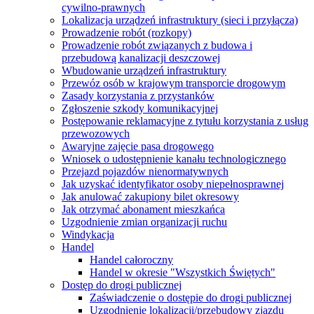
cywilno-prawnych
Lokalizacja urządzeń infrastruktury (sieci i przyłącza)
Prowadzenie robót (rozkopy)
Prowadzenie robót związanych z budowa i
przebudową kanalizacji deszczowej
Wbudowanie urządzeń infrastruktury
Przewóz osób w krajowym transporcie drogowym
Zasady korzystania z przystanków
Zgłoszenie szkody komunikacyjnej
Postępowanie reklamacyjne z tytułu korzystania z usług
przewozowych
Awaryjne zajęcie pasa drogowego
Wniosek o udostępnienie kanału technologicznego
Przejazd pojazdów nienormatywnych
Jak uzyskać identyfikator osoby niepełnosprawnej
Jak anulować zakupiony bilet okresowy
Jak otrzymać abonament mieszkańca
Uzgodnienie zmian organizacji ruchu
Windykacja
Handel
Handel całoroczny
Handel w okresie "Wszystkich Świętych"
Dostęp do drogi publicznej
Zaświadczenie o dostępie do drogi publicznej
Uzgodnienie lokalizacji/przebudowy zjazdu