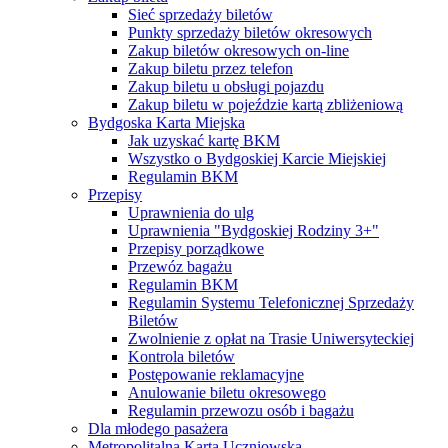
Sieć sprzedaży biletów
Punkty sprzedaży biletów okresowych
Zakup biletów okresowych on-line
Zakup biletu przez telefon
Zakup biletu u obsługi pojazdu
Zakup biletu w pojeździe kartą zbliżeniową
Bydgoska Karta Miejska
Jak uzyskać kartę BKM
Wszystko o Bydgoskiej Karcie Miejskiej
Regulamin BKM
Przepisy
Uprawnienia do ulg
Uprawnienia "Bydgoskiej Rodziny 3+"
Przepisy porządkowe
Przewóz bagażu
Regulamin BKM
Regulamin Systemu Telefonicznej Sprzedaży
Biletów
Zwolnienie z opłat na Trasie Uniwersyteckiej
Kontrola biletów
Postępowanie reklamacyjne
Anulowanie biletu okresowego
Regulamin przewozu osób i bagażu
Dla młodego pasażera
Metropolitalna Karta Uczniowska