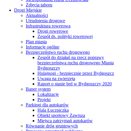
Zdjęcia taboru
Drogi Miejskie
Aktualności
Utrudnienia drogowe
Infrastruktura rowerowa
Drogi rowerowe
Zespół ds. polityki rowerowej
Plan miasta
Informacje ogólne
Bezpieczeństwo ruchu drogowego
Zespół do działań na rzecz poprawy
bezpieczeństwa ruchu drogowego Miasta
Bydgoszczy
Hulajnogi - bezpiecznie przez Bydgoszcz
Uwaga na zwierzęta
Raport o stanie brd w Bydgoszczy 2020
Baner system
Lokalizacje
Projekt
Parkingi dla autokarów
Hala Łuczniczka
Obiekt sportowy Zawisza
Miejsca zatrzymań autokarów
Równanie dróg gruntowych