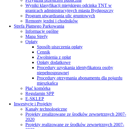
Przyjazna przestrzeń publiczna
Wyniki klasyfikacji miejskiego odcinka TNT w
granicach administracyjnych miasta Bydgoszczy
Program utwardzania ulic gruntowych
Remonty jezdni i chodników
Strefa Płatnego Parkowania
Informacje ogólne
Mapa Strefy
Opłaty
Sposób uiszczenia opłaty
Cennik
Zwolnienia z opłat
Opłaty dodatkowe
Procedury uzyskania identyfikatora osoby
niepełnosprawnej
Procedury otrzymania abonamentu dla pojazdu
mieszkańca
Płać komórką
Regulamin SPP
E-SKLEP
Inwestycje i Projekty
Kanały technologiczne
Projekty zrealizowane ze środków zewnętrznych 2007-
2020
Projekty realizowane ze środków zewnętrznych 2007-