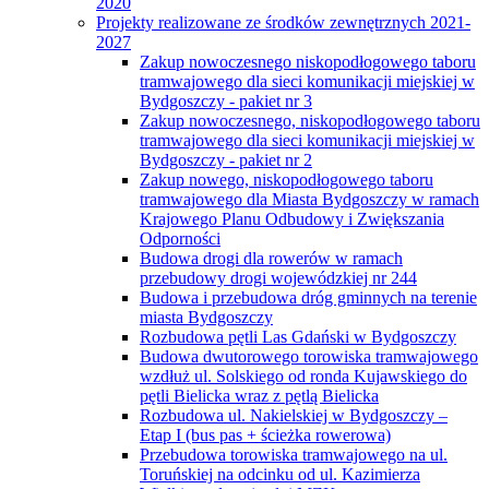
2020
Projekty realizowane ze środków zewnętrznych 2021-
2027
Zakup nowoczesnego niskopodłogowego taboru
tramwajowego dla sieci komunikacji miejskiej w
Bydgoszczy - pakiet nr 3
Zakup nowoczesnego, niskopodłogowego taboru
tramwajowego dla sieci komunikacji miejskiej w
Bydgoszczy - pakiet nr 2
Zakup nowego, niskopodłogowego taboru
tramwajowego dla Miasta Bydgoszczy w ramach
Krajowego Planu Odbudowy i Zwiększania
Odporności
Budowa drogi dla rowerów w ramach
przebudowy drogi wojewódzkiej nr 244
Budowa i przebudowa dróg gminnych na terenie
miasta Bydgoszczy
Rozbudowa pętli Las Gdański w Bydgoszczy
Budowa dwutorowego torowiska tramwajowego
wzdłuż ul. Solskiego od ronda Kujawskiego do
pętli Bielicka wraz z pętlą Bielicka
Rozbudowa ul. Nakielskiej w Bydgoszczy –
Etap I (bus pas + ścieżka rowerowa)
Przebudowa torowiska tramwajowego na ul.
Toruńskiej na odcinku od ul. Kazimierza