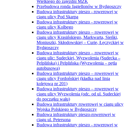
Wielkiego do zajezdni MZK
Przebudowa ronda Jagiellonów w Bydgoszczy
Budowa infrastruktury pieszo - rowerowej w
ciągu ulicy Pod Skarpą
Budowa infrastruktury pieszo - rowerowej w
ciągu ulicy Kolbego
Budowa infrastruktury pieszo – rowerowej w
ciągu ulicy Krasińskiego, Markwarta, Sieńki,
Moniuszki, Skłodowskiej – Curie, Łęczyckiej w
Bydgoszczy
Budowa infrastruktury pieszo – rowerowej w
ciągu ulic: Sudeckiej, Wyzwolenia (Sudecka –
Pelplińska) i Pelplińska (Wyzwolenia – pętla
autobusowa)
Budowa infrastruktury pieszo – rowerowej w
ciągu ulicy Fordońskiej (kładka nad linią
kolejową nr 201)
Budowa infrastruktury pieszo – rowerowej w
ciągu ulicy Wyzwolenia (odc. od ul. Sudeckiej
do początku wału)
Budowa infrastruktury rowerowej w ciągu ulicy
Wojska Polskiego w Bydgoszczy
Budowa infrastruktury pieszo-rowerowej w
ciągu ul. Petersona
Budowa infrastruktury pieszo - rowerowej w