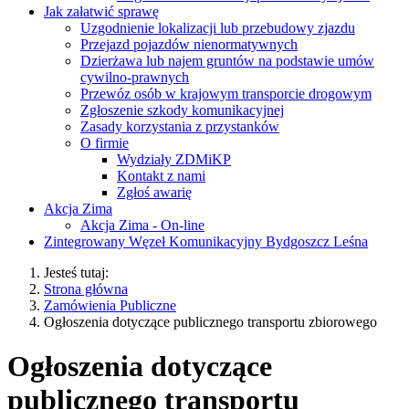
Jak załatwić sprawę
Uzgodnienie lokalizacji lub przebudowy zjazdu
Przejazd pojazdów nienormatywnych
Dzierżawa lub najem gruntów na podstawie umów
cywilno-prawnych
Przewóz osób w krajowym transporcie drogowym
Zgłoszenie szkody komunikacyjnej
Zasady korzystania z przystanków
O firmie
Wydziały ZDMiKP
Kontakt z nami
Zgłoś awarię
Akcja Zima
Akcja Zima - On-line
Zintegrowany Węzeł Komunikacyjny Bydgoszcz Leśna
Jesteś tutaj:
Strona główna
Zamówienia Publiczne
Ogłoszenia dotyczące publicznego transportu zbiorowego
Ogłoszenia dotyczące
publicznego transportu