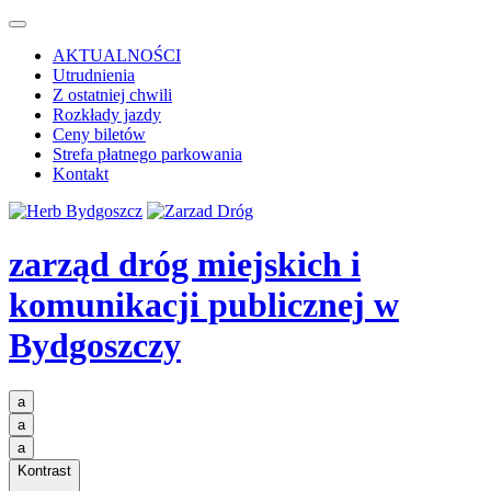
AKTUALNOŚCI
Utrudnienia
Z ostatniej chwili
Rozkłady jazdy
Ceny biletów
Strefa płatnego parkowania
Kontakt
zarząd dróg miejskich i
komunikacji publicznej
w
Bydgoszczy
a
a
a
Kontrast