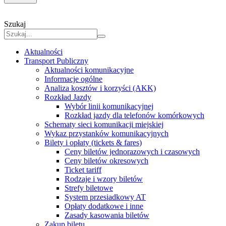
Szukaj
Aktualności
Transport Publiczny
Aktualności komunikacyjne
Informacje ogólne
Analiza kosztów i korzyści (AKK)
Rozkład Jazdy
Wybór linii komunikacyjnej
Rozkład jazdy dla telefonów komórkowych
Schematy sieci komunikacji miejskiej
Wykaz przystanków komunikacyjnych
Bilety i opłaty (tickets & fares)
Ceny biletów jednorazowych i czasowych
Ceny biletów okresowych
Ticket tariff
Rodzaje i wzory biletów
Strefy biletowe
System przesiadkowy AT
Opłaty dodatkowe i inne
Zasady kasowania biletów
Zakup biletu