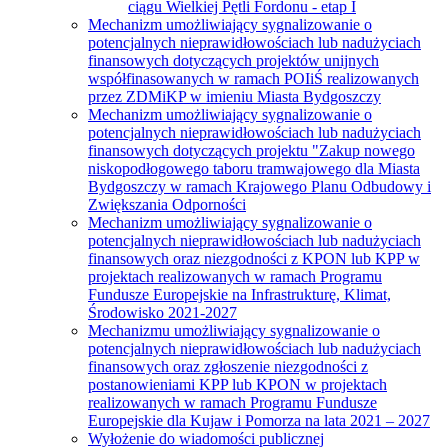
ciągu Wielkiej Pętli Fordonu - etap I
Mechanizm umożliwiający sygnalizowanie o
potencjalnych nieprawidłowościach lub nadużyciach
finansowych dotyczących projektów unijnych
współfinasowanych w ramach POIiŚ realizowanych
przez ZDMiKP w imieniu Miasta Bydgoszczy
Mechanizm umożliwiający sygnalizowanie o
potencjalnych nieprawidłowościach lub nadużyciach
finansowych dotyczących projektu "Zakup nowego
niskopodłogowego taboru tramwajowego dla Miasta
Bydgoszczy w ramach Krajowego Planu Odbudowy i
Zwiększania Odporności
Mechanizm umożliwiający sygnalizowanie o
potencjalnych nieprawidłowościach lub nadużyciach
finansowych oraz niezgodności z KPON lub KPP w
projektach realizowanych w ramach Programu
Fundusze Europejskie na Infrastrukturę, Klimat,
Środowisko 2021-2027
Mechanizmu umożliwiający sygnalizowanie o
potencjalnych nieprawidłowościach lub nadużyciach
finansowych oraz zgłoszenie niezgodności z
postanowieniami KPP lub KPON w projektach
realizowanych w ramach Programu Fundusze
Europejskie dla Kujaw i Pomorza na lata 2021 – 2027
Wyłożenie do wiadomości publicznej