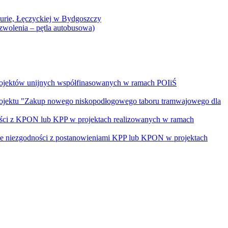
Curie, Łęczyckiej w Bydgoszczy
yzwolenia – pętla autobusowa)
rojektów unijnych współfinasowanych w ramach POIiŚ
projektu "Zakup nowego niskopodłogowego taboru tramwajowego dla
ości z KPON lub KPP w projektach realizowanych w ramach
nie niezgodności z postanowieniami KPP lub KPON w projektach