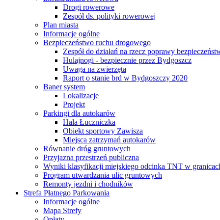
Drogi rowerowe
Zespół ds. polityki rowerowej
Plan miasta
Informacje ogólne
Bezpieczeństwo ruchu drogowego
Zespół do działań na rzecz poprawy bezpieczeńs
Hulajnogi - bezpiecznie przez Bydgoszcz
Uwaga na zwierzęta
Raport o stanie brd w Bydgoszczy 2020
Baner system
Lokalizacje
Projekt
Parkingi dla autokarów
Hala Łuczniczka
Obiekt sportowy Zawisza
Miejsca zatrzymań autokarów
Równanie dróg gruntowych
Przyjazna przestrzeń publiczna
Wyniki klasyfikacji miejskiego odcinka TNT w granicac
Program utwardzania ulic gruntowych
Remonty jezdni i chodników
Strefa Płatnego Parkowania
Informacje ogólne
Mapa Strefy
Opłaty