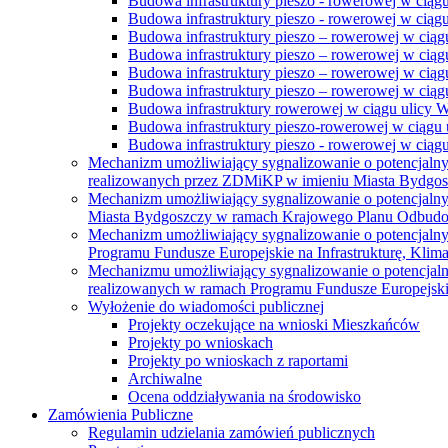
Budowa infrastruktury pieszo - rowerowej w ciąg
Budowa infrastruktury pieszo - rowerowej w ciąg
Budowa infrastruktury pieszo – rowerowej w ciąg
Budowa infrastruktury pieszo – rowerowej w ciągu
Budowa infrastruktury pieszo – rowerowej w ciągu
Budowa infrastruktury pieszo – rowerowej w ciągu
Budowa infrastruktury rowerowej w ciągu ulicy 
Budowa infrastruktury pieszo-rowerowej w ciągu u
Budowa infrastruktury pieszo - rowerowej w ciągu 
Mechanizm umożliwiający sygnalizowanie o potencjaln
realizowanych przez ZDMiKP w imieniu Miasta Bydgo
Mechanizm umożliwiający sygnalizowanie o potencjaln
Miasta Bydgoszczy w ramach Krajowego Planu Odbudo
Mechanizm umożliwiający sygnalizowanie o potencjaln
Programu Fundusze Europejskie na Infrastrukturę, Klim
Mechanizmu umożliwiający sygnalizowanie o potencjaln
realizowanych w ramach Programu Fundusze Europejskie
Wyłożenie do wiadomości publicznej
Projekty oczekujące na wnioski Mieszkańców
Projekty po wnioskach
Projekty po wnioskach z raportami
Archiwalne
Ocena oddziaływania na środowisko
Zamówienia Publiczne
Regulamin udzielania zamówień publicznych