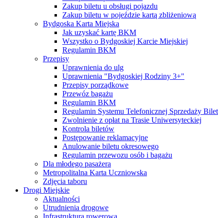
Zakup biletu u obsługi pojazdu
Zakup biletu w pojeździe kartą zbliżeniową
Bydgoska Karta Miejska
Jak uzyskać kartę BKM
Wszystko o Bydgoskiej Karcie Miejskiej
Regulamin BKM
Przepisy
Uprawnienia do ulg
Uprawnienia "Bydgoskiej Rodziny 3+"
Przepisy porządkowe
Przewóz bagażu
Regulamin BKM
Regulamin Systemu Telefonicznej Sprzedaży Bile
Zwolnienie z opłat na Trasie Uniwersyteckiej
Kontrola biletów
Postępowanie reklamacyjne
Anulowanie biletu okresowego
Regulamin przewozu osób i bagażu
Dla młodego pasażera
Metropolitalna Karta Uczniowska
Zdjęcia taboru
Drogi Miejskie
Aktualności
Utrudnienia drogowe
Infrastruktura rowerowa