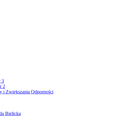
 3
r 2
 i Zwiększania Odporności
lą Bielicka