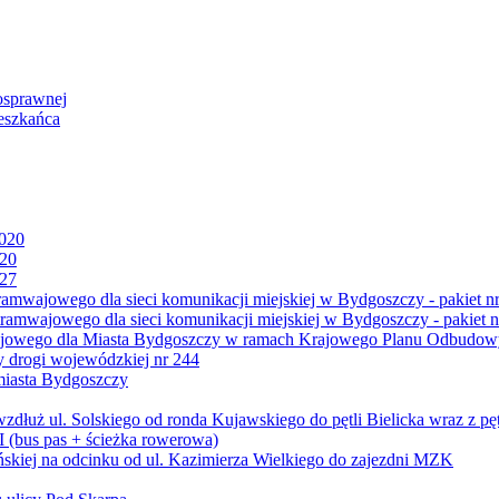
osprawnej
eszkańca
2020
020
027
mwajowego dla sieci komunikacji miejskiej w Bydgoszczy - pakiet nr
amwajowego dla sieci komunikacji miejskiej w Bydgoszczy - pakiet n
jowego dla Miasta Bydgoszczy w ramach Krajowego Planu Odbudowy
 drogi wojewódzkiej nr 244
miasta Bydgoszczy
ż ul. Solskiego od ronda Kujawskiego do pętli Bielicka wraz z pęt
 (bus pas + ścieżka rowerowa)
skiej na odcinku od ul. Kazimierza Wielkiego do zajezdni MZK