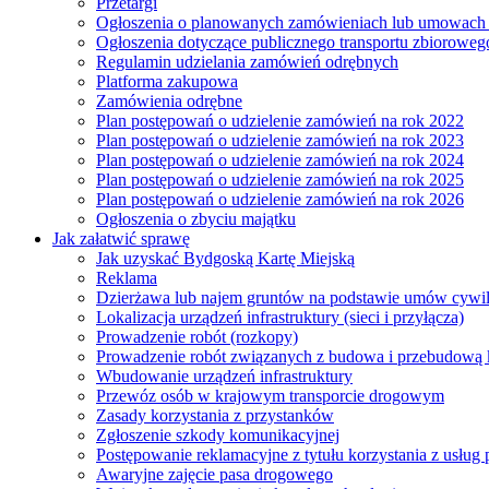
Przetargi
Ogłoszenia o planowanych zamówieniach lub umowac
Ogłoszenia dotyczące publicznego transportu zbioroweg
Regulamin udzielania zamówień odrębnych
Platforma zakupowa
Zamówienia odrębne
Plan postępowań o udzielenie zamówień na rok 2022
Plan postępowań o udzielenie zamówień na rok 2023
Plan postępowań o udzielenie zamówień na rok 2024
Plan postępowań o udzielenie zamówień na rok 2025
Plan postępowań o udzielenie zamówień na rok 2026
Ogłoszenia o zbyciu majątku
Jak załatwić sprawę
Jak uzyskać Bydgoską Kartę Miejską
Reklama
Dzierżawa lub najem gruntów na podstawie umów cywi
Lokalizacja urządzeń infrastruktury (sieci i przyłącza)
Prowadzenie robót (rozkopy)
Prowadzenie robót związanych z budowa i przebudową k
Wbudowanie urządzeń infrastruktury
Przewóz osób w krajowym transporcie drogowym
Zasady korzystania z przystanków
Zgłoszenie szkody komunikacyjnej
Postępowanie reklamacyjne z tytułu korzystania z usłu
Awaryjne zajęcie pasa drogowego