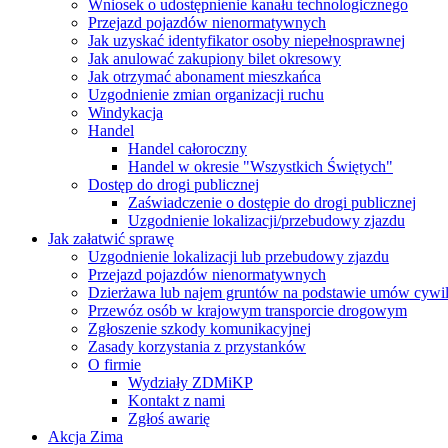
Wniosek o udostępnienie kanału technologicznego
Przejazd pojazdów nienormatywnych
Jak uzyskać identyfikator osoby niepełnosprawnej
Jak anulować zakupiony bilet okresowy
Jak otrzymać abonament mieszkańca
Uzgodnienie zmian organizacji ruchu
Windykacja
Handel
Handel całoroczny
Handel w okresie "Wszystkich Świętych"
Dostęp do drogi publicznej
Zaświadczenie o dostępie do drogi publicznej
Uzgodnienie lokalizacji/przebudowy zjazdu
Jak załatwić sprawę
Uzgodnienie lokalizacji lub przebudowy zjazdu
Przejazd pojazdów nienormatywnych
Dzierżawa lub najem gruntów na podstawie umów cywi
Przewóz osób w krajowym transporcie drogowym
Zgłoszenie szkody komunikacyjnej
Zasady korzystania z przystanków
O firmie
Wydziały ZDMiKP
Kontakt z nami
Zgłoś awarię
Akcja Zima