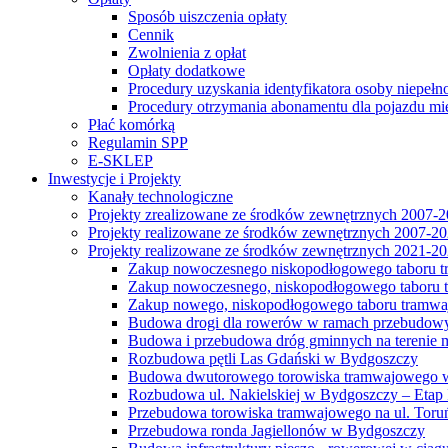
Sposób uiszczenia opłaty
Cennik
Zwolnienia z opłat
Opłaty dodatkowe
Procedury uzyskania identyfikatora osoby niepełn
Procedury otrzymania abonamentu dla pojazdu mi
Płać komórką
Regulamin SPP
E-SKLEP
Inwestycje i Projekty
Kanały technologiczne
Projekty zrealizowane ze środków zewnętrznych 2007-
Projekty realizowane ze środków zewnętrznych 2007-2
Projekty realizowane ze środków zewnętrznych 2021-2
Zakup nowoczesnego niskopodłogowego taboru tra
Zakup nowoczesnego, niskopodłogowego taboru tr
Zakup nowego, niskopodłogowego taboru tramwa
Budowa drogi dla rowerów w ramach przebudowy
Budowa i przebudowa dróg gminnych na terenie 
Rozbudowa pętli Las Gdański w Bydgoszczy
Budowa dwutorowego torowiska tramwajowego wzdłu
Rozbudowa ul. Nakielskiej w Bydgoszczy – Etap I
Przebudowa torowiska tramwajowego na ul. Toruń
Przebudowa ronda Jagiellonów w Bydgoszczy