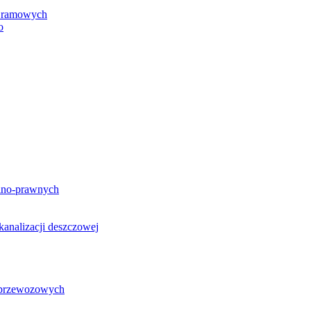
h ramowych
o
lno-prawnych
analizacji deszczowej
g przewozowych