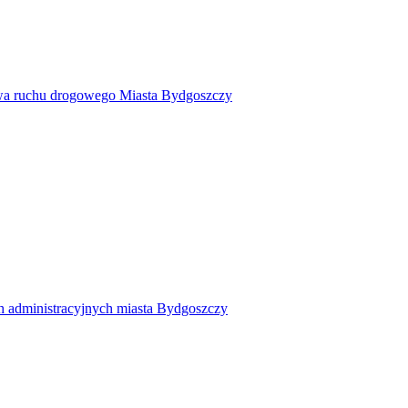
twa ruchu drogowego Miasta Bydgoszczy
h administracyjnych miasta Bydgoszczy