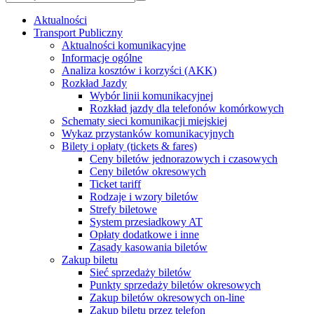
Aktualności
Transport Publiczny
Aktualności komunikacyjne
Informacje ogólne
Analiza kosztów i korzyści (AKK)
Rozkład Jazdy
Wybór linii komunikacyjnej
Rozkład jazdy dla telefonów komórkowych
Schematy sieci komunikacji miejskiej
Wykaz przystanków komunikacyjnych
Bilety i opłaty (tickets & fares)
Ceny biletów jednorazowych i czasowych
Ceny biletów okresowych
Ticket tariff
Rodzaje i wzory biletów
Strefy biletowe
System przesiadkowy AT
Opłaty dodatkowe i inne
Zasady kasowania biletów
Zakup biletu
Sieć sprzedaży biletów
Punkty sprzedaży biletów okresowych
Zakup biletów okresowych on-line
Zakup biletu przez telefon