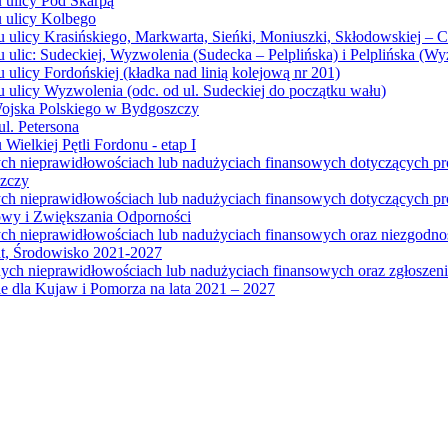
u ulicy Pod Skarpą
u ulicy Kolbego
u ulicy Krasińskiego, Markwarta, Sieńki, Moniuszki, Skłodowskiej – 
 ulic: Sudeckiej, Wyzwolenia (Sudecka – Pelplińska) i Pelplińska (W
 ulicy Fordońskiej (kładka nad linią kolejową nr 201)
 ulicy Wyzwolenia (odc. od ul. Sudeckiej do początku wału)
Wojska Polskiego w Bydgoszczy
l. Petersona
Wielkiej Pętli Fordonu - etap I
ych nieprawidłowościach lub nadużyciach finansowych dotyczących p
szczy
ych nieprawidłowościach lub nadużyciach finansowych dotyczących 
wy i Zwiększania Odporności
ych nieprawidłowościach lub nadużyciach finansowych oraz niezgodn
at, Środowisko 2021-2027
ych nieprawidłowościach lub nadużyciach finansowych oraz zgłosze
 dla Kujaw i Pomorza na lata 2021 – 2027