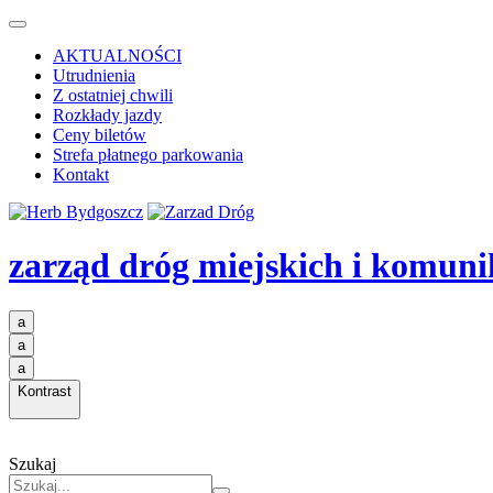
AKTUALNOŚCI
Utrudnienia
Z ostatniej chwili
Rozkłady jazdy
Ceny biletów
Strefa płatnego parkowania
Kontakt
zarząd dróg miejskich i komuni
a
a
a
Kontrast
Szukaj