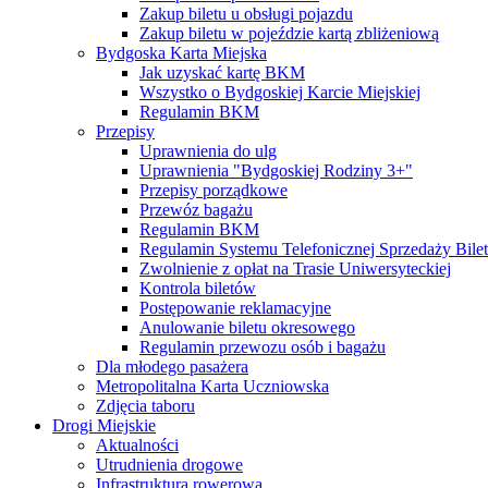
Zakup biletu u obsługi pojazdu
Zakup biletu w pojeździe kartą zbliżeniową
Bydgoska Karta Miejska
Jak uzyskać kartę BKM
Wszystko o Bydgoskiej Karcie Miejskiej
Regulamin BKM
Przepisy
Uprawnienia do ulg
Uprawnienia "Bydgoskiej Rodziny 3+"
Przepisy porządkowe
Przewóz bagażu
Regulamin BKM
Regulamin Systemu Telefonicznej Sprzedaży Bile
Zwolnienie z opłat na Trasie Uniwersyteckiej
Kontrola biletów
Postępowanie reklamacyjne
Anulowanie biletu okresowego
Regulamin przewozu osób i bagażu
Dla młodego pasażera
Metropolitalna Karta Uczniowska
Zdjęcia taboru
Drogi Miejskie
Aktualności
Utrudnienia drogowe
Infrastruktura rowerowa