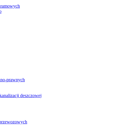
h ramowych
o
lno-prawnych
analizacji deszczowej
g przewozowych