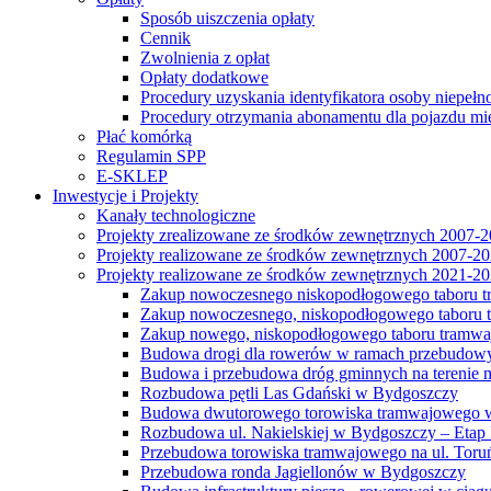
Sposób uiszczenia opłaty
Cennik
Zwolnienia z opłat
Opłaty dodatkowe
Procedury uzyskania identyfikatora osoby niepełn
Procedury otrzymania abonamentu dla pojazdu mi
Płać komórką
Regulamin SPP
E-SKLEP
Inwestycje i Projekty
Kanały technologiczne
Projekty zrealizowane ze środków zewnętrznych 2007-
Projekty realizowane ze środków zewnętrznych 2007-2
Projekty realizowane ze środków zewnętrznych 2021-2
Zakup nowoczesnego niskopodłogowego taboru tra
Zakup nowoczesnego, niskopodłogowego taboru tr
Zakup nowego, niskopodłogowego taboru tramwa
Budowa drogi dla rowerów w ramach przebudowy
Budowa i przebudowa dróg gminnych na terenie 
Rozbudowa pętli Las Gdański w Bydgoszczy
Budowa dwutorowego torowiska tramwajowego wzdłu
Rozbudowa ul. Nakielskiej w Bydgoszczy – Etap I
Przebudowa torowiska tramwajowego na ul. Toruń
Przebudowa ronda Jagiellonów w Bydgoszczy