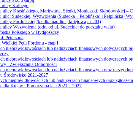
u ulicy Pod Skarpą
u ulicy Kolbego
u ulicy Krasińskiego, Markwarta, Sieńki, Moniuszki, Skłodowskiej – 
 ulic: Sudeckiej, Wyzwolenia (Sudecka – Pelplińska) i Pelplińska (W
 ulicy Fordońskiej (kładka nad linią kolejową nr 201)
 ulicy Wyzwolenia (odc. od ul. Sudeckiej do początku wału)
Wojska Polskiego w Bydgoszczy
l. Petersona
Wielkiej Pętli Fordonu - etap I
ych nieprawidłowościach lub nadużyciach finansowych dotyczących p
szczy
ych nieprawidłowościach lub nadużyciach finansowych dotyczących 
wy i Zwiększania Odporności
ych nieprawidłowościach lub nadużyciach finansowych oraz niezgodn
at, Środowisko 2021-2027
ych nieprawidłowościach lub nadużyciach finansowych oraz zgłosze
 dla Kujaw i Pomorza na lata 2021 – 2027