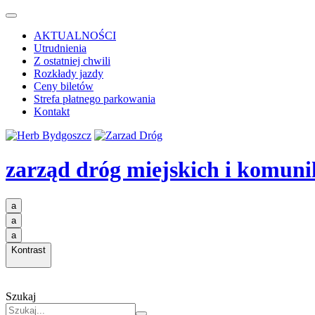
AKTUALNOŚCI
Utrudnienia
Z ostatniej chwili
Rozkłady jazdy
Ceny biletów
Strefa płatnego parkowania
Kontakt
zarząd dróg miejskich i komuni
a
a
a
Kontrast
Szukaj