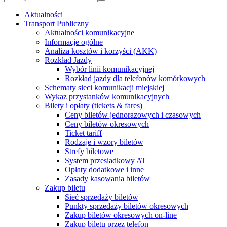
Aktualności
Transport Publiczny
Aktualności komunikacyjne
Informacje ogólne
Analiza kosztów i korzyści (AKK)
Rozkład Jazdy
Wybór linii komunikacyjnej
Rozkład jazdy dla telefonów komórkowych
Schematy sieci komunikacji miejskiej
Wykaz przystanków komunikacyjnych
Bilety i opłaty (tickets & fares)
Ceny biletów jednorazowych i czasowych
Ceny biletów okresowych
Ticket tariff
Rodzaje i wzory biletów
Strefy biletowe
System przesiadkowy AT
Opłaty dodatkowe i inne
Zasady kasowania biletów
Zakup biletu
Sieć sprzedaży biletów
Punkty sprzedaży biletów okresowych
Zakup biletów okresowych on-line
Zakup biletu przez telefon