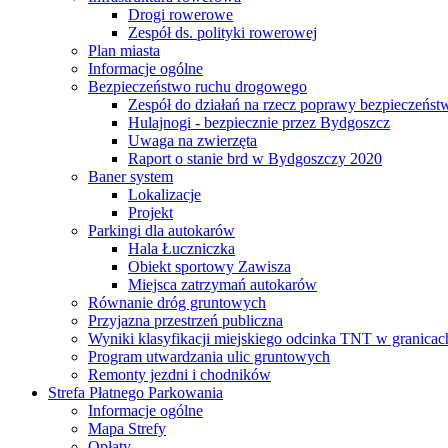
Drogi rowerowe
Zespół ds. polityki rowerowej
Plan miasta
Informacje ogólne
Bezpieczeństwo ruchu drogowego
Zespół do działań na rzecz poprawy bezpieczeńs
Hulajnogi - bezpiecznie przez Bydgoszcz
Uwaga na zwierzęta
Raport o stanie brd w Bydgoszczy 2020
Baner system
Lokalizacje
Projekt
Parkingi dla autokarów
Hala Łuczniczka
Obiekt sportowy Zawisza
Miejsca zatrzymań autokarów
Równanie dróg gruntowych
Przyjazna przestrzeń publiczna
Wyniki klasyfikacji miejskiego odcinka TNT w granicac
Program utwardzania ulic gruntowych
Remonty jezdni i chodników
Strefa Płatnego Parkowania
Informacje ogólne
Mapa Strefy
Opłaty