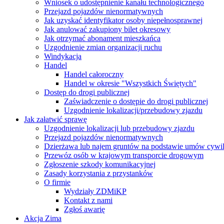
Wniosek o udostępnienie kanału technologicznego
Przejazd pojazdów nienormatywnych
Jak uzyskać identyfikator osoby niepełnosprawnej
Jak anulować zakupiony bilet okresowy
Jak otrzymać abonament mieszkańca
Uzgodnienie zmian organizacji ruchu
Windykacja
Handel
Handel całoroczny
Handel w okresie "Wszystkich Świętych"
Dostęp do drogi publicznej
Zaświadczenie o dostępie do drogi publicznej
Uzgodnienie lokalizacji/przebudowy zjazdu
Jak załatwić sprawę
Uzgodnienie lokalizacji lub przebudowy zjazdu
Przejazd pojazdów nienormatywnych
Dzierżawa lub najem gruntów na podstawie umów cywi
Przewóz osób w krajowym transporcie drogowym
Zgłoszenie szkody komunikacyjnej
Zasady korzystania z przystanków
O firmie
Wydziały ZDMiKP
Kontakt z nami
Zgłoś awarię
Akcja Zima