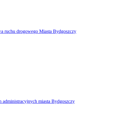
twa ruchu drogowego Miasta Bydgoszczy
h administracyjnych miasta Bydgoszczy