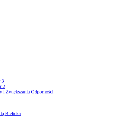
 3
r 2
 i Zwiększania Odporności
lą Bielicka