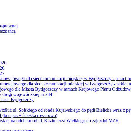
osprawnej
eszkańca
2020
020
027
mwajowego dla sieci komunikacji miejskiej w Bydgoszczy - pakiet nr
amwajowego dla sieci komunikacji miejskiej w Bydgoszczy - pakiet n
jowego dla Miasta Bydgoszczy w ramach Krajowego Planu Odbudowy
 drogi wojewódzkiej nr 244
miasta Bydgoszczy
ż ul. Solskiego od ronda Kujawskiego do pętli Bielicka wraz z pęt
 (bus pas + ścieżka rowerowa)
skiej na odcinku od ul. Kazimierza Wielkiego do zajezdni MZK