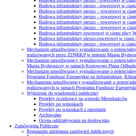
Budowa infrastruktury pieszo - rowerowej w ciąg
Budowa infrastruktury pieszo - rowerowej w ciąg
Budowa infrastruktury pieszo – rowerowej w ciąg
Budowa infrastruktury pieszo – rowerowej w ciągu
Budowa infrastruktury pieszo – rowerowej w ciągu
Budowa infrastruktury pieszo – rowerowej w ciągu
Budowa infrastruktury rowerowej w ciągu ulicy 
Budowa infrastruktury pieszo-rowerowej w ciągu u
Budowa infrastruktury pieszo - rowerowej w ciągu 
Mechanizm umożliwiający sygnalizowanie o potencjaln
realizowanych przez ZDMiKP w imieniu Miasta Bydgo
Mechanizm umożliwiający sygnalizowanie o potencjaln
Miasta Bydgoszczy w ramach Krajowego Planu Odbudo
Mechanizm umożliwiający sygnalizowanie o potencjaln
Programu Fundusze Europejskie na Infrastrukturę, Klim
Mechanizmu umożliwiający sygnalizowanie o potencjaln
realizowanych w ramach Programu Fundusze Europejskie
Wyłożenie do wiadomości publicznej
Projekty oczekujące na wnioski Mieszkańców
Projekty po wnioskach
Projekty po wnioskach z raportami
Archiwalne
Ocena oddziaływania na środowisko
Zamówienia Publiczne
Regulamin udzielania zamówień publicznych