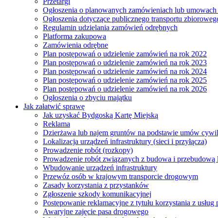
Przetargi
Ogłoszenia o planowanych zamówieniach lub umowac
Ogłoszenia dotyczące publicznego transportu zbioroweg
Regulamin udzielania zamówień odrębnych
Platforma zakupowa
Zamówienia odrębne
Plan postępowań o udzielenie zamówień na rok 2022
Plan postępowań o udzielenie zamówień na rok 2023
Plan postępowań o udzielenie zamówień na rok 2024
Plan postępowań o udzielenie zamówień na rok 2025
Plan postępowań o udzielenie zamówień na rok 2026
Ogłoszenia o zbyciu majątku
Jak załatwić sprawę
Jak uzyskać Bydgoską Kartę Miejską
Reklama
Dzierżawa lub najem gruntów na podstawie umów cywi
Lokalizacja urządzeń infrastruktury (sieci i przyłącza)
Prowadzenie robót (rozkopy)
Prowadzenie robót związanych z budowa i przebudową k
Wbudowanie urządzeń infrastruktury
Przewóz osób w krajowym transporcie drogowym
Zasady korzystania z przystanków
Zgłoszenie szkody komunikacyjnej
Postępowanie reklamacyjne z tytułu korzystania z usłu
Awaryjne zajęcie pasa drogowego