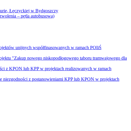
Curie, Łęczyckiej w Bydgoszczy
yzwolenia – pętla autobusowa)
rojektów unijnych współfinasowanych w ramach POIiŚ
projektu "Zakup nowego niskopodłogowego taboru tramwajowego dla
ości z KPON lub KPP w projektach realizowanych w ramach
nie niezgodności z postanowieniami KPP lub KPON w projektach