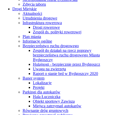
Zdjęcia taboru
Drogi Miejskie
Aktualności
Utrudnienia drogowe
Infrastruktura rowerowa
Drogi rowerowe
Zespół ds. polityki rowerowej
Plan miasta
Informacje ogólne
Bezpieczeństwo ruchu drogowego
Zespół do działań na rzecz poprawy
bezpieczeństwa ruchu drogowego Miasta
Bydgoszczy
Hulajnogi - bezpiecznie przez Bydgoszcz
Uwaga na zwierzęta
Raport o stanie brd w Bydgoszczy 2020
Baner system
Lokalizacje
Projekt
Parkingi dla autokarów
Hala Łuczniczka
Obiekt sportowy Zawisza
Miejsca zatrzymań autokarów
Równanie dróg gruntowych