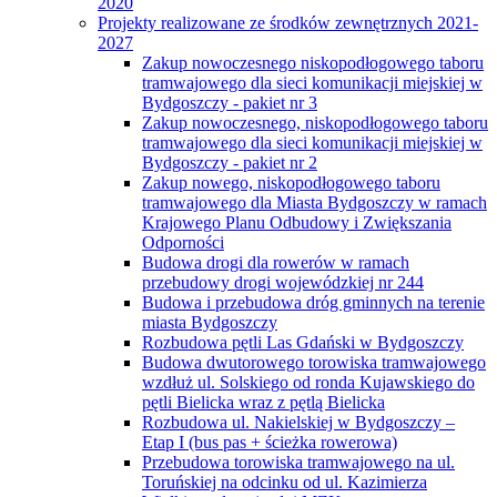
2020
Projekty realizowane ze środków zewnętrznych 2021-
2027
Zakup nowoczesnego niskopodłogowego taboru
tramwajowego dla sieci komunikacji miejskiej w
Bydgoszczy - pakiet nr 3
Zakup nowoczesnego, niskopodłogowego taboru
tramwajowego dla sieci komunikacji miejskiej w
Bydgoszczy - pakiet nr 2
Zakup nowego, niskopodłogowego taboru
tramwajowego dla Miasta Bydgoszczy w ramach
Krajowego Planu Odbudowy i Zwiększania
Odporności
Budowa drogi dla rowerów w ramach
przebudowy drogi wojewódzkiej nr 244
Budowa i przebudowa dróg gminnych na terenie
miasta Bydgoszczy
Rozbudowa pętli Las Gdański w Bydgoszczy
Budowa dwutorowego torowiska tramwajowego
wzdłuż ul. Solskiego od ronda Kujawskiego do
pętli Bielicka wraz z pętlą Bielicka
Rozbudowa ul. Nakielskiej w Bydgoszczy –
Etap I (bus pas + ścieżka rowerowa)
Przebudowa torowiska tramwajowego na ul.
Toruńskiej na odcinku od ul. Kazimierza