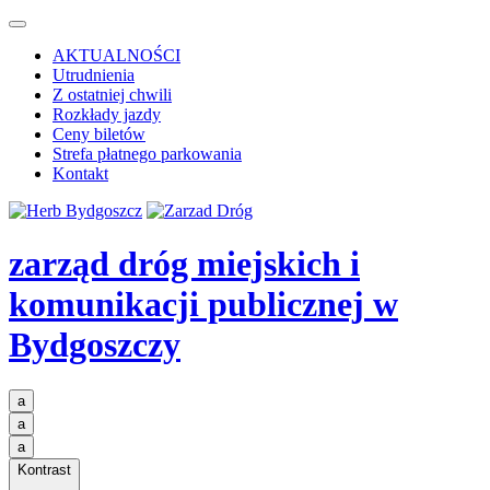
AKTUALNOŚCI
Utrudnienia
Z ostatniej chwili
Rozkłady jazdy
Ceny biletów
Strefa płatnego parkowania
Kontakt
zarząd dróg miejskich i
komunikacji publicznej
w
Bydgoszczy
a
a
a
Kontrast