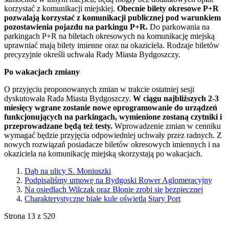
korzystać z komunikacji miejskiej.
Obecnie bilety okresowe P+R
pozwalają korzystać z komunikacji publicznej pod warunkiem
pozostawienia pojazdu na parkingu P+R.
Do parkowania na
parkingach P+R na biletach okresowych na komunikację miejską
uprawniać mają bilety imienne oraz na okaziciela. Rodzaje biletów
precyzyjnie określi uchwała Rady Miasta Bydgoszczy.
Po wakacjach zmiany
O przyjęciu proponowanych zmian w trakcie ostatniej sesji
dyskutowała Rada Miasta Bydgoszczy.
W ciągu najbliższych 2-3
miesięcy wgrane zostanie nowe oprogramowanie do urządzeń
funkcjonujących na parkingach, wymienione zostaną czytniki i
przeprowadzane będą też testy.
Wprowadzenie zmian w cenniku
wymagać będzie przyjęcia odpowiedniej uchwały przez radnych. Z
nowych rozwiązań posiadacze biletów okresowych imiennych i na
okaziciela na komunikację miejską skorzystają po wakacjach.
Dąb na ulicy S. Moniuszki
Podpisaliśmy umowę na Bydgoski Rower Aglomeracyjny
Na osiedlach Wilczak oraz Błonie zrobi się bezpiecznej
Charakterystyczne białe kule oświetlą Stary Port
Strona 13 z 520