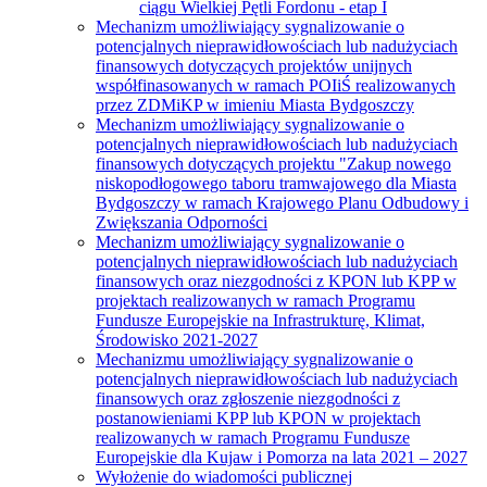
ciągu Wielkiej Pętli Fordonu - etap I
Mechanizm umożliwiający sygnalizowanie o
potencjalnych nieprawidłowościach lub nadużyciach
finansowych dotyczących projektów unijnych
współfinasowanych w ramach POIiŚ realizowanych
przez ZDMiKP w imieniu Miasta Bydgoszczy
Mechanizm umożliwiający sygnalizowanie o
potencjalnych nieprawidłowościach lub nadużyciach
finansowych dotyczących projektu "Zakup nowego
niskopodłogowego taboru tramwajowego dla Miasta
Bydgoszczy w ramach Krajowego Planu Odbudowy i
Zwiększania Odporności
Mechanizm umożliwiający sygnalizowanie o
potencjalnych nieprawidłowościach lub nadużyciach
finansowych oraz niezgodności z KPON lub KPP w
projektach realizowanych w ramach Programu
Fundusze Europejskie na Infrastrukturę, Klimat,
Środowisko 2021-2027
Mechanizmu umożliwiający sygnalizowanie o
potencjalnych nieprawidłowościach lub nadużyciach
finansowych oraz zgłoszenie niezgodności z
postanowieniami KPP lub KPON w projektach
realizowanych w ramach Programu Fundusze
Europejskie dla Kujaw i Pomorza na lata 2021 – 2027
Wyłożenie do wiadomości publicznej