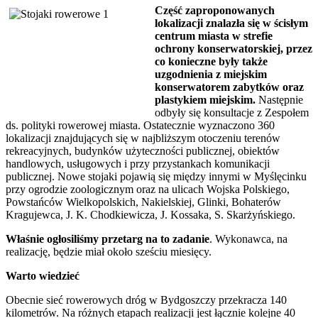
Część zaproponowanych
lokalizacji znalazła się w ścisłym
centrum miasta w strefie
ochrony konserwatorskiej, przez
co konieczne były także
uzgodnienia z miejskim
konserwatorem zabytków oraz
plastykiem miejskim.
Następnie
odbyły się konsultacje z Zespołem
ds. polityki rowerowej miasta. Ostatecznie wyznaczono 360
lokalizacji znajdujących się w najbliższym otoczeniu terenów
rekreacyjnych, budynków użyteczności publicznej, obiektów
handlowych, usługowych i przy przystankach komunikacji
publicznej. Nowe stojaki pojawią się między innymi w Myślęcinku
przy ogrodzie zoologicznym oraz na ulicach Wojska Polskiego,
Powstańców Wielkopolskich, Nakielskiej, Glinki, Bohaterów
Kragujewca, J. K. Chodkiewicza, J. Kossaka, S. Skarżyńskiego.
Właśnie ogłosiliśmy przetarg na to zadanie
. Wykonawca, na
realizację, będzie miał około sześciu miesięcy.
Warto wiedzieć
Obecnie sieć rowerowych dróg w Bydgoszczy przekracza 140
kilometrów. Na różnych etapach realizacji jest łącznie kolejne 40