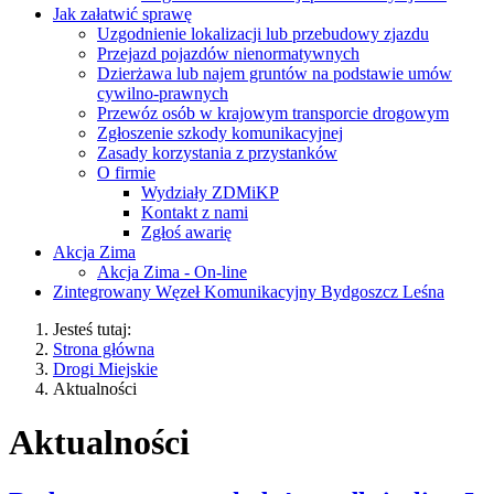
Jak załatwić sprawę
Uzgodnienie lokalizacji lub przebudowy zjazdu
Przejazd pojazdów nienormatywnych
Dzierżawa lub najem gruntów na podstawie umów
cywilno-prawnych
Przewóz osób w krajowym transporcie drogowym
Zgłoszenie szkody komunikacyjnej
Zasady korzystania z przystanków
O firmie
Wydziały ZDMiKP
Kontakt z nami
Zgłoś awarię
Akcja Zima
Akcja Zima - On-line
Zintegrowany Węzeł Komunikacyjny Bydgoszcz Leśna
Jesteś tutaj:
Strona główna
Drogi Miejskie
Aktualności
Aktualności