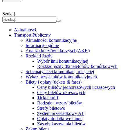
Szukaj
Aktualności
Transport Publiczny
Aktualności komunikacyjne
Informacje ogólne
Analiza kosztów i korzyści (AKK)
Rozkład Jazdy
Wybór linii komunikacyjnej
Rozkład jazdy dla telefonów komórkowych
Schematy sieci komunikacji miejskiej
Wykaz przystanków komunikacyjnych
Bilety i opłaty (tickets & fares)
Ceny biletów jednorazowych i czasowych
Ceny biletów okresowych
Ticket tariff
Rodzaje i wzory biletów
Strefy biletowe
System przesiadkowy AT
Opłaty dodatkowe i inne
Zasady kasowania biletów
Zakup biletu