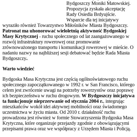
Bydgoszczy Moniki Matowskiej.
Propozycja zyskała akceptację
Rady Osiedla Brdyujście.
Wsparcie dla tej inicjatywy
wyraziło również Towarzystwo Miłośników Miasta Bydgoszczy.
Patronat ma uhonorować wieloletnią aktywność Bydgoskiej
Masy Krytycznej
- ruchu społecznego od lat zaangażowanego w
rozwój infrastruktury rowerowej oraz promowanie
zrównoważonego transportu i komunikacji rowerowej w mieście. O
nadaniu nazwy na najbliższej sesji debatować będzie Rada Miasta
Bydgoszczy
.
Warto wiedzieć
Bydgoska Masa Krytyczna jest częścią ogólnoświatowego ruchu
społecznego zapoczątkowanego w 1992 r. w San Francisco, którego
celem jest zwrócenie uwagi na potrzeby rowerzystów oraz poprawę
ich bezpieczeństwa w ruchu drogowym.
W Bydgoszczy inicjatywa
ta funkcjonuje nieprzerwanie od stycznia 2004 r.
, integrując
mieszkańców wokół idei aktywnej mobilności oraz świadomego
uczestnictwa w życiu miasta. Od 2010 r. działalność ruchu
prowadzona jest również w formie Stowarzyszenia Bydgoska Masa
Krytyczna, które organizuje przejazdy zgodnie z obowiązującymi
przepisami prawa oraz we współpracy z Urzędem Miasta i Policją.