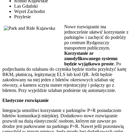
Rondo Kujawskie
Las Gdański
Węzeł Zachodni
Przylesie
Nowe rozwiązanie ma
jednocześnie ułatwić korzystanie z
parkingów i zachęcić do podróży
po centrum Bydgoszczy
transportem publicznym.
Korzystanie ze
zmodyfikowanego systemu
będzie wyjątkowo proste
. Po
podjechaniu do szlabanu do czytnika będzie trzeba przyłożyć kartę
BKM, płatniczą, legitymację ELS lub kod QR. Jeśli będzie
zakodowany na niej jeden z biletów okresowych szlaban się
otworzy, a kamera sczyta numer rejestracyjny i połączy go z
biletem. Przy wyjeździe szlaban podniesie się automatycznie.
Elastyczne rozwiązanie
Integracja umożliwi korzystanie z parkingów P+R posiadaczom
biletów komunikacji miejskiej. Dodatkowo nowe rozwiązanie
pozwoli na dużą elastyczność osobom, którym nie zawsze po
drodze jest parkowanie na parkingu P+R. Nawet jeśli pozostawią
samochód w innym miejscu, będą mogły bez dodatkowych opłat