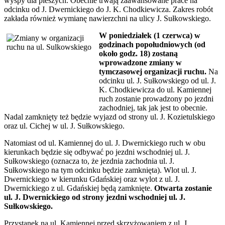
wyspy dla pieszych. Obecnie trwają zaawansowane prace na
odcinku od J. Dwernickiego do J. K. Chodkiewicza. Zakres robót
zakłada również wymianę nawierzchni na ulicy J. Sułkowskiego.
W poniedziałek (1 czerwca) w
godzinach popołudniowych (od
około godz. 18) zostaną
wprowadzone zmiany w
tymczasowej organizacji ruchu.
Na
odcinku ul. J. Sułkowskiego od ul. J.
K. Chodkiewicza do ul. Kamiennej
ruch zostanie prowadzony po jezdni
zachodniej, tak jak jest to obecnie.
Nadal zamknięty też będzie wyjazd od strony ul. J. Kozietulskiego
oraz ul. Cichej w ul. J. Sułkowskiego.
Natomiast od ul. Kamiennej do ul. J. Dwernickiego ruch w obu
kierunkach będzie się odbywać po jezdni wschodniej ul. J.
Sułkowskiego (oznacza to, że jezdnia zachodnia ul. J.
Sułkowskiego na tym odcinku będzie zamknięta). Wlot ul. J.
Dwernickiego w kierunku Gdańskiej oraz wylot z ul. J.
Dwernickiego z ul. Gdańskiej będą zamknięte.
Otwarta zostanie
ul. J. Dwernickiego od strony jezdni wschodniej ul. J.
Sułkowskiego.
Przystanek na ul. Kamiennej przed skrzyżowaniem z ul. J.