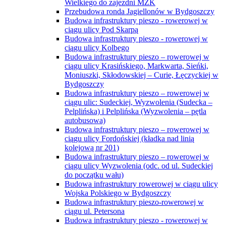
Wielkiego do zajezdni MZK
Przebudowa ronda Jagiellonów w Bydgoszczy
Budowa infrastruktury pieszo - rowerowej w
ciągu ulicy Pod Skarpą
Budowa infrastruktury pieszo - rowerowej w
ciągu ulicy Kolbego
Budowa infrastruktury pieszo – rowerowej w
ciągu ulicy Krasińskiego, Markwarta, Sieńki,
Moniuszki, Skłodowskiej – Curie, Łęczyckiej w
Bydgoszczy
Budowa infrastruktury pieszo – rowerowej w
ciągu ulic: Sudeckiej, Wyzwolenia (Sudecka –
Pelplińska) i Pelplińska (Wyzwolenia – pętla
autobusowa)
Budowa infrastruktury pieszo – rowerowej w
ciągu ulicy Fordońskiej (kładka nad linią
kolejową nr 201)
Budowa infrastruktury pieszo – rowerowej w
ciągu ulicy Wyzwolenia (odc. od ul. Sudeckiej
do początku wału)
Budowa infrastruktury rowerowej w ciągu ulicy
Wojska Polskiego w Bydgoszczy
Budowa infrastruktury pieszo-rowerowej w
ciągu ul. Petersona
Budowa infrastruktury pieszo - rowerowej w