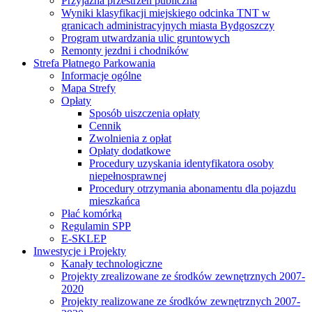
Przyjazna przestrzeń publiczna
Wyniki klasyfikacji miejskiego odcinka TNT w
granicach administracyjnych miasta Bydgoszczy
Program utwardzania ulic gruntowych
Remonty jezdni i chodników
Strefa Płatnego Parkowania
Informacje ogólne
Mapa Strefy
Opłaty
Sposób uiszczenia opłaty
Cennik
Zwolnienia z opłat
Opłaty dodatkowe
Procedury uzyskania identyfikatora osoby
niepełnosprawnej
Procedury otrzymania abonamentu dla pojazdu
mieszkańca
Płać komórką
Regulamin SPP
E-SKLEP
Inwestycje i Projekty
Kanały technologiczne
Projekty zrealizowane ze środków zewnętrznych 2007-
2020
Projekty realizowane ze środków zewnętrznych 2007-