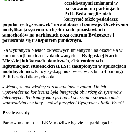
oczekiwanymi zmianami w
parkowaniu na parkingach
P+R. Będą mogli z nich
korzystać także posiadacze
popularnych „sieciówek” na autobusy i tramwaje. Oczekiwana
modyfikacja systemu zachęcić ma do pozostawiania
samochodów na parkingach poza centrum Bydgoszczy i
poruszania się transportem publicznym.
Na wybranych biletach okresowych imiennych i na okaziciela w
komunikacji publicznej zakodowanych na
Bydgoskiej Karcie
Miejskiej lub kartach płatniczych, elektronicznych
legitymacjach studenckich (ELS) i zakupionych w aplikacjach
mobilnych
mieszkańcy zyskają możliwość wjazdu na 4 parkingi
P+R bez dodatkowych opłat.
- Wiemy, że mieszkańcy oczekiwali takich zmian. Do ich
wprowadzenia konieczna była integracja obu różnych systemów
biletowych. Ten trudny etap jest na ukończeniu i po wakacjach
wprowadzimy zmiany – mówi prezydent Bydgoszczy Rafał Bruski.
Proste zasady
Parkowanie m.in. na BKM możliwe będzie na parkingach: