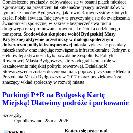
Comiesięczne przejazdy, odbywające się w ostatni piątek miesiąca,
zgromadziły na przestrzeni lat kilkanaście tysięcy uczestników, w
tym mieszkańców Bydgoszczy, jak również rowerzystów z innych
części Polski i świata. Inicjatywy te przyczyniają się do zwiększania
świadomości społecznej w zakresie bezpieczeństwa ruchu
drogowego oraz promowania roweru jako środka codziennego
transportu.
Środowisko skupione wokół Bydgoskiej Masy
Krytycznej aktywnie uczestniczy w dialogu społecznym
dotyczącym polityki transportowej miasta
, zgłaszając postulaty
mieszkańców oraz inicjując rozwiązania infrastrukturalne. Jednym z
efektów tej aktywności było powołanie Zespołu ds. Polityki
Rowerowej Miasta Bydgoszczy, który odegrał istotną rolę w
kształtowaniu miejskiej polityki rowerowej. Działalność
Stowarzyszenia została doceniona m.in. poprzez przyznanie Medalu
Prezydenta Miasta Bydgoszczy w 2017 r. oraz podziękowań za
znaczący wkład społeczny w rozwój miasta.
Parkingi P+R na Bydgoską Kartę
Miejską! Ułatwimy podróże i parkowanie
Szczegóły
Opublikowano: 28 maj 2026
Kończą się prace nad