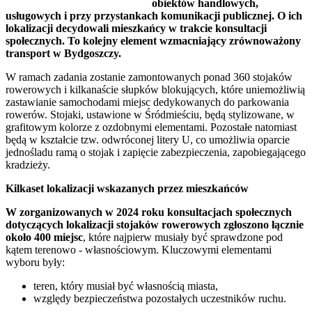
obiektów handlowych,
usługowych i przy przystankach komunikacji publicznej. O ich
lokalizacji decydowali mieszkańcy w trakcie konsultacji
społecznych. To kolejny element wzmacniający zrównoważony
transport w Bydgoszczy.
W ramach zadania zostanie zamontowanych ponad 360 stojaków
rowerowych i kilkanaście słupków blokujących, które uniemożliwią
zastawianie samochodami miejsc dedykowanych do parkowania
rowerów. Stojaki, ustawione w Śródmieściu, będą stylizowane, w
grafitowym kolorze z ozdobnymi elementami. Pozostałe natomiast
będą w kształcie tzw. odwróconej litery U, co umożliwia oparcie
jednośladu ramą o stojak i zapięcie zabezpieczenia, zapobiegającego
kradzieży.
Kilkaset lokalizacji wskazanych przez mieszkańców
W zorganizowanych w 2024 roku konsultacjach społecznych
dotyczących lokalizacji stojaków rowerowych zgłoszono łącznie
około 400 miejsc
, które najpierw musiały być sprawdzone pod
kątem terenowo - własnościowym. Kluczowymi elementami
wyboru były:
teren, który musiał być własnością miasta,
względy bezpieczeństwa pozostałych uczestników ruchu.