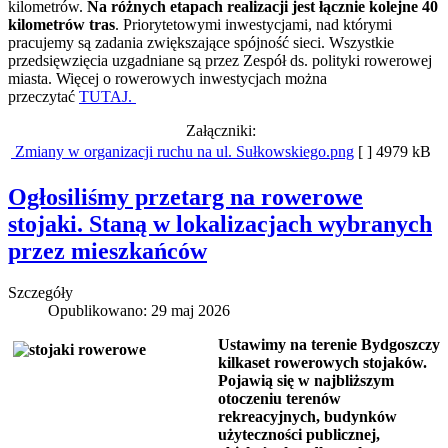
kilometrów.
Na różnych etapach realizacji jest łącznie kolejne 40
kilometrów tras
. Priorytetowymi inwestycjami, nad którymi
pracujemy są zadania zwiększające spójność sieci. Wszystkie
przedsięwzięcia uzgadniane są przez Zespół ds. polityki rowerowej
miasta. Więcej o rowerowych inwestycjach można
przeczytać
TUTAJ.
Załączniki:
Zmiany w organizacji ruchu na ul. Sułkowskiego.png
[ ]
4979 kB
Ogłosiliśmy przetarg na rowerowe
stojaki. Staną w lokalizacjach wybranych
przez mieszkańców
Szczegóły
Opublikowano: 29 maj 2026
Ustawimy na terenie Bydgoszczy
kilkaset rowerowych stojaków.
Pojawią się w najbliższym
otoczeniu terenów
rekreacyjnych, budynków
użyteczności publicznej,