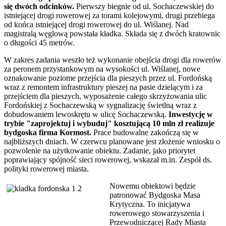
się dwóch odcinków.
Pierwszy biegnie od ul. Sochaczewskiej do
istniejącej drogi rowerowej za torami kolejowymi, drugi przebiega
od końca istniejącej drogi rowerowej do ul. Wiślanej. Nad
magistralą węglową powstała kładka. Składa się z dwóch kratownic
o długości 45 metrów.
W zakres zadania weszło też wykonanie obejścia drogi dla rowerów
za peronem przystankowym na wysokości ul. Wiślanej, nowe
oznakowanie poziome przejścia dla pieszych przez ul. Fordońską
wraz z remontem infrastruktury pieszej na pasie dzielącym i za
przejściem dla pieszych, wyposażenie całego skrzyżowania ulic
Fordońskiej z Sochaczewską w sygnalizację świetlną wraz z
dobudowaniem lewoskrętu w ulicę Sochaczewską.
Inwestycję w
trybie "zaprojektuj i wybuduj" kosztującą 10 mln zł realizuje
bydgoska firma Kormost.
Prace budowalne zakończą się w
najbliższych dniach. W czerwcu planowane jest złożenie wniosku o
pozwolenie na użytkowanie obiektu. Zadanie, jako priorytet
poprawiający spójność sieci rowerowej, wskazał m.in. Zespół ds.
polityki rowerowej miasta.
Nowemu obiektowi będzie
patronować Bydgoska Masa
Krytyczna. To inicjatywa
rowerowego stowarzyszenia i
Przewodniczącej Rady Miasta