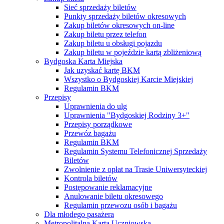
Sieć sprzedaży biletów
Punkty sprzedaży biletów okresowych
Zakup biletów okresowych on-line
Zakup biletu przez telefon
Zakup biletu u obsługi pojazdu
Zakup biletu w pojeździe kartą zbliżeniową
Bydgoska Karta Miejska
Jak uzyskać kartę BKM
Wszystko o Bydgoskiej Karcie Miejskiej
Regulamin BKM
Przepisy
Uprawnienia do ulg
Uprawnienia "Bydgoskiej Rodziny 3+"
Przepisy porządkowe
Przewóz bagażu
Regulamin BKM
Regulamin Systemu Telefonicznej Sprzedaży
Biletów
Zwolnienie z opłat na Trasie Uniwersyteckiej
Kontrola biletów
Postępowanie reklamacyjne
Anulowanie biletu okresowego
Regulamin przewozu osób i bagażu
Dla młodego pasażera
Metropolitalna Karta Uczniowska