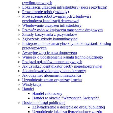
cywilno-prawnych
Lokalizacja urządzeń infrastruktury (sieci i przyłącza)
Prowadzenie robót (rozkopy)
Prowadzenie robót związanych z budowa i
przebudową kanalizacji deszczowej
Wbudowanie urządzeń infrastruktury
Przewóz osób w krajowym transporcie drogowym
Zasady korzystania z przystanków
Zgłoszenie szkody komunikacyjnej
Postępowanie reklamacyjne z tytułu korzystania z usług
przewozowych
Awaryjne zajęcie pasa drogowego
Wniosek o udostępnienie kanału technologicznego
Przejazd pojazdów nienormatywnych
Jak uzyskać identyfikator osoby niepełnosprawnej
Jak anulować zakupiony bilet okresowy
Jak otrzymać abonament mieszkańca
Uzgodnienie zmian organizacji ruchu
Windykacja
Handel
Handel całoroczny
Handel w okresie "Wszystkich Świętych"
Dostęp do drogi publicznej
Zaświadczenie o dostępie do drogi publicznej
Uzgodnienie lokalizacji/przebudowy zjazdu