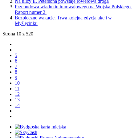
Na ulicy E. Petersona powstaje rowerowa droga
Przebudowa wiaduktu tramwajowego na Wojska Polskiego.
Raport numer 2
Bezpieczne wakacje. Trwa kolejna edycja akcji w
Myślęcinku
Strona 10 z 520
5
6
7
8
9
10
11
12
13
14