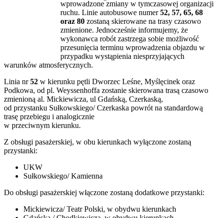
wprowadzone zmiany w tymczasowej organizacji
ruchu. Linie autobusowe numer
52, 57, 65, 68
oraz 80
zostaną skierowane na trasy czasowo
zmienione. Jednocześnie informujemy, że
wykonawca robót zastrzega sobie możliwość
przesunięcia terminu wprowadzenia objazdu w
przypadku wystąpienia niesprzyjających
warunków atmosferycznych.
Linia nr
52
w kierunku pętli Dworzec Leśne, Myślęcinek oraz
Podkowa, od pl. Weyssenhoffa zostanie skierowana trasą czasowo
zmienioną al. Mickiewicza, ul Gdańską, Czerkaską,
od przystanku Sułkowskiego/ Czerkaska powrót na standardową
trasę przebiegu i analogicznie
w przeciwnym kierunku.
Z obsługi pasażerskiej, w obu kierunkach wyłączone zostaną
przystanki:
UKW
Sułkowskiego/ Kamienna
Do obsługi pasażerskiej włączone zostaną dodatkowe przystanki:
Mickiewicza/ Teatr Polski, w obydwu kierunkach
Gdańska / Chodkiewicza, w obydwu kierunkach