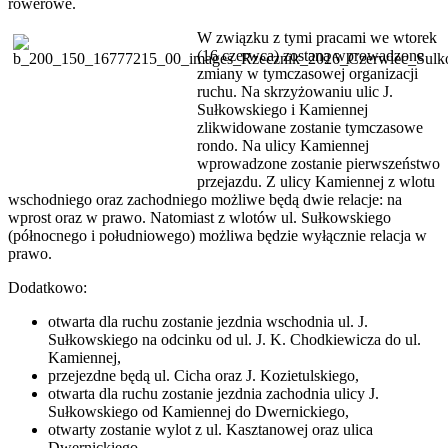
rowerowe.
W związku z tymi pracami we wtorek
(16 czerwca) zostaną wprowadzone
zmiany w tymczasowej organizacji
ruchu. Na skrzyżowaniu ulic J.
Sułkowskiego i Kamiennej
zlikwidowane zostanie tymczasowe
rondo. Na ulicy Kamiennej
wprowadzone zostanie pierwszeństwo
przejazdu. Z ulicy Kamiennej z wlotu
wschodniego oraz zachodniego możliwe będą dwie relacje: na
wprost oraz w prawo. Natomiast z wlotów ul. Sułkowskiego
(północnego i południowego) możliwa będzie wyłącznie relacja w
prawo.
Dodatkowo:
otwarta dla ruchu zostanie jezdnia wschodnia ul. J.
Sułkowskiego na odcinku od ul. J. K. Chodkiewicza do ul.
Kamiennej,
przejezdne będą ul. Cicha oraz J. Kozietulskiego,
otwarta dla ruchu zostanie jezdnia zachodnia ulicy J.
Sułkowskiego od Kamiennej do Dwernickiego,
otwarty zostanie wylot z ul. Kasztanowej oraz ulica
Dwernickiego