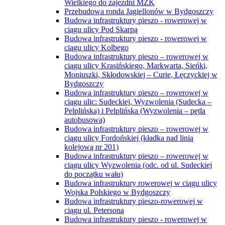
Wielkiego do zajezdni MZK
Przebudowa ronda Jagiellonów w Bydgoszczy
Budowa infrastruktury pieszo - rowerowej w
ciągu ulicy Pod Skarpą
Budowa infrastruktury pieszo - rowerowej w
ciągu ulicy Kolbego
Budowa infrastruktury pieszo – rowerowej w
ciągu ulicy Krasińskiego, Markwarta, Sieńki,
Moniuszki, Skłodowskiej – Curie, Łęczyckiej w
Bydgoszczy
Budowa infrastruktury pieszo – rowerowej w
ciągu ulic: Sudeckiej, Wyzwolenia (Sudecka –
Pelplińska) i Pelplińska (Wyzwolenia – pętla
autobusowa)
Budowa infrastruktury pieszo – rowerowej w
ciągu ulicy Fordońskiej (kładka nad linią
kolejową nr 201)
Budowa infrastruktury pieszo – rowerowej w
ciągu ulicy Wyzwolenia (odc. od ul. Sudeckiej
do początku wału)
Budowa infrastruktury rowerowej w ciągu ulicy
Wojska Polskiego w Bydgoszczy
Budowa infrastruktury pieszo-rowerowej w
ciągu ul. Petersona
Budowa infrastruktury pieszo - rowerowej w