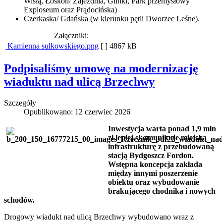
Wisłą, Łoskoń/ Zajezdnia, Glinki, Park przemysłowy
Exploseum oraz Prądocińska)
Czerkaska/ Gdańska (w kierunku pętli Dworzec Leśne).
Załączniki:
Kamienna sułkowskiego.png
[ ]
4867 kB
Podpisaliśmy umowę na modernizację
wiaduktu nad ulicą Brzechwy
Szczegóły
Opublikowano: 12 czerwiec 2026
Inwestycja warta ponad 1,9 mln
zł lepiej skomunikuje miejską
infrastrukturę z przebudowaną
stacją Bydgoszcz Fordon.
Wstępna koncepcja zakłada
między innymi poszerzenie
obiektu oraz wybudowanie
brakującego chodnika i nowych
schodów.
Drogowy wiadukt nad ulicą Brzechwy wybudowano wraz z