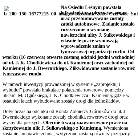
Na Osiedlu Leśnym powstała
infrastruktura pieszo-rowerowa
oraz przebudowywane zostały
zatoki autobusowe. Zadanie zostało
rozszerzone o wymianę
nawierzchni ulicy J. Sułkowskiego i
właśnie te prace wymuszają
wprowadzenie zmian w
tymczasowej organizacji ruchu. Od
wtorku (16 czerwca) otwarte zostaną odcinki jezdni wschodniej
od ul. J. K. Chodkiewicza do ul. Kamiennej oraz zachodniej od
Kamiennej do J. Dwernickiego. Zlikwidowane zostanie również
tymczasowe rondo.
W ramach inwestycji prowadzonej w systemie „zaprojektuj i
wybuduj” powstało brakujące połączenie rowerowe pomiędzy
ulicami M. Ogińskiego, J. K. Chodkiewicza i Kamienną, gdzie w
ostatnich latach wybudowane zostały drogi dla jednośladów.
Dotychczas na odcinku od Ronda Żołnierzy-Górników do ul. J.
Dwernickiego wykonane zostały chodniki, rowerowe drogi oraz
wyspy dla pieszych.
Obecnie trwają zaawansowane prace na
skrzyżowaniu ulic J. Sułkowskiego z Kamienną.
Wymieniona
zostanie tam nawierzchnia, wytyczone zostaną również przejazdy