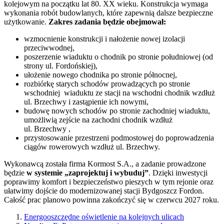
kolejowym na początku lat 80. XX wieku. Konstrukcja wymaga
wykonania robót budowlanych, które zapewnią dalsze bezpieczne
użytkowanie.
Zakres zadania będzie obejmował:
wzmocnienie konstrukcji i nałożenie nowej izolacji
przeciwwodnej,
poszerzenie wiaduktu o chodnik po stronie południowej (od
strony ul. Fordońskiej),
ułożenie nowego chodnika po stronie północnej,
rozbiórkę starych schodów prowadzących po stronie
wschodniej wiaduktu ze stacji na wschodni chodnik wzdłuż
ul. Brzechwy i zastąpienie ich nowymi,
budowę nowych schodów po stronie zachodniej wiaduktu,
umożliwią zejście na zachodni chodnik wzdłuż
ul. Brzechwy ,
przystosowanie przestrzeni podmostowej do poprowadzenia
ciągów rowerowych wzdłuż ul. Brzechwy.
Wykonawcą została firma Kormost S.A., a zadanie prowadzone
będzie
w systemie „zaprojektuj i wybuduj”
. Dzięki inwestycji
poprawimy komfort i bezpieczeństwo pieszych w tym rejonie oraz
ułatwimy dojście do modernizowanej stacji Bydgoszcz Fordon.
Całość prac planowo powinna zakończyć się w czerwcu 2027 roku.
Energooszczędne oświetlenie na kolejnych ulicach