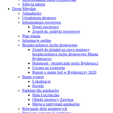
Zdjęcia taboru
Drogi Miejskie
Aktualności
Utrudnienia drogowe
Infrastruktura rowerowa
Drogi rowerowe
Zespół ds. polityki rowerowej
Plan miasta
Informacje ogólne
Bezpieczeństwo ruchu drogowego
Zespół do działań na rzecz poprawy
bezpieczeństwa ruchu drogowego Miasta
Bydgoszczy
Hulajnogi - bezpiecznie przez Bydgoszcz
Uwaga na zwierzęta
Raport o stanie brd w Bydgoszczy 2020
Baner system
Lokalizacje
Projekt
Parkingi dla autokarów
Hala Łuczniczka
Obiekt sportowy Zawisza
Miejsca zatrzymań autokarów
Równanie dróg gruntowych