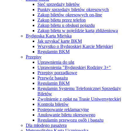
Sieć sprzedaży biletów
Punkty sprzedaży biletów okresowych
Zakup biletów okresowych on-line
Zakup biletu przez telefon
Zakup biletu u obsługi pojazdu
Zakup biletu w pojeździe kartą zbliżeniową
Bydgoska Karta Miejska
Jak uzyskać kartę BKM
Wszystko o Bydgoskiej Karcie Miejskiej
Regulamin BKM
Przepisy
Uprawnienia do ulg
Uprawnienia "Bydgoskiej Rodziny 3+"
Przepisy porządkowe
Przewóz bagażu
Regulamin BKM
Regulamin Systemu Telefonicznej Sprzedaży
Biletów
Zwolnienie z opłat na Trasie Uniwersyteckiej
Kontrola biletów
Postępowanie reklamacyjne
Anulowanie biletu okresowego
Regulamin przewozu osób i bagażu
Dla młodego pasażera
Metropolitalna Karta Uczniowska