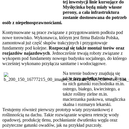
tej inwestycji linie kursujące do
Myślęcinka będą miały własne
perony, a cała infrastruktura
zostanie dostosowana do potrzeb
osób z niepełnosprawnościami.
Kontynuowane są prace związane z przygotowaniem podłoża pod
nowe torowisko. Wykonawca, którym jest firma Balzola Polska,
zamontował już część słupów trakcyjnych i przygotowuje
fundamenty pod kolejne.
Rozpoczął się także montaż torów oraz
rozjazdów najazdowych
. Jednocześnie trwają roboty związane z
wykopem pod fundamenty nowego budynku socjalnego, do którego
wcześniej wykonano przyłącza sanitarne i wodociągowe.
Na terenie budowy znajdują się
także
trzy poletka testowe
. Rosną
na nich gatunki rozchodnika m.in.
ostrego, białego, kwiecistego, a
także rośliny zielne m.in.
macierzanka paskowa, smagliczka
skalna i rozmaryn lekarski.
Testujemy również pierwszy prototyp wiaty przystankowej z
roślinnością na dachu. Takie rozwiązanie wspiera retencję wody
opadowej, produkcję tlenu, pochłanianie dwutlenku węgla oraz
pożyteczne gatunki owadów, jak na przykład pszczoły.