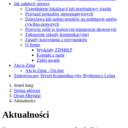
Jak załatwić sprawę
Uzgodnienie lokalizacji lub przebudowy zjazdu
Przejazd pojazdów nienormatywnych
Dzierżawa lub najem gruntów na podstawie umów
cywilno-prawnych
Przewóz osób w krajowym transporcie drogowym
Zgłoszenie szkody komunikacyjnej
Zasady korzystania z przystanków
O firmie
Wydziały ZDMiKP
Kontakt z nami
Zgłoś awarię
Akcja Zima
Akcja Zima - On-line
Zintegrowany Węzeł Komunikacyjny Bydgoszcz Leśna
Jesteś tutaj:
Strona główna
Drogi Miejskie
Aktualności
Aktualności