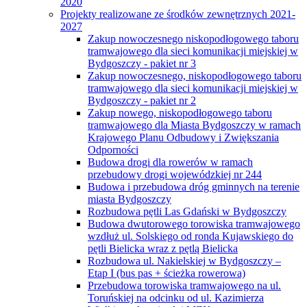
2020
Projekty realizowane ze środków zewnętrznych 2021-
2027
Zakup nowoczesnego niskopodłogowego taboru
tramwajowego dla sieci komunikacji miejskiej w
Bydgoszczy - pakiet nr 3
Zakup nowoczesnego, niskopodłogowego taboru
tramwajowego dla sieci komunikacji miejskiej w
Bydgoszczy - pakiet nr 2
Zakup nowego, niskopodłogowego taboru
tramwajowego dla Miasta Bydgoszczy w ramach
Krajowego Planu Odbudowy i Zwiększania
Odporności
Budowa drogi dla rowerów w ramach
przebudowy drogi wojewódzkiej nr 244
Budowa i przebudowa dróg gminnych na terenie
miasta Bydgoszczy
Rozbudowa pętli Las Gdański w Bydgoszczy
Budowa dwutorowego torowiska tramwajowego
wzdłuż ul. Solskiego od ronda Kujawskiego do
pętli Bielicka wraz z pętlą Bielicka
Rozbudowa ul. Nakielskiej w Bydgoszczy –
Etap I (bus pas + ścieżka rowerowa)
Przebudowa torowiska tramwajowego na ul.
Toruńskiej na odcinku od ul. Kazimierza