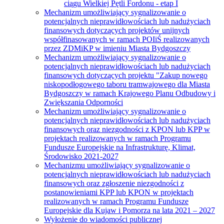
ciągu Wielkiej Pętli Fordonu - etap I
Mechanizm umożliwiający sygnalizowanie o
potencjalnych nieprawidłowościach lub nadużyciach
finansowych dotyczących projektów unijnych
współfinasowanych w ramach POIiŚ realizowanych
przez ZDMiKP w imieniu Miasta Bydgoszczy
Mechanizm umożliwiający sygnalizowanie o
potencjalnych nieprawidłowościach lub nadużyciach
finansowych dotyczących projektu "Zakup nowego
niskopodłogowego taboru tramwajowego dla Miasta
Bydgoszczy w ramach Krajowego Planu Odbudowy i
Zwiększania Odporności
Mechanizm umożliwiający sygnalizowanie o
potencjalnych nieprawidłowościach lub nadużyciach
finansowych oraz niezgodności z KPON lub KPP w
projektach realizowanych w ramach Programu
Fundusze Europejskie na Infrastrukturę, Klimat,
Środowisko 2021-2027
Mechanizmu umożliwiający sygnalizowanie o
potencjalnych nieprawidłowościach lub nadużyciach
finansowych oraz zgłoszenie niezgodności z
postanowieniami KPP lub KPON w projektach
realizowanych w ramach Programu Fundusze
Europejskie dla Kujaw i Pomorza na lata 2021 – 2027
Wyłożenie do wiadomości publicznej