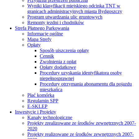
Przyjazna przestrzeń publiczna
Wyniki klasyfikacji miejskiego odcinka TNT w
granicach administracyjnych miasta Bydgoszczy
Program utwardzania ulic gruntowych
Remonty jezdni i chodników
Strefa Płatnego Parkowania
Informacje ogólne
Mapa Strefy
Opłaty
Sposób uiszczenia opłaty
Cennik
Zwolnienia z opłat
Opłaty dodatkowe
Procedury uzyskania identyfikatora osoby
niepełnosprawnej
Procedury otrzymania abonamentu dla pojazdu
mieszkańca
Płać komórką
Regulamin SPP
E-SKLEP
Inwestycje i Projekty
Kanały technologiczne
Projekty zrealizowane ze środków zewnętrznych 2007-
2020
Projekty realizowane ze środków zewnętrznych 2007-