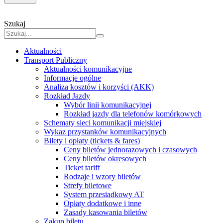
Szukaj
Aktualności
Transport Publiczny
Aktualności komunikacyjne
Informacje ogólne
Analiza kosztów i korzyści (AKK)
Rozkład Jazdy
Wybór linii komunikacyjnej
Rozkład jazdy dla telefonów komórkowych
Schematy sieci komunikacji miejskiej
Wykaz przystanków komunikacyjnych
Bilety i opłaty (tickets & fares)
Ceny biletów jednorazowych i czasowych
Ceny biletów okresowych
Ticket tariff
Rodzaje i wzory biletów
Strefy biletowe
System przesiadkowy AT
Opłaty dodatkowe i inne
Zasady kasowania biletów
Zakup biletu