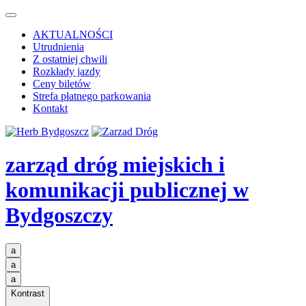
AKTUALNOŚCI
Utrudnienia
Z ostatniej chwili
Rozkłady jazdy
Ceny biletów
Strefa płatnego parkowania
Kontakt
zarząd dróg miejskich i
komunikacji publicznej
w
Bydgoszczy
a
a
a
Kontrast