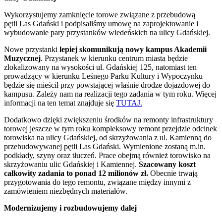
Wykorzystujemy zamknięcie torowe związane z przebudową
pętli Las Gdański i podpisaliśmy umowę na zaprojektowanie i
wybudowanie pary przystanków wiedeńskich na ulicy Gdańskiej.
Nowe przystanki
lepiej skomunikują nowy kampus Akademii
Muzycznej
. Przystanek w kierunku centrum miasta będzie
zlokalizowany na wysokości ul. Gdańskiej 125, natomiast ten
prowadzący w kierunku Leśnego Parku Kultury i Wypoczynku
będzie się mieścił przy powstającej właśnie drodze dojazdowej do
kampusu. Zależy nam na realizacji tego zadania w tym roku. Więcej
informacji na ten temat znajduje się
TUTAJ.
Dodatkowo dzięki zwiększeniu środków na remonty infrastruktury
torowej jeszcze w tym roku kompleksowy remont przejdzie odcinek
torowiska na ulicy Gdańskiej, od skrzyżowania z ul. Kamienną do
przebudowywanej pętli Las Gdański. Wymienione zostaną m.in.
podkłady, szyny oraz tłuczeń. Prace obejmą również torowisko na
skrzyżowaniu ulic Gdańskiej i Kamiennej.
Szacowany koszt
całkowity zadania to ponad 12 milionów zł.
Obecnie trwają
przygotowania do tego remontu, związane między innymi z
zamówieniem niezbędnych materiałów.
Modernizujemy i rozbudowujemy dalej