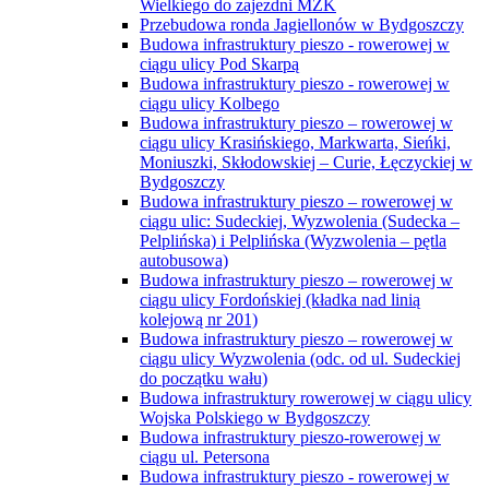
Wielkiego do zajezdni MZK
Przebudowa ronda Jagiellonów w Bydgoszczy
Budowa infrastruktury pieszo - rowerowej w
ciągu ulicy Pod Skarpą
Budowa infrastruktury pieszo - rowerowej w
ciągu ulicy Kolbego
Budowa infrastruktury pieszo – rowerowej w
ciągu ulicy Krasińskiego, Markwarta, Sieńki,
Moniuszki, Skłodowskiej – Curie, Łęczyckiej w
Bydgoszczy
Budowa infrastruktury pieszo – rowerowej w
ciągu ulic: Sudeckiej, Wyzwolenia (Sudecka –
Pelplińska) i Pelplińska (Wyzwolenia – pętla
autobusowa)
Budowa infrastruktury pieszo – rowerowej w
ciągu ulicy Fordońskiej (kładka nad linią
kolejową nr 201)
Budowa infrastruktury pieszo – rowerowej w
ciągu ulicy Wyzwolenia (odc. od ul. Sudeckiej
do początku wału)
Budowa infrastruktury rowerowej w ciągu ulicy
Wojska Polskiego w Bydgoszczy
Budowa infrastruktury pieszo-rowerowej w
ciągu ul. Petersona
Budowa infrastruktury pieszo - rowerowej w