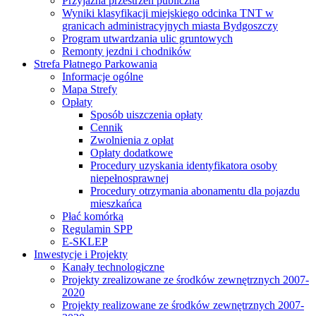
Przyjazna przestrzeń publiczna
Wyniki klasyfikacji miejskiego odcinka TNT w
granicach administracyjnych miasta Bydgoszczy
Program utwardzania ulic gruntowych
Remonty jezdni i chodników
Strefa Płatnego Parkowania
Informacje ogólne
Mapa Strefy
Opłaty
Sposób uiszczenia opłaty
Cennik
Zwolnienia z opłat
Opłaty dodatkowe
Procedury uzyskania identyfikatora osoby
niepełnosprawnej
Procedury otrzymania abonamentu dla pojazdu
mieszkańca
Płać komórką
Regulamin SPP
E-SKLEP
Inwestycje i Projekty
Kanały technologiczne
Projekty zrealizowane ze środków zewnętrznych 2007-
2020
Projekty realizowane ze środków zewnętrznych 2007-