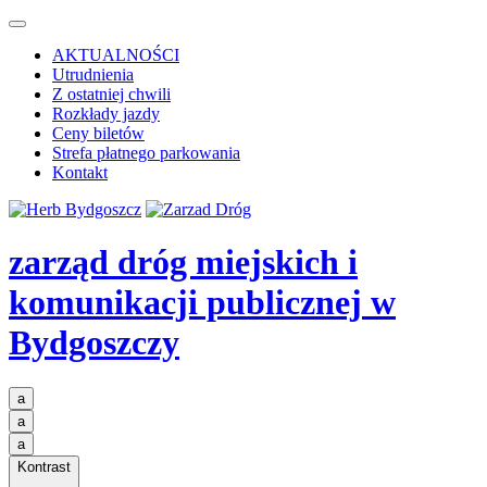
AKTUALNOŚCI
Utrudnienia
Z ostatniej chwili
Rozkłady jazdy
Ceny biletów
Strefa płatnego parkowania
Kontakt
zarząd dróg miejskich i
komunikacji publicznej
w
Bydgoszczy
a
a
a
Kontrast