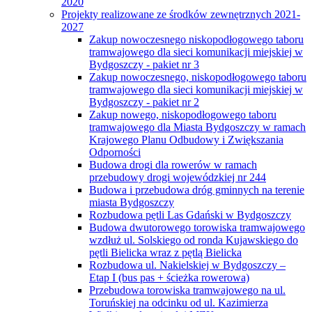
2020
Projekty realizowane ze środków zewnętrznych 2021-
2027
Zakup nowoczesnego niskopodłogowego taboru
tramwajowego dla sieci komunikacji miejskiej w
Bydgoszczy - pakiet nr 3
Zakup nowoczesnego, niskopodłogowego taboru
tramwajowego dla sieci komunikacji miejskiej w
Bydgoszczy - pakiet nr 2
Zakup nowego, niskopodłogowego taboru
tramwajowego dla Miasta Bydgoszczy w ramach
Krajowego Planu Odbudowy i Zwiększania
Odporności
Budowa drogi dla rowerów w ramach
przebudowy drogi wojewódzkiej nr 244
Budowa i przebudowa dróg gminnych na terenie
miasta Bydgoszczy
Rozbudowa pętli Las Gdański w Bydgoszczy
Budowa dwutorowego torowiska tramwajowego
wzdłuż ul. Solskiego od ronda Kujawskiego do
pętli Bielicka wraz z pętlą Bielicka
Rozbudowa ul. Nakielskiej w Bydgoszczy –
Etap I (bus pas + ścieżka rowerowa)
Przebudowa torowiska tramwajowego na ul.
Toruńskiej na odcinku od ul. Kazimierza