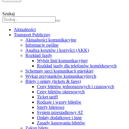
Szukaj
Aktualności
Transport Publiczny
Aktualności komunikacyjne
Informacje ogólne
Analiza kosztów i korzyści (AKK)
Rozkład Jazdy
Wybór linii komunikacyjnej
Rozkład jazdy dla telefonów komórkowych
Schematy sieci komunikacji miejskiej
Wykaz przystanków komunikacyjnych
Bilety i opłaty (tickets & fares)
Ceny biletów jednorazowych i czasowych
Ceny biletów okresowych
Ticket tariff
Rodzaje i wzory biletów
Strefy biletowe
System przesiadkowy AT
Opłaty dodatkowe i inne
Zasady kasowania biletów
Zakup biletu