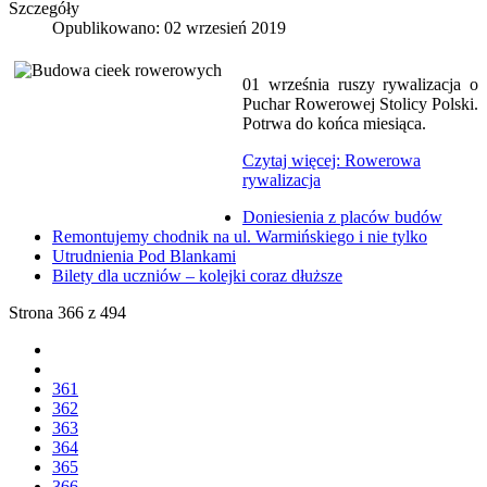
Szczegóły
Opublikowano: 02 wrzesień 2019
01 września ruszy rywalizacja o
Puchar Rowerowej Stolicy Polski.
Potrwa do końca miesiąca.
Czytaj więcej: Rowerowa
rywalizacja
Doniesienia z placów budów
Remontujemy chodnik na ul. Warmińskiego i nie tylko
Utrudnienia Pod Blankami
Bilety dla uczniów – kolejki coraz dłuższe
Strona 366 z 494
361
362
363
364
365
366