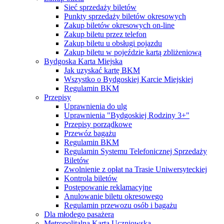
Sieć sprzedaży biletów
Punkty sprzedaży biletów okresowych
Zakup biletów okresowych on-line
Zakup biletu przez telefon
Zakup biletu u obsługi pojazdu
Zakup biletu w pojeździe kartą zbliżeniową
Bydgoska Karta Miejska
Jak uzyskać kartę BKM
Wszystko o Bydgoskiej Karcie Miejskiej
Regulamin BKM
Przepisy
Uprawnienia do ulg
Uprawnienia "Bydgoskiej Rodziny 3+"
Przepisy porządkowe
Przewóz bagażu
Regulamin BKM
Regulamin Systemu Telefonicznej Sprzedaży
Biletów
Zwolnienie z opłat na Trasie Uniwersyteckiej
Kontrola biletów
Postępowanie reklamacyjne
Anulowanie biletu okresowego
Regulamin przewozu osób i bagażu
Dla młodego pasażera
Metropolitalna Karta Uczniowska