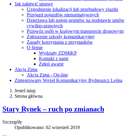
Jak załatwić sprawę
Uzgodnienie lokalizacji lub przebudowy zjazdu
Przejazd pojazdów nienormatywnych
Dzierżawa lub najem gruntów na podstawie umów
cywilno-prawnych
Przewóz osób w krajowym transporcie drogowym
Zgłoszenie szkody komunikacyjnej
Zasady korzystania z przystanków
O firmie
Wydziały ZDMiKP
Kontakt z nami
Zgłoś awarię
Akcja Zima
Akcja Zima - On-line
Zintegrowany Węzeł Komunikacyjny Bydgoszcz Leśna
Jesteś tutaj:
Strona główna
Stary Rynek – ruch po zmianach
Szczegóły
Opublikowano: 02 wrzesień 2019