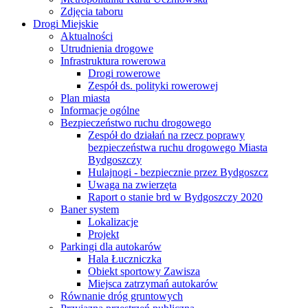
Zdjęcia taboru
Drogi Miejskie
Aktualności
Utrudnienia drogowe
Infrastruktura rowerowa
Drogi rowerowe
Zespół ds. polityki rowerowej
Plan miasta
Informacje ogólne
Bezpieczeństwo ruchu drogowego
Zespół do działań na rzecz poprawy
bezpieczeństwa ruchu drogowego Miasta
Bydgoszczy
Hulajnogi - bezpiecznie przez Bydgoszcz
Uwaga na zwierzęta
Raport o stanie brd w Bydgoszczy 2020
Baner system
Lokalizacje
Projekt
Parkingi dla autokarów
Hala Łuczniczka
Obiekt sportowy Zawisza
Miejsca zatrzymań autokarów
Równanie dróg gruntowych