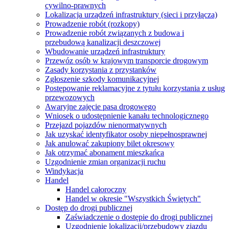
cywilno-prawnych
Lokalizacja urządzeń infrastruktury (sieci i przyłącza)
Prowadzenie robót (rozkopy)
Prowadzenie robót związanych z budowa i
przebudową kanalizacji deszczowej
Wbudowanie urządzeń infrastruktury
Przewóz osób w krajowym transporcie drogowym
Zasady korzystania z przystanków
Zgłoszenie szkody komunikacyjnej
Postępowanie reklamacyjne z tytułu korzystania z usług
przewozowych
Awaryjne zajęcie pasa drogowego
Wniosek o udostępnienie kanału technologicznego
Przejazd pojazdów nienormatywnych
Jak uzyskać identyfikator osoby niepełnosprawnej
Jak anulować zakupiony bilet okresowy
Jak otrzymać abonament mieszkańca
Uzgodnienie zmian organizacji ruchu
Windykacja
Handel
Handel całoroczny
Handel w okresie "Wszystkich Świętych"
Dostęp do drogi publicznej
Zaświadczenie o dostępie do drogi publicznej
Uzgodnienie lokalizacji/przebudowy zjazdu