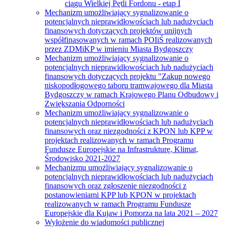
ciągu Wielkiej Pętli Fordonu - etap I
Mechanizm umożliwiający sygnalizowanie o
potencjalnych nieprawidłowościach lub nadużyciach
finansowych dotyczących projektów unijnych
współfinasowanych w ramach POIiŚ realizowanych
przez ZDMiKP w imieniu Miasta Bydgoszczy
Mechanizm umożliwiający sygnalizowanie o
potencjalnych nieprawidłowościach lub nadużyciach
finansowych dotyczących projektu "Zakup nowego
niskopodłogowego taboru tramwajowego dla Miasta
Bydgoszczy w ramach Krajowego Planu Odbudowy i
Zwiększania Odporności
Mechanizm umożliwiający sygnalizowanie o
potencjalnych nieprawidłowościach lub nadużyciach
finansowych oraz niezgodności z KPON lub KPP w
projektach realizowanych w ramach Programu
Fundusze Europejskie na Infrastrukturę, Klimat,
Środowisko 2021-2027
Mechanizmu umożliwiający sygnalizowanie o
potencjalnych nieprawidłowościach lub nadużyciach
finansowych oraz zgłoszenie niezgodności z
postanowieniami KPP lub KPON w projektach
realizowanych w ramach Programu Fundusze
Europejskie dla Kujaw i Pomorza na lata 2021 – 2027
Wyłożenie do wiadomości publicznej