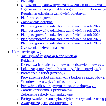
Przetargi
Ogłoszenia o planowanych zamówieniach lub umowac
Ogłoszenia dotyczące publicznego transportu zbioroweg
Regulamin udzielania zamówień odrębnych
Platforma zakupowa
Zamówienia odrębne
Plan postępowań o udzielenie zamówień na rok 2022
Plan postępowań o udzielenie zamówień na rok 2023
Plan postępowań o udzielenie zamówień na rok 2024
Plan postępowań o udzielenie zamówień na rok 2025
Plan postępowań o udzielenie zamówień na rok 2026
Ogłoszenia o zbyciu majątku
Jak załatwić sprawę
Jak uzyskać Bydgoską Kartę Miejską
Reklama
Dzierżawa lub najem gruntów na podstawie umów cywi
Lokalizacja urządzeń infrastruktury (sieci i przyłącza)
Prowadzenie robót (rozkopy)
Prowadzenie robót związanych z budowa i przebudową k
Wbudowanie urządzeń infrastruktury
Przewóz osób w krajowym transporcie drogowym
Zasady korzystania z przystanków
Zgłoszenie szkody komunikacyjnej
Postępowanie reklamacyjne z tytułu korzystania z usłu
Awaryjne zajęcie pasa drogowego