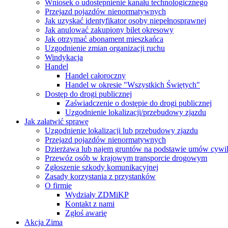
Wniosek o udostępnienie kanału technologicznego
Przejazd pojazdów nienormatywnych
Jak uzyskać identyfikator osoby niepełnosprawnej
Jak anulować zakupiony bilet okresowy
Jak otrzymać abonament mieszkańca
Uzgodnienie zmian organizacji ruchu
Windykacja
Handel
Handel całoroczny
Handel w okresie "Wszystkich Świętych"
Dostęp do drogi publicznej
Zaświadczenie o dostępie do drogi publicznej
Uzgodnienie lokalizacji/przebudowy zjazdu
Jak załatwić sprawę
Uzgodnienie lokalizacji lub przebudowy zjazdu
Przejazd pojazdów nienormatywnych
Dzierżawa lub najem gruntów na podstawie umów cywi
Przewóz osób w krajowym transporcie drogowym
Zgłoszenie szkody komunikacyjnej
Zasady korzystania z przystanków
O firmie
Wydziały ZDMiKP
Kontakt z nami
Zgłoś awarię
Akcja Zima