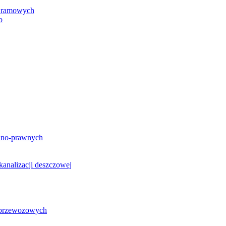
h ramowych
o
lno-prawnych
analizacji deszczowej
g przewozowych