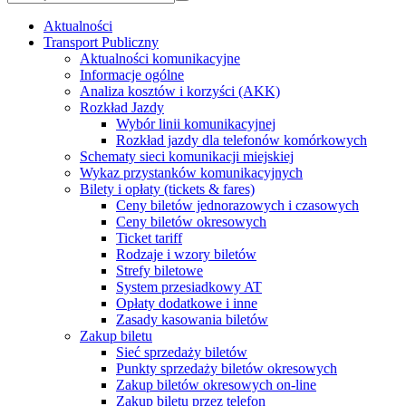
Aktualności
Transport Publiczny
Aktualności komunikacyjne
Informacje ogólne
Analiza kosztów i korzyści (AKK)
Rozkład Jazdy
Wybór linii komunikacyjnej
Rozkład jazdy dla telefonów komórkowych
Schematy sieci komunikacji miejskiej
Wykaz przystanków komunikacyjnych
Bilety i opłaty (tickets & fares)
Ceny biletów jednorazowych i czasowych
Ceny biletów okresowych
Ticket tariff
Rodzaje i wzory biletów
Strefy biletowe
System przesiadkowy AT
Opłaty dodatkowe i inne
Zasady kasowania biletów
Zakup biletu
Sieć sprzedaży biletów
Punkty sprzedaży biletów okresowych
Zakup biletów okresowych on-line
Zakup biletu przez telefon