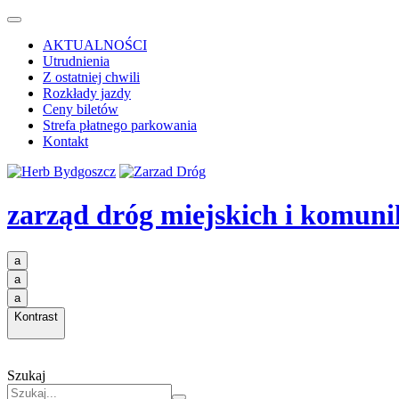
AKTUALNOŚCI
Utrudnienia
Z ostatniej chwili
Rozkłady jazdy
Ceny biletów
Strefa płatnego parkowania
Kontakt
zarząd dróg miejskich i komuni
a
a
a
Kontrast
Szukaj