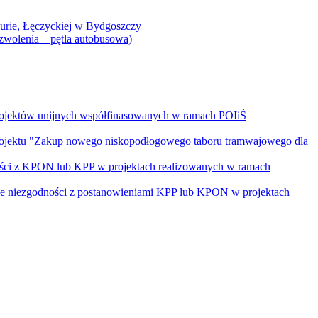
Curie, Łęczyckiej w Bydgoszczy
yzwolenia – pętla autobusowa)
rojektów unijnych współfinasowanych w ramach POIiŚ
projektu "Zakup nowego niskopodłogowego taboru tramwajowego dla
ości z KPON lub KPP w projektach realizowanych w ramach
nie niezgodności z postanowieniami KPP lub KPON w projektach