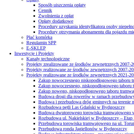
Sposób uiszczenia opłaty
Cennik
Zwolnienia z opłat
Opłaty dodatkowe
Procedury uzyskania identyfikatora osoby niepełn
Procedury otrzymania abonamentu dla pojazdu mi
Płać komórką
Regulamin SPP
E-SKLEP
Inwestycje i Projekty
Kanały technologiczne
Projekty zrealizowane ze środków zewnętrznych 2007-
Projekty realizowane ze środków zewnętrznych 2007-2
Projekty realizowane ze środków zewnętrznych 2021-2
Zakup nowoczesnego niskopodłogowego taboru tra
Zakup nowoczesnego, niskopodłogowego taboru tr
Zakup nowego, niskopodłogowego taboru tramwa
Budowa drogi dla rowerów w ramach przebudowy
Budowa i przebudowa dróg gminnych na terenie 
Rozbudowa pętli Las Gdański w Bydgoszczy
Budowa dwutorowego torowiska tramwajowego wzdłu
Rozbudowa ul. Nakielskiej w Bydgoszczy – Etap I
Przebudowa torowiska tramwajowego na ul. Toruń
Przebudowa ronda Jagiellonów w Bydgoszczy