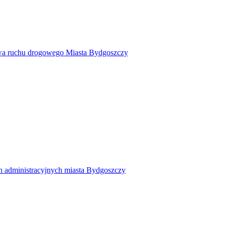
twa ruchu drogowego Miasta Bydgoszczy
h administracyjnych miasta Bydgoszczy