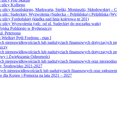
u ulicy Pod Skarpą
u ulicy Kolbego
u ulicy Krasińskiego, Markwarta, Sieńki, Moniuszki, Skłodowskiej – 
 ulic: Sudeckiej, Wyzwolenia (Sudecka – Pelplińska) i Pelplińska (W
 ulicy Fordońskiej (kładka nad linią kolejową nr 201)
 ulicy Wyzwolenia (odc. od ul. Sudeckiej do początku wału)
Wojska Polskiego w Bydgoszczy
l. Petersona
Wielkiej Pętli Fordonu - etap I
ych nieprawidłowościach lub nadużyciach finansowych dotyczących p
szczy
ych nieprawidłowościach lub nadużyciach finansowych dotyczących 
wy i Zwiększania Odporności
ych nieprawidłowościach lub nadużyciach finansowych oraz niezgodn
at, Środowisko 2021-2027
ych nieprawidłowościach lub nadużyciach finansowych oraz zgłosze
 dla Kujaw i Pomorza na lata 2021 – 2027