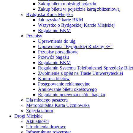
Zakup biletu u obsługi pojazdu
Zakup biletu w pojeździe kartą zbliżeniową
Bydgoska Karta Miejska
Jak uzyskać kartę BKM
Wszystko o Bydgoskiej Karcie Miejskiej
Regulamin BKM
Przepisy
Uprawnienia do ulg
Uprawnienia "Bydgoskiej Rodziny 3+"
Przepisy porządkowe
Przewóz bagażu
Regulamin BKM
Regulamin Systemu Telefonicznej Sprzedaży Bile
Zwolnienie z opłat na Trasie Uniwersyteckiej
Kontrola biletów
Postępowanie reklamacyjne
Anulowanie biletu okresowego
Regulamin przewozu osób i bagażu
Dla młodego pasażera
Metropolitalna Karta Uczniowska
Zdjęcia taboru
Drogi Miejskie
Aktualności
Utrudnienia drogowe
Infrastruktura rowerowa