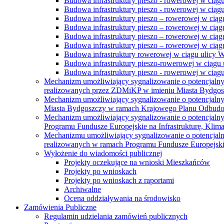
Budowa infrastruktury pieszo - rowerowej w ciąg
Budowa infrastruktury pieszo - rowerowej w ciąg
Budowa infrastruktury pieszo – rowerowej w ciąg
Budowa infrastruktury pieszo – rowerowej w ciągu
Budowa infrastruktury pieszo – rowerowej w ciągu
Budowa infrastruktury pieszo – rowerowej w ciągu
Budowa infrastruktury rowerowej w ciągu ulicy 
Budowa infrastruktury pieszo-rowerowej w ciągu u
Budowa infrastruktury pieszo - rowerowej w ciągu 
Mechanizm umożliwiający sygnalizowanie o potencjaln
realizowanych przez ZDMiKP w imieniu Miasta Bydgo
Mechanizm umożliwiający sygnalizowanie o potencjaln
Miasta Bydgoszczy w ramach Krajowego Planu Odbudo
Mechanizm umożliwiający sygnalizowanie o potencjaln
Programu Fundusze Europejskie na Infrastrukturę, Klim
Mechanizmu umożliwiający sygnalizowanie o potencjaln
realizowanych w ramach Programu Fundusze Europejskie
Wyłożenie do wiadomości publicznej
Projekty oczekujące na wnioski Mieszkańców
Projekty po wnioskach
Projekty po wnioskach z raportami
Archiwalne
Ocena oddziaływania na środowisko
Zamówienia Publiczne
Regulamin udzielania zamówień publicznych