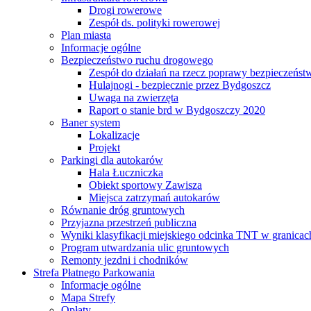
Drogi rowerowe
Zespół ds. polityki rowerowej
Plan miasta
Informacje ogólne
Bezpieczeństwo ruchu drogowego
Zespół do działań na rzecz poprawy bezpieczeńs
Hulajnogi - bezpiecznie przez Bydgoszcz
Uwaga na zwierzęta
Raport o stanie brd w Bydgoszczy 2020
Baner system
Lokalizacje
Projekt
Parkingi dla autokarów
Hala Łuczniczka
Obiekt sportowy Zawisza
Miejsca zatrzymań autokarów
Równanie dróg gruntowych
Przyjazna przestrzeń publiczna
Wyniki klasyfikacji miejskiego odcinka TNT w granicac
Program utwardzania ulic gruntowych
Remonty jezdni i chodników
Strefa Płatnego Parkowania
Informacje ogólne
Mapa Strefy
Opłaty