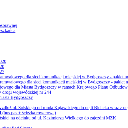
osprawnej
eszkańca
2020
020
027
mwajowego dla sieci komunikacji miejskiej w Bydgoszczy - pakiet nr
amwajowego dla sieci komunikacji miejskiej w Bydgoszczy - pakiet n
jowego dla Miasta Bydgoszczy w ramach Krajowego Planu Odbudowy
 drogi wojewódzkiej nr 244
miasta Bydgoszczy
ż ul. Solskiego od ronda Kujawskiego do pętli Bielicka wraz z pęt
 (bus pas + ścieżka rowerowa)
skiej na odcinku od ul. Kazimierza Wielkiego do zajezdni MZK