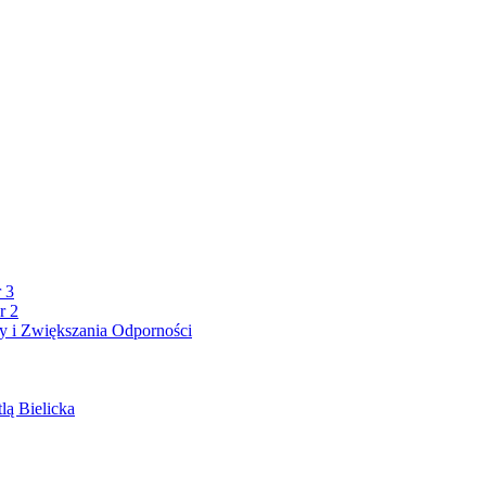
 3
r 2
 i Zwiększania Odporności
lą Bielicka