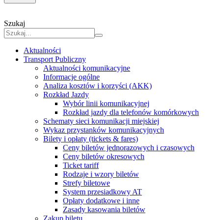
Szukaj
Aktualności
Transport Publiczny
Aktualności komunikacyjne
Informacje ogólne
Analiza kosztów i korzyści (AKK)
Rozkład Jazdy
Wybór linii komunikacyjnej
Rozkład jazdy dla telefonów komórkowych
Schematy sieci komunikacji miejskiej
Wykaz przystanków komunikacyjnych
Bilety i opłaty (tickets & fares)
Ceny biletów jednorazowych i czasowych
Ceny biletów okresowych
Ticket tariff
Rodzaje i wzory biletów
Strefy biletowe
System przesiadkowy AT
Opłaty dodatkowe i inne
Zasady kasowania biletów
Zakup biletu