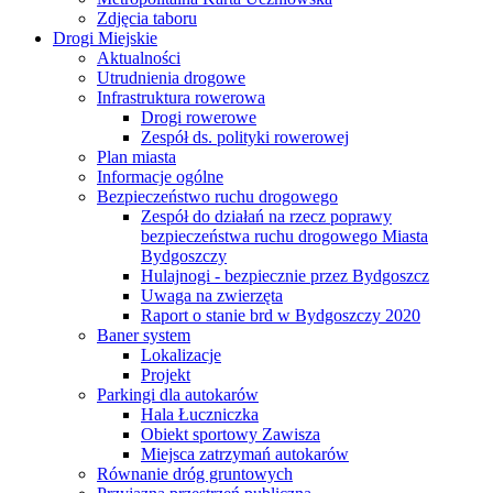
Zdjęcia taboru
Drogi Miejskie
Aktualności
Utrudnienia drogowe
Infrastruktura rowerowa
Drogi rowerowe
Zespół ds. polityki rowerowej
Plan miasta
Informacje ogólne
Bezpieczeństwo ruchu drogowego
Zespół do działań na rzecz poprawy
bezpieczeństwa ruchu drogowego Miasta
Bydgoszczy
Hulajnogi - bezpiecznie przez Bydgoszcz
Uwaga na zwierzęta
Raport o stanie brd w Bydgoszczy 2020
Baner system
Lokalizacje
Projekt
Parkingi dla autokarów
Hala Łuczniczka
Obiekt sportowy Zawisza
Miejsca zatrzymań autokarów
Równanie dróg gruntowych