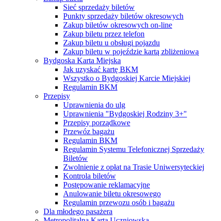
Sieć sprzedaży biletów
Punkty sprzedaży biletów okresowych
Zakup biletów okresowych on-line
Zakup biletu przez telefon
Zakup biletu u obsługi pojazdu
Zakup biletu w pojeździe kartą zbliżeniową
Bydgoska Karta Miejska
Jak uzyskać kartę BKM
Wszystko o Bydgoskiej Karcie Miejskiej
Regulamin BKM
Przepisy
Uprawnienia do ulg
Uprawnienia "Bydgoskiej Rodziny 3+"
Przepisy porządkowe
Przewóz bagażu
Regulamin BKM
Regulamin Systemu Telefonicznej Sprzedaży
Biletów
Zwolnienie z opłat na Trasie Uniwersyteckiej
Kontrola biletów
Postępowanie reklamacyjne
Anulowanie biletu okresowego
Regulamin przewozu osób i bagażu
Dla młodego pasażera
Metropolitalna Karta Uczniowska