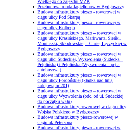
Wielkiego do zajezdni MZK
Przebudowa ronda Jagiellonów w Bydgoszczy
Budowa infrastruktury pieszo - rowerowej w
ciągu ulicy Pod Skarpą
Budowa infrastruktury pieszo - rowerowej w
ciągu ulicy Kolbego
Budowa infrastruktury pieszo – rowerowej w
ciągu ulicy Krasińskiego, Markwarta, Sieńki,
Moniuszki, Skłodowskiej – Curie, Łęczyckiej w
Bydgoszczy
Budowa infrastruktury pieszo – rowerowej w
ciągu ulic: Sudeckiej, Wyzwolenia (Sudecka –
Pelplińska) i Pelplińska (Wyzwolenia – pętla
autobusowa)
Budowa infrastruktury pieszo – rowerowej w
ciągu ulicy Fordońskiej (kładka nad linią
kolejową nr 201)
Budowa infrastruktury pieszo – rowerowej w
ciągu ulicy Wyzwolenia (odc. od ul. Sudeckiej
do początku wału)
Budowa infrastruktury rowerowej w ciągu ulicy
Wojska Polskiego w Bydgoszczy
Budowa infrastruktury pieszo-rowerowej w
ciągu ul. Petersona
Budowa infrastruktury pieszo - rowerowej w