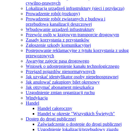
cywilno-prawnych
Lokalizacja urządzeń infrastruktury (sieci i przyłącza)
Prowadzenie robót (rozkopy)
Prowadzenie robót związanych z budowa i
przebudową kanalizacji deszczowej
Wbudowanie urządzeń infrastruktury
Przewóz osób w krajowym transporcie drogowym
Zasady korzystania z przystanków
Zgłoszenie szkody komunikacyjnej
Postępowanie reklamacyjne z tytułu korzystania z usług
przewozowych
Awaryjne zajęcie pasa drogowego
Wniosek o udostępnienie kanału technologicznego
Przejazd pojazdów nienormatywnych
Jak uzyskać identyfikator osoby niepełnosprawnej
Jak anulować zakupiony bilet okresowy
Jak otrzymać abonament mieszkańca
Uzgodnienie zmian organizacji ruchu
Windykacja
Handel
Handel całoroczny
Handel w okresie "Wszystkich Świętych"
Dostęp do drogi publicznej
Zaświadczenie o dostępie do drogi publicznej
Uzgodnienie lokalizacji/przebudowy zjazdu