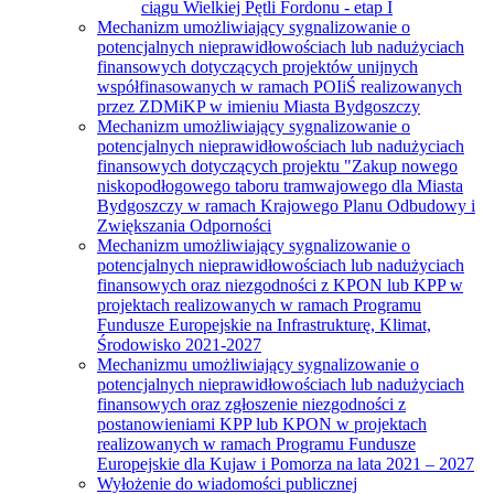
ciągu Wielkiej Pętli Fordonu - etap I
Mechanizm umożliwiający sygnalizowanie o
potencjalnych nieprawidłowościach lub nadużyciach
finansowych dotyczących projektów unijnych
współfinasowanych w ramach POIiŚ realizowanych
przez ZDMiKP w imieniu Miasta Bydgoszczy
Mechanizm umożliwiający sygnalizowanie o
potencjalnych nieprawidłowościach lub nadużyciach
finansowych dotyczących projektu "Zakup nowego
niskopodłogowego taboru tramwajowego dla Miasta
Bydgoszczy w ramach Krajowego Planu Odbudowy i
Zwiększania Odporności
Mechanizm umożliwiający sygnalizowanie o
potencjalnych nieprawidłowościach lub nadużyciach
finansowych oraz niezgodności z KPON lub KPP w
projektach realizowanych w ramach Programu
Fundusze Europejskie na Infrastrukturę, Klimat,
Środowisko 2021-2027
Mechanizmu umożliwiający sygnalizowanie o
potencjalnych nieprawidłowościach lub nadużyciach
finansowych oraz zgłoszenie niezgodności z
postanowieniami KPP lub KPON w projektach
realizowanych w ramach Programu Fundusze
Europejskie dla Kujaw i Pomorza na lata 2021 – 2027
Wyłożenie do wiadomości publicznej