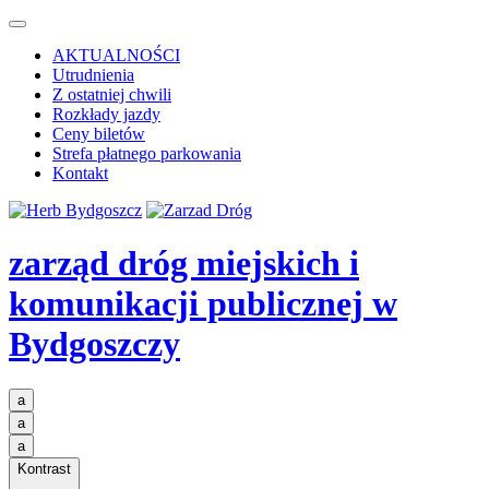
AKTUALNOŚCI
Utrudnienia
Z ostatniej chwili
Rozkłady jazdy
Ceny biletów
Strefa płatnego parkowania
Kontakt
zarząd dróg miejskich i
komunikacji publicznej
w
Bydgoszczy
a
a
a
Kontrast