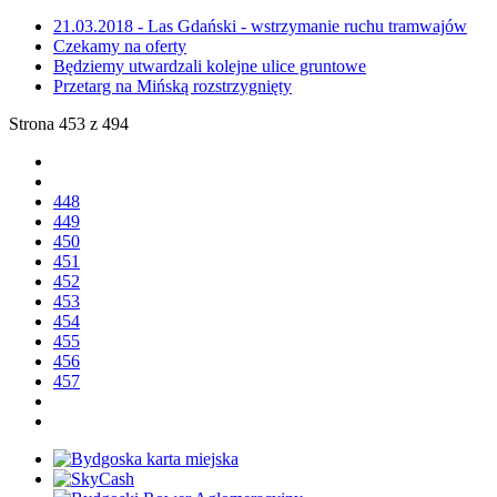
21.03.2018 - Las Gdański - wstrzymanie ruchu tramwajów
Czekamy na oferty
Będziemy utwardzali kolejne ulice gruntowe
Przetarg na Mińską rozstrzygnięty
Strona 453 z 494
448
449
450
451
452
453
454
455
456
457