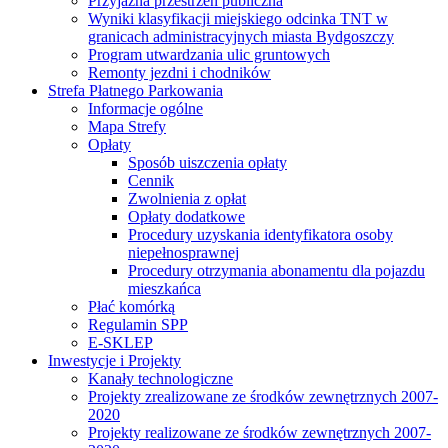
Przyjazna przestrzeń publiczna
Wyniki klasyfikacji miejskiego odcinka TNT w
granicach administracyjnych miasta Bydgoszczy
Program utwardzania ulic gruntowych
Remonty jezdni i chodników
Strefa Płatnego Parkowania
Informacje ogólne
Mapa Strefy
Opłaty
Sposób uiszczenia opłaty
Cennik
Zwolnienia z opłat
Opłaty dodatkowe
Procedury uzyskania identyfikatora osoby
niepełnosprawnej
Procedury otrzymania abonamentu dla pojazdu
mieszkańca
Płać komórką
Regulamin SPP
E-SKLEP
Inwestycje i Projekty
Kanały technologiczne
Projekty zrealizowane ze środków zewnętrznych 2007-
2020
Projekty realizowane ze środków zewnętrznych 2007-