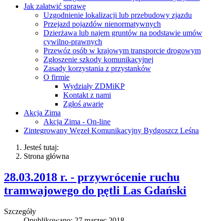
Jak załatwić sprawę
Uzgodnienie lokalizacji lub przebudowy zjazdu
Przejazd pojazdów nienormatywnych
Dzierżawa lub najem gruntów na podstawie umów
cywilno-prawnych
Przewóz osób w krajowym transporcie drogowym
Zgłoszenie szkody komunikacyjnej
Zasady korzystania z przystanków
O firmie
Wydziały ZDMiKP
Kontakt z nami
Zgłoś awarię
Akcja Zima
Akcja Zima - On-line
Zintegrowany Węzeł Komunikacyjny Bydgoszcz Leśna
Jesteś tutaj:
Strona główna
28.03.2018 r. - przywrócenie ruchu
tramwajowego do pętli Las Gdański
Szczegóły
Opublikowano: 27 marzec 2018