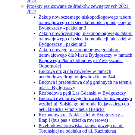
2020
Projekty realizowane ze środków zewnętrznych 2021-
2027
Zakup nowoczesnego niskopodłogowego taboru
tramwajowego dla sieci komunikacji miejskiej w
Bydgoszczy - pakiet nr 3
Zakup nowoczesnego, niskopodłogowego taboru
tramwajowego dla sieci komunikacji miejskiej w
Bydgoszczy - pakiet nr 2
Zakup nowego, niskopodłogowego taboru
tramwajowego dla Miasta Bydgoszczy w ramach
Krajowego Planu Odbudowy i Zwiększania
Odporności
Budowa drogi dla rowerów w ramach
przebudowy drogi wojewódzkiej nr 244
Budowa i przebudowa dróg gminnych na terenie
miasta Bydgoszczy
Rozbudowa pętli Las Gdański w Bydgoszczy
Budowa dwutorowego torowiska tramwajowego
wzdłuż ul. Solskiego od ronda Kujawskiego do
pętli Bielicka wraz z pętlą Bielicka
Rozbudowa ul. Nakielskiej w Bydgoszczy –
Etap I (bus pas + ścieżka rowerowa)
Przebudowa torowiska tramwajowego na ul.
Toruńskiej na odcinku od ul. Kazimierza