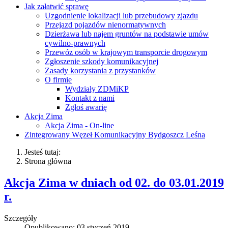
Jak załatwić sprawę
Uzgodnienie lokalizacji lub przebudowy zjazdu
Przejazd pojazdów nienormatywnych
Dzierżawa lub najem gruntów na podstawie umów
cywilno-prawnych
Przewóz osób w krajowym transporcie drogowym
Zgłoszenie szkody komunikacyjnej
Zasady korzystania z przystanków
O firmie
Wydziały ZDMiKP
Kontakt z nami
Zgłoś awarię
Akcja Zima
Akcja Zima - On-line
Zintegrowany Węzeł Komunikacyjny Bydgoszcz Leśna
Jesteś tutaj:
Strona główna
Akcja Zima w dniach od 02. do 03.01.2019
r.
Szczegóły
Opublikowano: 03 styczeń 2019