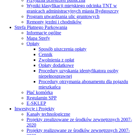
Przyjazna przestrzeń publiczna
Wyniki klasyfikacji miejskiego odcinka TNT w
granicach administracyjnych miasta Bydgoszczy
Program utwardzania ulic gruntowych
Remonty jezdni i chodników
Strefa Płatnego Parkowania
Informacje ogólne
Mapa Strefy
Opłaty
Sposób uiszczenia opłaty
Cennik
Zwolnienia z opłat
Opłaty dodatkowe
Procedury uzyskania identyfikatora osoby
niepełnosprawnej
Procedury otrzymania abonamentu dla pojazdu
mieszkańca
Płać komórką
Regulamin SPP
E-SKLEP
Inwestycje i Projekty
Kanały technologiczne
Projekty zrealizowane ze środków zewnętrznych 2007-
2020
Projekty realizowane ze środków zewnętrznych 2007-