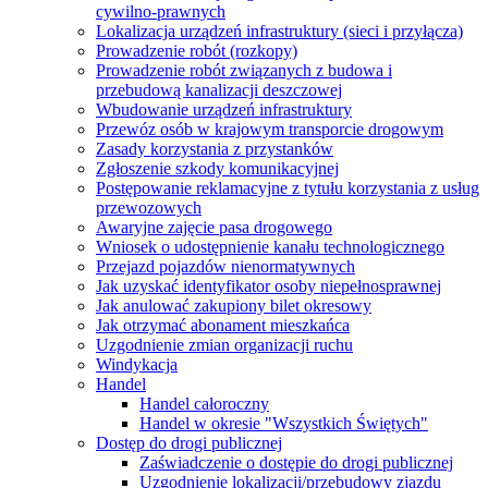
cywilno-prawnych
Lokalizacja urządzeń infrastruktury (sieci i przyłącza)
Prowadzenie robót (rozkopy)
Prowadzenie robót związanych z budowa i
przebudową kanalizacji deszczowej
Wbudowanie urządzeń infrastruktury
Przewóz osób w krajowym transporcie drogowym
Zasady korzystania z przystanków
Zgłoszenie szkody komunikacyjnej
Postępowanie reklamacyjne z tytułu korzystania z usług
przewozowych
Awaryjne zajęcie pasa drogowego
Wniosek o udostępnienie kanału technologicznego
Przejazd pojazdów nienormatywnych
Jak uzyskać identyfikator osoby niepełnosprawnej
Jak anulować zakupiony bilet okresowy
Jak otrzymać abonament mieszkańca
Uzgodnienie zmian organizacji ruchu
Windykacja
Handel
Handel całoroczny
Handel w okresie "Wszystkich Świętych"
Dostęp do drogi publicznej
Zaświadczenie o dostępie do drogi publicznej
Uzgodnienie lokalizacji/przebudowy zjazdu