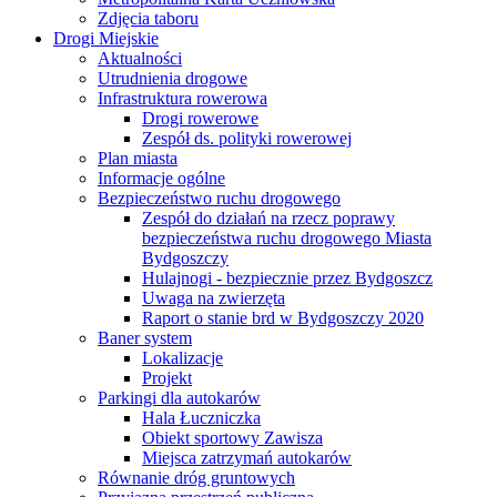
Zdjęcia taboru
Drogi Miejskie
Aktualności
Utrudnienia drogowe
Infrastruktura rowerowa
Drogi rowerowe
Zespół ds. polityki rowerowej
Plan miasta
Informacje ogólne
Bezpieczeństwo ruchu drogowego
Zespół do działań na rzecz poprawy
bezpieczeństwa ruchu drogowego Miasta
Bydgoszczy
Hulajnogi - bezpiecznie przez Bydgoszcz
Uwaga na zwierzęta
Raport o stanie brd w Bydgoszczy 2020
Baner system
Lokalizacje
Projekt
Parkingi dla autokarów
Hala Łuczniczka
Obiekt sportowy Zawisza
Miejsca zatrzymań autokarów
Równanie dróg gruntowych