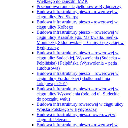
Wielkiego do zajezdni MZK
Przebudowa ronda Jagiellonów w Bydgoszczy
Budowa infrastruktury pieszo - rowerowej w
ciągu ulicy Pod Skarpą
Budowa infrastruktury pieszo - rowerowej w
ciągu ulicy Kolbego
Budowa infrastruktury pieszo – rowerowej w
ciągu ulicy Krasińskiego, Markwarta, Sieńki,
Moniuszki, Skłodowskiej – Curie, Łęczyckiej w
Bydgoszczy
Budowa infrastruktury pieszo – rowerowej w
ciągu ulic: Sudeckiej, Wyzwolenia (Sudecka –
Pelplińska) i Pelplińska (Wyzwolenia – pętla
autobusowa)
Budowa infrastruktury pieszo – rowerowej w
ciągu ulicy Fordońskiej (kładka nad linią
kolejową nr 201)
Budowa infrastruktury pieszo – rowerowej w
ciągu ulicy Wyzwolenia (odc. od ul. Sudeckiej
do początku wału)
Budowa infrastruktury rowerowej w ciągu ulicy
Wojska Polskiego w Bydgoszczy
Budowa infrastruktury pieszo-rowerowej w
ciągu ul. Petersona
Budowa infrastruktury pieszo - rowerowej w