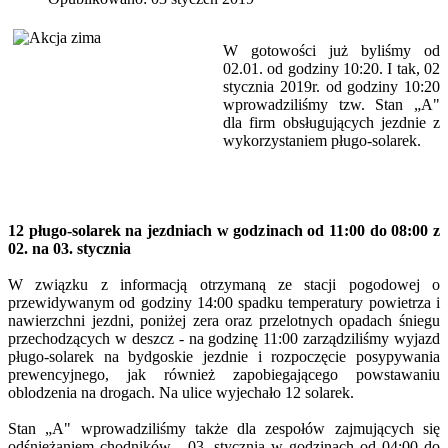
W gotowości już byliśmy od
02.01. od godziny 10:20. I tak, 02
stycznia 2019r. od godziny 10:20
wprowadziliśmy tzw. Stan „A"
dla firm obsługujących jezdnie z
wykorzystaniem pługo-solarek.
12 pługo-solarek na jezdniach w godzinach od 11:00 do 08:00 z
02. na 03. stycznia
W związku z informacją otrzymaną ze stacji pogodowej o
przewidywanym od godziny 14:00 spadku temperatury powietrza i
nawierzchni jezdni, poniżej zera oraz przelotnych opadach śniegu
przechodzących w deszcz - na godzinę 11:00 zarządziliśmy wyjazd
pługo-solarek na bydgoskie jezdnie i rozpoczęcie posypywania
prewencyjnego, jak również zapobiegającego powstawaniu
oblodzenia na drogach. Na ulice wyjechało 12 solarek.
Stan „A" wprowadziliśmy także dla zespołów zajmujących się
odśnieżaniem chodników - 03. stycznia w godzinach od 04:00 do