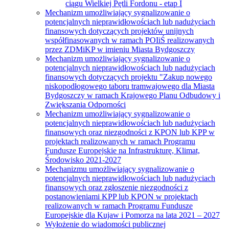
ciągu Wielkiej Pętli Fordonu - etap I
Mechanizm umożliwiający sygnalizowanie o
potencjalnych nieprawidłowościach lub nadużyciach
finansowych dotyczących projektów unijnych
współfinasowanych w ramach POIiŚ realizowanych
przez ZDMiKP w imieniu Miasta Bydgoszczy
Mechanizm umożliwiający sygnalizowanie o
potencjalnych nieprawidłowościach lub nadużyciach
finansowych dotyczących projektu "Zakup nowego
niskopodłogowego taboru tramwajowego dla Miasta
Bydgoszczy w ramach Krajowego Planu Odbudowy i
Zwiększania Odporności
Mechanizm umożliwiający sygnalizowanie o
potencjalnych nieprawidłowościach lub nadużyciach
finansowych oraz niezgodności z KPON lub KPP w
projektach realizowanych w ramach Programu
Fundusze Europejskie na Infrastrukturę, Klimat,
Środowisko 2021-2027
Mechanizmu umożliwiający sygnalizowanie o
potencjalnych nieprawidłowościach lub nadużyciach
finansowych oraz zgłoszenie niezgodności z
postanowieniami KPP lub KPON w projektach
realizowanych w ramach Programu Fundusze
Europejskie dla Kujaw i Pomorza na lata 2021 – 2027
Wyłożenie do wiadomości publicznej