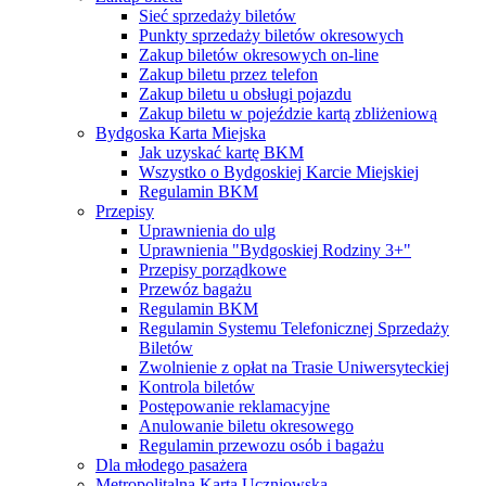
Sieć sprzedaży biletów
Punkty sprzedaży biletów okresowych
Zakup biletów okresowych on-line
Zakup biletu przez telefon
Zakup biletu u obsługi pojazdu
Zakup biletu w pojeździe kartą zbliżeniową
Bydgoska Karta Miejska
Jak uzyskać kartę BKM
Wszystko o Bydgoskiej Karcie Miejskiej
Regulamin BKM
Przepisy
Uprawnienia do ulg
Uprawnienia "Bydgoskiej Rodziny 3+"
Przepisy porządkowe
Przewóz bagażu
Regulamin BKM
Regulamin Systemu Telefonicznej Sprzedaży
Biletów
Zwolnienie z opłat na Trasie Uniwersyteckiej
Kontrola biletów
Postępowanie reklamacyjne
Anulowanie biletu okresowego
Regulamin przewozu osób i bagażu
Dla młodego pasażera
Metropolitalna Karta Uczniowska