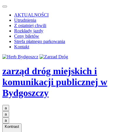
AKTUALNOŚCI
Utrudnienia
Z ostatniej chwili
Rozkłady jazdy
Ceny biletów
Strefa płatnego parkowania
Kontakt
zarząd dróg miejskich i
komunikacji publicznej
w
Bydgoszczy
a
a
a
Kontrast