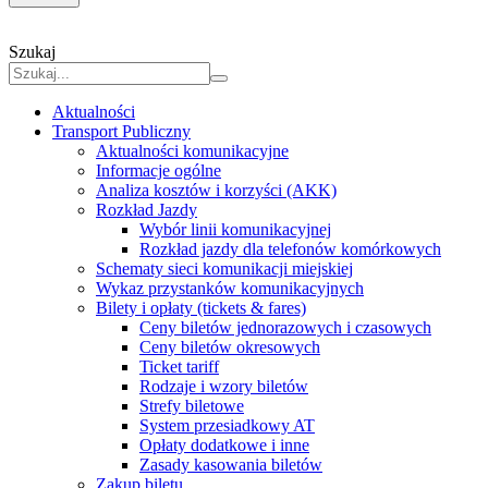
Szukaj
Aktualności
Transport Publiczny
Aktualności komunikacyjne
Informacje ogólne
Analiza kosztów i korzyści (AKK)
Rozkład Jazdy
Wybór linii komunikacyjnej
Rozkład jazdy dla telefonów komórkowych
Schematy sieci komunikacji miejskiej
Wykaz przystanków komunikacyjnych
Bilety i opłaty (tickets & fares)
Ceny biletów jednorazowych i czasowych
Ceny biletów okresowych
Ticket tariff
Rodzaje i wzory biletów
Strefy biletowe
System przesiadkowy AT
Opłaty dodatkowe i inne
Zasady kasowania biletów
Zakup biletu