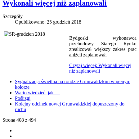
Wykonali więcej niż zaplanowali
Szczegóły
Opublikowano: 25 grudzień 2018
Bydgoski wykonawca
przebudowy Starego Rynku
zrealizował większy zakres prac
aniżeli zaplanował.
Czytaj więcej: Wykonali więcej
niż zaplanowali
Sygnalizacja świetlna na rondzie Grunwaldzkim w pełnym
kolorze
Warto wiedzieć, jak …
Poślizgi
Kolejny odcinek nowej Grunwaldzkiej dopuszczony do
ruchu
Strona 408 z 494