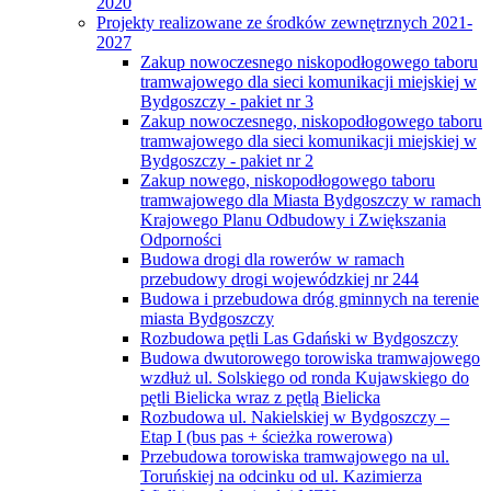
2020
Projekty realizowane ze środków zewnętrznych 2021-
2027
Zakup nowoczesnego niskopodłogowego taboru
tramwajowego dla sieci komunikacji miejskiej w
Bydgoszczy - pakiet nr 3
Zakup nowoczesnego, niskopodłogowego taboru
tramwajowego dla sieci komunikacji miejskiej w
Bydgoszczy - pakiet nr 2
Zakup nowego, niskopodłogowego taboru
tramwajowego dla Miasta Bydgoszczy w ramach
Krajowego Planu Odbudowy i Zwiększania
Odporności
Budowa drogi dla rowerów w ramach
przebudowy drogi wojewódzkiej nr 244
Budowa i przebudowa dróg gminnych na terenie
miasta Bydgoszczy
Rozbudowa pętli Las Gdański w Bydgoszczy
Budowa dwutorowego torowiska tramwajowego
wzdłuż ul. Solskiego od ronda Kujawskiego do
pętli Bielicka wraz z pętlą Bielicka
Rozbudowa ul. Nakielskiej w Bydgoszczy –
Etap I (bus pas + ścieżka rowerowa)
Przebudowa torowiska tramwajowego na ul.
Toruńskiej na odcinku od ul. Kazimierza