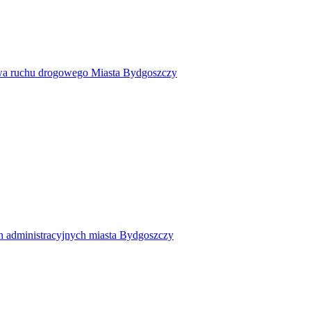
twa ruchu drogowego Miasta Bydgoszczy
h administracyjnych miasta Bydgoszczy