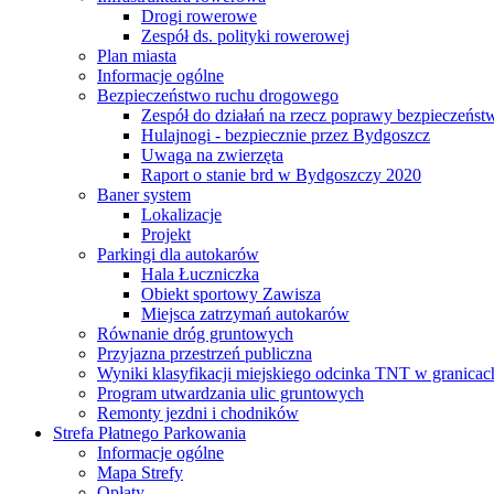
Drogi rowerowe
Zespół ds. polityki rowerowej
Plan miasta
Informacje ogólne
Bezpieczeństwo ruchu drogowego
Zespół do działań na rzecz poprawy bezpieczeńs
Hulajnogi - bezpiecznie przez Bydgoszcz
Uwaga na zwierzęta
Raport o stanie brd w Bydgoszczy 2020
Baner system
Lokalizacje
Projekt
Parkingi dla autokarów
Hala Łuczniczka
Obiekt sportowy Zawisza
Miejsca zatrzymań autokarów
Równanie dróg gruntowych
Przyjazna przestrzeń publiczna
Wyniki klasyfikacji miejskiego odcinka TNT w granicac
Program utwardzania ulic gruntowych
Remonty jezdni i chodników
Strefa Płatnego Parkowania
Informacje ogólne
Mapa Strefy
Opłaty