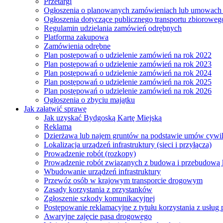
Przetargi
Ogłoszenia o planowanych zamówieniach lub umowac
Ogłoszenia dotyczące publicznego transportu zbioroweg
Regulamin udzielania zamówień odrębnych
Platforma zakupowa
Zamówienia odrębne
Plan postępowań o udzielenie zamówień na rok 2022
Plan postępowań o udzielenie zamówień na rok 2023
Plan postępowań o udzielenie zamówień na rok 2024
Plan postępowań o udzielenie zamówień na rok 2025
Plan postępowań o udzielenie zamówień na rok 2026
Ogłoszenia o zbyciu majątku
Jak załatwić sprawę
Jak uzyskać Bydgoską Kartę Miejską
Reklama
Dzierżawa lub najem gruntów na podstawie umów cywi
Lokalizacja urządzeń infrastruktury (sieci i przyłącza)
Prowadzenie robót (rozkopy)
Prowadzenie robót związanych z budowa i przebudową k
Wbudowanie urządzeń infrastruktury
Przewóz osób w krajowym transporcie drogowym
Zasady korzystania z przystanków
Zgłoszenie szkody komunikacyjnej
Postępowanie reklamacyjne z tytułu korzystania z usłu
Awaryjne zajęcie pasa drogowego