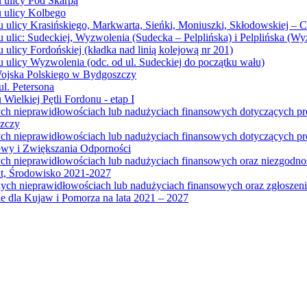
u ulicy Pod Skarpą
u ulicy Kolbego
u ulicy Krasińskiego, Markwarta, Sieńki, Moniuszki, Skłodowskiej – 
 ulic: Sudeckiej, Wyzwolenia (Sudecka – Pelplińska) i Pelplińska (W
 ulicy Fordońskiej (kładka nad linią kolejową nr 201)
 ulicy Wyzwolenia (odc. od ul. Sudeckiej do początku wału)
Wojska Polskiego w Bydgoszczy
l. Petersona
Wielkiej Pętli Fordonu - etap I
ych nieprawidłowościach lub nadużyciach finansowych dotyczących p
szczy
ych nieprawidłowościach lub nadużyciach finansowych dotyczących 
wy i Zwiększania Odporności
ych nieprawidłowościach lub nadużyciach finansowych oraz niezgodn
at, Środowisko 2021-2027
ych nieprawidłowościach lub nadużyciach finansowych oraz zgłosze
 dla Kujaw i Pomorza na lata 2021 – 2027