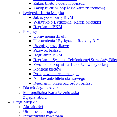
Zakup biletu u obsługi pojazdu
Zakup biletu w pojeździe kartą zbliżeniową
Bydgoska Karta Miejska
Jak uzyskać kartę BKM
Wszystko o Bydgoskiej Karcie Miejskiej
Regulamin BKM
Przepisy
Uprawnienia do ulg
Uprawnienia "Bydgoskiej Rodziny 3+"
Przepisy porządkowe
Przewóz bagażu
Regulamin BKM
Regulamin Systemu Telefonicznej Sprzedaży Bile
Zwolnienie z opłat na Trasie Uniwersyteckiej
Kontrola biletów
Postępowanie reklamacyjne
Anulowanie biletu okresowego
Regulamin przewozu osób i bagażu
Dla młodego pasażera
Metropolitalna Karta Uczniowska
Zdjęcia taboru
Drogi Miejskie
Aktualności
Utrudnienia drogowe
Infrastruktura rowerowa