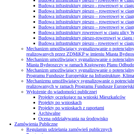
Budowa infrastruktury pieszo - rowerowej w ciąg
Budowa infrastruktury pieszo - rowerowej w ciąg
Budowa infrastruktury pieszo – rowerowej w ciąg
Budowa infrastruktury pieszo – rowerowej w ciągu
Budowa infrastruktury pieszo – rowerowej w ciągu
Budowa infrastruktury pieszo – rowerowej w ciągu
Budowa infrastruktury rowerowej w ciągu ulicy 
Budowa infrastruktury pieszo-rowerowej w ciągu u
Budowa infrastruktury pieszo - rowerowej w ciągu 
Mechanizm umożliwiający sygnalizowanie o potencjaln
realizowanych przez ZDMiKP w imieniu Miasta Bydgo
Mechanizm umożliwiający sygnalizowanie o potencjaln
Miasta Bydgoszczy w ramach Krajowego Planu Odbudo
Mechanizm umożliwiający sygnalizowanie o potencjaln
Programu Fundusze Europejskie na Infrastrukturę, Klim
Mechanizmu umożliwiający sygnalizowanie o potencjaln
realizowanych w ramach Programu Fundusze Europejskie
Wyłożenie do wiadomości publicznej
Projekty oczekujące na wnioski Mieszkańców
Projekty po wnioskach
Projekty po wnioskach z raportami
Archiwalne
Ocena oddziaływania na środowisko
Zamówienia Publiczne
Regulamin udzielania zamówień publicznych