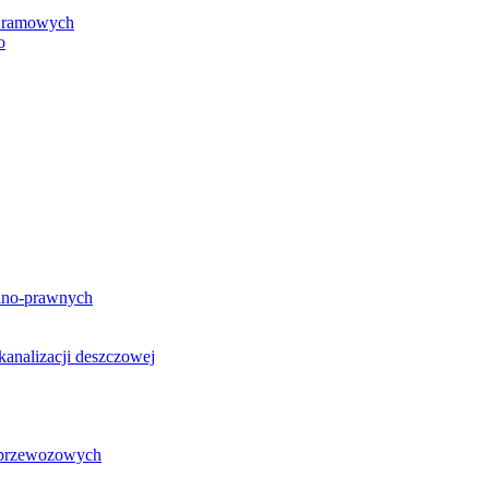
h ramowych
o
lno-prawnych
analizacji deszczowej
g przewozowych