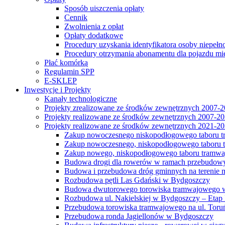
Sposób uiszczenia opłaty
Cennik
Zwolnienia z opłat
Opłaty dodatkowe
Procedury uzyskania identyfikatora osoby niepełn
Procedury otrzymania abonamentu dla pojazdu mi
Płać komórką
Regulamin SPP
E-SKLEP
Inwestycje i Projekty
Kanały technologiczne
Projekty zrealizowane ze środków zewnętrznych 2007-
Projekty realizowane ze środków zewnętrznych 2007-2
Projekty realizowane ze środków zewnętrznych 2021-2
Zakup nowoczesnego niskopodłogowego taboru tra
Zakup nowoczesnego, niskopodłogowego taboru tr
Zakup nowego, niskopodłogowego taboru tramwa
Budowa drogi dla rowerów w ramach przebudowy
Budowa i przebudowa dróg gminnych na terenie 
Rozbudowa pętli Las Gdański w Bydgoszczy
Budowa dwutorowego torowiska tramwajowego wzdłu
Rozbudowa ul. Nakielskiej w Bydgoszczy – Etap I
Przebudowa torowiska tramwajowego na ul. Toruń
Przebudowa ronda Jagiellonów w Bydgoszczy