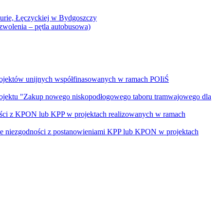
Curie, Łęczyckiej w Bydgoszczy
yzwolenia – pętla autobusowa)
rojektów unijnych współfinasowanych w ramach POIiŚ
projektu "Zakup nowego niskopodłogowego taboru tramwajowego dla
ości z KPON lub KPP w projektach realizowanych w ramach
nie niezgodności z postanowieniami KPP lub KPON w projektach