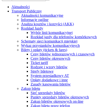
Aktualności
Transport Publiczny
Aktualności komunikacyjne
Informacje ogólne
Analiza kosztów i korzyści (AKK)
Rozkład Jazdy
Wybór linii komunikacyjnej
Rozkład jazdy dla telefonów komórkowych
Schematy sieci komunikacji miejskiej
Wykaz przystanków komunikacyjnych
Bilety i opłaty (tickets & fares)
Ceny biletów jednorazowych i czasowych
Ceny biletów okresowych
Ticket tariff
Rodzaje i wzory biletów
Strefy biletowe
System przesiadkowy AT
Opłaty dodatkowe i inne
Zasady kasowania biletów
Zakup biletu
Sieć sprzedaży biletów
Punkty sprzedaży biletów okresowych
Zakup biletów okresowych on-line
Zakup biletu przez telefon