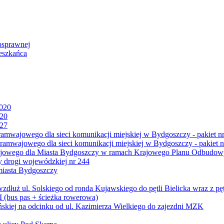
osprawnej
eszkańca
2020
020
027
mwajowego dla sieci komunikacji miejskiej w Bydgoszczy - pakiet nr
amwajowego dla sieci komunikacji miejskiej w Bydgoszczy - pakiet n
jowego dla Miasta Bydgoszczy w ramach Krajowego Planu Odbudowy
 drogi wojewódzkiej nr 244
miasta Bydgoszczy
ż ul. Solskiego od ronda Kujawskiego do pętli Bielicka wraz z pęt
 (bus pas + ścieżka rowerowa)
skiej na odcinku od ul. Kazimierza Wielkiego do zajezdni MZK