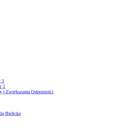
 3
r 2
 i Zwiększania Odporności
lą Bielicka