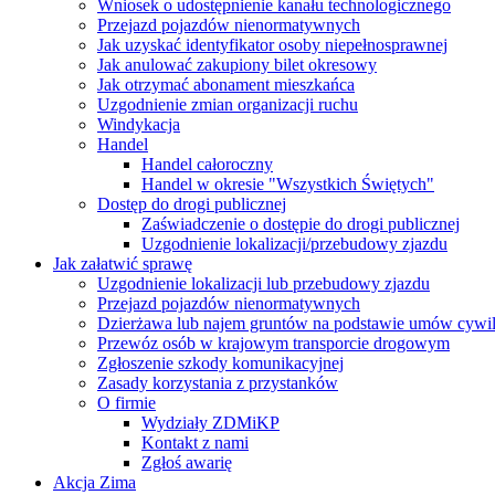
Wniosek o udostępnienie kanału technologicznego
Przejazd pojazdów nienormatywnych
Jak uzyskać identyfikator osoby niepełnosprawnej
Jak anulować zakupiony bilet okresowy
Jak otrzymać abonament mieszkańca
Uzgodnienie zmian organizacji ruchu
Windykacja
Handel
Handel całoroczny
Handel w okresie "Wszystkich Świętych"
Dostęp do drogi publicznej
Zaświadczenie o dostępie do drogi publicznej
Uzgodnienie lokalizacji/przebudowy zjazdu
Jak załatwić sprawę
Uzgodnienie lokalizacji lub przebudowy zjazdu
Przejazd pojazdów nienormatywnych
Dzierżawa lub najem gruntów na podstawie umów cywi
Przewóz osób w krajowym transporcie drogowym
Zgłoszenie szkody komunikacyjnej
Zasady korzystania z przystanków
O firmie
Wydziały ZDMiKP
Kontakt z nami
Zgłoś awarię
Akcja Zima