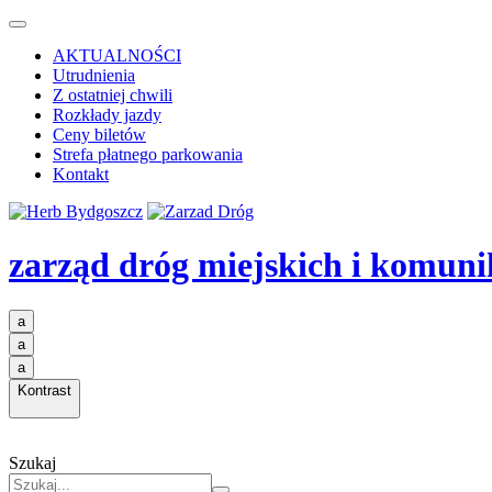
AKTUALNOŚCI
Utrudnienia
Z ostatniej chwili
Rozkłady jazdy
Ceny biletów
Strefa płatnego parkowania
Kontakt
zarząd dróg miejskich i komuni
a
a
a
Kontrast
Szukaj