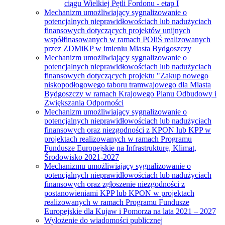
ciągu Wielkiej Pętli Fordonu - etap I
Mechanizm umożliwiający sygnalizowanie o
potencjalnych nieprawidłowościach lub nadużyciach
finansowych dotyczących projektów unijnych
współfinasowanych w ramach POIiŚ realizowanych
przez ZDMiKP w imieniu Miasta Bydgoszczy
Mechanizm umożliwiający sygnalizowanie o
potencjalnych nieprawidłowościach lub nadużyciach
finansowych dotyczących projektu "Zakup nowego
niskopodłogowego taboru tramwajowego dla Miasta
Bydgoszczy w ramach Krajowego Planu Odbudowy i
Zwiększania Odporności
Mechanizm umożliwiający sygnalizowanie o
potencjalnych nieprawidłowościach lub nadużyciach
finansowych oraz niezgodności z KPON lub KPP w
projektach realizowanych w ramach Programu
Fundusze Europejskie na Infrastrukturę, Klimat,
Środowisko 2021-2027
Mechanizmu umożliwiający sygnalizowanie o
potencjalnych nieprawidłowościach lub nadużyciach
finansowych oraz zgłoszenie niezgodności z
postanowieniami KPP lub KPON w projektach
realizowanych w ramach Programu Fundusze
Europejskie dla Kujaw i Pomorza na lata 2021 – 2027
Wyłożenie do wiadomości publicznej