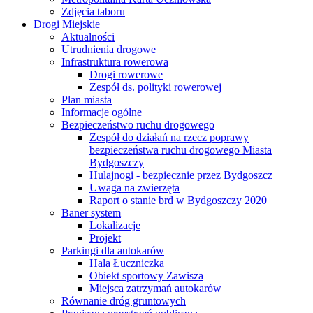
Zdjęcia taboru
Drogi Miejskie
Aktualności
Utrudnienia drogowe
Infrastruktura rowerowa
Drogi rowerowe
Zespół ds. polityki rowerowej
Plan miasta
Informacje ogólne
Bezpieczeństwo ruchu drogowego
Zespół do działań na rzecz poprawy
bezpieczeństwa ruchu drogowego Miasta
Bydgoszczy
Hulajnogi - bezpiecznie przez Bydgoszcz
Uwaga na zwierzęta
Raport o stanie brd w Bydgoszczy 2020
Baner system
Lokalizacje
Projekt
Parkingi dla autokarów
Hala Łuczniczka
Obiekt sportowy Zawisza
Miejsca zatrzymań autokarów
Równanie dróg gruntowych