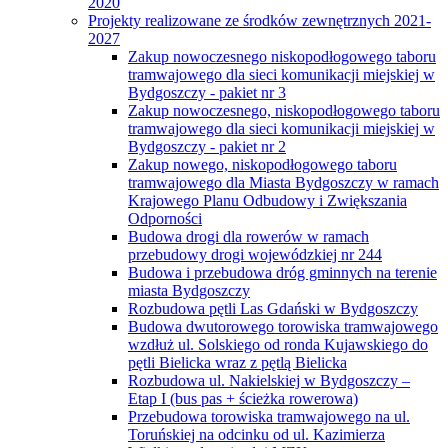
2020
Projekty realizowane ze środków zewnętrznych 2021-
2027
Zakup nowoczesnego niskopodłogowego taboru
tramwajowego dla sieci komunikacji miejskiej w
Bydgoszczy - pakiet nr 3
Zakup nowoczesnego, niskopodłogowego taboru
tramwajowego dla sieci komunikacji miejskiej w
Bydgoszczy - pakiet nr 2
Zakup nowego, niskopodłogowego taboru
tramwajowego dla Miasta Bydgoszczy w ramach
Krajowego Planu Odbudowy i Zwiększania
Odporności
Budowa drogi dla rowerów w ramach
przebudowy drogi wojewódzkiej nr 244
Budowa i przebudowa dróg gminnych na terenie
miasta Bydgoszczy
Rozbudowa pętli Las Gdański w Bydgoszczy
Budowa dwutorowego torowiska tramwajowego
wzdłuż ul. Solskiego od ronda Kujawskiego do
pętli Bielicka wraz z pętlą Bielicka
Rozbudowa ul. Nakielskiej w Bydgoszczy –
Etap I (bus pas + ścieżka rowerowa)
Przebudowa torowiska tramwajowego na ul.
Toruńskiej na odcinku od ul. Kazimierza