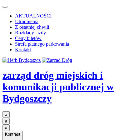
AKTUALNOŚCI
Utrudnienia
Z ostatniej chwili
Rozkłady jazdy
Ceny biletów
Strefa płatnego parkowania
Kontakt
zarząd dróg miejskich i
komunikacji publicznej
w
Bydgoszczy
a
a
a
Kontrast