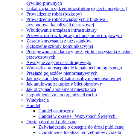
cywilno-prawnych
Lokalizacja urządzeń infrastruktury (sieci i przyłącza)
Prowadzenie robót (rozkopy)
Prowadzenie robót związanych z budowa i
przebudową kanalizacji deszczowej
Wbudowanie urządzeń infrastruktury
Przewóz osób w krajowym transporcie drogowym
Zasady korzystania z przystanków
Zgłoszenie szkody komunikacyjnej
Postępowanie reklamacyjne z tytułu korzystania z usług
przewozowych
Awaryjne zajęcie pasa drogowego
Wniosek o udostępnienie kanału technologicznego
Przejazd pojazdów nienormatywnych
Jak uzyskać identyfikator osoby niepełnosprawnej
Jak anulować zakupiony bilet okresowy
Jak otrzymać abonament mieszkańca
Uzgodnienie zmian organizacji ruchu
Windykacja
Handel
Handel całoroczny
Handel w okresie "Wszystkich Świętych"
Dostęp do drogi publicznej
Zaświadczenie o dostępie do drogi publicznej
Uzgodnienie lokalizacji/przebudowy zjazdu