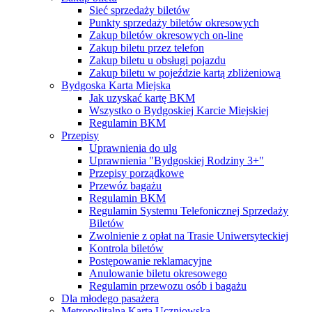
Sieć sprzedaży biletów
Punkty sprzedaży biletów okresowych
Zakup biletów okresowych on-line
Zakup biletu przez telefon
Zakup biletu u obsługi pojazdu
Zakup biletu w pojeździe kartą zbliżeniową
Bydgoska Karta Miejska
Jak uzyskać kartę BKM
Wszystko o Bydgoskiej Karcie Miejskiej
Regulamin BKM
Przepisy
Uprawnienia do ulg
Uprawnienia "Bydgoskiej Rodziny 3+"
Przepisy porządkowe
Przewóz bagażu
Regulamin BKM
Regulamin Systemu Telefonicznej Sprzedaży
Biletów
Zwolnienie z opłat na Trasie Uniwersyteckiej
Kontrola biletów
Postępowanie reklamacyjne
Anulowanie biletu okresowego
Regulamin przewozu osób i bagażu
Dla młodego pasażera
Metropolitalna Karta Uczniowska