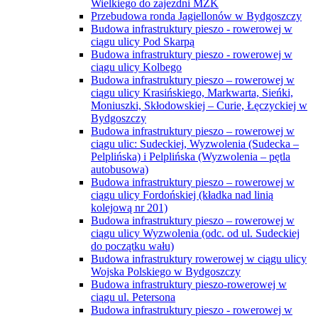
Wielkiego do zajezdni MZK
Przebudowa ronda Jagiellonów w Bydgoszczy
Budowa infrastruktury pieszo - rowerowej w
ciągu ulicy Pod Skarpą
Budowa infrastruktury pieszo - rowerowej w
ciągu ulicy Kolbego
Budowa infrastruktury pieszo – rowerowej w
ciągu ulicy Krasińskiego, Markwarta, Sieńki,
Moniuszki, Skłodowskiej – Curie, Łęczyckiej w
Bydgoszczy
Budowa infrastruktury pieszo – rowerowej w
ciągu ulic: Sudeckiej, Wyzwolenia (Sudecka –
Pelplińska) i Pelplińska (Wyzwolenia – pętla
autobusowa)
Budowa infrastruktury pieszo – rowerowej w
ciągu ulicy Fordońskiej (kładka nad linią
kolejową nr 201)
Budowa infrastruktury pieszo – rowerowej w
ciągu ulicy Wyzwolenia (odc. od ul. Sudeckiej
do początku wału)
Budowa infrastruktury rowerowej w ciągu ulicy
Wojska Polskiego w Bydgoszczy
Budowa infrastruktury pieszo-rowerowej w
ciągu ul. Petersona
Budowa infrastruktury pieszo - rowerowej w