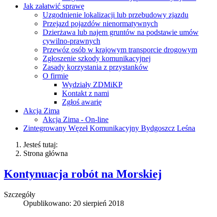
Jak załatwić sprawę
Uzgodnienie lokalizacji lub przebudowy zjazdu
Przejazd pojazdów nienormatywnych
Dzierżawa lub najem gruntów na podstawie umów
cywilno-prawnych
Przewóz osób w krajowym transporcie drogowym
Zgłoszenie szkody komunikacyjnej
Zasady korzystania z przystanków
O firmie
Wydziały ZDMiKP
Kontakt z nami
Zgłoś awarię
Akcja Zima
Akcja Zima - On-line
Zintegrowany Węzeł Komunikacyjny Bydgoszcz Leśna
Jesteś tutaj:
Strona główna
Kontynuacja robót na Morskiej
Szczegóły
Opublikowano: 20 sierpień 2018