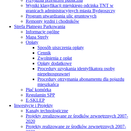
Przyjazna przestrzeń publiczna
Wyniki klasyfikacji miejskiego odcinka TNT w
granicach administracyjnych miasta Bydgoszczy
Program utwardzania ulic gruntowych
Remonty jezdni i chodników
Strefa Płatnego Parkowania
Informacje ogólne
Mapa Strefy
Opłaty
Sposób uiszczenia opłaty
Cennik
Zwolnienia z opłat
Opłaty dodatkowe
Procedury uzyskania identyfikatora osoby
niepełnosprawnej
Procedury otrzymania abonamentu dla pojazdu
mieszkańca
Płać komórką
Regulamin SPP
E-SKLEP
Inwestycje i Projekty
Kanały technologiczne
Projekty zrealizowane ze środków zewnętrznych 2007-
2020
Projekty realizowane ze środków zewnętrznych 2007-