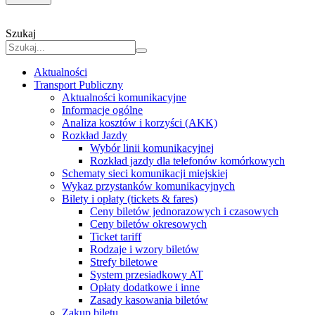
Szukaj
Aktualności
Transport Publiczny
Aktualności komunikacyjne
Informacje ogólne
Analiza kosztów i korzyści (AKK)
Rozkład Jazdy
Wybór linii komunikacyjnej
Rozkład jazdy dla telefonów komórkowych
Schematy sieci komunikacji miejskiej
Wykaz przystanków komunikacyjnych
Bilety i opłaty (tickets & fares)
Ceny biletów jednorazowych i czasowych
Ceny biletów okresowych
Ticket tariff
Rodzaje i wzory biletów
Strefy biletowe
System przesiadkowy AT
Opłaty dodatkowe i inne
Zasady kasowania biletów
Zakup biletu