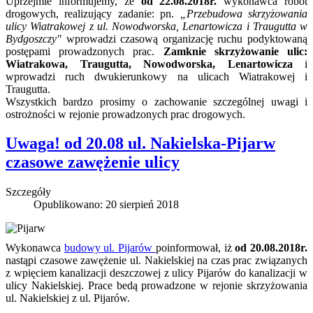
Uprzejmie informujemy, że
od 22.08.2018r.
wykonawca robót
drogowych, realizujący zadanie: pn.
„Przebudowa skrzyżowania
ulicy Wiatrakowej z ul. Nowodworska, Lenartowicza i Traugutta w
Bydgoszczy"
wprowadzi czasową organizację ruchu podyktowaną
postępami prowadzonych prac.
Zamknie skrzyżowanie ulic:
Wiatrakowa, Traugutta, Nowodworska, Lenartowicza
i
wprowadzi ruch dwukierunkowy na ulicach Wiatrakowej i
Traugutta.
Wszystkich bardzo prosimy o zachowanie szczególnej uwagi i
ostrożności w rejonie prowadzonych prac drogowych.
Uwaga! od 20.08 ul. Nakielska-Pijarw
czasowe zawężenie ulicy
Szczegóły
Opublikowano: 20 sierpień 2018
Wykonawca
budowy ul. Pijarów
poinformował, iż
od 20.08.2018r.
nastąpi czasowe zawężenie ul. Nakielskiej na czas prac związanych
z wpięciem kanalizacji deszczowej z ulicy Pijarów do kanalizacji w
ulicy Nakielskiej. Prace bedą prowadzone w rejonie skrzyżowania
ul. Nakielskiej z ul. Pijarów.