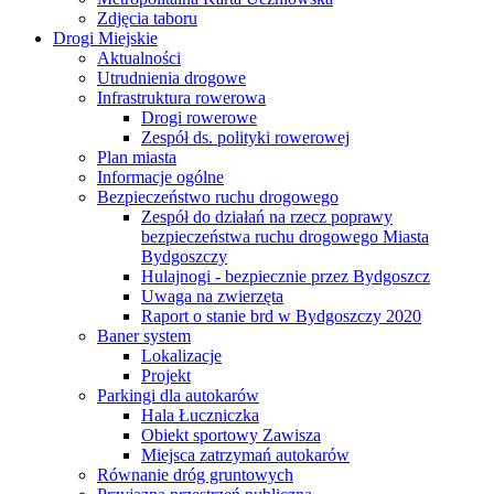
Zdjęcia taboru
Drogi Miejskie
Aktualności
Utrudnienia drogowe
Infrastruktura rowerowa
Drogi rowerowe
Zespół ds. polityki rowerowej
Plan miasta
Informacje ogólne
Bezpieczeństwo ruchu drogowego
Zespół do działań na rzecz poprawy
bezpieczeństwa ruchu drogowego Miasta
Bydgoszczy
Hulajnogi - bezpiecznie przez Bydgoszcz
Uwaga na zwierzęta
Raport o stanie brd w Bydgoszczy 2020
Baner system
Lokalizacje
Projekt
Parkingi dla autokarów
Hala Łuczniczka
Obiekt sportowy Zawisza
Miejsca zatrzymań autokarów
Równanie dróg gruntowych