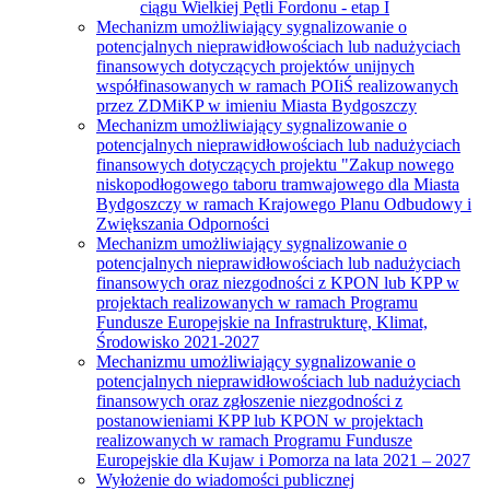
ciągu Wielkiej Pętli Fordonu - etap I
Mechanizm umożliwiający sygnalizowanie o
potencjalnych nieprawidłowościach lub nadużyciach
finansowych dotyczących projektów unijnych
współfinasowanych w ramach POIiŚ realizowanych
przez ZDMiKP w imieniu Miasta Bydgoszczy
Mechanizm umożliwiający sygnalizowanie o
potencjalnych nieprawidłowościach lub nadużyciach
finansowych dotyczących projektu "Zakup nowego
niskopodłogowego taboru tramwajowego dla Miasta
Bydgoszczy w ramach Krajowego Planu Odbudowy i
Zwiększania Odporności
Mechanizm umożliwiający sygnalizowanie o
potencjalnych nieprawidłowościach lub nadużyciach
finansowych oraz niezgodności z KPON lub KPP w
projektach realizowanych w ramach Programu
Fundusze Europejskie na Infrastrukturę, Klimat,
Środowisko 2021-2027
Mechanizmu umożliwiający sygnalizowanie o
potencjalnych nieprawidłowościach lub nadużyciach
finansowych oraz zgłoszenie niezgodności z
postanowieniami KPP lub KPON w projektach
realizowanych w ramach Programu Fundusze
Europejskie dla Kujaw i Pomorza na lata 2021 – 2027
Wyłożenie do wiadomości publicznej