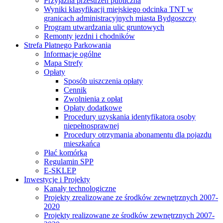
Przyjazna przestrzeń publiczna
Wyniki klasyfikacji miejskiego odcinka TNT w
granicach administracyjnych miasta Bydgoszczy
Program utwardzania ulic gruntowych
Remonty jezdni i chodników
Strefa Płatnego Parkowania
Informacje ogólne
Mapa Strefy
Opłaty
Sposób uiszczenia opłaty
Cennik
Zwolnienia z opłat
Opłaty dodatkowe
Procedury uzyskania identyfikatora osoby
niepełnosprawnej
Procedury otrzymania abonamentu dla pojazdu
mieszkańca
Płać komórką
Regulamin SPP
E-SKLEP
Inwestycje i Projekty
Kanały technologiczne
Projekty zrealizowane ze środków zewnętrznych 2007-
2020
Projekty realizowane ze środków zewnętrznych 2007-