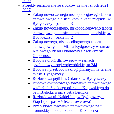
2020
Projekty realizowane ze środków zewnętrznych 2021-
2027
Zakup nowoczesnego niskopodłogowego taboru
tramwajowego dla sieci komunikacji miejskiej w
Bydgoszczy - pakiet nr 3
Zakup nowoczesnego, niskopodłogowego taboru
tramwajowego dla sieci komunikacji miejskiej w
Bydgoszczy - pakiet nr 2
Zakup nowego, niskopodłogowego taboru
tramwajowego dla Miasta Bydgoszczy w ramach
Krajowego Planu Odbudowy i Zwiększania
Odporności
Budowa drogi dla rowerów w ramach
przebudowy drogi wojewódzkiej nr 244
Budowa i przebudowa dróg gminnych na terenie
miasta Bydgoszczy
Rozbudowa pętli Las Gdański w Bydgoszczy
Budowa dwutorowego torowiska tramwajowego
wzdłuż ul. Solskiego od ronda Kujawskiego do
pętli Bielicka wraz z pętlą Bielicka
Rozbudowa ul. Nakielskiej w Bydgoszczy –
Etap I (bus pas + ścieżka rowerowa)
Przebudowa torowiska tramwajowego na ul.
Toruńskiej na odcinku od ul. Kazimierza