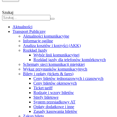
Szukaj
Aktualności
Transport Publiczny
Aktualności komunikacyjne
Informacje ogólne
Analiza kosztów i korzyści (AKK)
Rozkład Jazdy
Wybór linii komunikacyjnej
Rozkład jazdy dla telefonów komórkowych
Schematy sieci komunikacji miejskiej
Wykaz przystanków komunikacyjnych
Bilety i opłaty (tickets & fares)
Ceny biletów jednorazowych i czasowych
Ceny biletów okresowych
Ticket tariff
Rodzaje i wzory biletów
Strefy biletowe
System przesiadkowy AT
Opłaty dodatkowe i inne
Zasady kasowania biletów
Zakup biletu