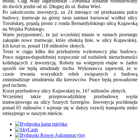
mostu. Ciąg Wały Jagiellońskie –Toruńska zostanie rozbudowany
do dwóch jezdni od ul. Długiej do ul. Babia Wieś.
Po zakończeniu inwestycji, za 24 miesiące od przekazania palcu
budowy, tramwaje na górny taras zamiast kursować wzdłuż ulicy
Toruńskiej, pojadą prosto z ronda Bernardyńskiego ulicą Kujawską
na Wojska Polskiego.
Warto przypomnieć, że już wcześniej miasto w ramach przetargu
zakupiło nowe tramwaje, które obsłużą linie, w ulicy Kujawskiej.
Ich koszt to, ponad 118 milionów złotych.
Teraz w ciągu kilku dni przekażemy wykonawcy plac budowy.
Prace najprawdopodobniej rozpocznie od rozbiórek nieruchomości
kolidujących z inwestycją. Roboty na wstępnym etapie w żaden
sposób nie będą utrudniały ruchu. Wykonawca zapewnił, że w
czasie trwania wszystkich robót związanych z budową
zminimalizuje utrudnienia dla kierowców. Prace będą prowadzone
pod ruchem.
Koszt przebudowy ulicy Kujawskiej to, 167 milionów złotych.
Wcześniej także przeprowadziliśmy przebudowę węzła
tramwajowego na ulicy Szarych Szeregów. Inwestycja pochłonęła
ponad 65 milionów i wpisuje się w dalszy rozwój transportu nisko
emisyjnego w naszym mieście.