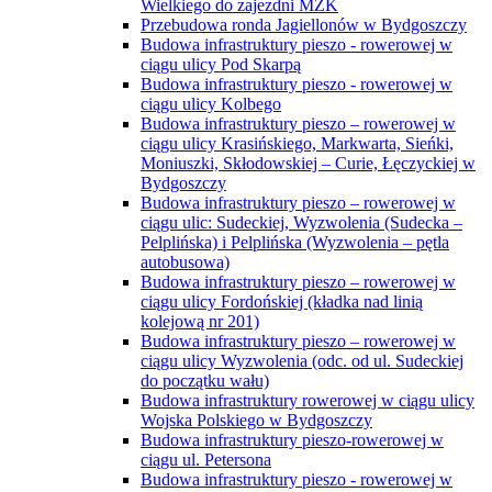
Wielkiego do zajezdni MZK
Przebudowa ronda Jagiellonów w Bydgoszczy
Budowa infrastruktury pieszo - rowerowej w
ciągu ulicy Pod Skarpą
Budowa infrastruktury pieszo - rowerowej w
ciągu ulicy Kolbego
Budowa infrastruktury pieszo – rowerowej w
ciągu ulicy Krasińskiego, Markwarta, Sieńki,
Moniuszki, Skłodowskiej – Curie, Łęczyckiej w
Bydgoszczy
Budowa infrastruktury pieszo – rowerowej w
ciągu ulic: Sudeckiej, Wyzwolenia (Sudecka –
Pelplińska) i Pelplińska (Wyzwolenia – pętla
autobusowa)
Budowa infrastruktury pieszo – rowerowej w
ciągu ulicy Fordońskiej (kładka nad linią
kolejową nr 201)
Budowa infrastruktury pieszo – rowerowej w
ciągu ulicy Wyzwolenia (odc. od ul. Sudeckiej
do początku wału)
Budowa infrastruktury rowerowej w ciągu ulicy
Wojska Polskiego w Bydgoszczy
Budowa infrastruktury pieszo-rowerowej w
ciągu ul. Petersona
Budowa infrastruktury pieszo - rowerowej w