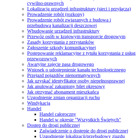
cywilno-prawnych
Lokalizacja urządzeń infrastruktury (sieci i przyłącza)
Prowadzenie robót (rozkopy)
Prowadzenie robót związanych z budowa i
przebudową kanalizacji deszczowej
Wbudowanie urządzeń infrastruktury
Przewóz osób w krajowym transporcie drogowym
Zasady korzystania z przystanków
Zgłoszenie szkody komunikacyjnej
Postępowanie reklamacyjne z tytułu korzystania z usług
przewozowych
Awaryjne zajęcie pasa drogowego
Wniosek o udostępnienie kanału technologicznego
Przejazd pojazdów nienormatywnych
Jak uzyskać identyfikator osoby niepełnosprawnej
Jak anulować zakupiony bilet okresowy
Jak otrzymać abonament mieszkańca
Uzgodnienie zmian organizacji ruchu
Windykacja
Handel
Handel całoroczny
Handel w okresie "Wszystkich Świętych"
Dostęp do drogi publicznej
Zaświadczenie o dostępie do drogi publicznej
Uzgodnienie lokalizacji/przebudowy zjazdu