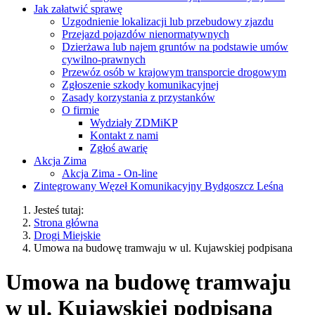
Jak załatwić sprawę
Uzgodnienie lokalizacji lub przebudowy zjazdu
Przejazd pojazdów nienormatywnych
Dzierżawa lub najem gruntów na podstawie umów
cywilno-prawnych
Przewóz osób w krajowym transporcie drogowym
Zgłoszenie szkody komunikacyjnej
Zasady korzystania z przystanków
O firmie
Wydziały ZDMiKP
Kontakt z nami
Zgłoś awarię
Akcja Zima
Akcja Zima - On-line
Zintegrowany Węzeł Komunikacyjny Bydgoszcz Leśna
Jesteś tutaj:
Strona główna
Drogi Miejskie
Umowa na budowę tramwaju w ul. Kujawskiej podpisana
Umowa na budowę tramwaju
w ul. Kujawskiej podpisana