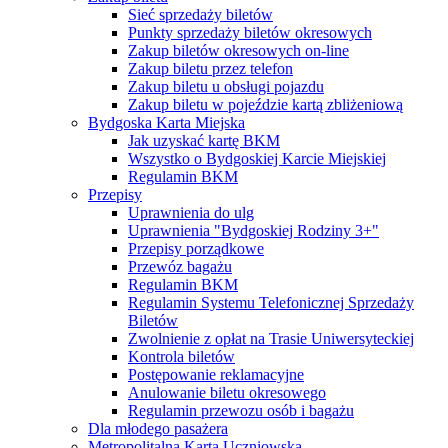
Sieć sprzedaży biletów
Punkty sprzedaży biletów okresowych
Zakup biletów okresowych on-line
Zakup biletu przez telefon
Zakup biletu u obsługi pojazdu
Zakup biletu w pojeździe kartą zbliżeniową
Bydgoska Karta Miejska
Jak uzyskać kartę BKM
Wszystko o Bydgoskiej Karcie Miejskiej
Regulamin BKM
Przepisy
Uprawnienia do ulg
Uprawnienia "Bydgoskiej Rodziny 3+"
Przepisy porządkowe
Przewóz bagażu
Regulamin BKM
Regulamin Systemu Telefonicznej Sprzedaży
Biletów
Zwolnienie z opłat na Trasie Uniwersyteckiej
Kontrola biletów
Postępowanie reklamacyjne
Anulowanie biletu okresowego
Regulamin przewozu osób i bagażu
Dla młodego pasażera
Metropolitalna Karta Uczniowska