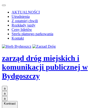
AKTUALNOŚCI
Utrudnienia
Z ostatniej chwili
Rozkłady jazdy
Ceny biletów
Strefa płatnego parkowania
Kontakt
zarząd dróg miejskich i
komunikacji publicznej
w
Bydgoszczy
a
a
a
Kontrast