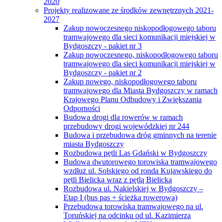
2020
Projekty realizowane ze środków zewnętrznych 2021-
2027
Zakup nowoczesnego niskopodłogowego taboru
tramwajowego dla sieci komunikacji miejskiej w
Bydgoszczy - pakiet nr 3
Zakup nowoczesnego, niskopodłogowego taboru
tramwajowego dla sieci komunikacji miejskiej w
Bydgoszczy - pakiet nr 2
Zakup nowego, niskopodłogowego taboru
tramwajowego dla Miasta Bydgoszczy w ramach
Krajowego Planu Odbudowy i Zwiększania
Odporności
Budowa drogi dla rowerów w ramach
przebudowy drogi wojewódzkiej nr 244
Budowa i przebudowa dróg gminnych na terenie
miasta Bydgoszczy
Rozbudowa pętli Las Gdański w Bydgoszczy
Budowa dwutorowego torowiska tramwajowego
wzdłuż ul. Solskiego od ronda Kujawskiego do
pętli Bielicka wraz z pętlą Bielicka
Rozbudowa ul. Nakielskiej w Bydgoszczy –
Etap I (bus pas + ścieżka rowerowa)
Przebudowa torowiska tramwajowego na ul.
Toruńskiej na odcinku od ul. Kazimierza