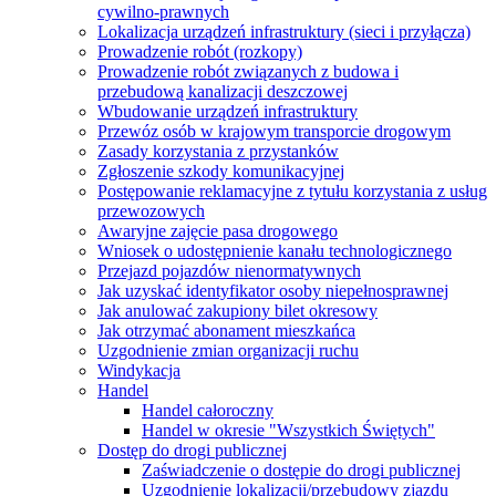
cywilno-prawnych
Lokalizacja urządzeń infrastruktury (sieci i przyłącza)
Prowadzenie robót (rozkopy)
Prowadzenie robót związanych z budowa i
przebudową kanalizacji deszczowej
Wbudowanie urządzeń infrastruktury
Przewóz osób w krajowym transporcie drogowym
Zasady korzystania z przystanków
Zgłoszenie szkody komunikacyjnej
Postępowanie reklamacyjne z tytułu korzystania z usług
przewozowych
Awaryjne zajęcie pasa drogowego
Wniosek o udostępnienie kanału technologicznego
Przejazd pojazdów nienormatywnych
Jak uzyskać identyfikator osoby niepełnosprawnej
Jak anulować zakupiony bilet okresowy
Jak otrzymać abonament mieszkańca
Uzgodnienie zmian organizacji ruchu
Windykacja
Handel
Handel całoroczny
Handel w okresie "Wszystkich Świętych"
Dostęp do drogi publicznej
Zaświadczenie o dostępie do drogi publicznej
Uzgodnienie lokalizacji/przebudowy zjazdu