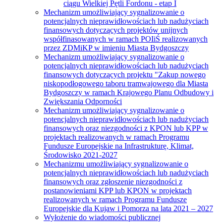
ciągu Wielkiej Pętli Fordonu - etap I
Mechanizm umożliwiający sygnalizowanie o
potencjalnych nieprawidłowościach lub nadużyciach
finansowych dotyczących projektów unijnych
współfinasowanych w ramach POIiŚ realizowanych
przez ZDMiKP w imieniu Miasta Bydgoszczy
Mechanizm umożliwiający sygnalizowanie o
potencjalnych nieprawidłowościach lub nadużyciach
finansowych dotyczących projektu "Zakup nowego
niskopodłogowego taboru tramwajowego dla Miasta
Bydgoszczy w ramach Krajowego Planu Odbudowy i
Zwiększania Odporności
Mechanizm umożliwiający sygnalizowanie o
potencjalnych nieprawidłowościach lub nadużyciach
finansowych oraz niezgodności z KPON lub KPP w
projektach realizowanych w ramach Programu
Fundusze Europejskie na Infrastrukturę, Klimat,
Środowisko 2021-2027
Mechanizmu umożliwiający sygnalizowanie o
potencjalnych nieprawidłowościach lub nadużyciach
finansowych oraz zgłoszenie niezgodności z
postanowieniami KPP lub KPON w projektach
realizowanych w ramach Programu Fundusze
Europejskie dla Kujaw i Pomorza na lata 2021 – 2027
Wyłożenie do wiadomości publicznej