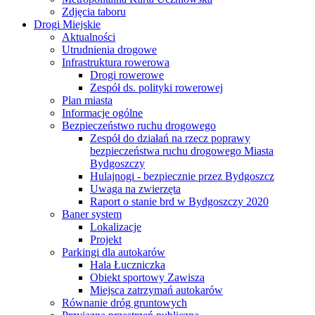
Zdjęcia taboru
Drogi Miejskie
Aktualności
Utrudnienia drogowe
Infrastruktura rowerowa
Drogi rowerowe
Zespół ds. polityki rowerowej
Plan miasta
Informacje ogólne
Bezpieczeństwo ruchu drogowego
Zespół do działań na rzecz poprawy
bezpieczeństwa ruchu drogowego Miasta
Bydgoszczy
Hulajnogi - bezpiecznie przez Bydgoszcz
Uwaga na zwierzęta
Raport o stanie brd w Bydgoszczy 2020
Baner system
Lokalizacje
Projekt
Parkingi dla autokarów
Hala Łuczniczka
Obiekt sportowy Zawisza
Miejsca zatrzymań autokarów
Równanie dróg gruntowych