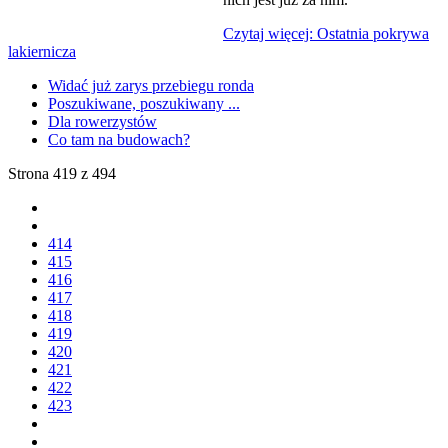
Czytaj więcej: Ostatnia pokrywa
lakiernicza
Widać już zarys przebiegu ronda
Poszukiwane, poszukiwany ...
Dla rowerzystów
Co tam na budowach?
Strona 419 z 494
414
415
416
417
418
419
420
421
422
423