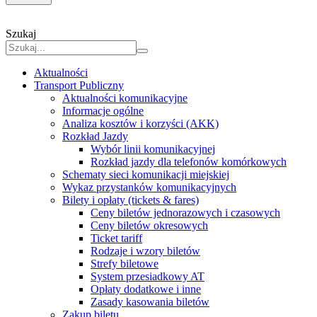
Szukaj
Aktualności
Transport Publiczny
Aktualności komunikacyjne
Informacje ogólne
Analiza kosztów i korzyści (AKK)
Rozkład Jazdy
Wybór linii komunikacyjnej
Rozkład jazdy dla telefonów komórkowych
Schematy sieci komunikacji miejskiej
Wykaz przystanków komunikacyjnych
Bilety i opłaty (tickets & fares)
Ceny biletów jednorazowych i czasowych
Ceny biletów okresowych
Ticket tariff
Rodzaje i wzory biletów
Strefy biletowe
System przesiadkowy AT
Opłaty dodatkowe i inne
Zasady kasowania biletów
Zakup biletu