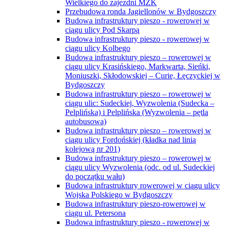
Wielkiego do zajezdni MZK
Przebudowa ronda Jagiellonów w Bydgoszczy
Budowa infrastruktury pieszo - rowerowej w
ciągu ulicy Pod Skarpą
Budowa infrastruktury pieszo - rowerowej w
ciągu ulicy Kolbego
Budowa infrastruktury pieszo – rowerowej w
ciągu ulicy Krasińskiego, Markwarta, Sieńki,
Moniuszki, Skłodowskiej – Curie, Łęczyckiej w
Bydgoszczy
Budowa infrastruktury pieszo – rowerowej w
ciągu ulic: Sudeckiej, Wyzwolenia (Sudecka –
Pelplińska) i Pelplińska (Wyzwolenia – pętla
autobusowa)
Budowa infrastruktury pieszo – rowerowej w
ciągu ulicy Fordońskiej (kładka nad linią
kolejową nr 201)
Budowa infrastruktury pieszo – rowerowej w
ciągu ulicy Wyzwolenia (odc. od ul. Sudeckiej
do początku wału)
Budowa infrastruktury rowerowej w ciągu ulicy
Wojska Polskiego w Bydgoszczy
Budowa infrastruktury pieszo-rowerowej w
ciągu ul. Petersona
Budowa infrastruktury pieszo - rowerowej w