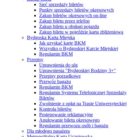
Sieć sprzedaży biletów
Punkty sprzedaży biletów okresowych
Zakup biletów okresowych on-line
Zakup biletu przez telefon
Zakup biletu u obsługi pojazdu
Zakup biletu w pojeździe kartą zbliżeniową
Bydgoska Karta Miejska
Jak uzyskać kartę BKM
Wszystko o Bydgoskiej Karcie Miejskiej
Regulamin BKM
Przepisy
Uprawnienia do ulg
Uprawnienia "Bydgoskiej Rodziny 3+"
Przepisy porządkowe
Przewóz bagażu
Regulamin BKM
Regulamin Systemu Telefonicznej Sprzedaży
Biletów
Zwolnienie z opłat na Trasie Uniwersyteckiej
Kontrola biletów
Postępowanie reklamacyjne
Anulowanie biletu okresowego
Regulamin przewozu osób i bagażu
Dla młodego pasażera
Metropolitalna Karta Uczniowska