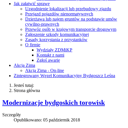
Jak załatwić sprawę
Uzgodnienie lokalizacji lub przebudowy zjazdu
Przejazd pojazdów nienormatywnych
Dzierżawa lub najem gruntów na podstawie umów
cywilno-prawnych
Przewóz osób w krajowym transporcie drogowym
Zgłoszenie szkody komunikacyjnej
Zasady korzystania z przystanków
O firmie
Wydziały ZDMiKP
Kontakt z nami
Zgłoś awarię
Akcja Zima
Akcja Zima - On-line
Zintegrowany Węzeł Komunikacyjny Bydgoszcz Leśna
Jesteś tutaj:
Strona główna
Modernizacje bydgoskich torowisk
Szczegóły
Opublikowano: 05 październik 2018