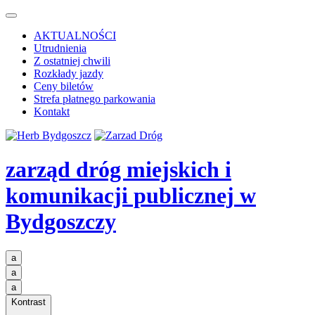
AKTUALNOŚCI
Utrudnienia
Z ostatniej chwili
Rozkłady jazdy
Ceny biletów
Strefa płatnego parkowania
Kontakt
zarząd dróg miejskich i
komunikacji publicznej
w
Bydgoszczy
a
a
a
Kontrast