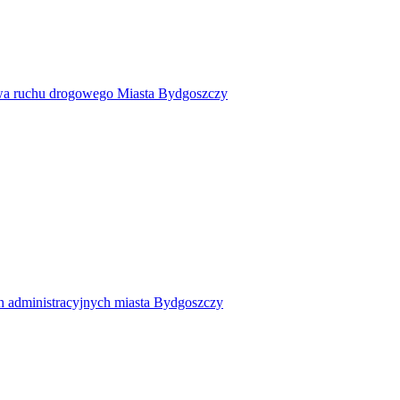
twa ruchu drogowego Miasta Bydgoszczy
h administracyjnych miasta Bydgoszczy