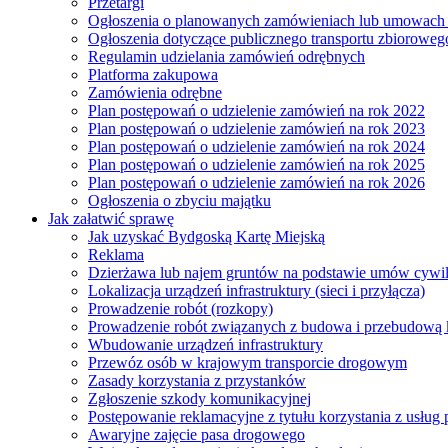
Przetargi
Ogłoszenia o planowanych zamówieniach lub umowac
Ogłoszenia dotyczące publicznego transportu zbioroweg
Regulamin udzielania zamówień odrębnych
Platforma zakupowa
Zamówienia odrębne
Plan postępowań o udzielenie zamówień na rok 2022
Plan postępowań o udzielenie zamówień na rok 2023
Plan postępowań o udzielenie zamówień na rok 2024
Plan postępowań o udzielenie zamówień na rok 2025
Plan postępowań o udzielenie zamówień na rok 2026
Ogłoszenia o zbyciu majątku
Jak załatwić sprawę
Jak uzyskać Bydgoską Kartę Miejską
Reklama
Dzierżawa lub najem gruntów na podstawie umów cywi
Lokalizacja urządzeń infrastruktury (sieci i przyłącza)
Prowadzenie robót (rozkopy)
Prowadzenie robót związanych z budowa i przebudową k
Wbudowanie urządzeń infrastruktury
Przewóz osób w krajowym transporcie drogowym
Zasady korzystania z przystanków
Zgłoszenie szkody komunikacyjnej
Postępowanie reklamacyjne z tytułu korzystania z usłu
Awaryjne zajęcie pasa drogowego