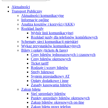
Aktualności
Transport Publiczny
Aktualności komunikacyjne
Informacje ogólne
Analiza kosztów i korzyści (AKK)
Rozkład Jazdy
Wybór linii komunikacyjnej
Rozkład jazdy dla telefonów komórkowych
Schematy sieci komunikacji miejskiej
Wykaz przystanków komunikacyjnych
Bilety i opłaty (tickets & fares)
Ceny biletów jednorazowych i czasowych
Ceny biletów okresowych
Ticket tariff
Rodzaje i wzory biletów
Strefy biletowe
System przesiadkowy AT
Opłaty dodatkowe i inne
Zasady kasowania biletów
Zakup biletu
Sieć sprzedaży biletów
Punkty sprzedaży biletów okresowych
Zakup biletów okresowych on-line
Zakup biletu przez telefon