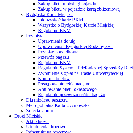
Zakup biletu u obsługi pojazdu
Zakup biletu w pojeździe kartą zbliżeniową
Bydgoska Karta Miejska
Jak uzyskać kartę BKM
Wszystko o Bydgoskiej Karcie Miejskiej
Regulamin BKM
Przepisy
Uprawnienia do ulg
Uprawnienia "Bydgoskiej Rodziny 3+"
Przepisy porządkowe
Przewóz bagażu
Regulamin BKM
Regulamin Systemu Telefonicznej Sprzedaży Bile
Zwolnienie z opłat na Trasie Uniwersyteckiej
Kontrola biletów
Postępowanie reklamacyjne
Anulowanie biletu okresowego
Regulamin przewozu osób i bagażu
Dla młodego pasażera
Metropolitalna Karta Uczniowska
Zdjęcia taboru
Drogi Miejskie
Aktualności
Utrudnienia drogowe
Infrastruktura rowerowa