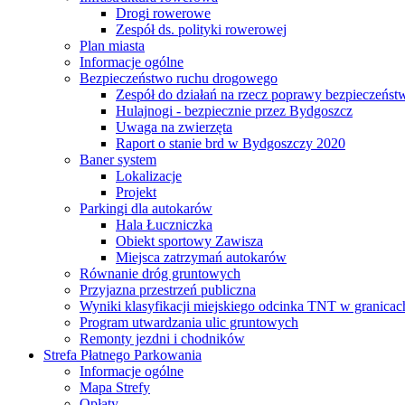
Drogi rowerowe
Zespół ds. polityki rowerowej
Plan miasta
Informacje ogólne
Bezpieczeństwo ruchu drogowego
Zespół do działań na rzecz poprawy bezpieczeńs
Hulajnogi - bezpiecznie przez Bydgoszcz
Uwaga na zwierzęta
Raport o stanie brd w Bydgoszczy 2020
Baner system
Lokalizacje
Projekt
Parkingi dla autokarów
Hala Łuczniczka
Obiekt sportowy Zawisza
Miejsca zatrzymań autokarów
Równanie dróg gruntowych
Przyjazna przestrzeń publiczna
Wyniki klasyfikacji miejskiego odcinka TNT w granicac
Program utwardzania ulic gruntowych
Remonty jezdni i chodników
Strefa Płatnego Parkowania
Informacje ogólne
Mapa Strefy
Opłaty