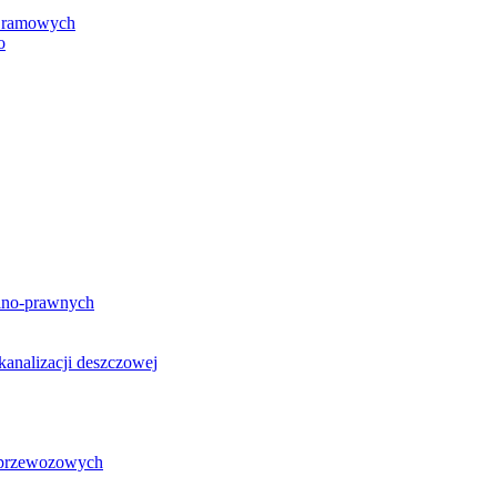
h ramowych
o
lno-prawnych
analizacji deszczowej
g przewozowych