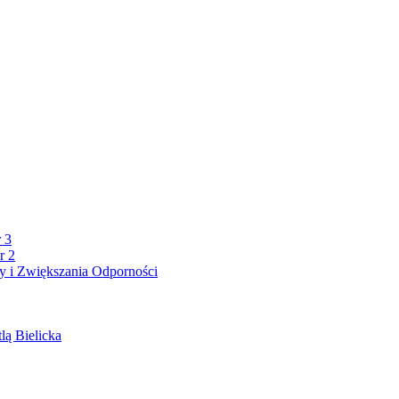
 3
r 2
 i Zwiększania Odporności
lą Bielicka