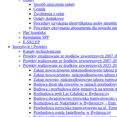
Sposób uiszczenia opłaty
Cennik
Zwolnienia z opłat
Opłaty dodatkowe
Procedury uzyskania identyfikatora osoby niepełn
Procedury otrzymania abonamentu dla pojazdu mi
Płać komórką
Regulamin SPP
E-SKLEP
Inwestycje i Projekty
Kanały technologiczne
Projekty zrealizowane ze środków zewnętrznych 2007-
Projekty realizowane ze środków zewnętrznych 2007-2
Projekty realizowane ze środków zewnętrznych 2021-2
Zakup nowoczesnego niskopodłogowego taboru tra
Zakup nowoczesnego, niskopodłogowego taboru tr
Zakup nowego, niskopodłogowego taboru tramwa
Budowa drogi dla rowerów w ramach przebudowy
Budowa i przebudowa dróg gminnych na terenie 
Rozbudowa pętli Las Gdański w Bydgoszczy
Budowa dwutorowego torowiska tramwajowego wzdłu
Rozbudowa ul. Nakielskiej w Bydgoszczy – Etap I
Przebudowa torowiska tramwajowego na ul. Toruń
Przebudowa ronda Jagiellonów w Bydgoszczy