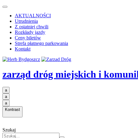
AKTUALNOŚCI
Utrudnienia
Z ostatniej chwili
Rozkłady jazdy
Ceny biletów
Strefa płatnego parkowania
Kontakt
zarząd dróg miejskich i komuni
a
a
a
Kontrast
Szukaj