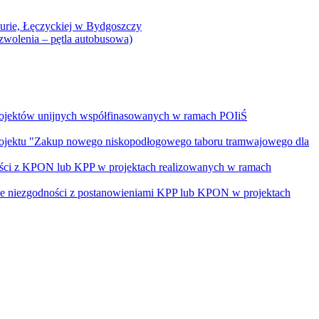
Curie, Łęczyckiej w Bydgoszczy
yzwolenia – pętla autobusowa)
rojektów unijnych współfinasowanych w ramach POIiŚ
projektu "Zakup nowego niskopodłogowego taboru tramwajowego dla
ości z KPON lub KPP w projektach realizowanych w ramach
nie niezgodności z postanowieniami KPP lub KPON w projektach