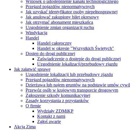
Wniosek o udostępnienie kanału technologicznego
Przejazd pojazdów nienormatywnych
Jak uzyskać identyfikator osoby niepełnosprawnej
Jak anulować zakupiony bilet okresowy
Jak otrzymać abonament mieszkańca
Uzgodnienie zmian organizacji ruchu
Windykacja
Handel
Handel całoroczny
Handel w okresie "Wszystkich Świętych"
Dostęp do drogi publicznej
Zaświadczenie o dostępie do drogi publicznej
Uzgodnienie lokalizacji/przebudowy zjazdu
Jak załatwić sprawę
Uzgodnienie lokalizacji lub przebudowy zjazdu
Przejazd pojazdów nienormatywnych
Dzierżawa lub najem gruntów na podstawie umów cywi
Przewóz osób w krajowym transporcie drogowym
Zgłoszenie szkody komunikacyjnej
Zasady korzystania z przystanków
O firmie
Wydziały ZDMiKP
Kontakt z nami
Zgłoś awarię
Akcja Zima