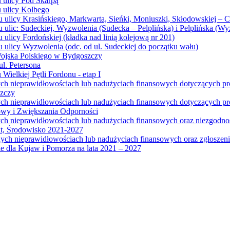
u ulicy Pod Skarpą
u ulicy Kolbego
u ulicy Krasińskiego, Markwarta, Sieńki, Moniuszki, Skłodowskiej – 
 ulic: Sudeckiej, Wyzwolenia (Sudecka – Pelplińska) i Pelplińska (W
 ulicy Fordońskiej (kładka nad linią kolejową nr 201)
 ulicy Wyzwolenia (odc. od ul. Sudeckiej do początku wału)
Wojska Polskiego w Bydgoszczy
l. Petersona
Wielkiej Pętli Fordonu - etap I
ych nieprawidłowościach lub nadużyciach finansowych dotyczących p
szczy
ych nieprawidłowościach lub nadużyciach finansowych dotyczących 
wy i Zwiększania Odporności
ych nieprawidłowościach lub nadużyciach finansowych oraz niezgodn
at, Środowisko 2021-2027
ych nieprawidłowościach lub nadużyciach finansowych oraz zgłosze
 dla Kujaw i Pomorza na lata 2021 – 2027