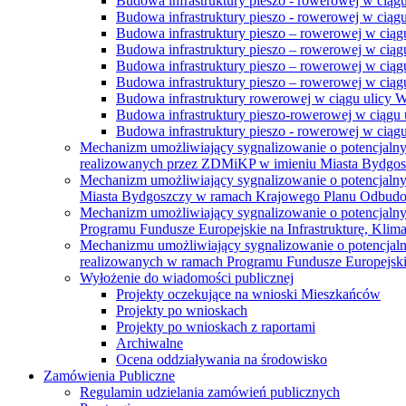
Budowa infrastruktury pieszo - rowerowej w ciąg
Budowa infrastruktury pieszo - rowerowej w ciąg
Budowa infrastruktury pieszo – rowerowej w ciąg
Budowa infrastruktury pieszo – rowerowej w ciągu
Budowa infrastruktury pieszo – rowerowej w ciągu
Budowa infrastruktury pieszo – rowerowej w ciągu
Budowa infrastruktury rowerowej w ciągu ulicy 
Budowa infrastruktury pieszo-rowerowej w ciągu u
Budowa infrastruktury pieszo - rowerowej w ciągu 
Mechanizm umożliwiający sygnalizowanie o potencjaln
realizowanych przez ZDMiKP w imieniu Miasta Bydgo
Mechanizm umożliwiający sygnalizowanie o potencjaln
Miasta Bydgoszczy w ramach Krajowego Planu Odbudo
Mechanizm umożliwiający sygnalizowanie o potencjaln
Programu Fundusze Europejskie na Infrastrukturę, Klim
Mechanizmu umożliwiający sygnalizowanie o potencjaln
realizowanych w ramach Programu Fundusze Europejskie
Wyłożenie do wiadomości publicznej
Projekty oczekujące na wnioski Mieszkańców
Projekty po wnioskach
Projekty po wnioskach z raportami
Archiwalne
Ocena oddziaływania na środowisko
Zamówienia Publiczne
Regulamin udzielania zamówień publicznych