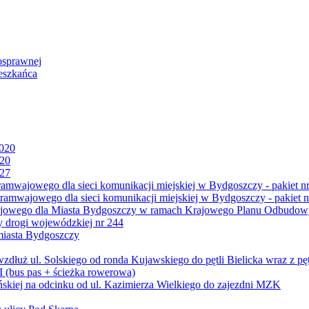
osprawnej
eszkańca
2020
020
027
mwajowego dla sieci komunikacji miejskiej w Bydgoszczy - pakiet nr
amwajowego dla sieci komunikacji miejskiej w Bydgoszczy - pakiet n
jowego dla Miasta Bydgoszczy w ramach Krajowego Planu Odbudowy
 drogi wojewódzkiej nr 244
miasta Bydgoszczy
ż ul. Solskiego od ronda Kujawskiego do pętli Bielicka wraz z pęt
 (bus pas + ścieżka rowerowa)
skiej na odcinku od ul. Kazimierza Wielkiego do zajezdni MZK