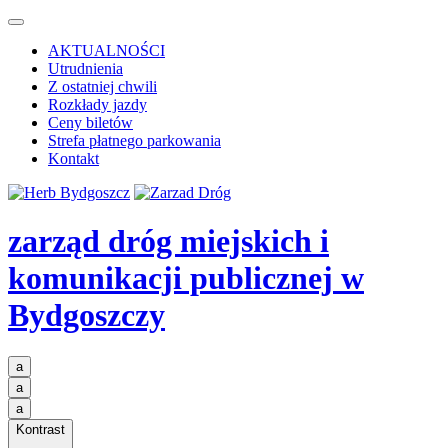
AKTUALNOŚCI
Utrudnienia
Z ostatniej chwili
Rozkłady jazdy
Ceny biletów
Strefa płatnego parkowania
Kontakt
zarząd dróg miejskich i
komunikacji publicznej
w
Bydgoszczy
a
a
a
Kontrast