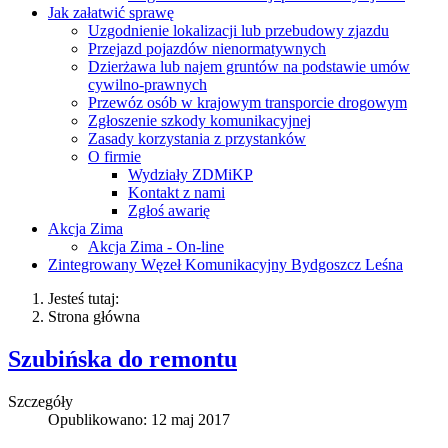
Jak załatwić sprawę
Uzgodnienie lokalizacji lub przebudowy zjazdu
Przejazd pojazdów nienormatywnych
Dzierżawa lub najem gruntów na podstawie umów
cywilno-prawnych
Przewóz osób w krajowym transporcie drogowym
Zgłoszenie szkody komunikacyjnej
Zasady korzystania z przystanków
O firmie
Wydziały ZDMiKP
Kontakt z nami
Zgłoś awarię
Akcja Zima
Akcja Zima - On-line
Zintegrowany Węzeł Komunikacyjny Bydgoszcz Leśna
Jesteś tutaj:
Strona główna
Szubińska do remontu
Szczegóły
Opublikowano: 12 maj 2017