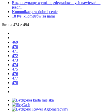
Rozpoczynamy wymianę zdegradowanych nawierzchni
jezdni
Komunikacja w dobrej cenie
18 tys. kilometrów za nami
Strona 474 z 494
469
470
471
472
473
474
475
476
477
478