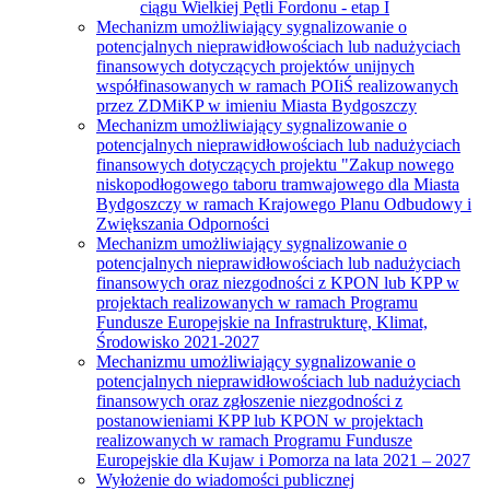
ciągu Wielkiej Pętli Fordonu - etap I
Mechanizm umożliwiający sygnalizowanie o
potencjalnych nieprawidłowościach lub nadużyciach
finansowych dotyczących projektów unijnych
współfinasowanych w ramach POIiŚ realizowanych
przez ZDMiKP w imieniu Miasta Bydgoszczy
Mechanizm umożliwiający sygnalizowanie o
potencjalnych nieprawidłowościach lub nadużyciach
finansowych dotyczących projektu "Zakup nowego
niskopodłogowego taboru tramwajowego dla Miasta
Bydgoszczy w ramach Krajowego Planu Odbudowy i
Zwiększania Odporności
Mechanizm umożliwiający sygnalizowanie o
potencjalnych nieprawidłowościach lub nadużyciach
finansowych oraz niezgodności z KPON lub KPP w
projektach realizowanych w ramach Programu
Fundusze Europejskie na Infrastrukturę, Klimat,
Środowisko 2021-2027
Mechanizmu umożliwiający sygnalizowanie o
potencjalnych nieprawidłowościach lub nadużyciach
finansowych oraz zgłoszenie niezgodności z
postanowieniami KPP lub KPON w projektach
realizowanych w ramach Programu Fundusze
Europejskie dla Kujaw i Pomorza na lata 2021 – 2027
Wyłożenie do wiadomości publicznej