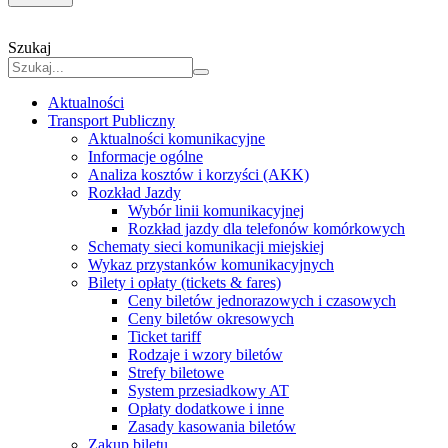
Szukaj
Aktualności
Transport Publiczny
Aktualności komunikacyjne
Informacje ogólne
Analiza kosztów i korzyści (AKK)
Rozkład Jazdy
Wybór linii komunikacyjnej
Rozkład jazdy dla telefonów komórkowych
Schematy sieci komunikacji miejskiej
Wykaz przystanków komunikacyjnych
Bilety i opłaty (tickets & fares)
Ceny biletów jednorazowych i czasowych
Ceny biletów okresowych
Ticket tariff
Rodzaje i wzory biletów
Strefy biletowe
System przesiadkowy AT
Opłaty dodatkowe i inne
Zasady kasowania biletów
Zakup biletu