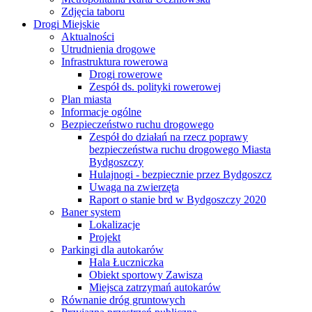
Zdjęcia taboru
Drogi Miejskie
Aktualności
Utrudnienia drogowe
Infrastruktura rowerowa
Drogi rowerowe
Zespół ds. polityki rowerowej
Plan miasta
Informacje ogólne
Bezpieczeństwo ruchu drogowego
Zespół do działań na rzecz poprawy
bezpieczeństwa ruchu drogowego Miasta
Bydgoszczy
Hulajnogi - bezpiecznie przez Bydgoszcz
Uwaga na zwierzęta
Raport o stanie brd w Bydgoszczy 2020
Baner system
Lokalizacje
Projekt
Parkingi dla autokarów
Hala Łuczniczka
Obiekt sportowy Zawisza
Miejsca zatrzymań autokarów
Równanie dróg gruntowych