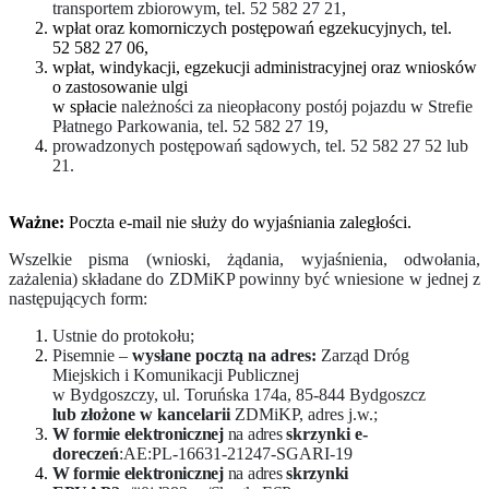
transportem zbiorowym, tel. 52 582 27 21,
wpłat oraz komorniczych postępowań egzekucyjnych, tel.
52 582 27 06,
wpłat, windykacji, egzekucji administracyjnej oraz wniosków
o zastosowanie ulgi
w spłacie
należności za nieopłacony postój pojazdu w Strefie
Płatnego Parkowania, tel. 52 582 27 19,
prowadzonych postępowań sądowych, tel. 52 582 27 52 lub
21.
Ważne:
Poczta e-mail nie służy do wyjaśniania zaległości.
Wszelkie pisma (wnioski, żądania, wyjaśnienia, odwołania,
zażalenia) składane do ZDMiKP powinny być wniesione w jednej z
następujących form:
Ustnie do protokołu;
Pisemnie –
wysłane pocztą na adres:
Zarząd Dróg
Miejskich i Komunikacji Publicznej
w Bydgoszczy, ul. Toruńska 174a, 85-844 Bydgoszcz
lub złożone w kancelarii
ZDMiKP, adres j.w.;
W formie elektronicznej
na adres
skrzynki e-
doreczeń
:AE:PL-16631-21247-SGARI-19
W formie elektronicznej
na adres
skrzynki