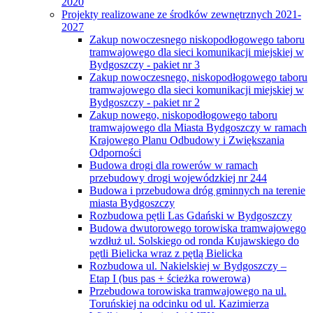
2020
Projekty realizowane ze środków zewnętrznych 2021-
2027
Zakup nowoczesnego niskopodłogowego taboru
tramwajowego dla sieci komunikacji miejskiej w
Bydgoszczy - pakiet nr 3
Zakup nowoczesnego, niskopodłogowego taboru
tramwajowego dla sieci komunikacji miejskiej w
Bydgoszczy - pakiet nr 2
Zakup nowego, niskopodłogowego taboru
tramwajowego dla Miasta Bydgoszczy w ramach
Krajowego Planu Odbudowy i Zwiększania
Odporności
Budowa drogi dla rowerów w ramach
przebudowy drogi wojewódzkiej nr 244
Budowa i przebudowa dróg gminnych na terenie
miasta Bydgoszczy
Rozbudowa pętli Las Gdański w Bydgoszczy
Budowa dwutorowego torowiska tramwajowego
wzdłuż ul. Solskiego od ronda Kujawskiego do
pętli Bielicka wraz z pętlą Bielicka
Rozbudowa ul. Nakielskiej w Bydgoszczy –
Etap I (bus pas + ścieżka rowerowa)
Przebudowa torowiska tramwajowego na ul.
Toruńskiej na odcinku od ul. Kazimierza