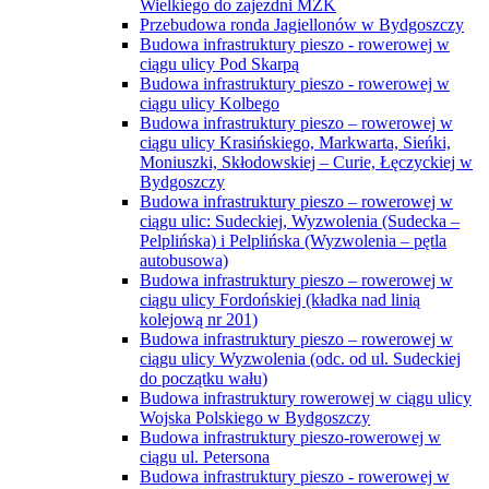
Wielkiego do zajezdni MZK
Przebudowa ronda Jagiellonów w Bydgoszczy
Budowa infrastruktury pieszo - rowerowej w
ciągu ulicy Pod Skarpą
Budowa infrastruktury pieszo - rowerowej w
ciągu ulicy Kolbego
Budowa infrastruktury pieszo – rowerowej w
ciągu ulicy Krasińskiego, Markwarta, Sieńki,
Moniuszki, Skłodowskiej – Curie, Łęczyckiej w
Bydgoszczy
Budowa infrastruktury pieszo – rowerowej w
ciągu ulic: Sudeckiej, Wyzwolenia (Sudecka –
Pelplińska) i Pelplińska (Wyzwolenia – pętla
autobusowa)
Budowa infrastruktury pieszo – rowerowej w
ciągu ulicy Fordońskiej (kładka nad linią
kolejową nr 201)
Budowa infrastruktury pieszo – rowerowej w
ciągu ulicy Wyzwolenia (odc. od ul. Sudeckiej
do początku wału)
Budowa infrastruktury rowerowej w ciągu ulicy
Wojska Polskiego w Bydgoszczy
Budowa infrastruktury pieszo-rowerowej w
ciągu ul. Petersona
Budowa infrastruktury pieszo - rowerowej w