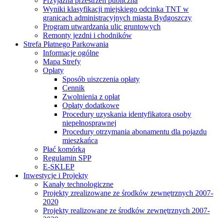
Przyjazna przestrzeń publiczna
Wyniki klasyfikacji miejskiego odcinka TNT w
granicach administracyjnych miasta Bydgoszczy
Program utwardzania ulic gruntowych
Remonty jezdni i chodników
Strefa Płatnego Parkowania
Informacje ogólne
Mapa Strefy
Opłaty
Sposób uiszczenia opłaty
Cennik
Zwolnienia z opłat
Opłaty dodatkowe
Procedury uzyskania identyfikatora osoby
niepełnosprawnej
Procedury otrzymania abonamentu dla pojazdu
mieszkańca
Płać komórką
Regulamin SPP
E-SKLEP
Inwestycje i Projekty
Kanały technologiczne
Projekty zrealizowane ze środków zewnętrznych 2007-
2020
Projekty realizowane ze środków zewnętrznych 2007-