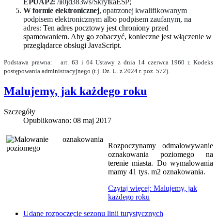
EPUAP2:
/ii0jd383ws/SkrytkaESP;
W formie elektronicznej
, opatrzonej
kwalifikowanym
podpisem elektronicznym albo podpisem zaufanym, na
adres:
Ten adres pocztowy jest chroniony przed
spamowaniem. Aby go zobaczyć, konieczne jest włączenie w
przeglądarce obsługi JavaScript.
Podstawa prawna: art. 63 i 64 Ustawy z dnia 14 czerwca 1960 r. Kodeks
postępowania administracyjnego (t.j. Dz. U. z 2024 r. poz. 572).
Malujemy, jak każdego roku
Szczegóły
Opublikowano: 08 maj 2017
Rozpoczynamy odmalowywanie
oznakowania poziomego na
terenie miasta. Do wymalowania
mamy 41 tys. m2 oznakowania.
Czytaj więcej: Malujemy, jak
każdego roku
Udane rozpoczęcie sezonu linii turystycznych