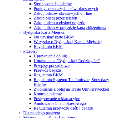
Sieć sprzedaży biletów
Punkty sprzedaży biletów okresowych
Zakup biletów okresowych on-line
Zakup biletu przez telefon
Zakup biletu u obsługi pojazdu
Zakup biletu w pojeździe kartą zbliżeniową
Bydgoska Karta Miejska
Jak uzyskać kartę BKM
Wszystko o Bydgoskiej Karcie Miejskiej
Regulamin BKM
Przepisy
Uprawnienia do ulg
Uprawnienia "Bydgoskiej Rodziny 3+"
Przepisy porządkowe
Przewóz bagażu
Regulamin BKM
Regulamin Systemu Telefonicznej Sprzedaży
Biletów
Zwolnienie z opłat na Trasie Uniwersyteckiej
Kontrola biletów
Postępowanie reklamacyjne
Anulowanie biletu okresowego
Regulamin przewozu osób i bagażu
Dla młodego pasażera
Metropolitalna Karta Uczniowska