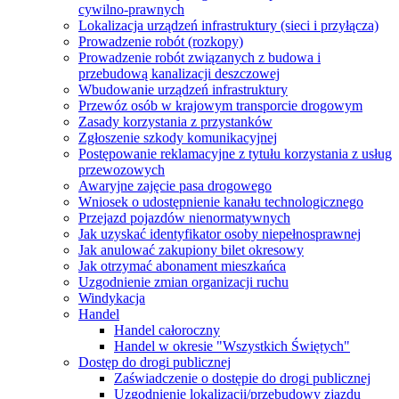
cywilno-prawnych
Lokalizacja urządzeń infrastruktury (sieci i przyłącza)
Prowadzenie robót (rozkopy)
Prowadzenie robót związanych z budowa i
przebudową kanalizacji deszczowej
Wbudowanie urządzeń infrastruktury
Przewóz osób w krajowym transporcie drogowym
Zasady korzystania z przystanków
Zgłoszenie szkody komunikacyjnej
Postępowanie reklamacyjne z tytułu korzystania z usług
przewozowych
Awaryjne zajęcie pasa drogowego
Wniosek o udostępnienie kanału technologicznego
Przejazd pojazdów nienormatywnych
Jak uzyskać identyfikator osoby niepełnosprawnej
Jak anulować zakupiony bilet okresowy
Jak otrzymać abonament mieszkańca
Uzgodnienie zmian organizacji ruchu
Windykacja
Handel
Handel całoroczny
Handel w okresie "Wszystkich Świętych"
Dostęp do drogi publicznej
Zaświadczenie o dostępie do drogi publicznej
Uzgodnienie lokalizacji/przebudowy zjazdu