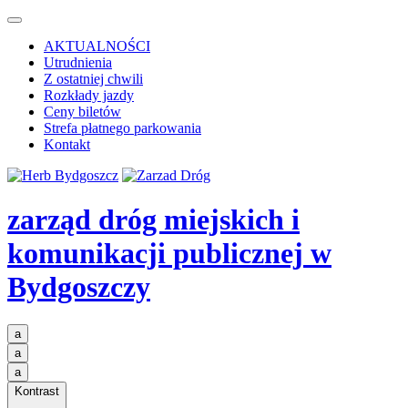
AKTUALNOŚCI
Utrudnienia
Z ostatniej chwili
Rozkłady jazdy
Ceny biletów
Strefa płatnego parkowania
Kontakt
zarząd dróg miejskich i
komunikacji publicznej
w
Bydgoszczy
a
a
a
Kontrast