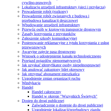
cywilno-prawnych
Lokalizacja urządzeń infrastruktury (sieci i przyłącza)
Prowadzenie robót (rozkopy)
Prowadzenie robót związanych z budowa i
przebudową kanalizacji deszczowej
Wbudowanie urządzeń infrastruktury
Przewóz osób w krajowym transporcie drogowym
Zasady korzystania z przystanków
Zgłoszenie szkody komunikacyjnej
Postępowanie reklamacyjne z tytułu korzystania z usług
przewozowych
Awaryjne zajęcie pasa drogowego
Wniosek o udostępnienie kanału technologicznego
Przejazd pojazdów nienormatywnych
Jak uzyskać identyfikator osoby niepełnosprawnej
Jak anulować zakupiony bilet okresowy
Jak otrzymać abonament mieszkańca
Uzgodnienie zmian organizacji ruchu
Windykacja
Handel
Handel całoroczny
Handel w okresie "Wszystkich Świętych"
Dostęp do drogi publicznej
Zaświadczenie o dostępie do drogi publicznej
Uzgodnienie lokalizacji/przebudowy zjazdu