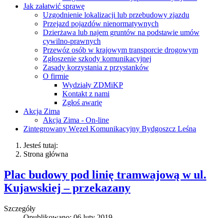
Jak załatwić sprawę
Uzgodnienie lokalizacji lub przebudowy zjazdu
Przejazd pojazdów nienormatywnych
Dzierżawa lub najem gruntów na podstawie umów
cywilno-prawnych
Przewóz osób w krajowym transporcie drogowym
Zgłoszenie szkody komunikacyjnej
Zasady korzystania z przystanków
O firmie
Wydziały ZDMiKP
Kontakt z nami
Zgłoś awarię
Akcja Zima
Akcja Zima - On-line
Zintegrowany Węzeł Komunikacyjny Bydgoszcz Leśna
Jesteś tutaj:
Strona główna
Plac budowy pod linię tramwajową w ul.
Kujawskiej – przekazany
Szczegóły
Opublikowano: 06 luty 2019