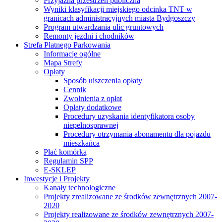
Przyjazna przestrzeń publiczna
Wyniki klasyfikacji miejskiego odcinka TNT w
granicach administracyjnych miasta Bydgoszczy
Program utwardzania ulic gruntowych
Remonty jezdni i chodników
Strefa Płatnego Parkowania
Informacje ogólne
Mapa Strefy
Opłaty
Sposób uiszczenia opłaty
Cennik
Zwolnienia z opłat
Opłaty dodatkowe
Procedury uzyskania identyfikatora osoby
niepełnosprawnej
Procedury otrzymania abonamentu dla pojazdu
mieszkańca
Płać komórką
Regulamin SPP
E-SKLEP
Inwestycje i Projekty
Kanały technologiczne
Projekty zrealizowane ze środków zewnętrznych 2007-
2020
Projekty realizowane ze środków zewnętrznych 2007-