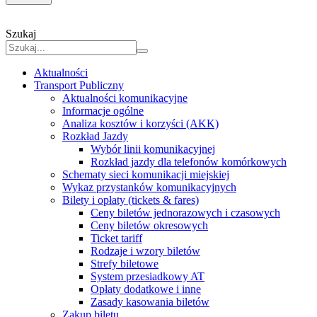
Szukaj
Aktualności
Transport Publiczny
Aktualności komunikacyjne
Informacje ogólne
Analiza kosztów i korzyści (AKK)
Rozkład Jazdy
Wybór linii komunikacyjnej
Rozkład jazdy dla telefonów komórkowych
Schematy sieci komunikacji miejskiej
Wykaz przystanków komunikacyjnych
Bilety i opłaty (tickets & fares)
Ceny biletów jednorazowych i czasowych
Ceny biletów okresowych
Ticket tariff
Rodzaje i wzory biletów
Strefy biletowe
System przesiadkowy AT
Opłaty dodatkowe i inne
Zasady kasowania biletów
Zakup biletu