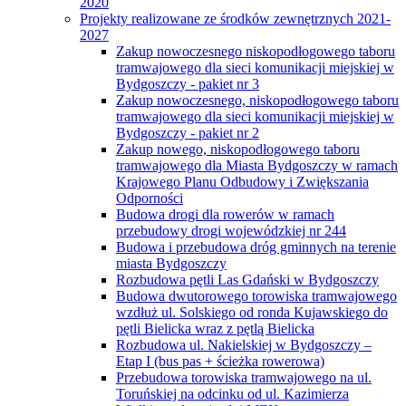
2020
Projekty realizowane ze środków zewnętrznych 2021-
2027
Zakup nowoczesnego niskopodłogowego taboru
tramwajowego dla sieci komunikacji miejskiej w
Bydgoszczy - pakiet nr 3
Zakup nowoczesnego, niskopodłogowego taboru
tramwajowego dla sieci komunikacji miejskiej w
Bydgoszczy - pakiet nr 2
Zakup nowego, niskopodłogowego taboru
tramwajowego dla Miasta Bydgoszczy w ramach
Krajowego Planu Odbudowy i Zwiększania
Odporności
Budowa drogi dla rowerów w ramach
przebudowy drogi wojewódzkiej nr 244
Budowa i przebudowa dróg gminnych na terenie
miasta Bydgoszczy
Rozbudowa pętli Las Gdański w Bydgoszczy
Budowa dwutorowego torowiska tramwajowego
wzdłuż ul. Solskiego od ronda Kujawskiego do
pętli Bielicka wraz z pętlą Bielicka
Rozbudowa ul. Nakielskiej w Bydgoszczy –
Etap I (bus pas + ścieżka rowerowa)
Przebudowa torowiska tramwajowego na ul.
Toruńskiej na odcinku od ul. Kazimierza