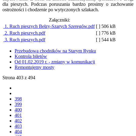
dla pieszych. Podczas poruszania bardzo prosimy o zachowanie
ostrożności i chodzenie po wytyczonych szlakach.
Załączniki:
1. Ruch pieszych Bełzy-Szarych Szeregów.pdf
[ ]
506 kB
2. Ruch pieszych.pdf
[ ]
776 kB
3. Ruch pieszych.pdf
[ ]
544 kB
Przebudowa chodników na Starym Rynku
Kontrola biletów
Od 01.02.2019 r. - zmiany w komunikacji
Remontujemy mosty
Strona 403 z 494
398
399
400
401
402
403
404