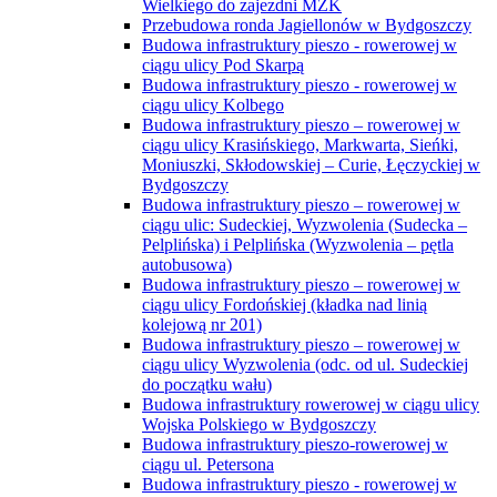
Wielkiego do zajezdni MZK
Przebudowa ronda Jagiellonów w Bydgoszczy
Budowa infrastruktury pieszo - rowerowej w
ciągu ulicy Pod Skarpą
Budowa infrastruktury pieszo - rowerowej w
ciągu ulicy Kolbego
Budowa infrastruktury pieszo – rowerowej w
ciągu ulicy Krasińskiego, Markwarta, Sieńki,
Moniuszki, Skłodowskiej – Curie, Łęczyckiej w
Bydgoszczy
Budowa infrastruktury pieszo – rowerowej w
ciągu ulic: Sudeckiej, Wyzwolenia (Sudecka –
Pelplińska) i Pelplińska (Wyzwolenia – pętla
autobusowa)
Budowa infrastruktury pieszo – rowerowej w
ciągu ulicy Fordońskiej (kładka nad linią
kolejową nr 201)
Budowa infrastruktury pieszo – rowerowej w
ciągu ulicy Wyzwolenia (odc. od ul. Sudeckiej
do początku wału)
Budowa infrastruktury rowerowej w ciągu ulicy
Wojska Polskiego w Bydgoszczy
Budowa infrastruktury pieszo-rowerowej w
ciągu ul. Petersona
Budowa infrastruktury pieszo - rowerowej w