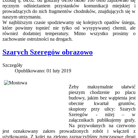
Dzisiaj tj. 04.02. od godziny 04:00 około 100 osób zajmowało się
ręcznym odśnieżaniem przystanków komunikacji miejskiej i
prowadzących do nich fragmentów chodników, znajdujących się w
naszym utrzymaniu.
W najbliższym czasie spodziewamy się kolejnych opadów śniegu,
które powinny topnieć nie tylko od wysypywanej chemii, ale
również dodatniej temperatury. Mimo wszystko prosimy o
zachowanie ostrożności na drogach.
Szarych Szeregów obrazowo
Szczegóły
Opublikowano: 01 luty 2019
Żeby maksymalnie ułatwić
pieszym chodzenie po placu
budowy, jakim bez wątpienia jest
obecnie kwartał gruntów,
skupiony przy ulicy: Szarych
Szeregów - niżej – w
załącznikach publikujemy grafy.
Na przywołanych na czerwono
jest oznakowany zakres prowadzonych robót i włączeń z
użytkowania. Z kolei na zielono zaznaczyliśmy tymczasowe drogi