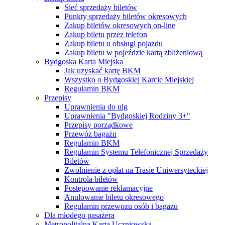
Sieć sprzedaży biletów
Punkty sprzedaży biletów okresowych
Zakup biletów okresowych on-line
Zakup biletu przez telefon
Zakup biletu u obsługi pojazdu
Zakup biletu w pojeździe kartą zbliżeniową
Bydgoska Karta Miejska
Jak uzyskać kartę BKM
Wszystko o Bydgoskiej Karcie Miejskiej
Regulamin BKM
Przepisy
Uprawnienia do ulg
Uprawnienia "Bydgoskiej Rodziny 3+"
Przepisy porządkowe
Przewóz bagażu
Regulamin BKM
Regulamin Systemu Telefonicznej Sprzedaży
Biletów
Zwolnienie z opłat na Trasie Uniwersyteckiej
Kontrola biletów
Postępowanie reklamacyjne
Anulowanie biletu okresowego
Regulamin przewozu osób i bagażu
Dla młodego pasażera
Metropolitalna Karta Uczniowska