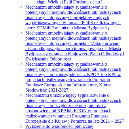
ciągu Wielkiej Pętli Fordonu - etap I
Mechanizm umożliwiający sygnalizowanie o
potencjalnych nieprawidłowościach lub nadużyciach
finansowych dotyczących projektów unijnych
współfinasowanych w ramach POIiŚ realizowanych
przez ZDMiKP w imieniu Miasta Bydgoszczy
Mechanizm umożliwiający sygnalizowanie o
potencjalnych nieprawidłowościach lub nadużyciach
finansowych dotyczących projektu "Zakup nowego
niskopodłogowego taboru tramwajowego dla Miasta
Bydgoszczy w ramach Krajowego Planu Odbudowy i
Zwiększania Odporności
Mechanizm umożliwiający sygnalizowanie o
potencjalnych nieprawidłowościach lub nadużyciach
finansowych oraz niezgodności z KPON lub KPP w
projektach realizowanych w ramach Programu
Fundusze Europejskie na Infrastrukturę, Klimat,
Środowisko 2021-2027
Mechanizmu umożliwiający sygnalizowanie o
potencjalnych nieprawidłowościach lub nadużyciach
finansowych oraz zgłoszenie niezgodności z
postanowieniami KPP lub KPON w projektach
realizowanych w ramach Programu Fundusze
Europejskie dla Kujaw i Pomorza na lata 2021 – 2027
Wyłożenie do wiadomości publicznej