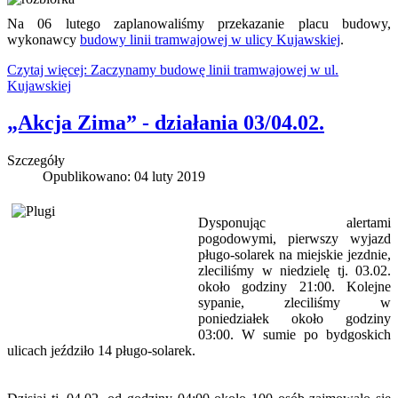
Na 06 lutego zaplanowaliśmy przekazanie placu budowy,
wykonawcy
budowy linii tramwajowej w ulicy Kujawskiej
.
Czytaj więcej: Zaczynamy budowę linii tramwajowej w ul.
Kujawskiej
„Akcja Zima” - działania 03/04.02.
Szczegóły
Opublikowano: 04 luty 2019
Dysponując alertami
pogodowymi, pierwszy wyjazd
pługo-solarek na miejskie jezdnie,
zleciliśmy w niedzielę tj. 03.02.
około godziny 21:00. Kolejne
sypanie, zleciliśmy w
poniedziałek około godziny
03:00. W sumie po bydgoskich
ulicach jeździło 14 pługo-solarek.