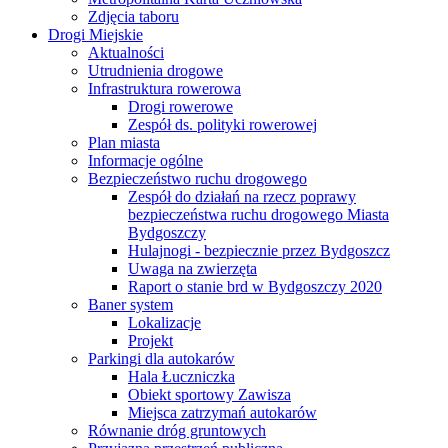
Zdjęcia taboru
Drogi Miejskie
Aktualności
Utrudnienia drogowe
Infrastruktura rowerowa
Drogi rowerowe
Zespół ds. polityki rowerowej
Plan miasta
Informacje ogólne
Bezpieczeństwo ruchu drogowego
Zespół do działań na rzecz poprawy
bezpieczeństwa ruchu drogowego Miasta
Bydgoszczy
Hulajnogi - bezpiecznie przez Bydgoszcz
Uwaga na zwierzęta
Raport o stanie brd w Bydgoszczy 2020
Baner system
Lokalizacje
Projekt
Parkingi dla autokarów
Hala Łuczniczka
Obiekt sportowy Zawisza
Miejsca zatrzymań autokarów
Równanie dróg gruntowych