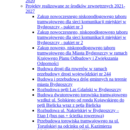
2020
Projekty realizowane ze środków zewnętrznych 2021-
2027
Zakup nowoczesnego niskopodłogowego taboru
tramwajowego dla sieci komunikacji miejskiej w
Bydgoszczy - pakiet nr 3
Zakup nowoczesnego, niskopodłogowego taboru
tramwajowego dla sieci komunikacji miejskiej w
Bydgoszczy - pakiet nr 2
Zakup nowego, niskopodłogowego taboru
tramwajowego dla Miasta Bydgoszczy w ramach
Krajowego Planu Odbudowy i Zwiększania
Odporności
Budowa drogi dla rowerów w ramach
przebudowy drogi wojewódzkiej nr 244
Budowa i przebudowa dróg gminnych na terenie
miasta Bydgoszczy
Rozbudowa pętli Las Gdański w Bydgoszczy
Budowa dwutorowego torowiska tramwajowego
wzdłuż ul. Solskiego od ronda Kujawskiego do
pętli Bielicka wraz z pętlą Bielicka
Rozbudowa ul. Nakielskiej w Bydgoszczy –
Etap I (bus pas + ścieżka rowerowa)
Przebudowa torowiska tramwajowego na ul.
Toruńskiej na odcinku od ul. Kazimierza