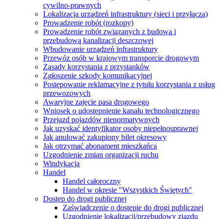
cywilno-prawnych
Lokalizacja urządzeń infrastruktury (sieci i przyłącza)
Prowadzenie robót (rozkopy)
Prowadzenie robót związanych z budowa i
przebudową kanalizacji deszczowej
Wbudowanie urządzeń infrastruktury
Przewóz osób w krajowym transporcie drogowym
Zasady korzystania z przystanków
Zgłoszenie szkody komunikacyjnej
Postępowanie reklamacyjne z tytułu korzystania z usług
przewozowych
Awaryjne zajęcie pasa drogowego
Wniosek o udostępnienie kanału technologicznego
Przejazd pojazdów nienormatywnych
Jak uzyskać identyfikator osoby niepełnosprawnej
Jak anulować zakupiony bilet okresowy
Jak otrzymać abonament mieszkańca
Uzgodnienie zmian organizacji ruchu
Windykacja
Handel
Handel całoroczny
Handel w okresie "Wszystkich Świętych"
Dostęp do drogi publicznej
Zaświadczenie o dostępie do drogi publicznej
Uzgodnienie lokalizacji/przebudowy zjazdu