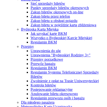
Sieć sprzedaży biletów
Punkty sprzedaży biletów okresowych
Zakup biletów okresowych on-line
Zakup biletu przez telefon
Zakup biletu u obsługi pojazdu
Zakup biletu w pojeździe kartą zbliżeniową
Bydgoska Karta Miejska
Jak uzyskać kartę BKM
Wszystko o Bydgoskiej Karcie Miejskiej
Regulamin BKM
Przepisy
Uprawnienia do ulg
Uprawnienia "Bydgoskiej Rodziny 3+"
Przepisy porządkowe
Przewóz bagażu
Regulamin BKM
Regulamin Systemu Telefonicznej Sprzedaży
Biletów
Zwolnienie z opłat na Trasie Uniwersyteckiej
Kontrola biletów
Postępowanie reklamacyjne
Anulowanie biletu okresowego
Regulamin przewozu osób i bagażu
Dla młodego pasażera
Metropolitalna Karta Uczniowska