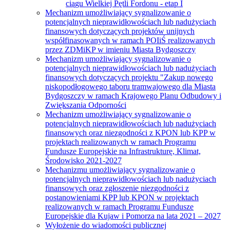
ciągu Wielkiej Pętli Fordonu - etap I
Mechanizm umożliwiający sygnalizowanie o
potencjalnych nieprawidłowościach lub nadużyciach
finansowych dotyczących projektów unijnych
współfinasowanych w ramach POIiŚ realizowanych
przez ZDMiKP w imieniu Miasta Bydgoszczy
Mechanizm umożliwiający sygnalizowanie o
potencjalnych nieprawidłowościach lub nadużyciach
finansowych dotyczących projektu "Zakup nowego
niskopodłogowego taboru tramwajowego dla Miasta
Bydgoszczy w ramach Krajowego Planu Odbudowy i
Zwiększania Odporności
Mechanizm umożliwiający sygnalizowanie o
potencjalnych nieprawidłowościach lub nadużyciach
finansowych oraz niezgodności z KPON lub KPP w
projektach realizowanych w ramach Programu
Fundusze Europejskie na Infrastrukturę, Klimat,
Środowisko 2021-2027
Mechanizmu umożliwiający sygnalizowanie o
potencjalnych nieprawidłowościach lub nadużyciach
finansowych oraz zgłoszenie niezgodności z
postanowieniami KPP lub KPON w projektach
realizowanych w ramach Programu Fundusze
Europejskie dla Kujaw i Pomorza na lata 2021 – 2027
Wyłożenie do wiadomości publicznej