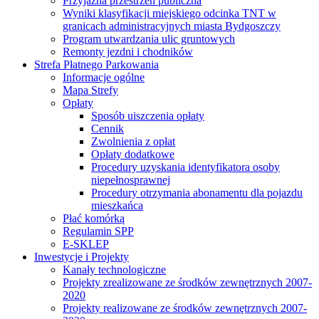
Przyjazna przestrzeń publiczna
Wyniki klasyfikacji miejskiego odcinka TNT w
granicach administracyjnych miasta Bydgoszczy
Program utwardzania ulic gruntowych
Remonty jezdni i chodników
Strefa Płatnego Parkowania
Informacje ogólne
Mapa Strefy
Opłaty
Sposób uiszczenia opłaty
Cennik
Zwolnienia z opłat
Opłaty dodatkowe
Procedury uzyskania identyfikatora osoby
niepełnosprawnej
Procedury otrzymania abonamentu dla pojazdu
mieszkańca
Płać komórką
Regulamin SPP
E-SKLEP
Inwestycje i Projekty
Kanały technologiczne
Projekty zrealizowane ze środków zewnętrznych 2007-
2020
Projekty realizowane ze środków zewnętrznych 2007-