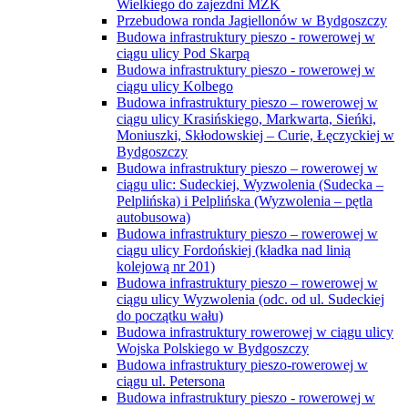
Wielkiego do zajezdni MZK
Przebudowa ronda Jagiellonów w Bydgoszczy
Budowa infrastruktury pieszo - rowerowej w
ciągu ulicy Pod Skarpą
Budowa infrastruktury pieszo - rowerowej w
ciągu ulicy Kolbego
Budowa infrastruktury pieszo – rowerowej w
ciągu ulicy Krasińskiego, Markwarta, Sieńki,
Moniuszki, Skłodowskiej – Curie, Łęczyckiej w
Bydgoszczy
Budowa infrastruktury pieszo – rowerowej w
ciągu ulic: Sudeckiej, Wyzwolenia (Sudecka –
Pelplińska) i Pelplińska (Wyzwolenia – pętla
autobusowa)
Budowa infrastruktury pieszo – rowerowej w
ciągu ulicy Fordońskiej (kładka nad linią
kolejową nr 201)
Budowa infrastruktury pieszo – rowerowej w
ciągu ulicy Wyzwolenia (odc. od ul. Sudeckiej
do początku wału)
Budowa infrastruktury rowerowej w ciągu ulicy
Wojska Polskiego w Bydgoszczy
Budowa infrastruktury pieszo-rowerowej w
ciągu ul. Petersona
Budowa infrastruktury pieszo - rowerowej w