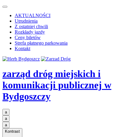
AKTUALNOŚCI
Utrudnienia
Z ostatniej chwili
Rozkłady jazdy
Ceny biletów
Strefa płatnego parkowania
Kontakt
zarząd dróg miejskich i
komunikacji publicznej
w
Bydgoszczy
a
a
a
Kontrast