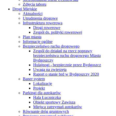
Zdjęcia taboru
Drogi Miejskie
Aktualności
Utrudnienia drogowe
Infrastruktura rowerowa
Drogi rowerowe
Zespół ds. polityki rowerowej
Plan miasta
Informacje ogólne
Bezpieczeństwo ruchu drogowego
Zespół do działań na rzecz poprawy
bezpieczeństwa ruchu drogowego Miasta
Bydgoszczy
Hulajnogi - bezpiecznie przez Bydgoszcz
Uwaga na zwierzęta
Raport o stanie brd w Bydgoszczy 2020
Baner system
Lokalizacje
Projekt
Parkingi dla autokarów
Hala Łuczniczka
Obiekt sportowy Zawisza
Miejsca zatrzymań autokarów
Równanie dróg gruntowych