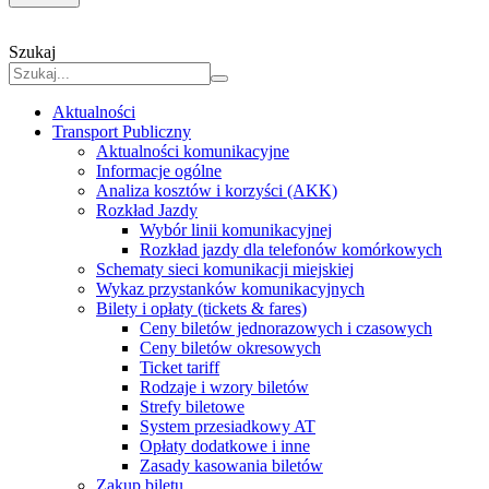
Szukaj
Aktualności
Transport Publiczny
Aktualności komunikacyjne
Informacje ogólne
Analiza kosztów i korzyści (AKK)
Rozkład Jazdy
Wybór linii komunikacyjnej
Rozkład jazdy dla telefonów komórkowych
Schematy sieci komunikacji miejskiej
Wykaz przystanków komunikacyjnych
Bilety i opłaty (tickets & fares)
Ceny biletów jednorazowych i czasowych
Ceny biletów okresowych
Ticket tariff
Rodzaje i wzory biletów
Strefy biletowe
System przesiadkowy AT
Opłaty dodatkowe i inne
Zasady kasowania biletów
Zakup biletu