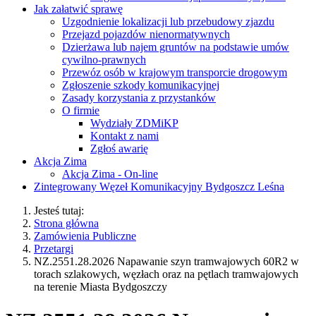
Jak załatwić sprawę
Uzgodnienie lokalizacji lub przebudowy zjazdu
Przejazd pojazdów nienormatywnych
Dzierżawa lub najem gruntów na podstawie umów
cywilno-prawnych
Przewóz osób w krajowym transporcie drogowym
Zgłoszenie szkody komunikacyjnej
Zasady korzystania z przystanków
O firmie
Wydziały ZDMiKP
Kontakt z nami
Zgłoś awarię
Akcja Zima
Akcja Zima - On-line
Zintegrowany Węzeł Komunikacyjny Bydgoszcz Leśna
Jesteś tutaj:
Strona główna
Zamówienia Publiczne
Przetargi
NZ.2551.28.2026 Napawanie szyn tramwajowych 60R2 w
torach szlakowych, węzłach oraz na pętlach tramwajowych
na terenie Miasta Bydgoszczy