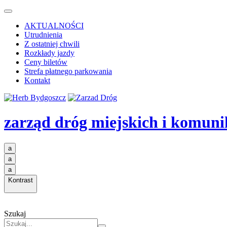
AKTUALNOŚCI
Utrudnienia
Z ostatniej chwili
Rozkłady jazdy
Ceny biletów
Strefa płatnego parkowania
Kontakt
zarząd dróg miejskich i komuni
a
a
a
Kontrast
Szukaj