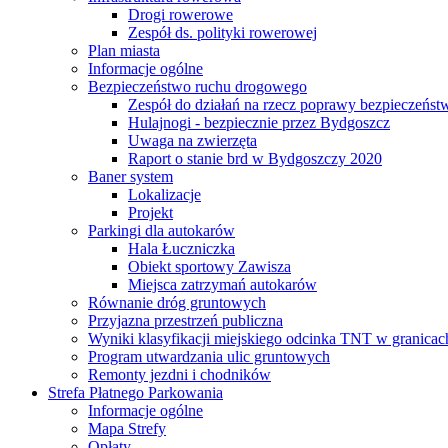
Drogi rowerowe
Zespół ds. polityki rowerowej
Plan miasta
Informacje ogólne
Bezpieczeństwo ruchu drogowego
Zespół do działań na rzecz poprawy bezpieczeńs
Hulajnogi - bezpiecznie przez Bydgoszcz
Uwaga na zwierzęta
Raport o stanie brd w Bydgoszczy 2020
Baner system
Lokalizacje
Projekt
Parkingi dla autokarów
Hala Łuczniczka
Obiekt sportowy Zawisza
Miejsca zatrzymań autokarów
Równanie dróg gruntowych
Przyjazna przestrzeń publiczna
Wyniki klasyfikacji miejskiego odcinka TNT w granicac
Program utwardzania ulic gruntowych
Remonty jezdni i chodników
Strefa Płatnego Parkowania
Informacje ogólne
Mapa Strefy
Opłaty