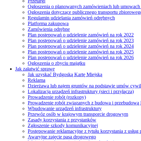
Przetargi
Ogłoszenia o planowanych zamówieniach lub umowac
Ogłoszenia dotyczące publicznego transportu zbioroweg
Regulamin udzielania zamówień odrębnych
Platforma zakupowa
Zamówienia odrębne
Plan postępowań o udzielenie zamówień na rok 2022
Plan postępowań o udzielenie zamówień na rok 2023
Plan postępowań o udzielenie zamówień na rok 2024
Plan postępowań o udzielenie zamówień na rok 2025
Plan postępowań o udzielenie zamówień na rok 2026
Ogłoszenia o zbyciu majątku
Jak załatwić sprawę
Jak uzyskać Bydgoską Kartę Miejską
Reklama
Dzierżawa lub najem gruntów na podstawie umów cywi
Lokalizacja urządzeń infrastruktury (sieci i przyłącza)
Prowadzenie robót (rozkopy)
Prowadzenie robót związanych z budowa i przebudową k
Wbudowanie urządzeń infrastruktury
Przewóz osób w krajowym transporcie drogowym
Zasady korzystania z przystanków
Zgłoszenie szkody komunikacyjnej
Postępowanie reklamacyjne z tytułu korzystania z usłu
Awaryjne zajęcie pasa drogowego