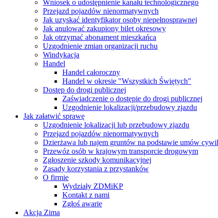
Wniosek o udostępnienie kanału technologicznego
Przejazd pojazdów nienormatywnych
Jak uzyskać identyfikator osoby niepełnosprawnej
Jak anulować zakupiony bilet okresowy
Jak otrzymać abonament mieszkańca
Uzgodnienie zmian organizacji ruchu
Windykacja
Handel
Handel całoroczny
Handel w okresie "Wszystkich Świętych"
Dostęp do drogi publicznej
Zaświadczenie o dostępie do drogi publicznej
Uzgodnienie lokalizacji/przebudowy zjazdu
Jak załatwić sprawę
Uzgodnienie lokalizacji lub przebudowy zjazdu
Przejazd pojazdów nienormatywnych
Dzierżawa lub najem gruntów na podstawie umów cywi
Przewóz osób w krajowym transporcie drogowym
Zgłoszenie szkody komunikacyjnej
Zasady korzystania z przystanków
O firmie
Wydziały ZDMiKP
Kontakt z nami
Zgłoś awarię
Akcja Zima