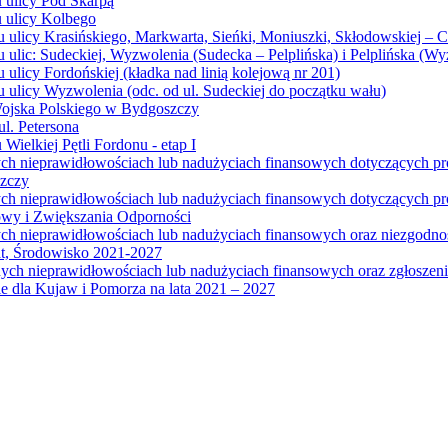
u ulicy Pod Skarpą
u ulicy Kolbego
u ulicy Krasińskiego, Markwarta, Sieńki, Moniuszki, Skłodowskiej – 
 ulic: Sudeckiej, Wyzwolenia (Sudecka – Pelplińska) i Pelplińska (W
 ulicy Fordońskiej (kładka nad linią kolejową nr 201)
 ulicy Wyzwolenia (odc. od ul. Sudeckiej do początku wału)
Wojska Polskiego w Bydgoszczy
l. Petersona
Wielkiej Pętli Fordonu - etap I
ych nieprawidłowościach lub nadużyciach finansowych dotyczących p
szczy
ych nieprawidłowościach lub nadużyciach finansowych dotyczących 
wy i Zwiększania Odporności
ych nieprawidłowościach lub nadużyciach finansowych oraz niezgodn
at, Środowisko 2021-2027
ych nieprawidłowościach lub nadużyciach finansowych oraz zgłosze
 dla Kujaw i Pomorza na lata 2021 – 2027