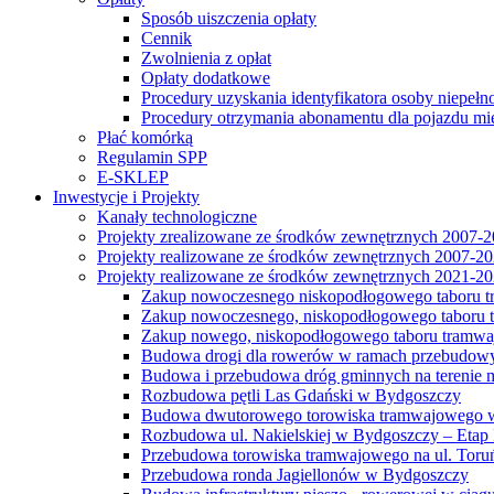
Sposób uiszczenia opłaty
Cennik
Zwolnienia z opłat
Opłaty dodatkowe
Procedury uzyskania identyfikatora osoby niepełn
Procedury otrzymania abonamentu dla pojazdu mi
Płać komórką
Regulamin SPP
E-SKLEP
Inwestycje i Projekty
Kanały technologiczne
Projekty zrealizowane ze środków zewnętrznych 2007-
Projekty realizowane ze środków zewnętrznych 2007-2
Projekty realizowane ze środków zewnętrznych 2021-2
Zakup nowoczesnego niskopodłogowego taboru tra
Zakup nowoczesnego, niskopodłogowego taboru tr
Zakup nowego, niskopodłogowego taboru tramwa
Budowa drogi dla rowerów w ramach przebudowy
Budowa i przebudowa dróg gminnych na terenie 
Rozbudowa pętli Las Gdański w Bydgoszczy
Budowa dwutorowego torowiska tramwajowego wzdłu
Rozbudowa ul. Nakielskiej w Bydgoszczy – Etap I
Przebudowa torowiska tramwajowego na ul. Toruń
Przebudowa ronda Jagiellonów w Bydgoszczy