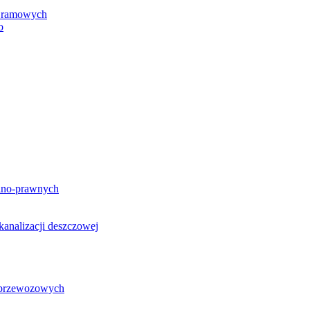
h ramowych
o
lno-prawnych
analizacji deszczowej
g przewozowych