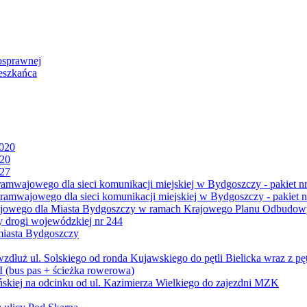
osprawnej
eszkańca
2020
020
027
mwajowego dla sieci komunikacji miejskiej w Bydgoszczy - pakiet nr
amwajowego dla sieci komunikacji miejskiej w Bydgoszczy - pakiet n
jowego dla Miasta Bydgoszczy w ramach Krajowego Planu Odbudowy
 drogi wojewódzkiej nr 244
miasta Bydgoszczy
ż ul. Solskiego od ronda Kujawskiego do pętli Bielicka wraz z pęt
 (bus pas + ścieżka rowerowa)
skiej na odcinku od ul. Kazimierza Wielkiego do zajezdni MZK