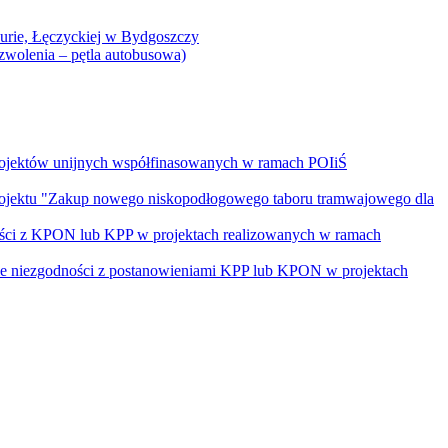
Curie, Łęczyckiej w Bydgoszczy
yzwolenia – pętla autobusowa)
rojektów unijnych współfinasowanych w ramach POIiŚ
projektu "Zakup nowego niskopodłogowego taboru tramwajowego dla
ości z KPON lub KPP w projektach realizowanych w ramach
nie niezgodności z postanowieniami KPP lub KPON w projektach