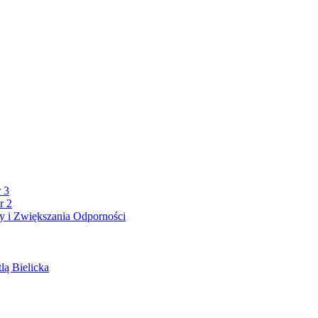
 3
r 2
 i Zwiększania Odporności
lą Bielicka