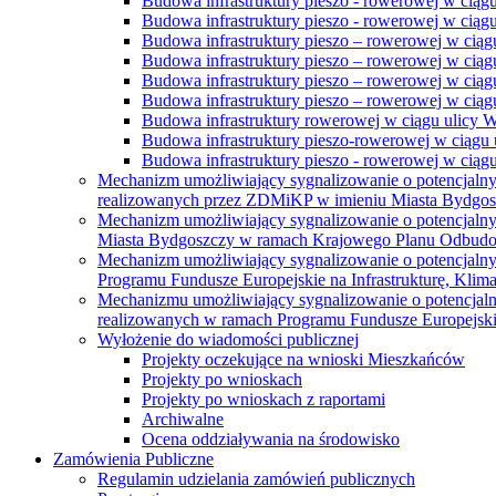
Budowa infrastruktury pieszo - rowerowej w ciąg
Budowa infrastruktury pieszo - rowerowej w ciąg
Budowa infrastruktury pieszo – rowerowej w ciąg
Budowa infrastruktury pieszo – rowerowej w ciągu
Budowa infrastruktury pieszo – rowerowej w ciągu
Budowa infrastruktury pieszo – rowerowej w ciągu
Budowa infrastruktury rowerowej w ciągu ulicy 
Budowa infrastruktury pieszo-rowerowej w ciągu u
Budowa infrastruktury pieszo - rowerowej w ciągu 
Mechanizm umożliwiający sygnalizowanie o potencjaln
realizowanych przez ZDMiKP w imieniu Miasta Bydgo
Mechanizm umożliwiający sygnalizowanie o potencjaln
Miasta Bydgoszczy w ramach Krajowego Planu Odbudo
Mechanizm umożliwiający sygnalizowanie o potencjaln
Programu Fundusze Europejskie na Infrastrukturę, Klim
Mechanizmu umożliwiający sygnalizowanie o potencjaln
realizowanych w ramach Programu Fundusze Europejskie
Wyłożenie do wiadomości publicznej
Projekty oczekujące na wnioski Mieszkańców
Projekty po wnioskach
Projekty po wnioskach z raportami
Archiwalne
Ocena oddziaływania na środowisko
Zamówienia Publiczne
Regulamin udzielania zamówień publicznych