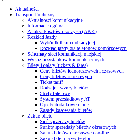
Aktualności
Transport Publiczny
Aktualności komunikacyjne
Informacje ogólne
Analiza kosztów i korzyści (AKK)
Rozkład Jazdy
Wybór linii komunikacyjnej
Rozkład jazdy dla telefonów komórkowych
Schematy sieci komunikacji miejskiej
Wykaz przystanków komunikacyjnych
Bilety i opłaty (tickets & fares)
Ceny biletów jednorazowych i czasowych
Ceny biletów okresowych
Ticket tariff
Rodzaje i wzory biletów
Strefy biletowe
System przesiadkowy AT
Opłaty dodatkowe i inne
Zasady kasowania biletów
Zakup biletu
Sieć sprzedaży biletów
Punkty sprzedaży biletów okresowych
Zakup biletów okresowych on-line
Zakup biletu przez telefon