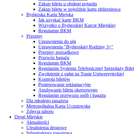
Zakup biletu u obsługi pojazdu
Zakup biletu w pojeździe kartą zbliżeniową
Bydgoska Karta Miejska
Jak uzyskać kartę BKM
Wszystko o Bydgoskiej Karcie Miejskiej
Regulamin BKM
Przepisy
Uprawnienia do ulg
Uprawnienia "Bydgoskiej Rodziny 3+"
Przepisy porządkowe
Przewóz bagażu
Regulamin BKM
Regulamin Systemu Telefonicznej Sprzedaży Bile
Zwolnienie z opłat na Trasie Uniwersyteckiej
Kontrola biletów
Postępowanie reklamacyjne
Anulowanie biletu okresowego
Regulamin przewozu osób i bagażu
Dla młodego pasażera
Metropolitalna Karta Uczniowska
Zdjęcia taboru
Drogi Miejskie
Aktualności
Utrudnienia drogowe
Infrastruktura rowerowa