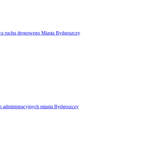
twa ruchu drogowego Miasta Bydgoszczy
h administracyjnych miasta Bydgoszczy