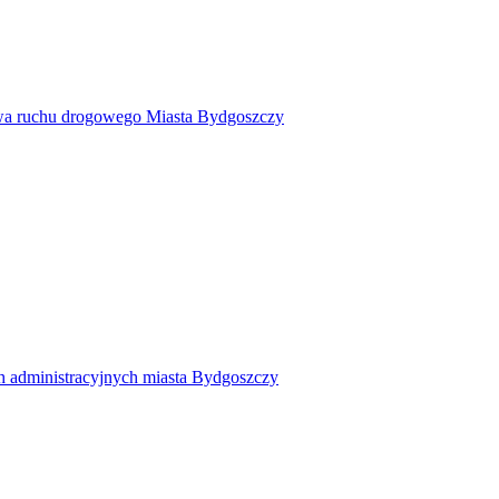
twa ruchu drogowego Miasta Bydgoszczy
h administracyjnych miasta Bydgoszczy