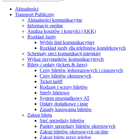
Aktualności
Transport Publiczny
Aktualności komunikacyjne
Informacje ogólne
Analiza kosztów i korzyści (AKK)
Rozkład Jazdy
Wybór linii komunikacyjnej
Rozkład jazdy dla telefonów komórkowych
Schematy sieci komunikacji miejskiej
Wykaz przystanków komunikacyjnych
Bilety i opłaty (tickets & fares)
Ceny biletów jednorazowych i czasowych
Ceny biletów okresowych
Ticket tariff
Rodzaje i wzory biletów
Strefy biletowe
System przesiadkowy AT
Opłaty dodatkowe i inne
Zasady kasowania biletów
Zakup biletu
Sieć sprzedaży biletów
Punkty sprzedaży biletów okresowych
Zakup biletów okresowych on-line
Zakup biletu przez telefon