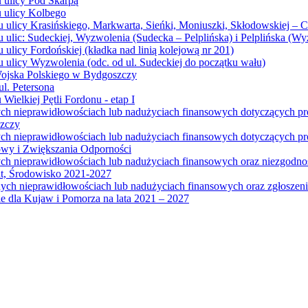
u ulicy Pod Skarpą
u ulicy Kolbego
u ulicy Krasińskiego, Markwarta, Sieńki, Moniuszki, Skłodowskiej – 
 ulic: Sudeckiej, Wyzwolenia (Sudecka – Pelplińska) i Pelplińska (W
 ulicy Fordońskiej (kładka nad linią kolejową nr 201)
 ulicy Wyzwolenia (odc. od ul. Sudeckiej do początku wału)
Wojska Polskiego w Bydgoszczy
l. Petersona
Wielkiej Pętli Fordonu - etap I
ych nieprawidłowościach lub nadużyciach finansowych dotyczących p
szczy
ych nieprawidłowościach lub nadużyciach finansowych dotyczących 
wy i Zwiększania Odporności
ych nieprawidłowościach lub nadużyciach finansowych oraz niezgodn
at, Środowisko 2021-2027
ych nieprawidłowościach lub nadużyciach finansowych oraz zgłosze
 dla Kujaw i Pomorza na lata 2021 – 2027