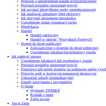
Wniosek o udostępnienie kanału technologicznego
Przejazd pojazdów nienormatywnych
Jak uzyskać identyfikator osoby niepełnosprawnej
Jak anulować zakupiony bilet okresowy
Jak otrzymać abonament mieszkańca
Uzgodnienie zmian organizacji ruchu
Windykacja
Handel
Handel całoroczny
Handel w okresie "Wszystkich Świętych"
Dostęp do drogi publicznej
Zaświadczenie o dostępie do drogi publicznej
Uzgodnienie lokalizacji/przebudowy zjazdu
Jak załatwić sprawę
Uzgodnienie lokalizacji lub przebudowy zjazdu
Przejazd pojazdów nienormatywnych
Dzierżawa lub najem gruntów na podstawie umów cywi
Przewóz osób w krajowym transporcie drogowym
Zgłoszenie szkody komunikacyjnej
Zasady korzystania z przystanków
O firmie
Wydziały ZDMiKP
Kontakt z nami
Zgłoś awarię
Akcja Zima