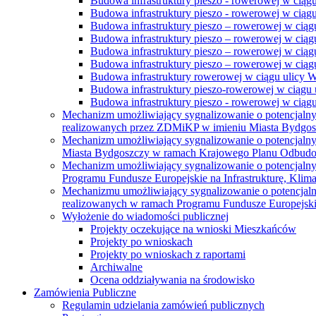
Budowa infrastruktury pieszo - rowerowej w ciąg
Budowa infrastruktury pieszo - rowerowej w ciąg
Budowa infrastruktury pieszo – rowerowej w ciąg
Budowa infrastruktury pieszo – rowerowej w ciągu
Budowa infrastruktury pieszo – rowerowej w ciągu
Budowa infrastruktury pieszo – rowerowej w ciągu
Budowa infrastruktury rowerowej w ciągu ulicy 
Budowa infrastruktury pieszo-rowerowej w ciągu u
Budowa infrastruktury pieszo - rowerowej w ciągu 
Mechanizm umożliwiający sygnalizowanie o potencjaln
realizowanych przez ZDMiKP w imieniu Miasta Bydgo
Mechanizm umożliwiający sygnalizowanie o potencjaln
Miasta Bydgoszczy w ramach Krajowego Planu Odbudo
Mechanizm umożliwiający sygnalizowanie o potencjaln
Programu Fundusze Europejskie na Infrastrukturę, Klim
Mechanizmu umożliwiający sygnalizowanie o potencjaln
realizowanych w ramach Programu Fundusze Europejskie
Wyłożenie do wiadomości publicznej
Projekty oczekujące na wnioski Mieszkańców
Projekty po wnioskach
Projekty po wnioskach z raportami
Archiwalne
Ocena oddziaływania na środowisko
Zamówienia Publiczne
Regulamin udzielania zamówień publicznych