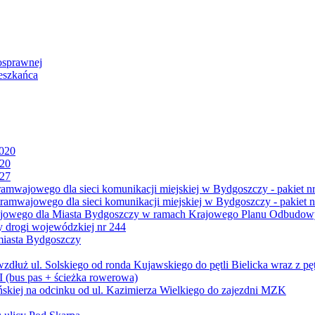
osprawnej
eszkańca
2020
020
027
mwajowego dla sieci komunikacji miejskiej w Bydgoszczy - pakiet nr
amwajowego dla sieci komunikacji miejskiej w Bydgoszczy - pakiet n
jowego dla Miasta Bydgoszczy w ramach Krajowego Planu Odbudowy
 drogi wojewódzkiej nr 244
miasta Bydgoszczy
ż ul. Solskiego od ronda Kujawskiego do pętli Bielicka wraz z pęt
 (bus pas + ścieżka rowerowa)
skiej na odcinku od ul. Kazimierza Wielkiego do zajezdni MZK