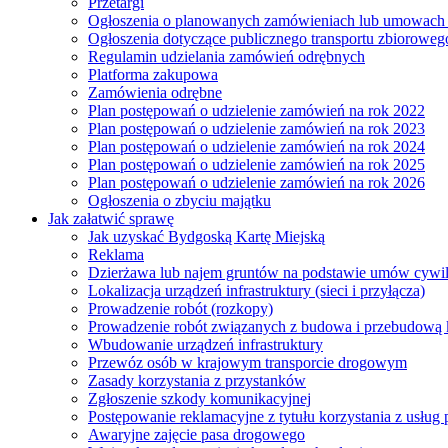
Przetargi
Ogłoszenia o planowanych zamówieniach lub umowac
Ogłoszenia dotyczące publicznego transportu zbioroweg
Regulamin udzielania zamówień odrębnych
Platforma zakupowa
Zamówienia odrębne
Plan postępowań o udzielenie zamówień na rok 2022
Plan postępowań o udzielenie zamówień na rok 2023
Plan postępowań o udzielenie zamówień na rok 2024
Plan postępowań o udzielenie zamówień na rok 2025
Plan postępowań o udzielenie zamówień na rok 2026
Ogłoszenia o zbyciu majątku
Jak załatwić sprawę
Jak uzyskać Bydgoską Kartę Miejską
Reklama
Dzierżawa lub najem gruntów na podstawie umów cywi
Lokalizacja urządzeń infrastruktury (sieci i przyłącza)
Prowadzenie robót (rozkopy)
Prowadzenie robót związanych z budowa i przebudową k
Wbudowanie urządzeń infrastruktury
Przewóz osób w krajowym transporcie drogowym
Zasady korzystania z przystanków
Zgłoszenie szkody komunikacyjnej
Postępowanie reklamacyjne z tytułu korzystania z usłu
Awaryjne zajęcie pasa drogowego