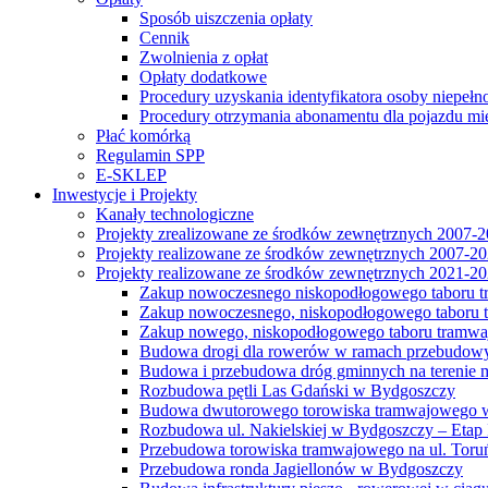
Sposób uiszczenia opłaty
Cennik
Zwolnienia z opłat
Opłaty dodatkowe
Procedury uzyskania identyfikatora osoby niepełn
Procedury otrzymania abonamentu dla pojazdu mi
Płać komórką
Regulamin SPP
E-SKLEP
Inwestycje i Projekty
Kanały technologiczne
Projekty zrealizowane ze środków zewnętrznych 2007-
Projekty realizowane ze środków zewnętrznych 2007-2
Projekty realizowane ze środków zewnętrznych 2021-2
Zakup nowoczesnego niskopodłogowego taboru tra
Zakup nowoczesnego, niskopodłogowego taboru tr
Zakup nowego, niskopodłogowego taboru tramwa
Budowa drogi dla rowerów w ramach przebudowy
Budowa i przebudowa dróg gminnych na terenie 
Rozbudowa pętli Las Gdański w Bydgoszczy
Budowa dwutorowego torowiska tramwajowego wzdłu
Rozbudowa ul. Nakielskiej w Bydgoszczy – Etap I
Przebudowa torowiska tramwajowego na ul. Toruń
Przebudowa ronda Jagiellonów w Bydgoszczy