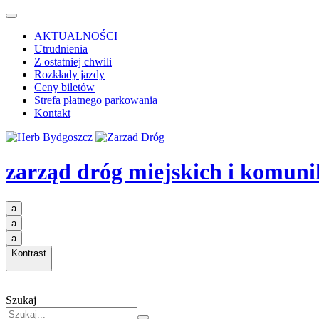
AKTUALNOŚCI
Utrudnienia
Z ostatniej chwili
Rozkłady jazdy
Ceny biletów
Strefa płatnego parkowania
Kontakt
zarząd dróg miejskich i komuni
a
a
a
Kontrast
Szukaj