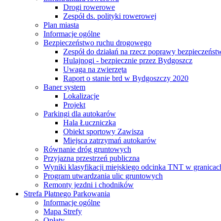
Drogi rowerowe
Zespół ds. polityki rowerowej
Plan miasta
Informacje ogólne
Bezpieczeństwo ruchu drogowego
Zespół do działań na rzecz poprawy bezpieczeńs
Hulajnogi - bezpiecznie przez Bydgoszcz
Uwaga na zwierzęta
Raport o stanie brd w Bydgoszczy 2020
Baner system
Lokalizacje
Projekt
Parkingi dla autokarów
Hala Łuczniczka
Obiekt sportowy Zawisza
Miejsca zatrzymań autokarów
Równanie dróg gruntowych
Przyjazna przestrzeń publiczna
Wyniki klasyfikacji miejskiego odcinka TNT w granicac
Program utwardzania ulic gruntowych
Remonty jezdni i chodników
Strefa Płatnego Parkowania
Informacje ogólne
Mapa Strefy
Opłaty