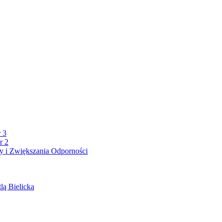
 3
r 2
 i Zwiększania Odporności
lą Bielicka