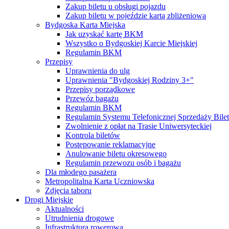
Zakup biletu u obsługi pojazdu
Zakup biletu w pojeździe kartą zbliżeniową
Bydgoska Karta Miejska
Jak uzyskać kartę BKM
Wszystko o Bydgoskiej Karcie Miejskiej
Regulamin BKM
Przepisy
Uprawnienia do ulg
Uprawnienia "Bydgoskiej Rodziny 3+"
Przepisy porządkowe
Przewóz bagażu
Regulamin BKM
Regulamin Systemu Telefonicznej Sprzedaży Bile
Zwolnienie z opłat na Trasie Uniwersyteckiej
Kontrola biletów
Postępowanie reklamacyjne
Anulowanie biletu okresowego
Regulamin przewozu osób i bagażu
Dla młodego pasażera
Metropolitalna Karta Uczniowska
Zdjęcia taboru
Drogi Miejskie
Aktualności
Utrudnienia drogowe
Infrastruktura rowerowa