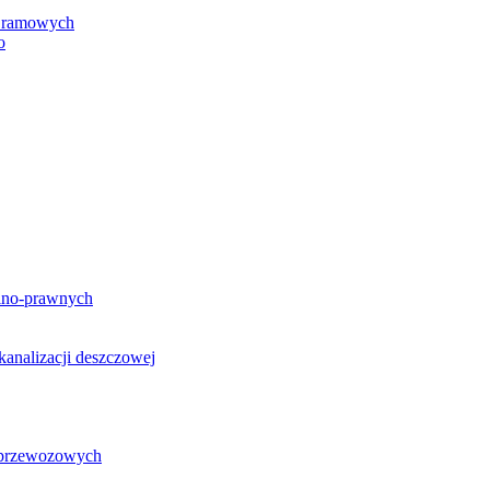
h ramowych
o
lno-prawnych
analizacji deszczowej
g przewozowych