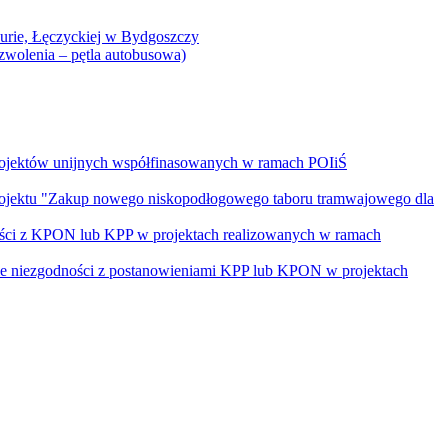
Curie, Łęczyckiej w Bydgoszczy
yzwolenia – pętla autobusowa)
rojektów unijnych współfinasowanych w ramach POIiŚ
projektu "Zakup nowego niskopodłogowego taboru tramwajowego dla
ości z KPON lub KPP w projektach realizowanych w ramach
nie niezgodności z postanowieniami KPP lub KPON w projektach