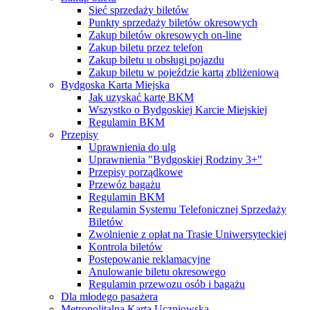
Sieć sprzedaży biletów
Punkty sprzedaży biletów okresowych
Zakup biletów okresowych on-line
Zakup biletu przez telefon
Zakup biletu u obsługi pojazdu
Zakup biletu w pojeździe kartą zbliżeniową
Bydgoska Karta Miejska
Jak uzyskać kartę BKM
Wszystko o Bydgoskiej Karcie Miejskiej
Regulamin BKM
Przepisy
Uprawnienia do ulg
Uprawnienia "Bydgoskiej Rodziny 3+"
Przepisy porządkowe
Przewóz bagażu
Regulamin BKM
Regulamin Systemu Telefonicznej Sprzedaży
Biletów
Zwolnienie z opłat na Trasie Uniwersyteckiej
Kontrola biletów
Postępowanie reklamacyjne
Anulowanie biletu okresowego
Regulamin przewozu osób i bagażu
Dla młodego pasażera
Metropolitalna Karta Uczniowska