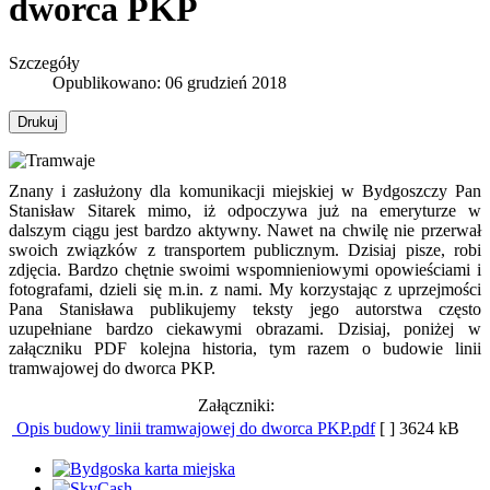
dworca PKP
Szczegóły
Opublikowano: 06 grudzień 2018
Drukuj
Znany i zasłużony dla komunikacji miejskiej w Bydgoszczy Pan
Stanisław Sitarek mimo, iż odpoczywa już na emeryturze w
dalszym ciągu jest bardzo aktywny. Nawet na chwilę nie przerwał
swoich związków z transportem publicznym. Dzisiaj pisze, robi
zdjęcia. Bardzo chętnie swoimi wspomnieniowymi opowieściami i
fotografami, dzieli się m.in. z nami. My korzystając z uprzejmości
Pana Stanisława publikujemy teksty jego autorstwa często
uzupełniane bardzo ciekawymi obrazami. Dzisiaj, poniżej w
załączniku PDF kolejna historia, tym razem o budowie linii
tramwajowej do dworca PKP.
Załączniki:
Opis budowy linii tramwajowej do dworca PKP.pdf
[ ]
3624 kB