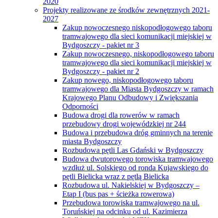
2020
Projekty realizowane ze środków zewnętrznych 2021-
2027
Zakup nowoczesnego niskopodłogowego taboru
tramwajowego dla sieci komunikacji miejskiej w
Bydgoszczy - pakiet nr 3
Zakup nowoczesnego, niskopodłogowego taboru
tramwajowego dla sieci komunikacji miejskiej w
Bydgoszczy - pakiet nr 2
Zakup nowego, niskopodłogowego taboru
tramwajowego dla Miasta Bydgoszczy w ramach
Krajowego Planu Odbudowy i Zwiększania
Odporności
Budowa drogi dla rowerów w ramach
przebudowy drogi wojewódzkiej nr 244
Budowa i przebudowa dróg gminnych na terenie
miasta Bydgoszczy
Rozbudowa pętli Las Gdański w Bydgoszczy
Budowa dwutorowego torowiska tramwajowego
wzdłuż ul. Solskiego od ronda Kujawskiego do
pętli Bielicka wraz z pętlą Bielicka
Rozbudowa ul. Nakielskiej w Bydgoszczy –
Etap I (bus pas + ścieżka rowerowa)
Przebudowa torowiska tramwajowego na ul.
Toruńskiej na odcinku od ul. Kazimierza