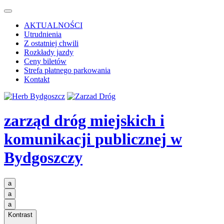
AKTUALNOŚCI
Utrudnienia
Z ostatniej chwili
Rozkłady jazdy
Ceny biletów
Strefa płatnego parkowania
Kontakt
zarząd dróg miejskich i
komunikacji publicznej
w
Bydgoszczy
a
a
a
Kontrast