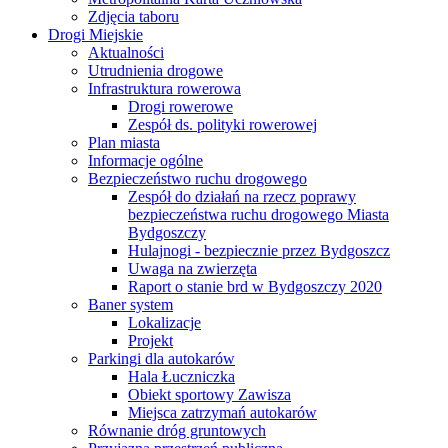
Zdjęcia taboru
Drogi Miejskie
Aktualności
Utrudnienia drogowe
Infrastruktura rowerowa
Drogi rowerowe
Zespół ds. polityki rowerowej
Plan miasta
Informacje ogólne
Bezpieczeństwo ruchu drogowego
Zespół do działań na rzecz poprawy
bezpieczeństwa ruchu drogowego Miasta
Bydgoszczy
Hulajnogi - bezpiecznie przez Bydgoszcz
Uwaga na zwierzęta
Raport o stanie brd w Bydgoszczy 2020
Baner system
Lokalizacje
Projekt
Parkingi dla autokarów
Hala Łuczniczka
Obiekt sportowy Zawisza
Miejsca zatrzymań autokarów
Równanie dróg gruntowych