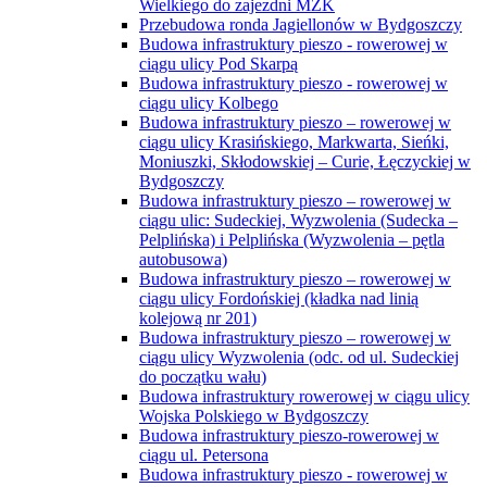
Wielkiego do zajezdni MZK
Przebudowa ronda Jagiellonów w Bydgoszczy
Budowa infrastruktury pieszo - rowerowej w
ciągu ulicy Pod Skarpą
Budowa infrastruktury pieszo - rowerowej w
ciągu ulicy Kolbego
Budowa infrastruktury pieszo – rowerowej w
ciągu ulicy Krasińskiego, Markwarta, Sieńki,
Moniuszki, Skłodowskiej – Curie, Łęczyckiej w
Bydgoszczy
Budowa infrastruktury pieszo – rowerowej w
ciągu ulic: Sudeckiej, Wyzwolenia (Sudecka –
Pelplińska) i Pelplińska (Wyzwolenia – pętla
autobusowa)
Budowa infrastruktury pieszo – rowerowej w
ciągu ulicy Fordońskiej (kładka nad linią
kolejową nr 201)
Budowa infrastruktury pieszo – rowerowej w
ciągu ulicy Wyzwolenia (odc. od ul. Sudeckiej
do początku wału)
Budowa infrastruktury rowerowej w ciągu ulicy
Wojska Polskiego w Bydgoszczy
Budowa infrastruktury pieszo-rowerowej w
ciągu ul. Petersona
Budowa infrastruktury pieszo - rowerowej w