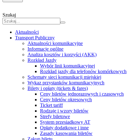
Szukaj
Aktualności
Transport Publiczny
Aktualności komunikacyjne
Informacje ogólne
Analiza kosztów i korzyści (AKK)
Rozkład Jazdy
Wybór linii komunikacyjnej
Rozkład jazdy dla telefonów komórkowych
Schematy sieci komunikacji miejskiej
Wykaz przystanków komunikacyjnych
Bilety i opłaty (tickets & fares)
Ceny biletów jednorazowych i czasowych
Ceny biletów okresowych
Ticket tariff
Rodzaje i wzory biletów
Strefy biletowe
System przesiadkowy AT
Opłaty dodatkowe i inne
Zasady kasowania biletów
Zakup biletu