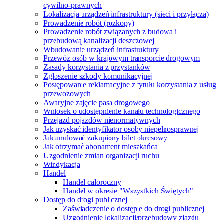
cywilno-prawnych
Lokalizacja urządzeń infrastruktury (sieci i przyłącza)
Prowadzenie robót (rozkopy)
Prowadzenie robót związanych z budowa i
przebudową kanalizacji deszczowej
Wbudowanie urządzeń infrastruktury
Przewóz osób w krajowym transporcie drogowym
Zasady korzystania z przystanków
Zgłoszenie szkody komunikacyjnej
Postępowanie reklamacyjne z tytułu korzystania z usług
przewozowych
Awaryjne zajęcie pasa drogowego
Wniosek o udostępnienie kanału technologicznego
Przejazd pojazdów nienormatywnych
Jak uzyskać identyfikator osoby niepełnosprawnej
Jak anulować zakupiony bilet okresowy
Jak otrzymać abonament mieszkańca
Uzgodnienie zmian organizacji ruchu
Windykacja
Handel
Handel całoroczny
Handel w okresie "Wszystkich Świętych"
Dostęp do drogi publicznej
Zaświadczenie o dostępie do drogi publicznej
Uzgodnienie lokalizacji/przebudowy zjazdu