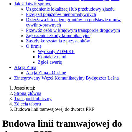
Jak załatwić sprawę
Uzgodnienie lokalizacji lub przebudowy zjazdu
Przejazd pojazdów nienormatywnych
Dzierżawa lub najem gruntów na podstawie umów
cywilno-prawnych
Przewóz osób w krajowym transporcie drogowym
Zgłoszenie szkody komunikacyjnej
Zasady korzystania z przystanków
O firmie
Wydziały ZDMiKP
Kontakt z nami
Zgłoś awarię
Akcja Zima
Akcja Zima - On-line
Zintegrowany Węzeł Komunikacyjny Bydgoszcz Leśna
Jesteś tutaj:
Strona główna
Transport Publiczny
Zdjęcia taboru
Budowa linii tramwajowej do dworca PKP
Budowa linii tramwajowej do