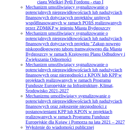
ciągu Wielkiej Pętli Fordonu - etap I
Mechanizm umożliwiający sygnalizowanie o
potencjalnych nieprawidłowościach lub nadużyciach
finansowych dotyczących projektów unijnych
współfinasowanych w ramach POIiŚ realizowanych
przez ZDMiKP w imieniu Miasta Bydgoszczy
Mechanizm umożliwiający sygnalizowanie o
potencjalnych nieprawidłowościach lub nadużyciach
finansowych dotyczących projektu "Zakup nowego
niskopodłogowego taboru tramwajowego dla Miasta
Bydgoszczy w ramach Krajowego Planu Odbudowy i
Zwiększania Odporności
Mechanizm umożliwiający sygnalizowanie o
potencjalnych nieprawidłowościach lub nadużyciach
finansowych oraz niezgodności z KPON lub KPP w
projektach realizowanych w ramach Programu
Fundusze Europejskie na Infrastrukturę, Klimat,
Środowisko 2021-2027
Mechanizmu umożliwiający sygnalizowanie o
potencjalnych nieprawidłowościach lub nadużyciach
finansowych oraz zgłoszenie niezgodności z
postanowieniami KPP lub KPON w projektach
realizowanych w ramach Programu Fundusze
Europejskie dla Kujaw i Pomorza na lata 2021 – 2027
Wyłożenie do wiadomości publicznej