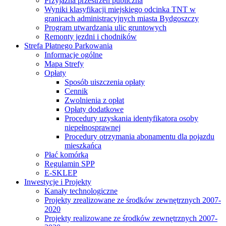
Przyjazna przestrzeń publiczna
Wyniki klasyfikacji miejskiego odcinka TNT w
granicach administracyjnych miasta Bydgoszczy
Program utwardzania ulic gruntowych
Remonty jezdni i chodników
Strefa Płatnego Parkowania
Informacje ogólne
Mapa Strefy
Opłaty
Sposób uiszczenia opłaty
Cennik
Zwolnienia z opłat
Opłaty dodatkowe
Procedury uzyskania identyfikatora osoby
niepełnosprawnej
Procedury otrzymania abonamentu dla pojazdu
mieszkańca
Płać komórką
Regulamin SPP
E-SKLEP
Inwestycje i Projekty
Kanały technologiczne
Projekty zrealizowane ze środków zewnętrznych 2007-
2020
Projekty realizowane ze środków zewnętrznych 2007-