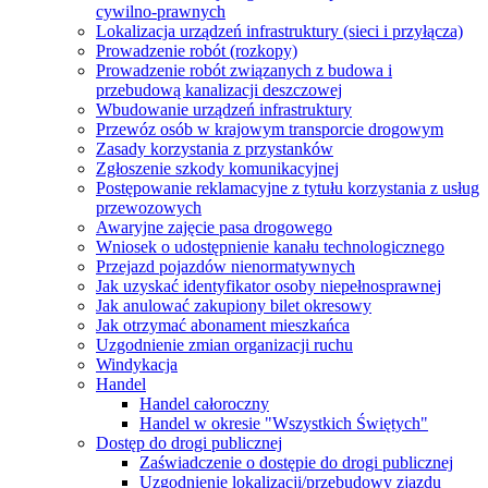
cywilno-prawnych
Lokalizacja urządzeń infrastruktury (sieci i przyłącza)
Prowadzenie robót (rozkopy)
Prowadzenie robót związanych z budowa i
przebudową kanalizacji deszczowej
Wbudowanie urządzeń infrastruktury
Przewóz osób w krajowym transporcie drogowym
Zasady korzystania z przystanków
Zgłoszenie szkody komunikacyjnej
Postępowanie reklamacyjne z tytułu korzystania z usług
przewozowych
Awaryjne zajęcie pasa drogowego
Wniosek o udostępnienie kanału technologicznego
Przejazd pojazdów nienormatywnych
Jak uzyskać identyfikator osoby niepełnosprawnej
Jak anulować zakupiony bilet okresowy
Jak otrzymać abonament mieszkańca
Uzgodnienie zmian organizacji ruchu
Windykacja
Handel
Handel całoroczny
Handel w okresie "Wszystkich Świętych"
Dostęp do drogi publicznej
Zaświadczenie o dostępie do drogi publicznej
Uzgodnienie lokalizacji/przebudowy zjazdu