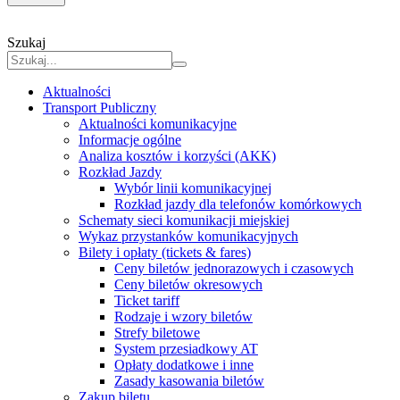
Szukaj
Aktualności
Transport Publiczny
Aktualności komunikacyjne
Informacje ogólne
Analiza kosztów i korzyści (AKK)
Rozkład Jazdy
Wybór linii komunikacyjnej
Rozkład jazdy dla telefonów komórkowych
Schematy sieci komunikacji miejskiej
Wykaz przystanków komunikacyjnych
Bilety i opłaty (tickets & fares)
Ceny biletów jednorazowych i czasowych
Ceny biletów okresowych
Ticket tariff
Rodzaje i wzory biletów
Strefy biletowe
System przesiadkowy AT
Opłaty dodatkowe i inne
Zasady kasowania biletów
Zakup biletu