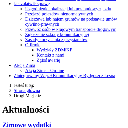
Jak załatwić sprawę
Uzgodnienie lokalizacji lub przebudowy zjazdu
Przejazd pojazdów nienormatywnych
Dzierżawa lub najem gruntów na podstawie umów
cywilno-prawnych
Przewóz osób w krajowym transporcie drogowym
Zgłoszenie szkody komunikacyjnej
Zasady korzystania z przystanków
O firmie
Wydziały ZDMiKP
Kontakt z nami
Zgłoś awarię
Akcja Zima
Akcja Zima - On-line
Zintegrowany Węzeł Komunikacyjny Bydgoszcz Leśna
Jesteś tutaj:
Strona główna
Drogi Miejskie
Aktualności
Zimowe wydatki