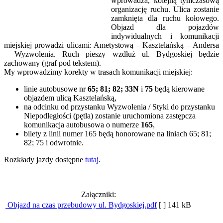
wprowadza, kolejną tymczasową
organizację ruchu. Ulica zostanie
zamknięta dla ruchu kołowego.
Objazd dla pojazdów
indywidualnych i komunikacji
miejskiej prowadzi ulicami: Ametystową – Kasztelańską – Andersa
– Wyzwolenia. Ruch pieszy wzdłuż ul. Bydgoskiej będzie
zachowany (graf pod tekstem).
My wprowadzimy korekty w trasach komunikacji miejskiej:
linie autobusowe nr
65;
81;
82;
33N
i
75
będą kierowane
objazdem ulicą Kasztelańską,
na odcinku od przystanku Wyzwolenia / Styki do przystanku
Niepodległości (pętla) zostanie uruchomiona zastępcza
komunikacja autobusowa o numerze
165
,
bilety z linii numer 165 będą honorowane na liniach 65; 81;
82; 75 i odwrotnie.
Rozkłady jazdy dostępne
tutaj
.
Załączniki:
Objazd na czas przebudowy ul. Bydgoskiej.pdf
[ ]
141 kB