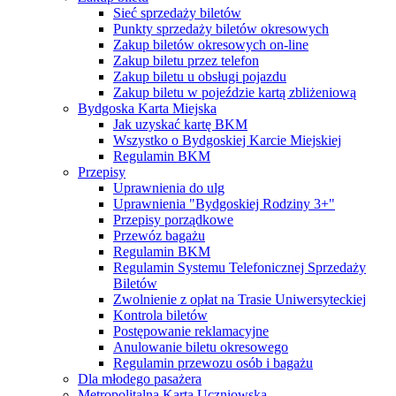
Sieć sprzedaży biletów
Punkty sprzedaży biletów okresowych
Zakup biletów okresowych on-line
Zakup biletu przez telefon
Zakup biletu u obsługi pojazdu
Zakup biletu w pojeździe kartą zbliżeniową
Bydgoska Karta Miejska
Jak uzyskać kartę BKM
Wszystko o Bydgoskiej Karcie Miejskiej
Regulamin BKM
Przepisy
Uprawnienia do ulg
Uprawnienia "Bydgoskiej Rodziny 3+"
Przepisy porządkowe
Przewóz bagażu
Regulamin BKM
Regulamin Systemu Telefonicznej Sprzedaży
Biletów
Zwolnienie z opłat na Trasie Uniwersyteckiej
Kontrola biletów
Postępowanie reklamacyjne
Anulowanie biletu okresowego
Regulamin przewozu osób i bagażu
Dla młodego pasażera
Metropolitalna Karta Uczniowska