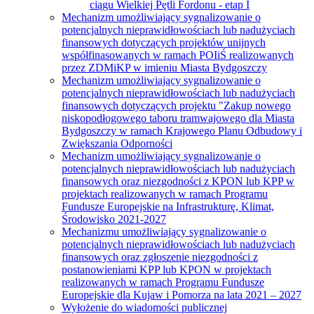
ciągu Wielkiej Pętli Fordonu - etap I
Mechanizm umożliwiający sygnalizowanie o
potencjalnych nieprawidłowościach lub nadużyciach
finansowych dotyczących projektów unijnych
współfinasowanych w ramach POIiŚ realizowanych
przez ZDMiKP w imieniu Miasta Bydgoszczy
Mechanizm umożliwiający sygnalizowanie o
potencjalnych nieprawidłowościach lub nadużyciach
finansowych dotyczących projektu "Zakup nowego
niskopodłogowego taboru tramwajowego dla Miasta
Bydgoszczy w ramach Krajowego Planu Odbudowy i
Zwiększania Odporności
Mechanizm umożliwiający sygnalizowanie o
potencjalnych nieprawidłowościach lub nadużyciach
finansowych oraz niezgodności z KPON lub KPP w
projektach realizowanych w ramach Programu
Fundusze Europejskie na Infrastrukturę, Klimat,
Środowisko 2021-2027
Mechanizmu umożliwiający sygnalizowanie o
potencjalnych nieprawidłowościach lub nadużyciach
finansowych oraz zgłoszenie niezgodności z
postanowieniami KPP lub KPON w projektach
realizowanych w ramach Programu Fundusze
Europejskie dla Kujaw i Pomorza na lata 2021 – 2027
Wyłożenie do wiadomości publicznej