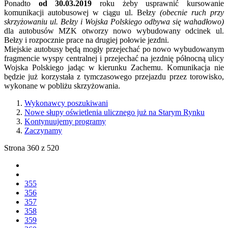
Ponadto
od 30.03.2019
roku żeby usprawnić kursowanie
komunikacji autobusowej w ciągu ul. Bełzy
(obecnie ruch przy
skrzyżowaniu ul. Bełzy i Wojska Polskiego odbywa się wahadłowo)
dla autobusów MZK otworzy nowo wybudowany odcinek ul.
Bełzy i rozpocznie prace na drugiej połowie jezdni.
Miejskie autobusy będą mogły przejechać po nowo wybudowanym
fragmencie wyspy centralnej i przejechać na jezdnię północną ulicy
Wojska Polskiego jadąc w kierunku Zachemu. Komunikacja nie
będzie już korzystała z tymczasowego przejazdu przez torowisko,
wykonane w pobliżu skrzyżowania.
Wykonawcy poszukiwani
Nowe słupy oświetlenia ulicznego już na Starym Rynku
Kontynuujemy programy
Zaczynamy
Strona 360 z 520
355
356
357
358
359