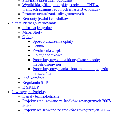
Przyjazna przestrzeń publiczna
Wyniki klasyfikacji miejskiego odcinka TNT w
granicach administracyjnych miasta Bydgoszczy
Program utwardzania ulic gruntowych
Remonty jezdni i chodników
Strefa Płatnego Parkowania
Informacje ogólne
Mapa Strefy
Opłaty
Sposób uiszczenia opłaty
Cennik
Zwolnienia z opłat
Opłaty dodatkowe
Procedury uzyskania identyfikatora osoby
niepełnosprawnej
Procedury otrzymania abonamentu dla pojazdu
mieszkańca
Płać komórką
Regulamin SPP
E-SKLEP
Inwestycje i Projekty
Kanały technologiczne
Projekty zrealizowane ze środków zewnętrznych 2007-
2020
Projekty realizowane ze środków zewnętrznych 2007-