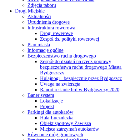
Zdjęcia taboru
Drogi Miejskie
Aktualności
Utrudnienia drogowe
Infrastruktura rowerowa
Drogi rowerowe
Zespół ds. polityki rowerowej
Plan miasta
Informacje ogólne
Bezpieczeństwo ruchu drogowego
Zespół do działań na rzecz poprawy
bezpieczeństwa ruchu drogowego Miasta
Bydgoszczy
Hulajnogi - bezpiecznie przez Bydgoszcz
Uwaga na zwierzęta
Raport o stanie brd w Bydgoszczy 2020
Baner system
Lokalizacje
Projekt
Parkingi dla autokarów
Hala Łuczniczka
Obiekt sportowy Zawisza
Miejsca zatrzymań autokarów
Równanie dróg gruntowych