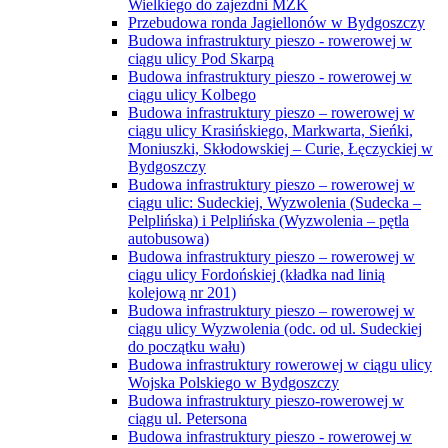
Wielkiego do zajezdni MZK
Przebudowa ronda Jagiellonów w Bydgoszczy
Budowa infrastruktury pieszo - rowerowej w
ciągu ulicy Pod Skarpą
Budowa infrastruktury pieszo - rowerowej w
ciągu ulicy Kolbego
Budowa infrastruktury pieszo – rowerowej w
ciągu ulicy Krasińskiego, Markwarta, Sieńki,
Moniuszki, Skłodowskiej – Curie, Łęczyckiej w
Bydgoszczy
Budowa infrastruktury pieszo – rowerowej w
ciągu ulic: Sudeckiej, Wyzwolenia (Sudecka –
Pelplińska) i Pelplińska (Wyzwolenia – pętla
autobusowa)
Budowa infrastruktury pieszo – rowerowej w
ciągu ulicy Fordońskiej (kładka nad linią
kolejową nr 201)
Budowa infrastruktury pieszo – rowerowej w
ciągu ulicy Wyzwolenia (odc. od ul. Sudeckiej
do początku wału)
Budowa infrastruktury rowerowej w ciągu ulicy
Wojska Polskiego w Bydgoszczy
Budowa infrastruktury pieszo-rowerowej w
ciągu ul. Petersona
Budowa infrastruktury pieszo - rowerowej w