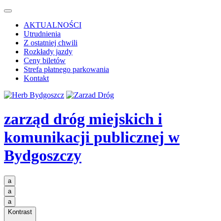
AKTUALNOŚCI
Utrudnienia
Z ostatniej chwili
Rozkłady jazdy
Ceny biletów
Strefa płatnego parkowania
Kontakt
zarząd dróg miejskich i
komunikacji publicznej
w
Bydgoszczy
a
a
a
Kontrast