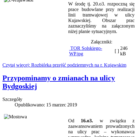
W środę tj. 20.o3. rozpoczną się
prace budowlane przy realizacji
linii tramwajowej w ulicy
Kujawskiej. Obszar prac
zaznaczyliśmy na załączonym
niżej planie sytuacyjnym.
Załączniki:
TOR Solskiego-
246
[ ]
WP.jpg
kB
Czytaj więcej: Rozbiórka przejść podziemnych na r. Kujawskim
Przypominamy o zmianach na ulicy
Bydgoskiej
Szczegóły
Opublikowano: 15 marzec 2019
Od
16.o3.
w związku z
zaawansowaniem prowadzonych
na ulicy prac – wykonawca