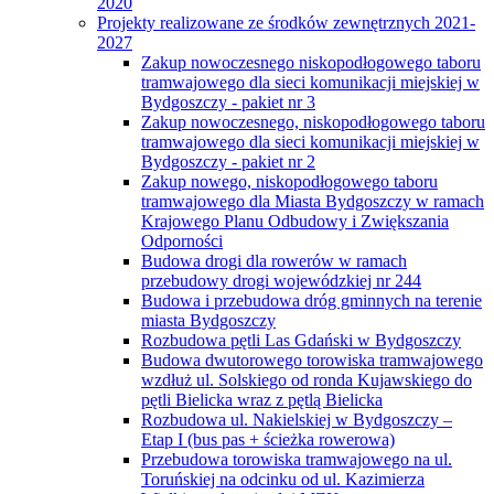
2020
Projekty realizowane ze środków zewnętrznych 2021-
2027
Zakup nowoczesnego niskopodłogowego taboru
tramwajowego dla sieci komunikacji miejskiej w
Bydgoszczy - pakiet nr 3
Zakup nowoczesnego, niskopodłogowego taboru
tramwajowego dla sieci komunikacji miejskiej w
Bydgoszczy - pakiet nr 2
Zakup nowego, niskopodłogowego taboru
tramwajowego dla Miasta Bydgoszczy w ramach
Krajowego Planu Odbudowy i Zwiększania
Odporności
Budowa drogi dla rowerów w ramach
przebudowy drogi wojewódzkiej nr 244
Budowa i przebudowa dróg gminnych na terenie
miasta Bydgoszczy
Rozbudowa pętli Las Gdański w Bydgoszczy
Budowa dwutorowego torowiska tramwajowego
wzdłuż ul. Solskiego od ronda Kujawskiego do
pętli Bielicka wraz z pętlą Bielicka
Rozbudowa ul. Nakielskiej w Bydgoszczy –
Etap I (bus pas + ścieżka rowerowa)
Przebudowa torowiska tramwajowego na ul.
Toruńskiej na odcinku od ul. Kazimierza