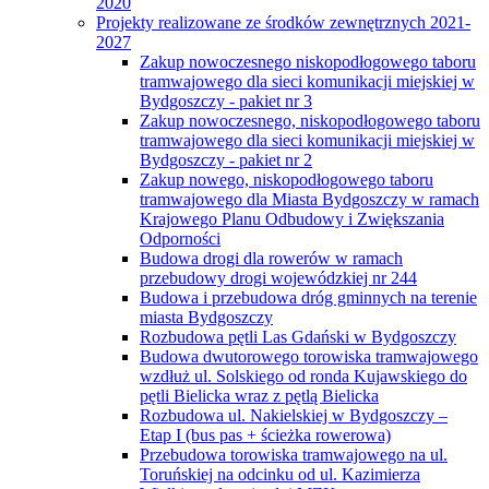
2020
Projekty realizowane ze środków zewnętrznych 2021-
2027
Zakup nowoczesnego niskopodłogowego taboru
tramwajowego dla sieci komunikacji miejskiej w
Bydgoszczy - pakiet nr 3
Zakup nowoczesnego, niskopodłogowego taboru
tramwajowego dla sieci komunikacji miejskiej w
Bydgoszczy - pakiet nr 2
Zakup nowego, niskopodłogowego taboru
tramwajowego dla Miasta Bydgoszczy w ramach
Krajowego Planu Odbudowy i Zwiększania
Odporności
Budowa drogi dla rowerów w ramach
przebudowy drogi wojewódzkiej nr 244
Budowa i przebudowa dróg gminnych na terenie
miasta Bydgoszczy
Rozbudowa pętli Las Gdański w Bydgoszczy
Budowa dwutorowego torowiska tramwajowego
wzdłuż ul. Solskiego od ronda Kujawskiego do
pętli Bielicka wraz z pętlą Bielicka
Rozbudowa ul. Nakielskiej w Bydgoszczy –
Etap I (bus pas + ścieżka rowerowa)
Przebudowa torowiska tramwajowego na ul.
Toruńskiej na odcinku od ul. Kazimierza