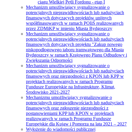
ciągu Wielkiej Pętli Fordonu - etap I
Mechanizm umożliwiający sygnalizowanie o
potencjalnych nieprawidłowościach lub nadużyciach
finansowych dotyczących projektów unijnych
współfinasowanych w ramach POIiŚ realizowanych
przez ZDMiKP w imieniu Miasta Bydgoszczy
Mechanizm umożliwiający sygnalizowanie o
potencjalnych nieprawidłowościach lub nadużyciach
finansowych dotyczących projektu "Zakup nowego
niskopodłogowego taboru tramwajowego dla Miasta
Bydgoszczy w ramach Krajowego Planu Odbudowy i
Zwiększania Odporności
Mechanizm umożliwiający sygnalizowanie o
potencjalnych nieprawidłowościach lub nadużyciach
finansowych oraz niezgodności z KPON lub KPP w
projektach realizowanych w ramach Programu
Fundusze Europejskie na Infrastrukturę, Klimat,
Środowisko 2021-2027
Mechanizmu umożliwiający sygnalizowanie o
potencjalnych nieprawidłowościach lub nadużyciach
finansowych oraz zgłoszenie niezgodności z
postanowieniami KPP lub KPON w projektach
realizowanych w ramach Programu Fundusze
Europejskie dla Kujaw i Pomorza na lata 2021 – 2027
Wyłożenie do wiadomości publicznej