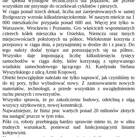
nie spełnia wymogów technicznych dla pojazdów, ale przede
wszystkim nie przystaje do oczekiwań cyklistów i pieszych.
W ciągu ponad trzech dekad, liczba aut zarejestrowanych w samej
Bydgoszczy wzrosła kilkudziesięciokrotnie. W naszym mieście na 1
000 mieszkańców przypada ponad 600 aut. Więcej jest tylko w
Warszawie, Wrocławiu i Poznaniu. Gro właścicieli wspomnianych
czterech kółek mieszczka w Osielsku, Niemczu oraz innych
miejscowościach położonych na północ. Wielokrotnie korzysta z
przeprawy w ciągu dnia, a przynajmniej w drodze do i z pracy. Do
tego należy dodać tysiące aut poruszających się na północ.
Wszystko daje imponującą liczbę kilkudziesięciu tysięcy
samochodów w ciągu doby, które korzystają z opisywanego
wiaduktu samochodowego łączącego Al. Kardynała Stefana
Wyszyńskiego z ulicą Armii Krajowej.
Obiekt bezwzględnie należało nie tylko naprawić, jak czyniliśmy to
do tej pory, tylko wybudować nowy. Z zastosowaniem nowych
materiałów, technologii, a przede wszystkim z uwzględnieniem
ruchu pieszych i rowerzystów.
Wszystko sprawia, że po zakończeniu budowy, odetchną z ulgą
wszyscy użytkownicy, nowej konstrukcji.
Najważniejsze, że finisz prac wartych ponad 20 milionów złotych
ma nastąpić jeszcze w tym roku.
Póki co, roboty przebiegają bardzo sprawnie mimo to, że w ultra
trudnych warunkach, ponieważ nad funkcjonującymi liniami
kolejowymi.