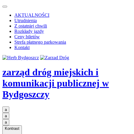
AKTUALNOŚCI
Utrudnienia
Z ostatniej chwili
Rozkłady jazdy
Ceny biletów
Strefa płatnego parkowania
Kontakt
zarząd dróg miejskich i
komunikacji publicznej
w
Bydgoszczy
a
a
a
Kontrast