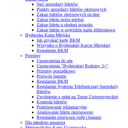
Sieć sprzedaży biletów
Punkty sprzedaży biletów okresowych
Zakup biletów okresowych on-line
Zakup biletu przez telefon
Zakup biletu u obsługi pojazdu
Zakup biletu w pojeździe kartą zbliżeniową
Bydgoska Karta Miejska
Jak uzyskać kartę BKM
Wszystko o Bydgoskiej Karcie Miejskiej
Regulamin BKM
Przepisy
Uprawnienia do ulg
Uprawnienia "Bydgoskiej Rodziny 3+"
Przepisy porządkowe
Przewóz bagażu
Regulamin BKM
Regulamin Systemu Telefonicznej Sprzedaży
Biletów
Zwolnienie z opłat na Trasie Uniwersyteckiej
Kontrola biletów
Postępowanie reklamacyjne
Anulowanie biletu okresowego
Regulamin przewozu osób i bagażu
Dla młodego pasażera
Metropolitalna Karta Uczniowska