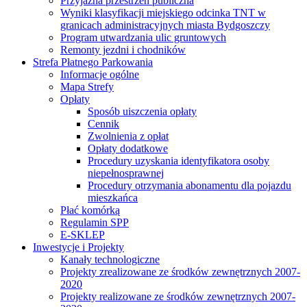
Przyjazna przestrzeń publiczna
Wyniki klasyfikacji miejskiego odcinka TNT w
granicach administracyjnych miasta Bydgoszczy
Program utwardzania ulic gruntowych
Remonty jezdni i chodników
Strefa Płatnego Parkowania
Informacje ogólne
Mapa Strefy
Opłaty
Sposób uiszczenia opłaty
Cennik
Zwolnienia z opłat
Opłaty dodatkowe
Procedury uzyskania identyfikatora osoby
niepełnosprawnej
Procedury otrzymania abonamentu dla pojazdu
mieszkańca
Płać komórką
Regulamin SPP
E-SKLEP
Inwestycje i Projekty
Kanały technologiczne
Projekty zrealizowane ze środków zewnętrznych 2007-
2020
Projekty realizowane ze środków zewnętrznych 2007-