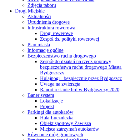
Zdjęcia taboru
Drogi Miejskie
Aktualności
Utrudnienia drogowe
Infrastruktura rowerowa
Drogi rowerowe
Zespół ds. polityki rowerowej
Plan miasta
Informacje ogólne
Bezpieczeństwo ruchu drogowego
Zespół do działań na rzecz poprawy
bezpieczeństwa ruchu drogowego Miasta
Bydgoszczy
Hulajnogi - bezpiecznie przez Bydgoszcz
Uwaga na zwierzęta
Raport o stanie brd w Bydgoszczy 2020
Baner system
Lokalizacje
Projekt
Parkingi dla autokarów
Hala Łuczniczka
Obiekt sportowy Zawisza
Miejsca zatrzymań autokarów
Równanie dróg gruntowych