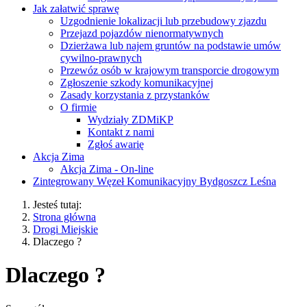
Jak załatwić sprawę
Uzgodnienie lokalizacji lub przebudowy zjazdu
Przejazd pojazdów nienormatywnych
Dzierżawa lub najem gruntów na podstawie umów
cywilno-prawnych
Przewóz osób w krajowym transporcie drogowym
Zgłoszenie szkody komunikacyjnej
Zasady korzystania z przystanków
O firmie
Wydziały ZDMiKP
Kontakt z nami
Zgłoś awarię
Akcja Zima
Akcja Zima - On-line
Zintegrowany Węzeł Komunikacyjny Bydgoszcz Leśna
Jesteś tutaj:
Strona główna
Drogi Miejskie
Dlaczego ?
Dlaczego ?