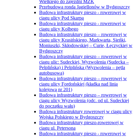
Wielkiego do zajezdni MZK
Przebudowa ronda Jagiellonów w Bydgoszczy
Budowa infrastruktury pieszo - rowerowej w
ciągu ulicy Pod Skarpą
Budowa infrastruktury pieszo - rowerowej w
ciągu ulicy Kolbego
Budowa infrastruktury pieszo – rowerowej w
ciągu ulicy Krasińskiego, Markwarta, Sieńki,
Moniuszki, Skłodowskiej – Curie, Łęczyckiej w
Bydgoszczy
Budowa infrastruktury pieszo – rowerowej w
ciągu ulic: Sudeckiej, Wyzwolenia (Sudecka –
Pelplińska) i Pelplińska (Wyzwolenia – pętla
autobusowa)
Budowa infrastruktury pieszo – rowerowej w
ciągu ulicy Fordońskiej (kładka nad linią
kolejową nr 201)
Budowa infrastruktury pieszo – rowerowej w
ciągu ulicy Wyzwolenia (odc. od ul. Sudeckiej
do początku wału)
Budowa infrastruktury rowerowej w ciągu ulicy
Wojska Polskiego w Bydgoszczy
Budowa infrastruktury pieszo-rowerowej w
ciągu ul. Petersona
Budowa infrastruktury pieszo - rowerowej w