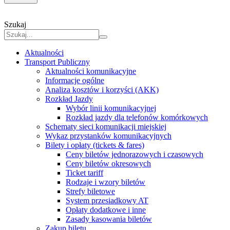
Szukaj
Aktualności
Transport Publiczny
Aktualności komunikacyjne
Informacje ogólne
Analiza kosztów i korzyści (AKK)
Rozkład Jazdy
Wybór linii komunikacyjnej
Rozkład jazdy dla telefonów komórkowych
Schematy sieci komunikacji miejskiej
Wykaz przystanków komunikacyjnych
Bilety i opłaty (tickets & fares)
Ceny biletów jednorazowych i czasowych
Ceny biletów okresowych
Ticket tariff
Rodzaje i wzory biletów
Strefy biletowe
System przesiadkowy AT
Opłaty dodatkowe i inne
Zasady kasowania biletów
Zakup biletu