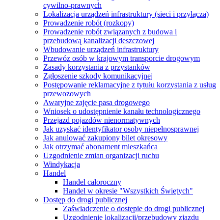
cywilno-prawnych
Lokalizacja urządzeń infrastruktury (sieci i przyłącza)
Prowadzenie robót (rozkopy)
Prowadzenie robót związanych z budowa i
przebudową kanalizacji deszczowej
Wbudowanie urządzeń infrastruktury
Przewóz osób w krajowym transporcie drogowym
Zasady korzystania z przystanków
Zgłoszenie szkody komunikacyjnej
Postępowanie reklamacyjne z tytułu korzystania z usług
przewozowych
Awaryjne zajęcie pasa drogowego
Wniosek o udostępnienie kanału technologicznego
Przejazd pojazdów nienormatywnych
Jak uzyskać identyfikator osoby niepełnosprawnej
Jak anulować zakupiony bilet okresowy
Jak otrzymać abonament mieszkańca
Uzgodnienie zmian organizacji ruchu
Windykacja
Handel
Handel całoroczny
Handel w okresie "Wszystkich Świętych"
Dostęp do drogi publicznej
Zaświadczenie o dostępie do drogi publicznej
Uzgodnienie lokalizacji/przebudowy zjazdu