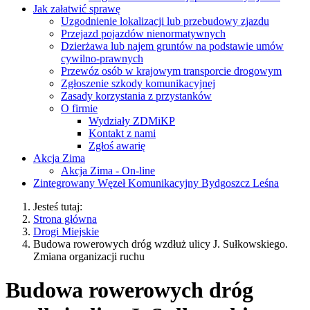
Jak załatwić sprawę
Uzgodnienie lokalizacji lub przebudowy zjazdu
Przejazd pojazdów nienormatywnych
Dzierżawa lub najem gruntów na podstawie umów
cywilno-prawnych
Przewóz osób w krajowym transporcie drogowym
Zgłoszenie szkody komunikacyjnej
Zasady korzystania z przystanków
O firmie
Wydziały ZDMiKP
Kontakt z nami
Zgłoś awarię
Akcja Zima
Akcja Zima - On-line
Zintegrowany Węzeł Komunikacyjny Bydgoszcz Leśna
Jesteś tutaj:
Strona główna
Drogi Miejskie
Budowa rowerowych dróg wzdłuż ulicy J. Sułkowskiego.
Zmiana organizacji ruchu
Budowa rowerowych dróg