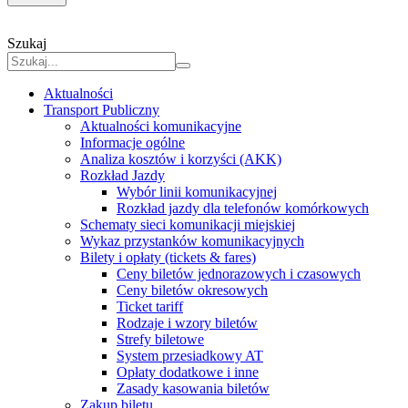
Szukaj
Aktualności
Transport Publiczny
Aktualności komunikacyjne
Informacje ogólne
Analiza kosztów i korzyści (AKK)
Rozkład Jazdy
Wybór linii komunikacyjnej
Rozkład jazdy dla telefonów komórkowych
Schematy sieci komunikacji miejskiej
Wykaz przystanków komunikacyjnych
Bilety i opłaty (tickets & fares)
Ceny biletów jednorazowych i czasowych
Ceny biletów okresowych
Ticket tariff
Rodzaje i wzory biletów
Strefy biletowe
System przesiadkowy AT
Opłaty dodatkowe i inne
Zasady kasowania biletów
Zakup biletu