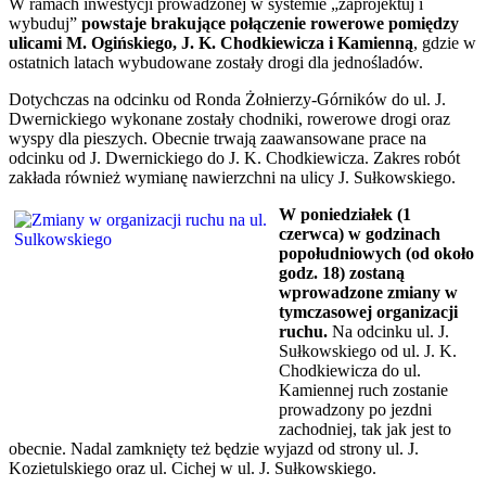
W ramach inwestycji prowadzonej w systemie „zaprojektuj i
wybuduj”
powstaje brakujące połączenie rowerowe pomiędzy
ulicami M. Ogińskiego, J. K. Chodkiewicza i Kamienną
, gdzie w
ostatnich latach wybudowane zostały drogi dla jednośladów.
Dotychczas na odcinku od Ronda Żołnierzy-Górników do ul. J.
Dwernickiego wykonane zostały chodniki, rowerowe drogi oraz
wyspy dla pieszych. Obecnie trwają zaawansowane prace na
odcinku od J. Dwernickiego do J. K. Chodkiewicza. Zakres robót
zakłada również wymianę nawierzchni na ulicy J. Sułkowskiego.
W poniedziałek (1
czerwca) w godzinach
popołudniowych (od około
godz. 18) zostaną
wprowadzone zmiany w
tymczasowej organizacji
ruchu.
Na odcinku ul. J.
Sułkowskiego od ul. J. K.
Chodkiewicza do ul.
Kamiennej ruch zostanie
prowadzony po jezdni
zachodniej, tak jak jest to
obecnie. Nadal zamknięty też będzie wyjazd od strony ul. J.
Kozietulskiego oraz ul. Cichej w ul. J. Sułkowskiego.