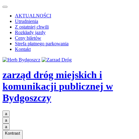
AKTUALNOŚCI
Utrudnienia
Z ostatniej chwili
Rozkłady jazdy
Ceny biletów
Strefa płatnego parkowania
Kontakt
zarząd dróg miejskich i
komunikacji publicznej
w
Bydgoszczy
a
a
a
Kontrast