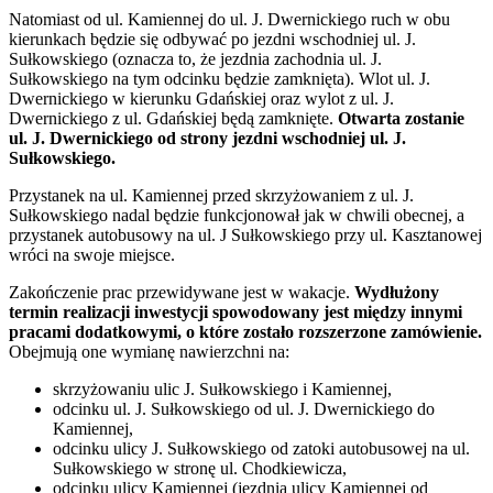
Natomiast od ul. Kamiennej do ul. J. Dwernickiego ruch w obu
kierunkach będzie się odbywać po jezdni wschodniej ul. J.
Sułkowskiego (oznacza to, że jezdnia zachodnia ul. J.
Sułkowskiego na tym odcinku będzie zamknięta). Wlot ul. J.
Dwernickiego w kierunku Gdańskiej oraz wylot z ul. J.
Dwernickiego z ul. Gdańskiej będą zamknięte.
Otwarta zostanie
ul. J. Dwernickiego od strony jezdni wschodniej ul. J.
Sułkowskiego.
Przystanek na ul. Kamiennej przed skrzyżowaniem z ul. J.
Sułkowskiego nadal będzie funkcjonował jak w chwili obecnej, a
przystanek autobusowy na ul. J Sułkowskiego przy ul. Kasztanowej
wróci na swoje miejsce.
Zakończenie prac przewidywane jest w wakacje.
Wydłużony
termin realizacji inwestycji spowodowany jest między innymi
pracami dodatkowymi, o które zostało rozszerzone zamówienie.
Obejmują one wymianę nawierzchni na:
skrzyżowaniu ulic J. Sułkowskiego i Kamiennej,
odcinku ul. J. Sułkowskiego od ul. J. Dwernickiego do
Kamiennej,
odcinku ulicy J. Sułkowskiego od zatoki autobusowej na ul.
Sułkowskiego w stronę ul. Chodkiewicza,
odcinku ulicy Kamiennej (jezdnia ulicy Kamiennej od