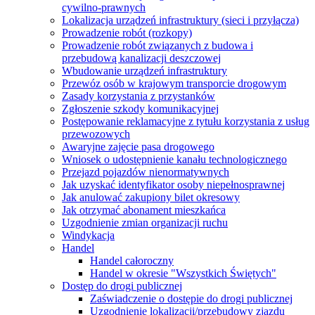
cywilno-prawnych
Lokalizacja urządzeń infrastruktury (sieci i przyłącza)
Prowadzenie robót (rozkopy)
Prowadzenie robót związanych z budowa i
przebudową kanalizacji deszczowej
Wbudowanie urządzeń infrastruktury
Przewóz osób w krajowym transporcie drogowym
Zasady korzystania z przystanków
Zgłoszenie szkody komunikacyjnej
Postępowanie reklamacyjne z tytułu korzystania z usług
przewozowych
Awaryjne zajęcie pasa drogowego
Wniosek o udostępnienie kanału technologicznego
Przejazd pojazdów nienormatywnych
Jak uzyskać identyfikator osoby niepełnosprawnej
Jak anulować zakupiony bilet okresowy
Jak otrzymać abonament mieszkańca
Uzgodnienie zmian organizacji ruchu
Windykacja
Handel
Handel całoroczny
Handel w okresie "Wszystkich Świętych"
Dostęp do drogi publicznej
Zaświadczenie o dostępie do drogi publicznej
Uzgodnienie lokalizacji/przebudowy zjazdu