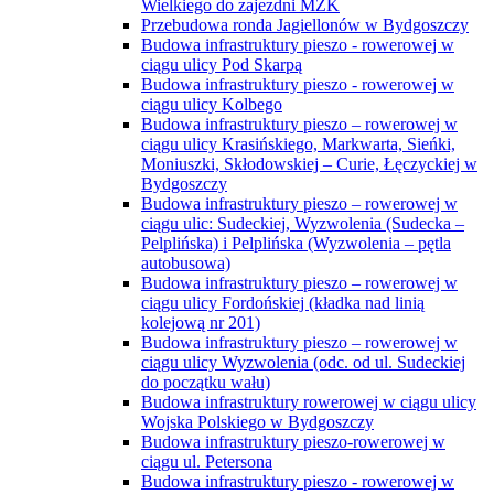
Wielkiego do zajezdni MZK
Przebudowa ronda Jagiellonów w Bydgoszczy
Budowa infrastruktury pieszo - rowerowej w
ciągu ulicy Pod Skarpą
Budowa infrastruktury pieszo - rowerowej w
ciągu ulicy Kolbego
Budowa infrastruktury pieszo – rowerowej w
ciągu ulicy Krasińskiego, Markwarta, Sieńki,
Moniuszki, Skłodowskiej – Curie, Łęczyckiej w
Bydgoszczy
Budowa infrastruktury pieszo – rowerowej w
ciągu ulic: Sudeckiej, Wyzwolenia (Sudecka –
Pelplińska) i Pelplińska (Wyzwolenia – pętla
autobusowa)
Budowa infrastruktury pieszo – rowerowej w
ciągu ulicy Fordońskiej (kładka nad linią
kolejową nr 201)
Budowa infrastruktury pieszo – rowerowej w
ciągu ulicy Wyzwolenia (odc. od ul. Sudeckiej
do początku wału)
Budowa infrastruktury rowerowej w ciągu ulicy
Wojska Polskiego w Bydgoszczy
Budowa infrastruktury pieszo-rowerowej w
ciągu ul. Petersona
Budowa infrastruktury pieszo - rowerowej w