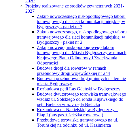
2020
Projekty realizowane ze środków zewnętrznych 2021-
2027
Zakup nowoczesnego niskopodłogowego taboru
tramwajowego dla sieci komunikacji miejskiej w
Bydgoszczy - pakiet nr 3
Zakup nowoczesnego, niskopodłogowego taboru
tramwajowego dla sieci komunikacji miejskiej w
Bydgoszczy - pakiet nr 2
Zakup nowego, niskopodłogowego taboru
tramwajowego dla Miasta Bydgoszczy w ramach
Krajowego Planu Odbudowy i Zwiększania
Odporności
Budowa drogi dla rowerów w ramach
przebudowy drogi wojewódzkiej nr 244
Budowa i przebudowa dróg gminnych na terenie
miasta Bydgoszczy
Rozbudowa pętli Las Gdański w Bydgoszczy
Budowa dwutorowego torowiska tramwajowego
wzdłuż ul. Solskiego od ronda Kujawskiego do
pętli Bielicka wraz z pętlą Bielicka
Rozbudowa ul. Nakielskiej w Bydgoszczy –
Etap I (bus pas + ścieżka rowerowa)
Przebudowa torowiska tramwajowego na ul.
Toruńskiej na odcinku od ul. Kazimierza