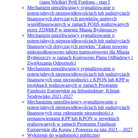
ciągu Wielkiej Pętli Fordonu - etap I
Mechanizm umożliwiający sygnalizowanie o
potencjalnych nieprawidłowościach lub nadużyciach
finansowych dotyczących projektów unijnych
współfinasowanych w ramach POIiŚ realizowanych
przez ZDMiKP w imieniu Miasta Bydgoszczy
Mechanizm umożliwiający sygnalizowanie o
potencjalnych nieprawidłowościach lub nadużyciach
finansowych dotyczących projektu "Zakup nowego
niskopodłogowego taboru tramwajowego dla Miasta
Bydgoszczy w ramach Krajowego Planu Odbudowy i
Zwiększania Odporności
Mechanizm umożliwiający sygnalizowanie o
potencjalnych nieprawidłowościach lub nadużyciach
finansowych oraz niezgodności z KPON lub KPP w
projektach realizowanych w ramach Programu
Fundusze Europejskie na Infrastrukturę, Klimat,
Środowisko 2021-2027
Mechanizmu umożliwiający sygnalizowanie o
potencjalnych nieprawidłowościach lub nadużyciach
finansowych oraz zgłoszenie niezgodności z
postanowieniami KPP lub KPON w projektach
realizowanych w ramach Programu Fundusze
Europejskie dla Kujaw i Pomorza na lata 2021 – 2027
Wyłożenie do wiadomości publicznej