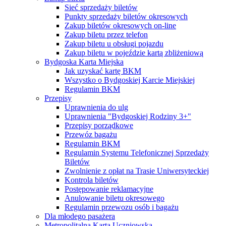
Sieć sprzedaży biletów
Punkty sprzedaży biletów okresowych
Zakup biletów okresowych on-line
Zakup biletu przez telefon
Zakup biletu u obsługi pojazdu
Zakup biletu w pojeździe kartą zbliżeniową
Bydgoska Karta Miejska
Jak uzyskać kartę BKM
Wszystko o Bydgoskiej Karcie Miejskiej
Regulamin BKM
Przepisy
Uprawnienia do ulg
Uprawnienia "Bydgoskiej Rodziny 3+"
Przepisy porządkowe
Przewóz bagażu
Regulamin BKM
Regulamin Systemu Telefonicznej Sprzedaży
Biletów
Zwolnienie z opłat na Trasie Uniwersyteckiej
Kontrola biletów
Postępowanie reklamacyjne
Anulowanie biletu okresowego
Regulamin przewozu osób i bagażu
Dla młodego pasażera
Metropolitalna Karta Uczniowska