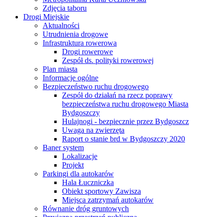
Zdjęcia taboru
Drogi Miejskie
Aktualności
Utrudnienia drogowe
Infrastruktura rowerowa
Drogi rowerowe
Zespół ds. polityki rowerowej
Plan miasta
Informacje ogólne
Bezpieczeństwo ruchu drogowego
Zespół do działań na rzecz poprawy
bezpieczeństwa ruchu drogowego Miasta
Bydgoszczy
Hulajnogi - bezpiecznie przez Bydgoszcz
Uwaga na zwierzęta
Raport o stanie brd w Bydgoszczy 2020
Baner system
Lokalizacje
Projekt
Parkingi dla autokarów
Hala Łuczniczka
Obiekt sportowy Zawisza
Miejsca zatrzymań autokarów
Równanie dróg gruntowych