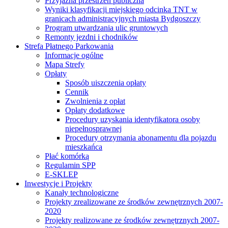
Przyjazna przestrzeń publiczna
Wyniki klasyfikacji miejskiego odcinka TNT w
granicach administracyjnych miasta Bydgoszczy
Program utwardzania ulic gruntowych
Remonty jezdni i chodników
Strefa Płatnego Parkowania
Informacje ogólne
Mapa Strefy
Opłaty
Sposób uiszczenia opłaty
Cennik
Zwolnienia z opłat
Opłaty dodatkowe
Procedury uzyskania identyfikatora osoby
niepełnosprawnej
Procedury otrzymania abonamentu dla pojazdu
mieszkańca
Płać komórką
Regulamin SPP
E-SKLEP
Inwestycje i Projekty
Kanały technologiczne
Projekty zrealizowane ze środków zewnętrznych 2007-
2020
Projekty realizowane ze środków zewnętrznych 2007-