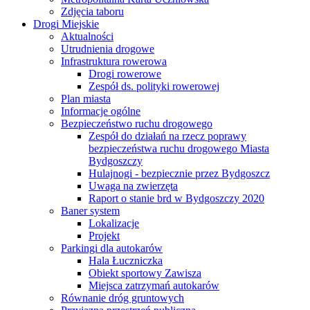
Zdjęcia taboru
Drogi Miejskie
Aktualności
Utrudnienia drogowe
Infrastruktura rowerowa
Drogi rowerowe
Zespół ds. polityki rowerowej
Plan miasta
Informacje ogólne
Bezpieczeństwo ruchu drogowego
Zespół do działań na rzecz poprawy
bezpieczeństwa ruchu drogowego Miasta
Bydgoszczy
Hulajnogi - bezpiecznie przez Bydgoszcz
Uwaga na zwierzęta
Raport o stanie brd w Bydgoszczy 2020
Baner system
Lokalizacje
Projekt
Parkingi dla autokarów
Hala Łuczniczka
Obiekt sportowy Zawisza
Miejsca zatrzymań autokarów
Równanie dróg gruntowych