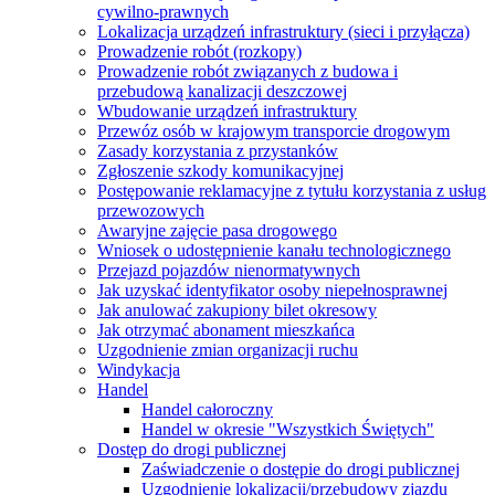
cywilno-prawnych
Lokalizacja urządzeń infrastruktury (sieci i przyłącza)
Prowadzenie robót (rozkopy)
Prowadzenie robót związanych z budowa i
przebudową kanalizacji deszczowej
Wbudowanie urządzeń infrastruktury
Przewóz osób w krajowym transporcie drogowym
Zasady korzystania z przystanków
Zgłoszenie szkody komunikacyjnej
Postępowanie reklamacyjne z tytułu korzystania z usług
przewozowych
Awaryjne zajęcie pasa drogowego
Wniosek o udostępnienie kanału technologicznego
Przejazd pojazdów nienormatywnych
Jak uzyskać identyfikator osoby niepełnosprawnej
Jak anulować zakupiony bilet okresowy
Jak otrzymać abonament mieszkańca
Uzgodnienie zmian organizacji ruchu
Windykacja
Handel
Handel całoroczny
Handel w okresie "Wszystkich Świętych"
Dostęp do drogi publicznej
Zaświadczenie o dostępie do drogi publicznej
Uzgodnienie lokalizacji/przebudowy zjazdu