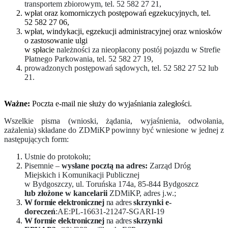
transportem zbiorowym, tel. 52 582 27 21,
wpłat oraz komorniczych postępowań egzekucyjnych, tel.
52 582 27 06,
wpłat, windykacji, egzekucji administracyjnej oraz wniosków
o zastosowanie ulgi
w spłacie
należności za nieopłacony postój pojazdu w Strefie
Płatnego Parkowania, tel. 52 582 27 19,
prowadzonych postępowań sądowych, tel. 52 582 27 52 lub
21.
Ważne:
Poczta e-mail nie służy do wyjaśniania zaległości.
Wszelkie pisma (wnioski, żądania, wyjaśnienia, odwołania,
zażalenia) składane do ZDMiKP powinny być wniesione w jednej z
następujących form:
Ustnie do protokołu;
Pisemnie –
wysłane pocztą na adres:
Zarząd Dróg
Miejskich i Komunikacji Publicznej
w Bydgoszczy, ul. Toruńska 174a, 85-844 Bydgoszcz
lub złożone w kancelarii
ZDMiKP, adres j.w.;
W formie elektronicznej
na adres
skrzynki e-
doreczeń
:AE:PL-16631-21247-SGARI-19
W formie elektronicznej
na adres
skrzynki