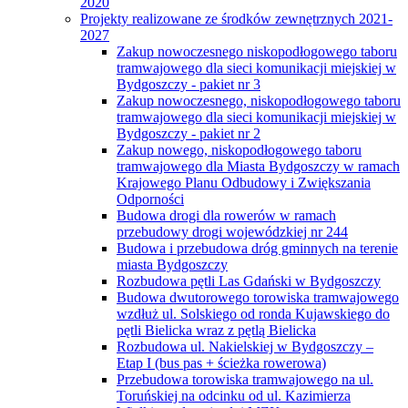
2020
Projekty realizowane ze środków zewnętrznych 2021-
2027
Zakup nowoczesnego niskopodłogowego taboru
tramwajowego dla sieci komunikacji miejskiej w
Bydgoszczy - pakiet nr 3
Zakup nowoczesnego, niskopodłogowego taboru
tramwajowego dla sieci komunikacji miejskiej w
Bydgoszczy - pakiet nr 2
Zakup nowego, niskopodłogowego taboru
tramwajowego dla Miasta Bydgoszczy w ramach
Krajowego Planu Odbudowy i Zwiększania
Odporności
Budowa drogi dla rowerów w ramach
przebudowy drogi wojewódzkiej nr 244
Budowa i przebudowa dróg gminnych na terenie
miasta Bydgoszczy
Rozbudowa pętli Las Gdański w Bydgoszczy
Budowa dwutorowego torowiska tramwajowego
wzdłuż ul. Solskiego od ronda Kujawskiego do
pętli Bielicka wraz z pętlą Bielicka
Rozbudowa ul. Nakielskiej w Bydgoszczy –
Etap I (bus pas + ścieżka rowerowa)
Przebudowa torowiska tramwajowego na ul.
Toruńskiej na odcinku od ul. Kazimierza