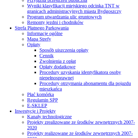
Przyjazna przestrzeń publiczna
Wyniki klasyfikacji miejskiego odcinka TNT w
granicach administracyjnych miasta Bydgoszczy
Program utwardzania ulic gruntowych
Remonty jezdni i chodników
Strefa Płatnego Parkowania
Informacje ogólne
Mapa Strefy
Opłaty
Sposób uiszczenia opłaty
Cennik
Zwolnienia z opłat
Opłaty dodatkowe
Procedury uzyskania identyfikatora osoby
niepełnosprawnej
Procedury otrzymania abonamentu dla pojazdu
mieszkańca
Płać komórką
Regulamin SPP
E-SKLEP
Inwestycje i Projekty
Kanały technologiczne
Projekty zrealizowane ze środków zewnętrznych 2007-
2020
Projekty realizowane ze środków zewnętrznych 2007-