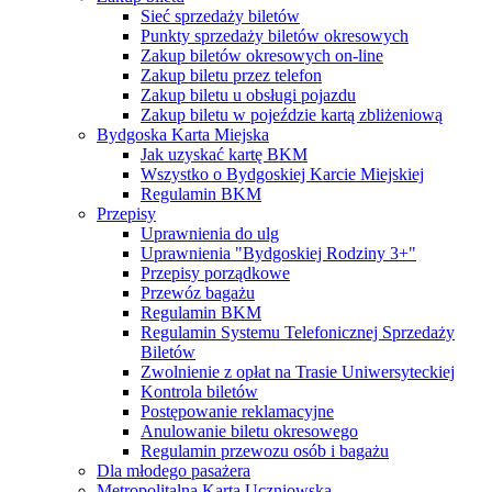
Sieć sprzedaży biletów
Punkty sprzedaży biletów okresowych
Zakup biletów okresowych on-line
Zakup biletu przez telefon
Zakup biletu u obsługi pojazdu
Zakup biletu w pojeździe kartą zbliżeniową
Bydgoska Karta Miejska
Jak uzyskać kartę BKM
Wszystko o Bydgoskiej Karcie Miejskiej
Regulamin BKM
Przepisy
Uprawnienia do ulg
Uprawnienia "Bydgoskiej Rodziny 3+"
Przepisy porządkowe
Przewóz bagażu
Regulamin BKM
Regulamin Systemu Telefonicznej Sprzedaży
Biletów
Zwolnienie z opłat na Trasie Uniwersyteckiej
Kontrola biletów
Postępowanie reklamacyjne
Anulowanie biletu okresowego
Regulamin przewozu osób i bagażu
Dla młodego pasażera
Metropolitalna Karta Uczniowska