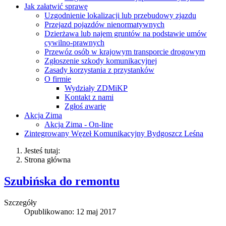
Jak załatwić sprawę
Uzgodnienie lokalizacji lub przebudowy zjazdu
Przejazd pojazdów nienormatywnych
Dzierżawa lub najem gruntów na podstawie umów
cywilno-prawnych
Przewóz osób w krajowym transporcie drogowym
Zgłoszenie szkody komunikacyjnej
Zasady korzystania z przystanków
O firmie
Wydziały ZDMiKP
Kontakt z nami
Zgłoś awarię
Akcja Zima
Akcja Zima - On-line
Zintegrowany Węzeł Komunikacyjny Bydgoszcz Leśna
Jesteś tutaj:
Strona główna
Szubińska do remontu
Szczegóły
Opublikowano: 12 maj 2017