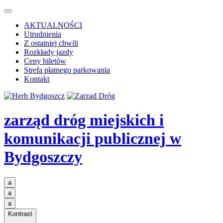
AKTUALNOŚCI
Utrudnienia
Z ostatniej chwili
Rozkłady jazdy
Ceny biletów
Strefa płatnego parkowania
Kontakt
zarząd dróg miejskich i
komunikacji publicznej
w
Bydgoszczy
a
a
a
Kontrast