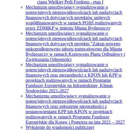
ciągu Wielkiej Pętli Fordonu - etap I
Mechanizm umożliwiający sygnalizowanie o
potencjalnych nieprawidłowościach lub nadużyciach
finansowych dotyczących projektów unijnych
współfinasowanych w ramach POIiŚ realizowanych
przez ZDMiKP w imieniu Miasta Bydgoszczy
Mechanizm umożliwiający sygnalizowanie o
potencjalnych nieprawidłowościach lub nadużyciach
finansowych dotyczących projektu "Zakup nowego
niskopodłogowego taboru tramwajowego dla Miasta
Bydgoszczy w ramach Krajowego Planu Odbudowy i
Zwiększania Odporności
Mechanizm umożliwiający sygnalizowanie o
potencjalnych nieprawidłowościach lub nadużyciach
finansowych oraz niezgodności z KPON lub KPP w
projektach realizowanych w ramach Programu
Fundusze Europejskie na Infrastrukturę, Klimat,
Środowisko 2021-2027
Mechanizmu umożliwiający sygnalizowanie o
potencjalnych nieprawidłowościach lub nadużyciach
finansowych oraz zgłoszenie niezgodności z
postanowieniami KPP lub KPON w projektach
realizowanych w ramach Programu Fundusze
Europejskie dla Kujaw i Pomorza na lata 2021 – 2027
Wyłożenie do wiadomości publicznej