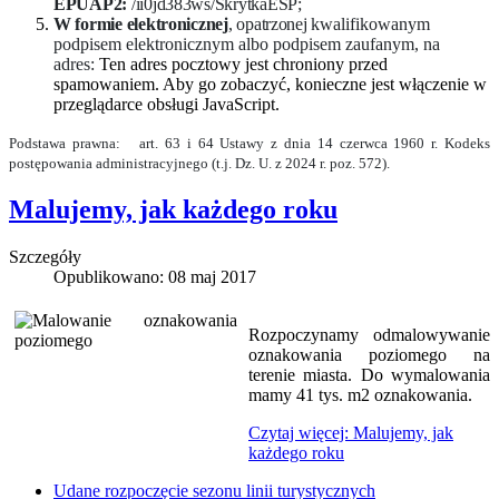
EPUAP2:
/ii0jd383ws/SkrytkaESP;
W formie elektronicznej
, opatrzonej
kwalifikowanym
podpisem elektronicznym albo podpisem zaufanym, na
adres:
Ten adres pocztowy jest chroniony przed
spamowaniem. Aby go zobaczyć, konieczne jest włączenie w
przeglądarce obsługi JavaScript.
Podstawa prawna: art. 63 i 64 Ustawy z dnia 14 czerwca 1960 r. Kodeks
postępowania administracyjnego (t.j. Dz. U. z 2024 r. poz. 572).
Malujemy, jak każdego roku
Szczegóły
Opublikowano: 08 maj 2017
Rozpoczynamy odmalowywanie
oznakowania poziomego na
terenie miasta. Do wymalowania
mamy 41 tys. m2 oznakowania.
Czytaj więcej: Malujemy, jak
każdego roku
Udane rozpoczęcie sezonu linii turystycznych