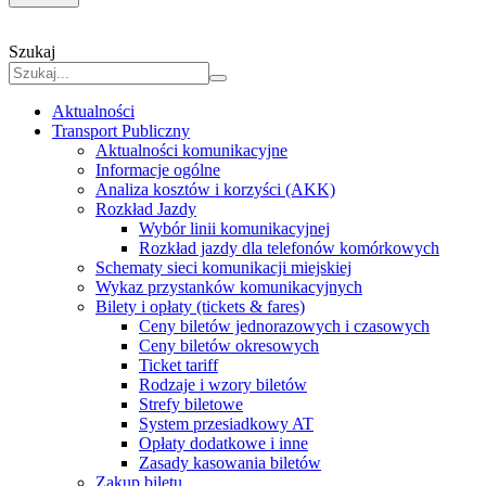
Szukaj
Aktualności
Transport Publiczny
Aktualności komunikacyjne
Informacje ogólne
Analiza kosztów i korzyści (AKK)
Rozkład Jazdy
Wybór linii komunikacyjnej
Rozkład jazdy dla telefonów komórkowych
Schematy sieci komunikacji miejskiej
Wykaz przystanków komunikacyjnych
Bilety i opłaty (tickets & fares)
Ceny biletów jednorazowych i czasowych
Ceny biletów okresowych
Ticket tariff
Rodzaje i wzory biletów
Strefy biletowe
System przesiadkowy AT
Opłaty dodatkowe i inne
Zasady kasowania biletów
Zakup biletu