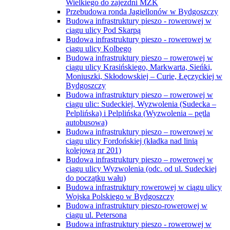
Wielkiego do zajezdni MZK
Przebudowa ronda Jagiellonów w Bydgoszczy
Budowa infrastruktury pieszo - rowerowej w
ciągu ulicy Pod Skarpą
Budowa infrastruktury pieszo - rowerowej w
ciągu ulicy Kolbego
Budowa infrastruktury pieszo – rowerowej w
ciągu ulicy Krasińskiego, Markwarta, Sieńki,
Moniuszki, Skłodowskiej – Curie, Łęczyckiej w
Bydgoszczy
Budowa infrastruktury pieszo – rowerowej w
ciągu ulic: Sudeckiej, Wyzwolenia (Sudecka –
Pelplińska) i Pelplińska (Wyzwolenia – pętla
autobusowa)
Budowa infrastruktury pieszo – rowerowej w
ciągu ulicy Fordońskiej (kładka nad linią
kolejową nr 201)
Budowa infrastruktury pieszo – rowerowej w
ciągu ulicy Wyzwolenia (odc. od ul. Sudeckiej
do początku wału)
Budowa infrastruktury rowerowej w ciągu ulicy
Wojska Polskiego w Bydgoszczy
Budowa infrastruktury pieszo-rowerowej w
ciągu ul. Petersona
Budowa infrastruktury pieszo - rowerowej w