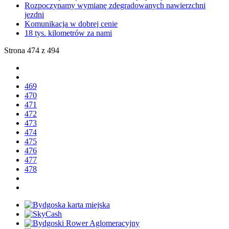
Rozpoczynamy wymianę zdegradowanych nawierzchni
jezdni
Komunikacja w dobrej cenie
18 tys. kilometrów za nami
Strona 474 z 494
469
470
471
472
473
474
475
476
477
478