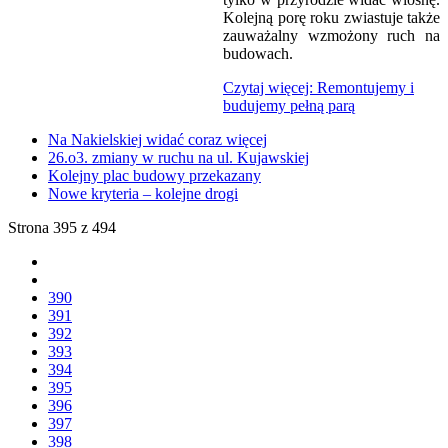
Kolejną porę roku zwiastuje także
zauważalny wzmożony ruch na
budowach.
Czytaj więcej: Remontujemy i
budujemy pełną parą
Na Nakielskiej widać coraz więcej
26.o3. zmiany w ruchu na ul. Kujawskiej
Kolejny plac budowy przekazany
Nowe kryteria – kolejne drogi
Strona 395 z 494
390
391
392
393
394
395
396
397
398