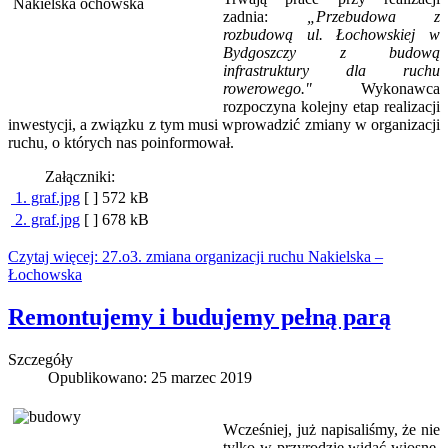
zadnia:
„Przebudowa z
rozbudową ul. Łochowskiej w
Bydgoszczy z budową
infrastruktury dla ruchu
rowerowego."
Wykonawca
rozpoczyna kolejny etap realizacji
inwestycji, a związku z tym musi wprowadzić zmiany w organizacji
ruchu, o których nas poinformował.
Załączniki:
1. graf.jpg
[ ]
572 kB
2. graf.jpg
[ ]
678 kB
Czytaj więcej: 27.o3. zmiana organizacji ruchu Nakielska –
Łochowska
Remontujemy i budujemy pełną parą
Szczegóły
Opublikowano: 25 marzec 2019
Wcześniej, już napisaliśmy, że nie
tylko w przyrodzie widać wiosnę.