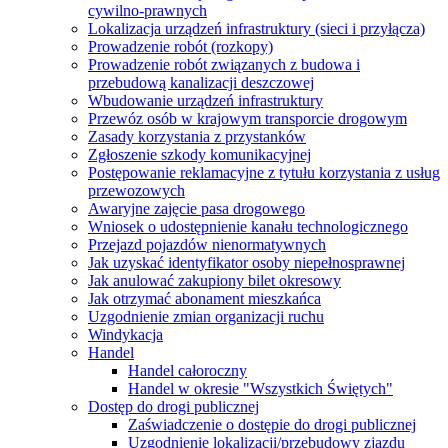
cywilno-prawnych
Lokalizacja urządzeń infrastruktury (sieci i przyłącza)
Prowadzenie robót (rozkopy)
Prowadzenie robót związanych z budowa i
przebudową kanalizacji deszczowej
Wbudowanie urządzeń infrastruktury
Przewóz osób w krajowym transporcie drogowym
Zasady korzystania z przystanków
Zgłoszenie szkody komunikacyjnej
Postępowanie reklamacyjne z tytułu korzystania z usług
przewozowych
Awaryjne zajęcie pasa drogowego
Wniosek o udostępnienie kanału technologicznego
Przejazd pojazdów nienormatywnych
Jak uzyskać identyfikator osoby niepełnosprawnej
Jak anulować zakupiony bilet okresowy
Jak otrzymać abonament mieszkańca
Uzgodnienie zmian organizacji ruchu
Windykacja
Handel
Handel całoroczny
Handel w okresie "Wszystkich Świętych"
Dostęp do drogi publicznej
Zaświadczenie o dostępie do drogi publicznej
Uzgodnienie lokalizacji/przebudowy zjazdu