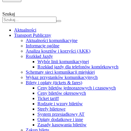
Szukaj
Aktualności
Transport Publiczny
Aktualności komunikacyjne
Informacje ogólne
Analiza kosztów i korzyści (AKK)
Rozkład Jazdy
Wybór linii komunikacyjnej
Rozkład jazdy dla telefonów komórkowych
Schematy sieci komunikacji miejskiej
Wykaz przystanków komunikacyjnych
Bilety i opłaty (tickets & fares)
Ceny biletów jednorazowych i czasowych
Ceny biletów okresowych
Ticket tariff
Rodzaje i wzory biletów
Strefy biletowe
System przesiadkowy AT
Opłaty dodatkowe i inne
Zasady kasowania biletów
Zakup biletu