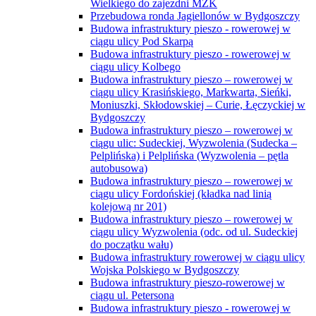
Wielkiego do zajezdni MZK
Przebudowa ronda Jagiellonów w Bydgoszczy
Budowa infrastruktury pieszo - rowerowej w
ciągu ulicy Pod Skarpą
Budowa infrastruktury pieszo - rowerowej w
ciągu ulicy Kolbego
Budowa infrastruktury pieszo – rowerowej w
ciągu ulicy Krasińskiego, Markwarta, Sieńki,
Moniuszki, Skłodowskiej – Curie, Łęczyckiej w
Bydgoszczy
Budowa infrastruktury pieszo – rowerowej w
ciągu ulic: Sudeckiej, Wyzwolenia (Sudecka –
Pelplińska) i Pelplińska (Wyzwolenia – pętla
autobusowa)
Budowa infrastruktury pieszo – rowerowej w
ciągu ulicy Fordońskiej (kładka nad linią
kolejową nr 201)
Budowa infrastruktury pieszo – rowerowej w
ciągu ulicy Wyzwolenia (odc. od ul. Sudeckiej
do początku wału)
Budowa infrastruktury rowerowej w ciągu ulicy
Wojska Polskiego w Bydgoszczy
Budowa infrastruktury pieszo-rowerowej w
ciągu ul. Petersona
Budowa infrastruktury pieszo - rowerowej w