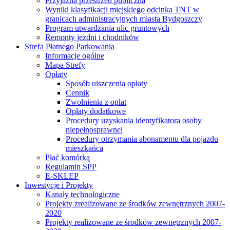
Przyjazna przestrzeń publiczna
Wyniki klasyfikacji miejskiego odcinka TNT w
granicach administracyjnych miasta Bydgoszczy
Program utwardzania ulic gruntowych
Remonty jezdni i chodników
Strefa Płatnego Parkowania
Informacje ogólne
Mapa Strefy
Opłaty
Sposób uiszczenia opłaty
Cennik
Zwolnienia z opłat
Opłaty dodatkowe
Procedury uzyskania identyfikatora osoby
niepełnosprawnej
Procedury otrzymania abonamentu dla pojazdu
mieszkańca
Płać komórką
Regulamin SPP
E-SKLEP
Inwestycje i Projekty
Kanały technologiczne
Projekty zrealizowane ze środków zewnętrznych 2007-
2020
Projekty realizowane ze środków zewnętrznych 2007-