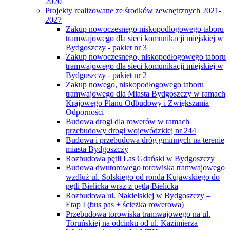
2020
Projekty realizowane ze środków zewnętrznych 2021-
2027
Zakup nowoczesnego niskopodłogowego taboru
tramwajowego dla sieci komunikacji miejskiej w
Bydgoszczy - pakiet nr 3
Zakup nowoczesnego, niskopodłogowego taboru
tramwajowego dla sieci komunikacji miejskiej w
Bydgoszczy - pakiet nr 2
Zakup nowego, niskopodłogowego taboru
tramwajowego dla Miasta Bydgoszczy w ramach
Krajowego Planu Odbudowy i Zwiększania
Odporności
Budowa drogi dla rowerów w ramach
przebudowy drogi wojewódzkiej nr 244
Budowa i przebudowa dróg gminnych na terenie
miasta Bydgoszczy
Rozbudowa pętli Las Gdański w Bydgoszczy
Budowa dwutorowego torowiska tramwajowego
wzdłuż ul. Solskiego od ronda Kujawskiego do
pętli Bielicka wraz z pętlą Bielicka
Rozbudowa ul. Nakielskiej w Bydgoszczy –
Etap I (bus pas + ścieżka rowerowa)
Przebudowa torowiska tramwajowego na ul.
Toruńskiej na odcinku od ul. Kazimierza