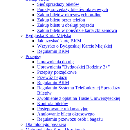
Sieć sprzedaży biletów
Punkty sprzedaży biletów okresowych
Zakup biletów okresowych on-line
Zakup biletu przez telefon
Zakup biletu u obsługi pojazdu
Zakup biletu w pojeździe kartą zbliżeniową
Bydgoska Karta Miejska
Jak uzyskać kartę BKM
Wszystko o Bydgoskiej Karcie Miejskiej
Regulamin BKM
Przepisy
Uprawnienia do ulg
Uprawnienia "Bydgoskiej Rodziny 3+"
Przepisy porządkowe
Przewóz bagażu
Regulamin BKM
Regulamin Systemu Telefonicznej Sprzedaży
Biletów
Zwolnienie z opłat na Trasie Uniwersyteckiej
Kontrola biletów
Postępowanie reklamacyjne
Anulowanie biletu okresowego
Regulamin przewozu osób i bagażu
Dla młodego pasażera
Metropolitalna Karta Uczniowska