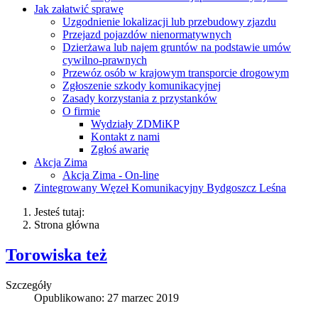
Jak załatwić sprawę
Uzgodnienie lokalizacji lub przebudowy zjazdu
Przejazd pojazdów nienormatywnych
Dzierżawa lub najem gruntów na podstawie umów
cywilno-prawnych
Przewóz osób w krajowym transporcie drogowym
Zgłoszenie szkody komunikacyjnej
Zasady korzystania z przystanków
O firmie
Wydziały ZDMiKP
Kontakt z nami
Zgłoś awarię
Akcja Zima
Akcja Zima - On-line
Zintegrowany Węzeł Komunikacyjny Bydgoszcz Leśna
Jesteś tutaj:
Strona główna
Torowiska też
Szczegóły
Opublikowano: 27 marzec 2019