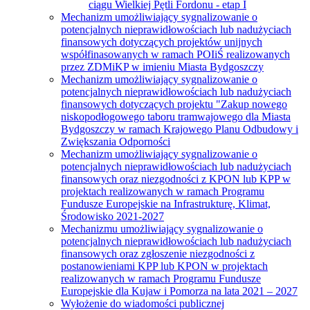
ciągu Wielkiej Pętli Fordonu - etap I
Mechanizm umożliwiający sygnalizowanie o
potencjalnych nieprawidłowościach lub nadużyciach
finansowych dotyczących projektów unijnych
współfinasowanych w ramach POIiŚ realizowanych
przez ZDMiKP w imieniu Miasta Bydgoszczy
Mechanizm umożliwiający sygnalizowanie o
potencjalnych nieprawidłowościach lub nadużyciach
finansowych dotyczących projektu "Zakup nowego
niskopodłogowego taboru tramwajowego dla Miasta
Bydgoszczy w ramach Krajowego Planu Odbudowy i
Zwiększania Odporności
Mechanizm umożliwiający sygnalizowanie o
potencjalnych nieprawidłowościach lub nadużyciach
finansowych oraz niezgodności z KPON lub KPP w
projektach realizowanych w ramach Programu
Fundusze Europejskie na Infrastrukturę, Klimat,
Środowisko 2021-2027
Mechanizmu umożliwiający sygnalizowanie o
potencjalnych nieprawidłowościach lub nadużyciach
finansowych oraz zgłoszenie niezgodności z
postanowieniami KPP lub KPON w projektach
realizowanych w ramach Programu Fundusze
Europejskie dla Kujaw i Pomorza na lata 2021 – 2027
Wyłożenie do wiadomości publicznej