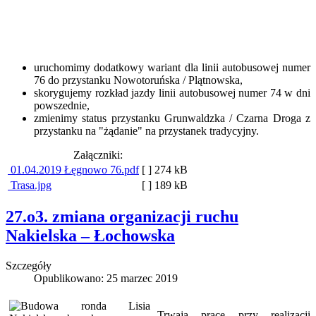
uruchomimy dodatkowy wariant dla linii autobusowej numer
76 do przystanku Nowotoruńska / Plątnowska,
skorygujemy rozkład jazdy linii autobusowej numer 74 w dni
powszednie,
zmienimy status przystanku Grunwaldzka / Czarna Droga z
przystanku na "żądanie" na przystanek tradycyjny.
Załączniki:
01.04.2019 Łęgnowo 76.pdf
[ ]
274 kB
Trasa.jpg
[ ]
189 kB
27.o3. zmiana organizacji ruchu
Nakielska – Łochowska
Szczegóły
Opublikowano: 25 marzec 2019
Trwają prace przy realizacji