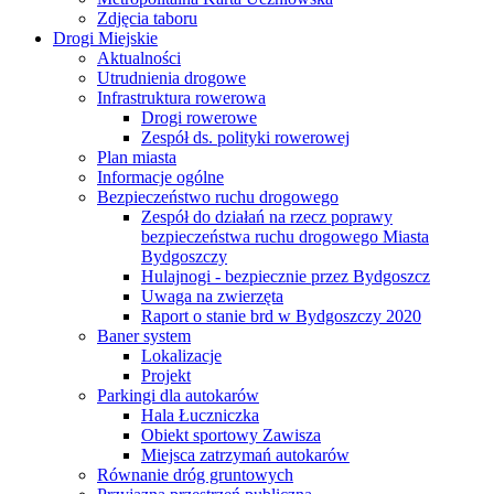
Zdjęcia taboru
Drogi Miejskie
Aktualności
Utrudnienia drogowe
Infrastruktura rowerowa
Drogi rowerowe
Zespół ds. polityki rowerowej
Plan miasta
Informacje ogólne
Bezpieczeństwo ruchu drogowego
Zespół do działań na rzecz poprawy
bezpieczeństwa ruchu drogowego Miasta
Bydgoszczy
Hulajnogi - bezpiecznie przez Bydgoszcz
Uwaga na zwierzęta
Raport o stanie brd w Bydgoszczy 2020
Baner system
Lokalizacje
Projekt
Parkingi dla autokarów
Hala Łuczniczka
Obiekt sportowy Zawisza
Miejsca zatrzymań autokarów
Równanie dróg gruntowych