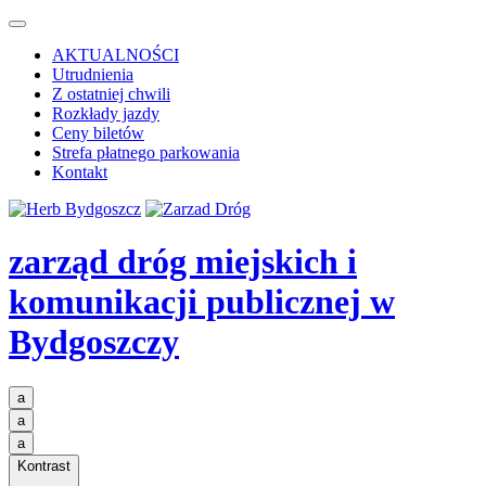
AKTUALNOŚCI
Utrudnienia
Z ostatniej chwili
Rozkłady jazdy
Ceny biletów
Strefa płatnego parkowania
Kontakt
zarząd dróg miejskich i
komunikacji publicznej
w
Bydgoszczy
a
a
a
Kontrast