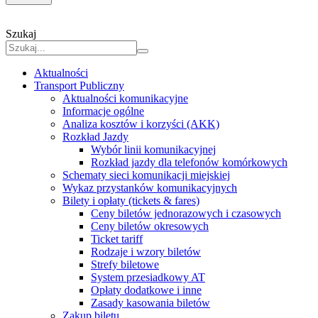
Szukaj
Aktualności
Transport Publiczny
Aktualności komunikacyjne
Informacje ogólne
Analiza kosztów i korzyści (AKK)
Rozkład Jazdy
Wybór linii komunikacyjnej
Rozkład jazdy dla telefonów komórkowych
Schematy sieci komunikacji miejskiej
Wykaz przystanków komunikacyjnych
Bilety i opłaty (tickets & fares)
Ceny biletów jednorazowych i czasowych
Ceny biletów okresowych
Ticket tariff
Rodzaje i wzory biletów
Strefy biletowe
System przesiadkowy AT
Opłaty dodatkowe i inne
Zasady kasowania biletów
Zakup biletu