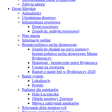
Zdjęcia taboru
Drogi Miejskie
Aktualności
Utrudnienia drogowe
Infrastruktura rowerowa
Drogi rowerowe
Zespół ds. polityki rowerowej
Plan miasta
Informacje ogólne
Bezpieczeństwo ruchu drogowego
Zespół do działań na rzecz poprawy
bezpieczeństwa ruchu drogowego Miasta
Bydgoszczy
Hulajnogi - bezpiecznie przez Bydgoszcz
Uwaga na zwierzęta
Raport o stanie brd w Bydgoszczy 2020
Baner system
Lokalizacje
Projekt
Parkingi dla autokarów
Hala Łuczniczka
Obiekt sportowy Zawisza
Miejsca zatrzymań autokarów
Równanie dróg gruntowych