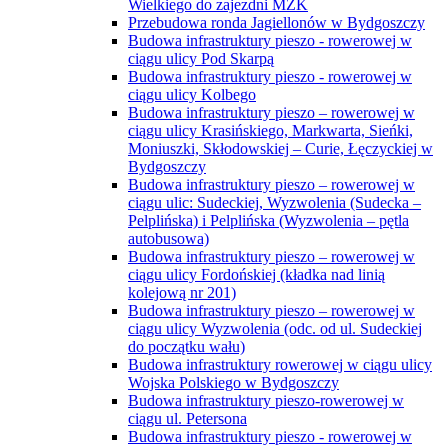
Wielkiego do zajezdni MZK
Przebudowa ronda Jagiellonów w Bydgoszczy
Budowa infrastruktury pieszo - rowerowej w
ciągu ulicy Pod Skarpą
Budowa infrastruktury pieszo - rowerowej w
ciągu ulicy Kolbego
Budowa infrastruktury pieszo – rowerowej w
ciągu ulicy Krasińskiego, Markwarta, Sieńki,
Moniuszki, Skłodowskiej – Curie, Łęczyckiej w
Bydgoszczy
Budowa infrastruktury pieszo – rowerowej w
ciągu ulic: Sudeckiej, Wyzwolenia (Sudecka –
Pelplińska) i Pelplińska (Wyzwolenia – pętla
autobusowa)
Budowa infrastruktury pieszo – rowerowej w
ciągu ulicy Fordońskiej (kładka nad linią
kolejową nr 201)
Budowa infrastruktury pieszo – rowerowej w
ciągu ulicy Wyzwolenia (odc. od ul. Sudeckiej
do początku wału)
Budowa infrastruktury rowerowej w ciągu ulicy
Wojska Polskiego w Bydgoszczy
Budowa infrastruktury pieszo-rowerowej w
ciągu ul. Petersona
Budowa infrastruktury pieszo - rowerowej w