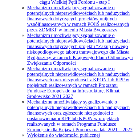
ciągu Wielkiej Pętli Fordonu - etap I
Mechanizm umożliwiający sygnalizowanie o
potencjalnych nieprawidłowościach lub nadużyciach
finansowych dotyczących projektów unijnych
współfinasowanych w ramach POIiŚ realizowanych
przez ZDMiKP w imieniu Miasta Bydgoszczy
Mechanizm umożliwiający sygnalizowanie o
potencjalnych nieprawidłowościach lub nadużyciach
finansowych dotyczących projektu "Zakup nowego
niskopodłogowego taboru tramwajowego dla Miasta
Bydgoszczy w ramach Krajowego Planu Odbudowy i
Zwiększania Odporności
Mechanizm umożliwiający sygnalizowanie o
potencjalnych nieprawidłowościach lub nadużyciach
finansowych oraz niezgodności z KPON lub KPP w
projektach realizowanych w ramach Programu
Fundusze Europejskie na Infrastrukturę, Klimat,
Środowisko 2021-2027
Mechanizmu umożliwiający sygnalizowanie o
potencjalnych nieprawidłowościach lub nadużyciach
finansowych oraz zgłoszenie niezgodności z
postanowieniami KPP lub KPON w projektach
realizowanych w ramach Programu Fundusze
Europejskie dla Kujaw i Pomorza na lata 2021 – 2027
Wyłożenie do wiadomości publicznej