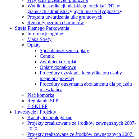
Przyjazna przestrzeń publiczna
Wyniki klasyfikacji miejskiego odcinka TNT w
granicach administracyjnych miasta Bydgoszczy
Program utwardzania ulic gruntowych
Remonty jezdni i chodników
Strefa Płatnego Parkowania
Informacje ogólne
Mapa Strefy
Opłaty
Sposób uiszczenia opłaty
Cennik
Zwolnienia z opłat
Opłaty dodatkowe
Procedury uzyskania identyfikatora osoby
niepełnosprawnej
Procedury otrzymania abonamentu dla pojazdu
mieszkańca
Płać komórką
Regulamin SPP
E-SKLEP
Inwestycje i Projekty
Kanały technologiczne
Projekty zrealizowane ze środków zewnętrznych 2007-
2020
Projekty realizowane ze środków zewnętrznych 2007-