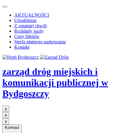
AKTUALNOŚCI
Utrudnienia
Z ostatniej chwili
Rozkłady jazdy
Ceny biletów
Strefa płatnego parkowania
Kontakt
zarząd dróg miejskich i
komunikacji publicznej
w
Bydgoszczy
a
a
a
Kontrast