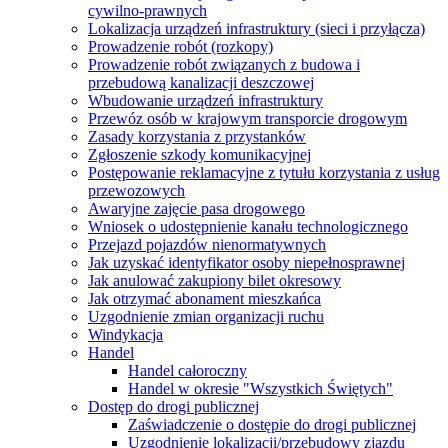
cywilno-prawnych
Lokalizacja urządzeń infrastruktury (sieci i przyłącza)
Prowadzenie robót (rozkopy)
Prowadzenie robót związanych z budowa i
przebudową kanalizacji deszczowej
Wbudowanie urządzeń infrastruktury
Przewóz osób w krajowym transporcie drogowym
Zasady korzystania z przystanków
Zgłoszenie szkody komunikacyjnej
Postępowanie reklamacyjne z tytułu korzystania z usług
przewozowych
Awaryjne zajęcie pasa drogowego
Wniosek o udostępnienie kanału technologicznego
Przejazd pojazdów nienormatywnych
Jak uzyskać identyfikator osoby niepełnosprawnej
Jak anulować zakupiony bilet okresowy
Jak otrzymać abonament mieszkańca
Uzgodnienie zmian organizacji ruchu
Windykacja
Handel
Handel całoroczny
Handel w okresie "Wszystkich Świętych"
Dostęp do drogi publicznej
Zaświadczenie o dostępie do drogi publicznej
Uzgodnienie lokalizacji/przebudowy zjazdu