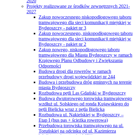
2020
Projekty realizowane ze środków zewnętrznych 2021-
2027
Zakup nowoczesnego niskopodłogowego taboru
tramwajowego dla sieci komunikacji miejskiej w
Bydgoszczy - pakiet nr 3
Zakup nowoczesnego, niskopodłogowego taboru
tramwajowego dla sieci komunikacji miejskiej w
Bydgoszczy - pakiet nr 2
Zakup nowego, niskopodłogowego taboru
tramwajowego dla Miasta Bydgoszczy w ramach
Krajowego Planu Odbudowy i Zwiększania
Odporności
Budowa drogi dla rowerów w ramach
przebudowy drogi wojewódzkiej nr 244
Budowa i przebudowa dróg gminnych na terenie
miasta Bydgoszczy
Rozbudowa pętli Las Gdański w Bydgoszczy
Budowa dwutorowego torowiska tramwajowego
wzdłuż ul. Solskiego od ronda Kujawskiego do
pętli Bielicka wraz z pętlą Bielicka
Rozbudowa ul. Nakielskiej w Bydgoszczy –
Etap I (bus pas + ścieżka rowerowa)
Przebudowa torowiska tramwajowego na ul.
Toruńskiej na odcinku od ul. Kazimierza