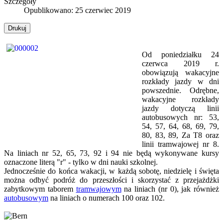
Szczegóły
Opublikowano: 25 czerwiec 2019
Drukuj
Od poniedziałku 24
czerwca 2019 r.
obowiązują wakacyjne
rozkłady jazdy w dni
powszednie. Odrębne,
wakacyjne rozkłady
jazdy dotyczą linii
autobusowych nr: 53,
54, 57, 64, 68, 69, 79,
80, 83, 89, Za T8 oraz
linii tramwajowej nr 8.
Na liniach nr 52, 65, 73, 92 i 94 nie będą wykonywane kursy
oznaczone literą "r" - tylko w dni nauki szkolnej.
Jednocześnie do końca wakacji, w każdą sobotę, niedzielę i święta
można odbyć podróż do przeszłości i skorzystać z przejażdżki
zabytkowym taborem
tramwajowym
na liniach (nr 0), jak również
autobusowym
na liniach o numerach 100 oraz 102.