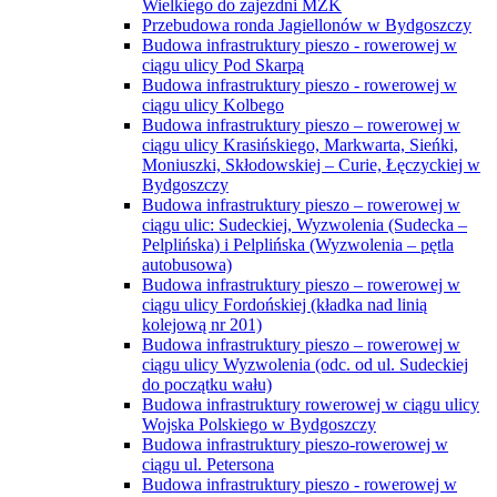
Wielkiego do zajezdni MZK
Przebudowa ronda Jagiellonów w Bydgoszczy
Budowa infrastruktury pieszo - rowerowej w
ciągu ulicy Pod Skarpą
Budowa infrastruktury pieszo - rowerowej w
ciągu ulicy Kolbego
Budowa infrastruktury pieszo – rowerowej w
ciągu ulicy Krasińskiego, Markwarta, Sieńki,
Moniuszki, Skłodowskiej – Curie, Łęczyckiej w
Bydgoszczy
Budowa infrastruktury pieszo – rowerowej w
ciągu ulic: Sudeckiej, Wyzwolenia (Sudecka –
Pelplińska) i Pelplińska (Wyzwolenia – pętla
autobusowa)
Budowa infrastruktury pieszo – rowerowej w
ciągu ulicy Fordońskiej (kładka nad linią
kolejową nr 201)
Budowa infrastruktury pieszo – rowerowej w
ciągu ulicy Wyzwolenia (odc. od ul. Sudeckiej
do początku wału)
Budowa infrastruktury rowerowej w ciągu ulicy
Wojska Polskiego w Bydgoszczy
Budowa infrastruktury pieszo-rowerowej w
ciągu ul. Petersona
Budowa infrastruktury pieszo - rowerowej w