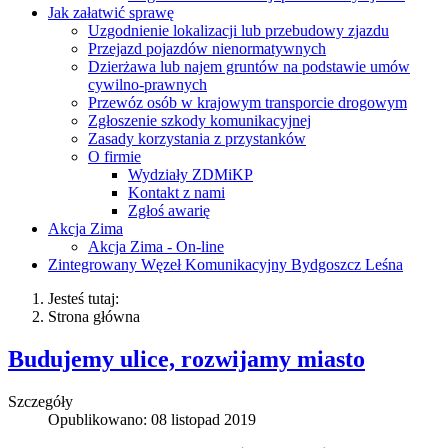
Jak załatwić sprawę
Uzgodnienie lokalizacji lub przebudowy zjazdu
Przejazd pojazdów nienormatywnych
Dzierżawa lub najem gruntów na podstawie umów
cywilno-prawnych
Przewóz osób w krajowym transporcie drogowym
Zgłoszenie szkody komunikacyjnej
Zasady korzystania z przystanków
O firmie
Wydziały ZDMiKP
Kontakt z nami
Zgłoś awarię
Akcja Zima
Akcja Zima - On-line
Zintegrowany Węzeł Komunikacyjny Bydgoszcz Leśna
Jesteś tutaj:
Strona główna
Budujemy ulice, rozwijamy miasto
Szczegóły
Opublikowano: 08 listopad 2019