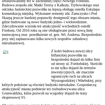
zrealizowaliśmy też w zachodniej części Nowego Fordonu.
Budowa zespołu ulic Matki Teresy z Kalkuty, Trybowskiego oraz
odcinka Jasinieckiej pozwoliła na lepszą obsługę osiedla Eskulapa
komunikacją miejską. Wykonane remonty ulic Zamczysko i Pod
Skarpą jeszcze bardziej poprawiły dostępność tego obszaru miasta,
gdzie budowane są nowe budynki jedno- i wielorodzinne.
Zdecydowanie wzrosła też atrakcyjność wschodnich osiedli
Fordonu. Od 2016 roku są one obsługiwane przez nową linię
tramwajową oraz przedłużenie ul. gen. Wł. Andersa. Bezpośrednio
przy niej zaplanowano kilka nowych zespołów zabudowy
mieszkaniowej.
Z kolei budowa nowej ulicy
Inflanckiej pozwoliła na
bezpośredni dojazd do kilku firm
od strony ul. Fordońskiej. Skróciło
to nie tylko dojazd do terenów
inwestycyjnych, ale znacznie
ograniczyło ruch na ulicach
Wyszogrodzkiej i Witebskiej, przy
których położone są również budynki mieszkalne. Gospodarczą
atrakcyjność miasta podniesie też rozbudowywana ulica
Grunwaldzka, która pozwoli na wygodny dojazd do trasy
ekspresowej S5.