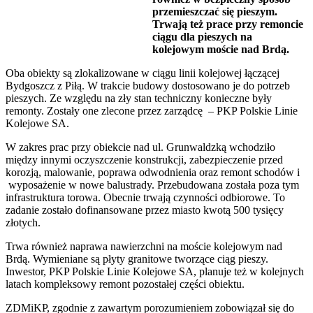
przemieszczać się pieszym.
Trwają też prace przy remoncie
ciągu dla pieszych na
kolejowym
moście nad Brdą.
Oba obiekty są zlokalizowane w ciągu linii kolejowej łączącej
Bydgoszcz z Piłą. W trakcie budowy dostosowano je do potrzeb
pieszych. Ze względu na zły stan techniczny konieczne były
remonty. Zostały one zlecone przez zarządcę – PKP Polskie Linie
Kolejowe SA.
W zakres prac przy obiekcie nad ul. Grunwaldzką wchodziło
między innymi oczyszczenie konstrukcji, zabezpieczenie przed
korozją, malowanie, poprawa odwodnienia oraz remont schodów i
wyposażenie w nowe balustrady. Przebudowana została poza tym
infrastruktura torowa. Obecnie trwają czynności odbiorowe. To
zadanie zostało dofinansowane przez miasto kwotą 500 tysięcy
złotych.
Trwa również naprawa nawierzchni na moście kolejowym nad
Brdą. Wymieniane są płyty granitowe tworzące ciąg pieszy.
Inwestor, PKP Polskie Linie Kolejowe SA, planuje też w kolejnych
latach kompleksowy remont pozostałej części obiektu.
ZDMiKP, zgodnie z zawartym porozumieniem zobowiązał się do