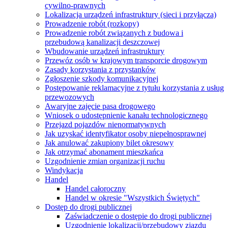
cywilno-prawnych
Lokalizacja urządzeń infrastruktury (sieci i przyłącza)
Prowadzenie robót (rozkopy)
Prowadzenie robót związanych z budowa i
przebudową kanalizacji deszczowej
Wbudowanie urządzeń infrastruktury
Przewóz osób w krajowym transporcie drogowym
Zasady korzystania z przystanków
Zgłoszenie szkody komunikacyjnej
Postępowanie reklamacyjne z tytułu korzystania z usług
przewozowych
Awaryjne zajęcie pasa drogowego
Wniosek o udostępnienie kanału technologicznego
Przejazd pojazdów nienormatywnych
Jak uzyskać identyfikator osoby niepełnosprawnej
Jak anulować zakupiony bilet okresowy
Jak otrzymać abonament mieszkańca
Uzgodnienie zmian organizacji ruchu
Windykacja
Handel
Handel całoroczny
Handel w okresie "Wszystkich Świętych"
Dostęp do drogi publicznej
Zaświadczenie o dostępie do drogi publicznej
Uzgodnienie lokalizacji/przebudowy zjazdu