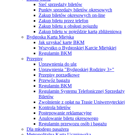
Sieć sprzedaży biletów
Punkty sprzedaży biletów okresowych
Zakup biletów okresowych on-line
Zakup biletu przez telefon
Zakup biletu u obsługi pojazdu
Zakup biletu w pojeździe kartą zbliżeniową
Bydgoska Karta Miejska
Jak uzyskać kartę BKM
Wszystko o Bydgoskiej Karcie Miejskiej
Regulamin BKM
Przepisy
Uprawnienia do ulg
Uprawnienia "Bydgoskiej Rodziny 3+"
Przepisy porządkowe
Przewóz bagażu
Regulamin BKM
Regulamin Systemu Telefonicznej Sprzedaży
Biletów
Zwolnienie z opłat na Trasie Uniwersyteckiej
Kontrola biletów
Postępowanie reklamacyjne
Anulowanie biletu okresowego
Regulamin przewozu osób i bagażu
Dla młodego pasażera
Metropolitalna Karta Uczniowska