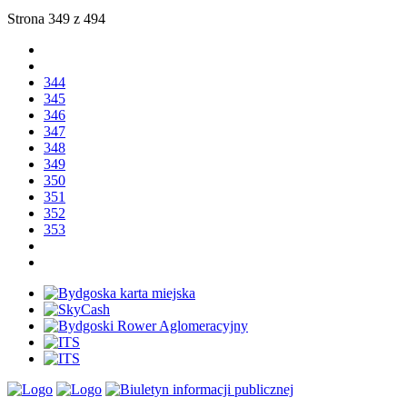
Strona 349 z 494
344
345
346
347
348
349
350
351
352
353