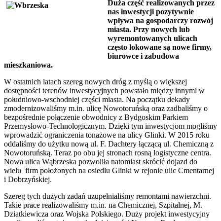
Duża część realizowanych przez
nas
inwestycji
pozytywnie
wpływa na gospodarczy rozwój
miasta. Przy nowych lub
wyremontowanych ulicach
często lokowane są nowe firmy,
biurowce i zabudowa
mieszkaniowa.
W ostatnich latach szereg nowych dróg z myślą o większej
dostępności terenów inwestycyjnych powstało między innymi w
południowo-wschodniej części miasta. Na początku dekady
zmodernizowaliśmy m.in. ulicę Nowotoruńską oraz zadbaliśmy o
bezpośrednie połączenie obwodnicy z Bydgoskim Parkiem
Przemysłowo-Technologicznym. Dzięki tym inwestycjom mogliśmy
wprowadzić ograniczenia tonażowe na ulicy Glinki. W 2015 roku
oddaliśmy do użytku nową ul. F. Dachtery łączącą ul. Chemiczną z
Nowotoruńską. Teraz po obu jej stronach rosną logistyczne centra.
Nowa ulica Wąbrzeska pozwoliła natomiast skrócić dojazd do
wielu firm położonych na osiedlu Glinki w rejonie ulic Cmentarnej
i Dobrzyńskiej.
Szereg tych dużych zadań uzupełnialiśmy remontami nawierzchni.
Takie prace realizowaliśmy m.in. na Chemicznej, Szpitalnej, M.
Dziatkiewicza oraz Wojska Polskiego. Duży projekt inwestycyjny