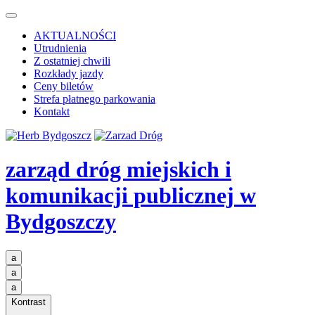
AKTUALNOŚCI
Utrudnienia
Z ostatniej chwili
Rozkłady jazdy
Ceny biletów
Strefa płatnego parkowania
Kontakt
zarząd dróg miejskich i
komunikacji publicznej
w
Bydgoszczy
a
a
a
Kontrast