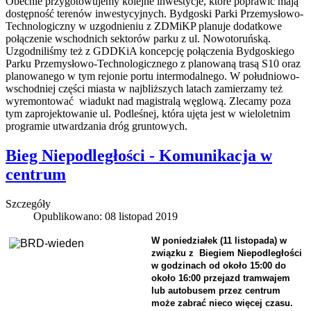
Obecnie przygotowujemy kolejne inwestycje, które poprawić mają
dostępność terenów inwestycyjnych. Bydgoski Parki Przemysłowo-
Technologiczny w uzgodnieniu z ZDMiKP planuje dodatkowe
połączenie wschodnich sektorów parku z ul. Nowotoruńską.
Uzgodniliśmy też z GDDKiA koncepcję połączenia Bydgoskiego
Parku Przemysłowo-Technologicznego z planowaną trasą S10 oraz
planowanego w tym rejonie portu intermodalnego. W południowo-
wschodniej części miasta w najbliższych latach zamierzamy też
wyremontować wiadukt nad magistralą węglową. Zlecamy poza
tym zaprojektowanie ul. Podleśnej, która ujęta jest w wieloletnim
programie utwardzania dróg gruntowych.
Bieg Niepodległości - Komunikacja w
centrum
Szczegóły
Opublikowano: 08 listopad 2019
W poniedziałek (11 listopada) w
związku z Biegiem Niepodległości
w godzinach od około 15:00 do
około 16:00 przejazd tramwajem
lub autobusem przez centrum
może zabrać nieco więcej czasu.