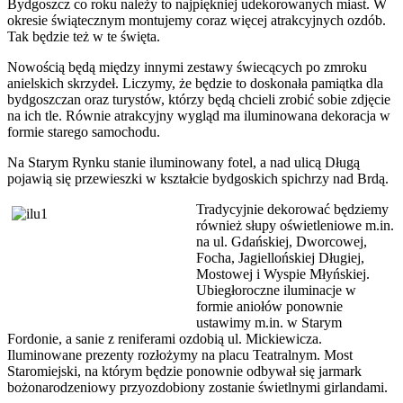
Bydgoszcz co roku należy to najpiękniej udekorowanych miast. W
okresie świątecznym montujemy coraz więcej atrakcyjnych ozdób.
Tak będzie też w te święta.
Nowością będą między innymi zestawy świecących po zmroku
anielskich skrzydeł. Liczymy, że będzie to doskonała pamiątka dla
bydgoszczan oraz turystów, którzy będą chcieli zrobić sobie zdjęcie
na ich tle. Równie atrakcyjny wygląd ma iluminowana dekoracja w
formie starego samochodu.
Na Starym Rynku stanie iluminowany fotel, a nad ulicą Długą
pojawią się przewieszki w kształcie bydgoskich spichrzy nad Brdą.
Tradycyjnie dekorować będziemy
również słupy oświetleniowe m.in.
na ul. Gdańskiej, Dworcowej,
Focha, Jagiellońskiej Długiej,
Mostowej i Wyspie Młyńskiej.
Ubiegłoroczne iluminacje w
formie aniołów ponownie
ustawimy m.in. w Starym
Fordonie, a sanie z reniferami ozdobią ul. Mickiewicza.
Iluminowane prezenty rozłożymy na placu Teatralnym. Most
Staromiejski, na którym będzie ponownie odbywał się jarmark
bożonarodzeniowy przyozdobiony zostanie świetlnymi girlandami.