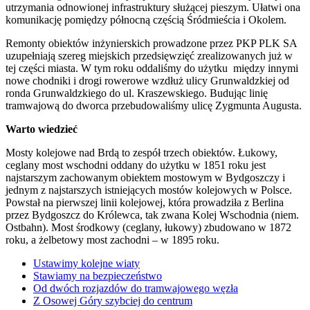
utrzymania odnowionej infrastruktury służącej pieszym. Ułatwi ona
komunikację pomiędzy północną częścią Śródmieścia i Okolem.
Remonty obiektów inżynierskich prowadzone przez PKP PLK SA
uzupełniają szereg miejskich przedsięwzięć zrealizowanych już w
tej części miasta. W tym roku oddaliśmy do użytku między innymi
nowe chodniki i drogi rowerowe wzdłuż ulicy Grunwaldzkiej od
ronda Grunwaldzkiego do ul. Kraszewskiego. Budując linię
tramwajową do dworca przebudowaliśmy ulicę Zygmunta Augusta.
Warto wiedzieć
Mosty kolejowe nad Brdą to zespół trzech obiektów. Łukowy,
ceglany most wschodni oddany do użytku w 1851 roku jest
najstarszym zachowanym obiektem mostowym w Bydgoszczy i
jednym z najstarszych istniejących mostów kolejowych w Polsce.
Powstał na pierwszej linii kolejowej, która prowadziła z Berlina
przez Bydgoszcz do Królewca, tak zwana Kolej Wschodnia (niem.
Ostbahn). Most środkowy (ceglany, łukowy) zbudowano w 1872
roku, a żelbetowy most zachodni – w 1895 roku.
Ustawimy kolejne wiaty
Stawiamy na bezpieczeństwo
Od dwóch rozjazdów do tramwajowego węzła
Z Osowej Góry szybciej do centrum