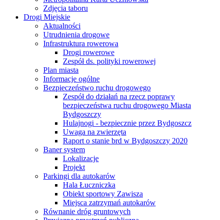
Zdjęcia taboru
Drogi Miejskie
Aktualności
Utrudnienia drogowe
Infrastruktura rowerowa
Drogi rowerowe
Zespół ds. polityki rowerowej
Plan miasta
Informacje ogólne
Bezpieczeństwo ruchu drogowego
Zespół do działań na rzecz poprawy
bezpieczeństwa ruchu drogowego Miasta
Bydgoszczy
Hulajnogi - bezpiecznie przez Bydgoszcz
Uwaga na zwierzęta
Raport o stanie brd w Bydgoszczy 2020
Baner system
Lokalizacje
Projekt
Parkingi dla autokarów
Hala Łuczniczka
Obiekt sportowy Zawisza
Miejsca zatrzymań autokarów
Równanie dróg gruntowych