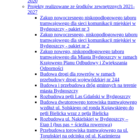
2020
Projekty realizowane ze środków zewnętrznych 2021-
2027
Zakup nowoczesnego niskopodłogowego taboru
tramwajowego dla sieci komunikacji miejskiej w
Bydgoszczy - pakiet nr 3
Zakup nowoczesnego, niskopodłogowego taboru
tramwajowego dla sieci komunikacji miejskiej w
Bydgoszczy - pakiet nr 2
Zakup nowego, niskopodłogowego taboru
tramwajowego dla Miasta Bydgoszczy w ramach
Krajowego Planu Odbudowy i Zwiększania
Odporności
Budowa drogi dla rowerów w ramach
przebudowy drogi wojewódzkiej nr 244
Budowa i przebudowa dróg gminnych na terenie
miasta Bydgoszczy
Rozbudowa pętli Las Gdański w Bydgoszczy
Budowa dwutorowego torowiska tramwajowego
wzdłuż ul. Solskiego od ronda Kujawskiego do
pętli Bielicka wraz z pętlą Bielicka
Rozbudowa ul. Nakielskiej w Bydgoszczy –
Etap I (bus pas + ścieżka rowerowa)
Przebudowa torowiska tramwajowego na ul.
Toruńskiej na odcinku od ul. Kazimierza