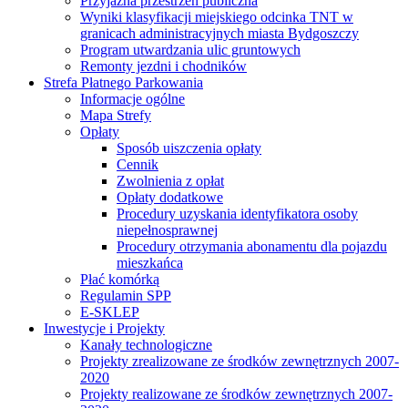
Przyjazna przestrzeń publiczna
Wyniki klasyfikacji miejskiego odcinka TNT w
granicach administracyjnych miasta Bydgoszczy
Program utwardzania ulic gruntowych
Remonty jezdni i chodników
Strefa Płatnego Parkowania
Informacje ogólne
Mapa Strefy
Opłaty
Sposób uiszczenia opłaty
Cennik
Zwolnienia z opłat
Opłaty dodatkowe
Procedury uzyskania identyfikatora osoby
niepełnosprawnej
Procedury otrzymania abonamentu dla pojazdu
mieszkańca
Płać komórką
Regulamin SPP
E-SKLEP
Inwestycje i Projekty
Kanały technologiczne
Projekty zrealizowane ze środków zewnętrznych 2007-
2020
Projekty realizowane ze środków zewnętrznych 2007-