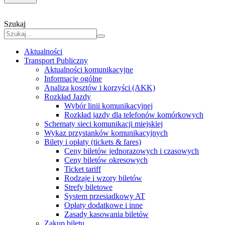
Szukaj
Aktualności
Transport Publiczny
Aktualności komunikacyjne
Informacje ogólne
Analiza kosztów i korzyści (AKK)
Rozkład Jazdy
Wybór linii komunikacyjnej
Rozkład jazdy dla telefonów komórkowych
Schematy sieci komunikacji miejskiej
Wykaz przystanków komunikacyjnych
Bilety i opłaty (tickets & fares)
Ceny biletów jednorazowych i czasowych
Ceny biletów okresowych
Ticket tariff
Rodzaje i wzory biletów
Strefy biletowe
System przesiadkowy AT
Opłaty dodatkowe i inne
Zasady kasowania biletów
Zakup biletu