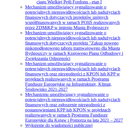
ciągu Wielkiej Pętli Fordonu - etap I
Mechanizm umożliwiający sygnalizowanie o
potencjalnych nieprawidłowościach lub nadużyciach
finansowych dotyczących projektów unijnych
współfinasowanych w ramach POIiŚ realizowanych
przez ZDMiKP w imieniu Miasta Bydgoszczy
Mechanizm umożliwiający sygnalizowanie o
potencjalnych nieprawidłowościach lub nadużyciach
finansowych dotyczących projektu "Zakup nowego
niskopodłogowego taboru tramwajowego dla Miasta
Bydgoszczy w ramach Krajowego Planu Odbudowy i
Zwiększania Odporności
Mechanizm umożliwiający sygnalizowanie o
potencjalnych nieprawidłowościach lub nadużyciach
finansowych oraz niezgodności z KPON lub KPP w
projektach realizowanych w ramach Programu
Fundusze Europejskie na Infrastrukturę, Klimat,
Środowisko 2021-2027
Mechanizmu umożliwiający sygnalizowanie o
potencjalnych nieprawidłowościach lub nadużyciach
finansowych oraz zgłoszenie niezgodności z
postanowieniami KPP lub KPON w projektach
realizowanych w ramach Programu Fundusze
Europejskie dla Kujaw i Pomorza na lata 2021 – 2027
Wyłożenie do wiadomości publicznej