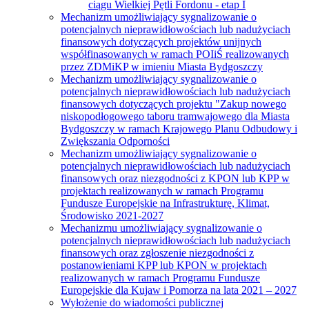
ciągu Wielkiej Pętli Fordonu - etap I
Mechanizm umożliwiający sygnalizowanie o
potencjalnych nieprawidłowościach lub nadużyciach
finansowych dotyczących projektów unijnych
współfinasowanych w ramach POIiŚ realizowanych
przez ZDMiKP w imieniu Miasta Bydgoszczy
Mechanizm umożliwiający sygnalizowanie o
potencjalnych nieprawidłowościach lub nadużyciach
finansowych dotyczących projektu "Zakup nowego
niskopodłogowego taboru tramwajowego dla Miasta
Bydgoszczy w ramach Krajowego Planu Odbudowy i
Zwiększania Odporności
Mechanizm umożliwiający sygnalizowanie o
potencjalnych nieprawidłowościach lub nadużyciach
finansowych oraz niezgodności z KPON lub KPP w
projektach realizowanych w ramach Programu
Fundusze Europejskie na Infrastrukturę, Klimat,
Środowisko 2021-2027
Mechanizmu umożliwiający sygnalizowanie o
potencjalnych nieprawidłowościach lub nadużyciach
finansowych oraz zgłoszenie niezgodności z
postanowieniami KPP lub KPON w projektach
realizowanych w ramach Programu Fundusze
Europejskie dla Kujaw i Pomorza na lata 2021 – 2027
Wyłożenie do wiadomości publicznej