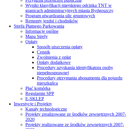
Przyjazna przestrzeń publiczna
Wyniki klasyfikacji miejskiego odcinka TNT w
granicach administracyjnych miasta Bydgoszczy
Program utwardzania ulic gruntowych
Remonty jezdni i chodników
Strefa Płatnego Parkowania
Informacje ogólne
Mapa Strefy
Opłaty
Sposób uiszczenia opłaty
Cennik
Zwolnienia z opłat
Opłaty dodatkowe
Procedury uzyskania identyfikatora osoby
niepełnosprawnej
Procedury otrzymania abonamentu dla pojazdu
mieszkańca
Płać komórką
Regulamin SPP
E-SKLEP
Inwestycje i Projekty
Kanały technologiczne
Projekty zrealizowane ze środków zewnętrznych 2007-
2020
Projekty realizowane ze środków zewnętrznych 2007-