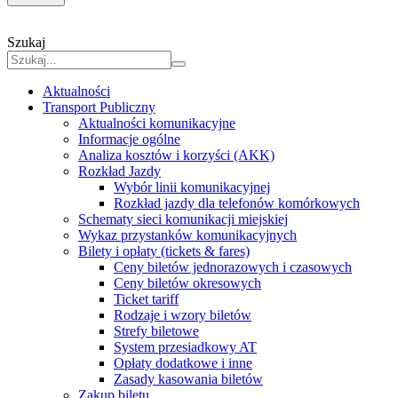
Szukaj
Aktualności
Transport Publiczny
Aktualności komunikacyjne
Informacje ogólne
Analiza kosztów i korzyści (AKK)
Rozkład Jazdy
Wybór linii komunikacyjnej
Rozkład jazdy dla telefonów komórkowych
Schematy sieci komunikacji miejskiej
Wykaz przystanków komunikacyjnych
Bilety i opłaty (tickets & fares)
Ceny biletów jednorazowych i czasowych
Ceny biletów okresowych
Ticket tariff
Rodzaje i wzory biletów
Strefy biletowe
System przesiadkowy AT
Opłaty dodatkowe i inne
Zasady kasowania biletów
Zakup biletu