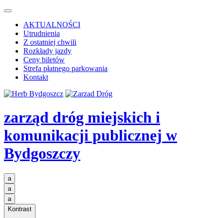
AKTUALNOŚCI
Utrudnienia
Z ostatniej chwili
Rozkłady jazdy
Ceny biletów
Strefa płatnego parkowania
Kontakt
zarząd dróg miejskich i
komunikacji publicznej
w
Bydgoszczy
a
a
a
Kontrast