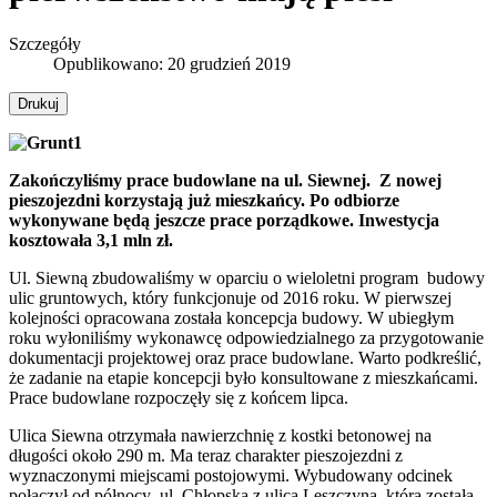
Szczegóły
Opublikowano: 20 grudzień 2019
Drukuj
Zakończyliśmy
prace budowlane na ul. Siewnej. Z nowej
pieszojezdni korzystają już mieszkańcy. Po odbiorze
wykonywane będą jeszcze prace porządkowe. Inwestycja
kosztowała 3,1 mln zł.
Ul. Siewną zbudowaliśmy w oparciu o wieloletni program budowy
ulic gruntowych, który funkcjonuje od 2016 roku. W pierwszej
kolejności opracowana została koncepcja budowy. W ubiegłym
roku wyłoniliśmy wykonawcę odpowiedzialnego za przygotowanie
dokumentacji projektowej oraz prace budowlane. Warto podkreślić,
że zadanie na etapie koncepcji było konsultowane z mieszkańcami.
Prace budowlane rozpoczęły się z końcem lipca.
Ulica Siewna otrzymała nawierzchnię z kostki betonowej na
długości około
290 m. Ma teraz charakter pieszojezdni z
wyznaczonymi
miejscami postojowymi. Wybudowany odcinek
połączył od północy ul. Chłopską z ulicą Leszczyna, która została