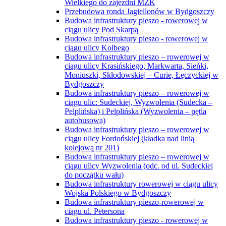
Wielkiego do zajezdni MZK
Przebudowa ronda Jagiellonów w Bydgoszczy
Budowa infrastruktury pieszo - rowerowej w
ciągu ulicy Pod Skarpą
Budowa infrastruktury pieszo - rowerowej w
ciągu ulicy Kolbego
Budowa infrastruktury pieszo – rowerowej w
ciągu ulicy Krasińskiego, Markwarta, Sieńki,
Moniuszki, Skłodowskiej – Curie, Łęczyckiej w
Bydgoszczy
Budowa infrastruktury pieszo – rowerowej w
ciągu ulic: Sudeckiej, Wyzwolenia (Sudecka –
Pelplińska) i Pelplińska (Wyzwolenia – pętla
autobusowa)
Budowa infrastruktury pieszo – rowerowej w
ciągu ulicy Fordońskiej (kładka nad linią
kolejową nr 201)
Budowa infrastruktury pieszo – rowerowej w
ciągu ulicy Wyzwolenia (odc. od ul. Sudeckiej
do początku wału)
Budowa infrastruktury rowerowej w ciągu ulicy
Wojska Polskiego w Bydgoszczy
Budowa infrastruktury pieszo-rowerowej w
ciągu ul. Petersona
Budowa infrastruktury pieszo - rowerowej w