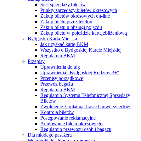
Sieć sprzedaży biletów
Punkty sprzedaży biletów okresowych
Zakup biletów okresowych on-line
Zakup biletu przez telefon
Zakup biletu u obsługi pojazdu
Zakup biletu w pojeździe kartą zbliżeniową
Bydgoska Karta Miejska
Jak uzyskać kartę BKM
Wszystko o Bydgoskiej Karcie Miejskiej
Regulamin BKM
Przepisy
Uprawnienia do ulg
Uprawnienia "Bydgoskiej Rodziny 3+"
Przepisy porządkowe
Przewóz bagażu
Regulamin BKM
Regulamin Systemu Telefonicznej Sprzedaży
Biletów
Zwolnienie z opłat na Trasie Uniwersyteckiej
Kontrola biletów
Postępowanie reklamacyjne
Anulowanie biletu okresowego
Regulamin przewozu osób i bagażu
Dla młodego pasażera
Metropolitalna Karta Uczniowska