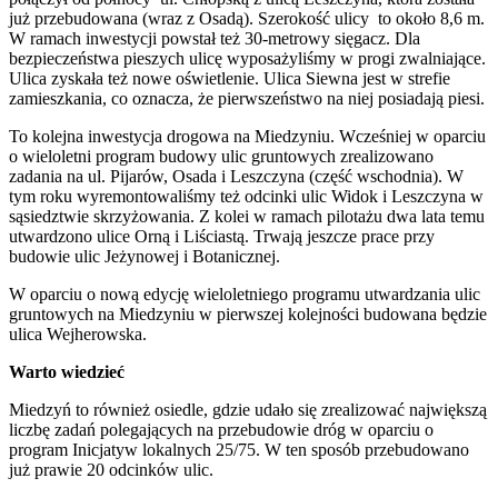
już przebudowana (wraz z Osadą). Szerokość ulicy to około 8,6 m.
W ramach inwestycji powstał też 30-metrowy sięgacz. Dla
bezpieczeństwa pieszych ulicę wyposażyliśmy w progi zwalniające.
Ulica zyskała też nowe oświetlenie. Ulica Siewna jest w strefie
zamieszkania, co oznacza, że pierwszeństwo na niej posiadają piesi.
To kolejna inwestycja drogowa na Miedzyniu. Wcześniej w oparciu
o wieloletni program budowy ulic gruntowych zrealizowano
zadania na ul. Pijarów, Osada i Leszczyna (część wschodnia). W
tym roku wyremontowaliśmy też odcinki ulic Widok i Leszczyna w
sąsiedztwie skrzyżowania. Z kolei w ramach pilotażu dwa lata temu
utwardzono ulice Orną i Liściastą. Trwają jeszcze prace przy
budowie ulic Jeżynowej i Botanicznej.
W oparciu o nową edycję wieloletniego programu utwardzania ulic
gruntowych na Miedzyniu w pierwszej kolejności budowana będzie
ulica Wejherowska.
Warto wiedzieć
Miedzyń to również osiedle, gdzie udało się zrealizować największą
liczbę zadań polegających na przebudowie dróg w oparciu o
program Inicjatyw lokalnych 25/75. W ten sposób przebudowano
już prawie 20 odcinków ulic.