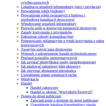
cywilno-prawnych
Lokalizacja urządzeń infrastruktury (sieci i przyłącza)
Prowadzenie robót (rozkopy)
Prowadzenie robót związanych z budowa i
przebudową kanalizacji deszczowej
Wbudowanie urządzeń infrastruktury
Przewóz osób w krajowym transporcie drogowym
Zasady korzystania z przystanków
Zgłoszenie szkody komunikacyjnej
Postępowanie reklamacyjne z tytułu korzystania z usług
przewozowych
Awaryjne zajęcie pasa drogowego
Wniosek o udostępnienie kanału technologicznego
Przejazd pojazdów nienormatywnych
Jak uzyskać identyfikator osoby niepełnosprawnej
Jak anulować zakupiony bilet okresowy
Jak otrzymać abonament mieszkańca
Uzgodnienie zmian organizacji ruchu
Windykacja
Handel
Handel całoroczny
Handel w okresie "Wszystkich Świętych"
Dostęp do drogi publicznej
Zaświadczenie o dostępie do drogi publicznej
Uzgodnienie lokalizacji/przebudowy zjazdu