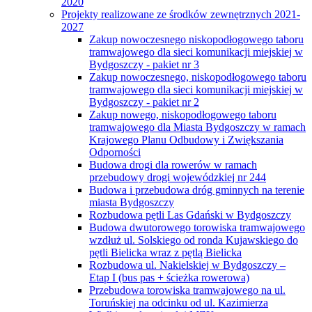
2020
Projekty realizowane ze środków zewnętrznych 2021-
2027
Zakup nowoczesnego niskopodłogowego taboru
tramwajowego dla sieci komunikacji miejskiej w
Bydgoszczy - pakiet nr 3
Zakup nowoczesnego, niskopodłogowego taboru
tramwajowego dla sieci komunikacji miejskiej w
Bydgoszczy - pakiet nr 2
Zakup nowego, niskopodłogowego taboru
tramwajowego dla Miasta Bydgoszczy w ramach
Krajowego Planu Odbudowy i Zwiększania
Odporności
Budowa drogi dla rowerów w ramach
przebudowy drogi wojewódzkiej nr 244
Budowa i przebudowa dróg gminnych na terenie
miasta Bydgoszczy
Rozbudowa pętli Las Gdański w Bydgoszczy
Budowa dwutorowego torowiska tramwajowego
wzdłuż ul. Solskiego od ronda Kujawskiego do
pętli Bielicka wraz z pętlą Bielicka
Rozbudowa ul. Nakielskiej w Bydgoszczy –
Etap I (bus pas + ścieżka rowerowa)
Przebudowa torowiska tramwajowego na ul.
Toruńskiej na odcinku od ul. Kazimierza