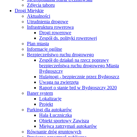
Zdjęcia taboru
Drogi Miejskie
Aktualności
Utrudnienia drogowe
Infrastruktura rowerowa
Drogi rowerowe
Zespół ds. polityki rowerowej
Plan miasta
Informacje ogólne
Bezpieczeństwo ruchu drogowego
Zespół do działań na rzecz poprawy
bezpieczeństwa ruchu drogowego Miasta
Bydgoszczy
Hulajnogi - bezpiecznie przez Bydgoszcz
Uwaga na zwierzęta
Raport o stanie brd w Bydgoszczy 2020
Baner system
Lokalizacje
Projekt
Parkingi dla autokarów
Hala Łuczniczka
Obiekt sportowy Zawisza
Miejsca zatrzymań autokarów
Równanie dróg gruntowych