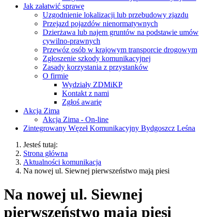
Jak załatwić sprawę
Uzgodnienie lokalizacji lub przebudowy zjazdu
Przejazd pojazdów nienormatywnych
Dzierżawa lub najem gruntów na podstawie umów
cywilno-prawnych
Przewóz osób w krajowym transporcie drogowym
Zgłoszenie szkody komunikacyjnej
Zasady korzystania z przystanków
O firmie
Wydziały ZDMiKP
Kontakt z nami
Zgłoś awarię
Akcja Zima
Akcja Zima - On-line
Zintegrowany Węzeł Komunikacyjny Bydgoszcz Leśna
Jesteś tutaj:
Strona główna
Aktualności komunikacja
Na nowej ul. Siewnej pierwszeństwo mają piesi
Na nowej ul. Siewnej
pierwszeństwo mają piesi