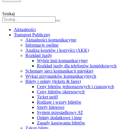
Szukaj
Aktualności
Transport Publiczny
Aktualności komunikacyjne
Informacje ogólne
Analiza kosztów i korzyści (AKK)
Rozkład Jazdy
Wybór linii komunikacyjnej
Rozkład jazdy dla telefonów komórkowych
Schematy sieci komunikacji miejskiej
Wykaz przystanków komunikacyjnych
Bilety i opłaty (tickets & fares)
Ceny biletów jednorazowych i czasowych
Ceny biletów okresowych
Ticket tariff
Rodzaje i wzory biletów
Strefy biletowe
System przesiadkowy AT
Opłaty dodatkowe i inne
Zasady kasowania biletów
Zakup biletu