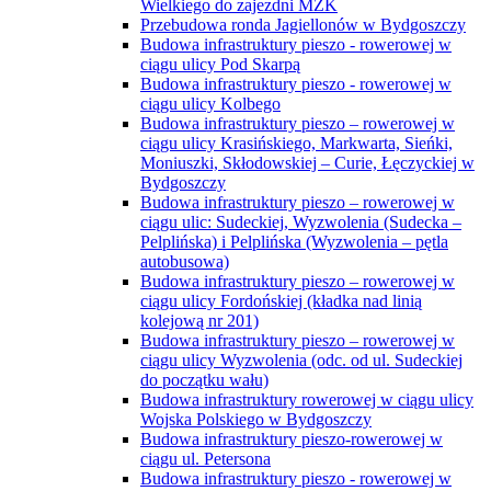
Wielkiego do zajezdni MZK
Przebudowa ronda Jagiellonów w Bydgoszczy
Budowa infrastruktury pieszo - rowerowej w
ciągu ulicy Pod Skarpą
Budowa infrastruktury pieszo - rowerowej w
ciągu ulicy Kolbego
Budowa infrastruktury pieszo – rowerowej w
ciągu ulicy Krasińskiego, Markwarta, Sieńki,
Moniuszki, Skłodowskiej – Curie, Łęczyckiej w
Bydgoszczy
Budowa infrastruktury pieszo – rowerowej w
ciągu ulic: Sudeckiej, Wyzwolenia (Sudecka –
Pelplińska) i Pelplińska (Wyzwolenia – pętla
autobusowa)
Budowa infrastruktury pieszo – rowerowej w
ciągu ulicy Fordońskiej (kładka nad linią
kolejową nr 201)
Budowa infrastruktury pieszo – rowerowej w
ciągu ulicy Wyzwolenia (odc. od ul. Sudeckiej
do początku wału)
Budowa infrastruktury rowerowej w ciągu ulicy
Wojska Polskiego w Bydgoszczy
Budowa infrastruktury pieszo-rowerowej w
ciągu ul. Petersona
Budowa infrastruktury pieszo - rowerowej w