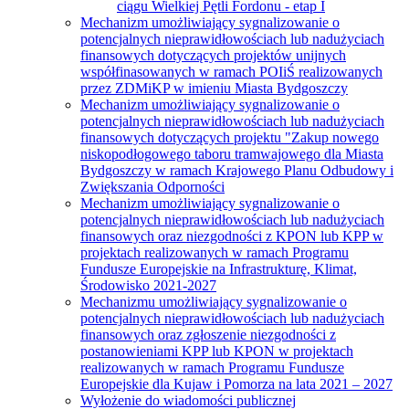
ciągu Wielkiej Pętli Fordonu - etap I
Mechanizm umożliwiający sygnalizowanie o
potencjalnych nieprawidłowościach lub nadużyciach
finansowych dotyczących projektów unijnych
współfinasowanych w ramach POIiŚ realizowanych
przez ZDMiKP w imieniu Miasta Bydgoszczy
Mechanizm umożliwiający sygnalizowanie o
potencjalnych nieprawidłowościach lub nadużyciach
finansowych dotyczących projektu "Zakup nowego
niskopodłogowego taboru tramwajowego dla Miasta
Bydgoszczy w ramach Krajowego Planu Odbudowy i
Zwiększania Odporności
Mechanizm umożliwiający sygnalizowanie o
potencjalnych nieprawidłowościach lub nadużyciach
finansowych oraz niezgodności z KPON lub KPP w
projektach realizowanych w ramach Programu
Fundusze Europejskie na Infrastrukturę, Klimat,
Środowisko 2021-2027
Mechanizmu umożliwiający sygnalizowanie o
potencjalnych nieprawidłowościach lub nadużyciach
finansowych oraz zgłoszenie niezgodności z
postanowieniami KPP lub KPON w projektach
realizowanych w ramach Programu Fundusze
Europejskie dla Kujaw i Pomorza na lata 2021 – 2027
Wyłożenie do wiadomości publicznej