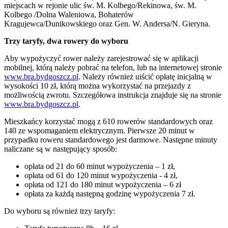
miejscach w rejonie ulic św. M. Kolbego/Rekinowa, św. M.
Kolbego /Dolna Waleniowa, Bohaterów
Kragujewca/Dunikowskiego oraz Gen. W. Andersa/N. Gieryna.
Trzy taryfy, dwa rowery do wyboru
Aby wypożyczyć rower należy zarejestrować się w aplikacji
mobilnej, którą należy pobrać na telefon, lub na internetowej stronie
www.bra.bydgoszcz.pl
. Należy również uiścić opłatę inicjalną w
wysokości 10 zł, którą można wykorzystać na przejazdy z
możliwością zwrotu. Szczegółowa instrukcja znajduje się na stronie
www.bra.bydgoszcz.pl
.
Mieszkańcy korzystać mogą z 610 rowerów standardowych oraz
140 ze wspomaganiem elektrycznym. Pierwsze 20 minut w
przypadku roweru standardowego jest darmowe. Następne minuty
naliczane są w następujący sposób:
opłata od 21 do 60 minut wypożyczenia – 1 zł,
opłata od 61 do 120 minut wypożyczenia - 4 zł,
opłata od 121 do 180 minut wypożyczenia – 6 zł
opłata za każdą następną godzinę wypożyczenia 7 zł.
Do wyboru są również trzy taryfy: