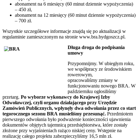
abonament na 6 miesięcy (60 minut dziennie wypożyczenia)
– 450 zł,
abonament na 12 miesięcy (60 minut dziennie wypożyczenia)
– 700 zł.
Wszystkie szczegółowe informacje znajdą się po aktualizacji w
regulaminie zamieszczonym na stronie www.bra.bydgoszcz.pl.
Długa droga do podpisania
umowy
Przypomnijmy. W ubiegłym roku,
we współpracy ze środowiskiem
rowerowym,
opracowaliśmy zmiany w
funkcjonowaniu nowego BRA. W
październiku ogłosiliśmy
przetarg.
Po wyborze wykonawcy do Krajowej Izby
Odwoławczej, czyli organu działającego przy Urzędzie
Zamówień Publicznych, wpłynęły dwa odwołania przez co start
tegorocznego sezonu BRA musieliśmy przesunąć.
Przedmiotem
pierwszego odwołania było podważenie konieczności ujawnienia
dokumentów objętych tajemnicą przedsiębiorstwa, które zostały
złożone przy wyjaśnieniach rażąco niskiej ceny. Wstępnie na
realizację całego projektu zabezpieczyliśmy 16,5 mln zł.