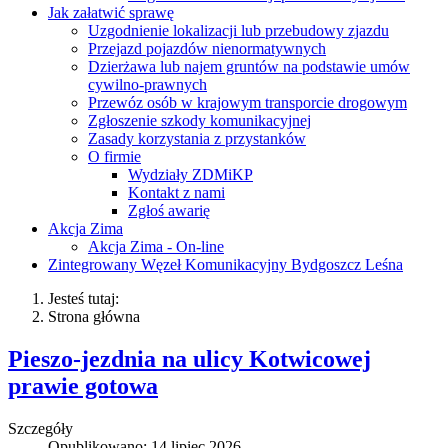
Jak załatwić sprawę
Uzgodnienie lokalizacji lub przebudowy zjazdu
Przejazd pojazdów nienormatywnych
Dzierżawa lub najem gruntów na podstawie umów
cywilno-prawnych
Przewóz osób w krajowym transporcie drogowym
Zgłoszenie szkody komunikacyjnej
Zasady korzystania z przystanków
O firmie
Wydziały ZDMiKP
Kontakt z nami
Zgłoś awarię
Akcja Zima
Akcja Zima - On-line
Zintegrowany Węzeł Komunikacyjny Bydgoszcz Leśna
Jesteś tutaj:
Strona główna
Pieszo-jezdnia na ulicy Kotwicowej
prawie gotowa
Szczegóły
Opublikowano: 14 lipiec 2026