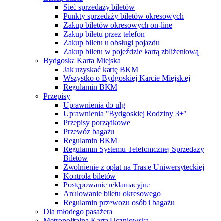
Sieć sprzedaży biletów
Punkty sprzedaży biletów okresowych
Zakup biletów okresowych on-line
Zakup biletu przez telefon
Zakup biletu u obsługi pojazdu
Zakup biletu w pojeździe kartą zbliżeniową
Bydgoska Karta Miejska
Jak uzyskać kartę BKM
Wszystko o Bydgoskiej Karcie Miejskiej
Regulamin BKM
Przepisy
Uprawnienia do ulg
Uprawnienia "Bydgoskiej Rodziny 3+"
Przepisy porządkowe
Przewóz bagażu
Regulamin BKM
Regulamin Systemu Telefonicznej Sprzedaży
Biletów
Zwolnienie z opłat na Trasie Uniwersyteckiej
Kontrola biletów
Postępowanie reklamacyjne
Anulowanie biletu okresowego
Regulamin przewozu osób i bagażu
Dla młodego pasażera
Metropolitalna Karta Uczniowska