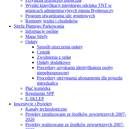
Przyjazna przestrzeń publiczna
Wyniki klasyfikacji miejskiego odcinka TNT w
granicach administracyjnych miasta Bydgoszczy
Program utwardzania ulic gruntowych
Remonty jezdni i chodników
Strefa Płatnego Parkowania
Informacje ogólne
Mapa Strefy
Opłaty
Sposób uiszczenia opłaty
Cennik
Zwolnienia z opłat
Opłaty dodatkowe
Procedury uzyskania identyfikatora osoby
niepełnosprawnej
Procedury otrzymania abonamentu dla pojazdu
mieszkańca
Płać komórką
Regulamin SPP
E-SKLEP
Inwestycje i Projekty
Kanały technologiczne
Projekty zrealizowane ze środków zewnętrznych 2007-
2020
Projekty realizowane ze środków zewnętrznych 2007-