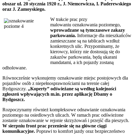
obszar ul. 20 stycznia 1920 r., J. Niemcewicza, I. Paderewskiego
oraz J. Zamoyskiego.
W trakcie prac przy
malowaniu oznakowania poziomego,
wprowadzane są tymczasowe zakazy
parkowania.
Informacje dla mieszkańców
zamieszczane są na tablicach wzdłuż
konkretnych ulic. Przypominamy, że
kierowcy, którzy nie dostosują się do
zakazów parkowania, będą ukarani
mandatami, a ich pojazdy zostaną
odholowane.
Równocześnie wykonujemy oznakowanie miejsc postojowych dla
pojazdów osób z niepełnosprawnościami na terenie całej
Bydgoszczy.
„Koperty” odświeżane są według kolejności
zgłoszeń wpływających m.in. przez aplikację Dbamy o
Bydgoszcz.
Rozpoczynamy również kompleksowe odnawianie oznakowania
poziomego na osiedlowych ulicach. W ramach prac odświeżone
zostanie oznakowanie w rejonie skrzyżowań i przejść dla pieszych.
W sierpniu front prac przeniesie się na główne ciągi
komunikacyjne.
Poprawi to komfort jazdy oraz bezpieczeństwo