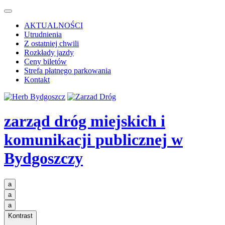
AKTUALNOŚCI
Utrudnienia
Z ostatniej chwili
Rozkłady jazdy
Ceny biletów
Strefa płatnego parkowania
Kontakt
zarząd dróg miejskich i
komunikacji publicznej
w
Bydgoszczy
a
a
a
Kontrast