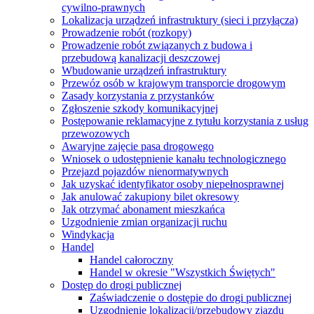
cywilno-prawnych
Lokalizacja urządzeń infrastruktury (sieci i przyłącza)
Prowadzenie robót (rozkopy)
Prowadzenie robót związanych z budowa i
przebudową kanalizacji deszczowej
Wbudowanie urządzeń infrastruktury
Przewóz osób w krajowym transporcie drogowym
Zasady korzystania z przystanków
Zgłoszenie szkody komunikacyjnej
Postępowanie reklamacyjne z tytułu korzystania z usług
przewozowych
Awaryjne zajęcie pasa drogowego
Wniosek o udostępnienie kanału technologicznego
Przejazd pojazdów nienormatywnych
Jak uzyskać identyfikator osoby niepełnosprawnej
Jak anulować zakupiony bilet okresowy
Jak otrzymać abonament mieszkańca
Uzgodnienie zmian organizacji ruchu
Windykacja
Handel
Handel całoroczny
Handel w okresie "Wszystkich Świętych"
Dostęp do drogi publicznej
Zaświadczenie o dostępie do drogi publicznej
Uzgodnienie lokalizacji/przebudowy zjazdu