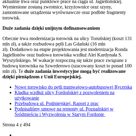
aktualnie trwa oraz punktowe prace na ciągu ul. Jagiellońskiej.
Wymienione zostaną zwrotnice, krzyżownice oraz szyny,
zamontowane urządzenia wyrównawcze oraz podbite fragmenty
torowisk.
Duże zadania dzięki unijnym dofinansowaniom
Obecnie trwa modernizacja torowisk na ulicy Toruńskiej (koszt 131
mln zł), a także rozbudowa pętli Las Gdański (16 mln
zł). Dodatkowo na etapie projektowania jest modernizacja Ronda
Jagiellonów oraz budowa torowiska wzdłuż Alei Kardynała S.
Wyszyńskiego. W wakacje rozpoczną się także prace związane z
budową torowiska na Szwederowo (szacowany koszt to ponad 100
mln zł). Te
duże zadania inwestycyjne mogą być realizowane
dzięki pieniądzom z Unii Europejskiej.
Nowe torowisko do pętli tramwajowo-autobusowej Rycerska
Kładka wzdłuż ulicy Fordońskiej z pozwoleniem na
użytkowanie
Przebudowa ul. Podmiejskiej. Raport z prac
Podpisaliśmy umowę na remonty ul. Poznańskiej w
Śródmieściu i Wyzwolenia w Starym Fordonie
Strona 4 z 494