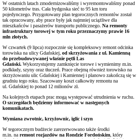
W ostatnich latach zmodernizowaliśmy i wyremontowaliśmy ponad
50 kilometrów tras. Cała bydgoska sieć to 95 km toru
pojedynczego. Przygotowany plan tegorocznych remontów został
tak opracowany, aby prace były jak najmniej uciążliwe dla
mieszkańców i pasażerów transportu publicznego.
Na remonty
infrastruktury torowej w tym roku przeznaczymy prawie 16
mln złotych.
W czwartek (9 lipca) rozpocznie się kompleksowy remont odcinka
torowiska na ulicy Gdańskiej,
od skrzyżowania z ul. Kamienną
do przebudowywanej właśnie pętli Las
Gdański.
Wykorzystujemy zamknięcie torowe i wymienimy m.in.
podkłady, szyny oraz tłuczeń. Prace obejmą również torowisko na
skrzyżowaniu ulic Gdańskiej i Kamiennej i planowo zakończą się w
grudniu tego roku. Szacowany koszt całkowity remontu na
ul. Gdańskiej to ponad 12 milionów zł.
Na kolejnych etapach prac mogą występować utrudnienia w ruchu.
O szczegółach będziemy informować w następnych
komunikatach.
Wymiana zwrotnic, krzyżownic, iglic i szyn
W tegorocznym budżecie zarezerwowano także środki
m.in. na
remont rozjazdów na Rondzie Fordońskim
, który