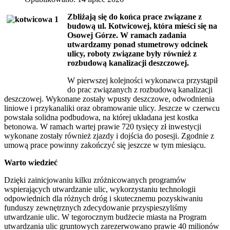
Zbliżają się do końca prace związane z
budową ul. Kotwicowej, która mieści się na
Osowej Górze. W ramach zadania
utwardzamy ponad stumetrowy odcinek
ulicy, roboty związane były również z
rozbudową kanalizacji deszczowej.
W pierwszej kolejności wykonawca przystąpił
do prac związanych z rozbudową kanalizacji
deszczowej. Wykonane zostały wpusty deszczowe, odwodnienia
liniowe i przykanaliki oraz obramowanie ulicy. Jeszcze w czerwcu
powstała solidna podbudowa, na której układana jest kostka
betonowa. W ramach wartej prawie 720 tysięcy zł inwestycji
wykonane zostały również zjazdy i dojścia do posesji. Zgodnie z
umową prace powinny zakończyć się jeszcze w tym miesiącu.
Warto wiedzieć
Dzięki zainicjowaniu kilku zróżnicowanych programów
wspierających utwardzanie ulic, wykorzystaniu technologii
odpowiednich dla różnych dróg i skutecznemu pozyskiwaniu
funduszy zewnętrznych zdecydowanie przyspieszyliśmy
utwardzanie ulic. W tegorocznym budżecie miasta na Program
utwardzania ulic gruntowych zarezerwowano prawie 40 milionów