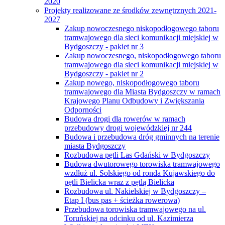
2020
Projekty realizowane ze środków zewnętrznych 2021-
2027
Zakup nowoczesnego niskopodłogowego taboru
tramwajowego dla sieci komunikacji miejskiej w
Bydgoszczy - pakiet nr 3
Zakup nowoczesnego, niskopodłogowego taboru
tramwajowego dla sieci komunikacji miejskiej w
Bydgoszczy - pakiet nr 2
Zakup nowego, niskopodłogowego taboru
tramwajowego dla Miasta Bydgoszczy w ramach
Krajowego Planu Odbudowy i Zwiększania
Odporności
Budowa drogi dla rowerów w ramach
przebudowy drogi wojewódzkiej nr 244
Budowa i przebudowa dróg gminnych na terenie
miasta Bydgoszczy
Rozbudowa pętli Las Gdański w Bydgoszczy
Budowa dwutorowego torowiska tramwajowego
wzdłuż ul. Solskiego od ronda Kujawskiego do
pętli Bielicka wraz z pętlą Bielicka
Rozbudowa ul. Nakielskiej w Bydgoszczy –
Etap I (bus pas + ścieżka rowerowa)
Przebudowa torowiska tramwajowego na ul.
Toruńskiej na odcinku od ul. Kazimierza