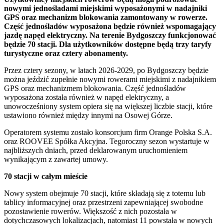
nowymi jednośladami miejskimi wyposażonymi w nadajniki
GPS oraz mechanizm blokowania zamontowany w rowerze.
Część jednośladów wyposażona będzie również wspomagający
jazdę napęd elektryczny. Na terenie Bydgoszczy funkcjonować
będzie 70 stacji. Dla użytkowników dostępne będą trzy taryfy
turystyczne oraz cztery abonamenty.
Przez cztery sezony, w latach 2026-2029, po Bydgoszczy będzie
można jeździć zupełnie nowymi rowerami miejskimi z nadajnikiem
GPS oraz mechanizmem blokowania. Część jednośladów
wyposażona została również w napęd elektryczny, a
unowocześniony system opiera się na większej liczbie stacji, które
ustawiono również między innymi na Osowej Górze.
Operatorem systemu zostało konsorcjum firm Orange Polska S.A.
oraz ROOVEE Spółka Akcyjna. Tegoroczny sezon wystartuje w
najbliższych dniach, przed deklarowanym uruchomieniem
wynikającym z zawartej umowy.
70 stacji w całym mieście
Nowy system obejmuje 70 stacji, które składają się z totemu lub
tablicy informacyjnej oraz przestrzeni zapewniającej swobodne
pozostawienie rowerów. Większość z nich pozostała w
dotychczasowych lokalizacjach, natomiast 11 powstała w nowych