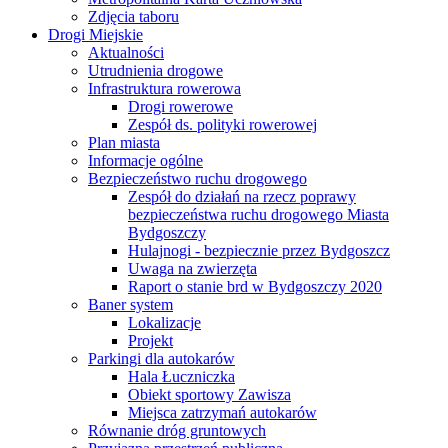
Zdjęcia taboru
Drogi Miejskie
Aktualności
Utrudnienia drogowe
Infrastruktura rowerowa
Drogi rowerowe
Zespół ds. polityki rowerowej
Plan miasta
Informacje ogólne
Bezpieczeństwo ruchu drogowego
Zespół do działań na rzecz poprawy
bezpieczeństwa ruchu drogowego Miasta
Bydgoszczy
Hulajnogi - bezpiecznie przez Bydgoszcz
Uwaga na zwierzęta
Raport o stanie brd w Bydgoszczy 2020
Baner system
Lokalizacje
Projekt
Parkingi dla autokarów
Hala Łuczniczka
Obiekt sportowy Zawisza
Miejsca zatrzymań autokarów
Równanie dróg gruntowych