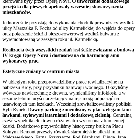
kierowane były przez Operę Nova.
O utworzenie dodatkowego
przejścia dla pieszych apelowały wcześniej stowarzyszenia
mieszkańców.
Jednocześnie pozostają do wykonania chodnik prowadzący wzdłuż
ulicy Marszałka F. Focha od ulicy Karmelickiej do wejścia do opery
oraz połączenie ścieżki pieszo-rowerowej wzdłuż bulwaru z
wyremontowaną w zeszłym roku ul. Karmelicką.
Realizacja tych wszystkich zadań jest ściśle związana z budową
IV kręgu Opery Nova i dostosowana do harmonogramu
wykonawcy prac.
Estetyczne zmiany w centrum miasta
W ubiegłym roku przeprowadziliśmy prace rewitalizacyjne na
nabrzeżu Brdy, przy przystanku tramwaju wodnego. Ułożyliśmy
wówczas nawierzchnię z drewna, wymieniliśmy infokiosk, a w
sezonie letnim turyści oczekujący na rejs mogą odpocząć na
ustawionych tam leżakach. Wcześniej zrewitalizowaliśmy pobliski
Rybi Rynek.
Dawny parking zmieniliśmy w plac z eleganckimi
ławkami, stylowymi latarniami i dodatkową zielenią.
Centralną
część wypełniła efektowna róża wiatru wykonana z kamiennej
kostki. Dodatkowo przywróciliśmy historyczny bruk na Placu
Solnym. Remont przeszły również staromiejskie uliczki m.in.:
Malczewskiego, Farna, Przyrzecze, Pod Blankami, Długa, Jana