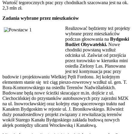
Wartość tegorocznych prac przy chodnikach szacowana jest na ok.
2,3 mln zł.
Zadania wybrane przez mieszkańców
Realizować będziemy też projekty
wybrane przez mieszkańców
podczas głosowania na
Bydgoski
Budżet Obywatelski.
Nowe
chodniki powstaną wzdłuż
odcinka ul. Zaświat od przejścia
przez torowisko w kierunku mini
osiedla Zielony Las. Planowana
jest też kontynuacja prac przy
budowie i projektowaniu Wielkiej Pętli Fordonu. Jej kolejnym
elementem stanie się też ciąg pieszo-rowerowy wzdłuż ul. gen. T.
Bora-Komorowskiego na osiedlu Terenów Nadwiślańskich.
Budowane będą nowe ścieżki skracające m.in. dojście z ul.
Ciechocińskiej do przystanków autobusowych przy zajezdni MZK
na ul. Inowrocławskiej oraz kolejny etap spacerowego traktu nad
Kanałem Bydgoskim w rejonie ul. J. Bronikowskiego. Również
duży ponadosiedlowy projekt związany z rewitalizacją terenów
wokół Starego Kanału Bydgoskiego zakłada budową nowych
alejek pomiędzy ulicami Wrocławską i Kanałową.