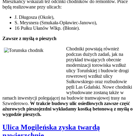
Mieszkańcy wskazali też odcinki chodników do remontów. Prace
będą realizowane przy ulicach:
J. Długosza (Okole),
S. Meysnera (Smukała-Opławiec-Janowo),
16 Pułku Ułanów Wlkp. (Błonie).
Zawsze z myślą o pieszych
Chodniki powstają również
podczas dużych zadań, jak na
przykład trwających obecnie
modernizacji torowiska wzdłuż
ulicy Toruńskiej i budowie drogi
rowerowej wzdłuż ulicy
Sułkowskiego oraz rozbudowie
pętli Las Gdański. Nowe chodniki
wybudowane zostaną także w
ramach inwestycji polegającej na budowie tramwajowej trasy na
Szwederowo.
W trakcie budowy ulic osiedlowych zawsze część
ażurowych pieszojezdni wykładamy kostką betonową z myślą o
wygodzie pieszych.
Ulica Mogileńska zyska twardą
nawierzchnię