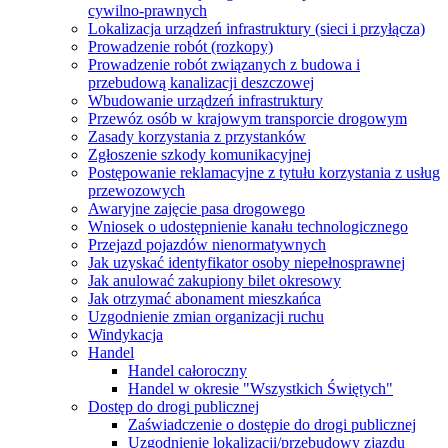
cywilno-prawnych
Lokalizacja urządzeń infrastruktury (sieci i przyłącza)
Prowadzenie robót (rozkopy)
Prowadzenie robót związanych z budowa i
przebudową kanalizacji deszczowej
Wbudowanie urządzeń infrastruktury
Przewóz osób w krajowym transporcie drogowym
Zasady korzystania z przystanków
Zgłoszenie szkody komunikacyjnej
Postępowanie reklamacyjne z tytułu korzystania z usług
przewozowych
Awaryjne zajęcie pasa drogowego
Wniosek o udostępnienie kanału technologicznego
Przejazd pojazdów nienormatywnych
Jak uzyskać identyfikator osoby niepełnosprawnej
Jak anulować zakupiony bilet okresowy
Jak otrzymać abonament mieszkańca
Uzgodnienie zmian organizacji ruchu
Windykacja
Handel
Handel całoroczny
Handel w okresie "Wszystkich Świętych"
Dostęp do drogi publicznej
Zaświadczenie o dostępie do drogi publicznej
Uzgodnienie lokalizacji/przebudowy zjazdu