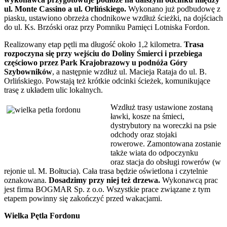
ul. Monte Cassino a ul. Orlińskiego.
Wykonano już podbudowę z
piasku, ustawiono obrzeża chodnikowe wzdłuż ścieżki, na dojściach
do ul. Ks. Brzóski oraz przy Pomniku Pamięci Lotniska Fordon.
Realizowany etap pętli ma długość około 1,2 kilometra.
Trasa
rozpoczyna się przy wejściu do Doliny Śmierci i przebiega
częściowo przez Park Krajobrazowy u podnóża Góry
Szybowników
, a następnie wzdłuż ul. Macieja Rataja do ul. B.
Orlińskiego. Powstają też krótkie odcinki ścieżek, komunikujące
trasę z układem ulic lokalnych.
Wzdłuż trasy ustawione zostaną
ławki, kosze na śmieci,
dystrybutory na woreczki na psie
odchody oraz stojaki
rowerowe. Zamontowana zostanie
także wiata do odpoczynku
oraz stacja do obsługi rowerów (w
rejonie ul. M. Bołtucia). Cała trasa będzie oświetlona i czytelnie
oznakowana.
Dosadzimy przy niej też drzewa.
Wykonawcą prac
jest firma BOGMAR Sp. z o.o. Wszystkie prace związane z tym
etapem powinny się zakończyć przed wakacjami.
Wielka Pętla Fordonu