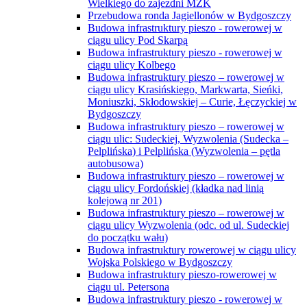
Wielkiego do zajezdni MZK
Przebudowa ronda Jagiellonów w Bydgoszczy
Budowa infrastruktury pieszo - rowerowej w
ciągu ulicy Pod Skarpą
Budowa infrastruktury pieszo - rowerowej w
ciągu ulicy Kolbego
Budowa infrastruktury pieszo – rowerowej w
ciągu ulicy Krasińskiego, Markwarta, Sieńki,
Moniuszki, Skłodowskiej – Curie, Łęczyckiej w
Bydgoszczy
Budowa infrastruktury pieszo – rowerowej w
ciągu ulic: Sudeckiej, Wyzwolenia (Sudecka –
Pelplińska) i Pelplińska (Wyzwolenia – pętla
autobusowa)
Budowa infrastruktury pieszo – rowerowej w
ciągu ulicy Fordońskiej (kładka nad linią
kolejową nr 201)
Budowa infrastruktury pieszo – rowerowej w
ciągu ulicy Wyzwolenia (odc. od ul. Sudeckiej
do początku wału)
Budowa infrastruktury rowerowej w ciągu ulicy
Wojska Polskiego w Bydgoszczy
Budowa infrastruktury pieszo-rowerowej w
ciągu ul. Petersona
Budowa infrastruktury pieszo - rowerowej w