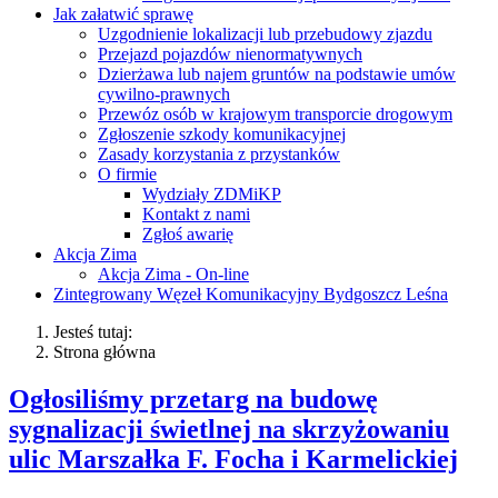
Jak załatwić sprawę
Uzgodnienie lokalizacji lub przebudowy zjazdu
Przejazd pojazdów nienormatywnych
Dzierżawa lub najem gruntów na podstawie umów
cywilno-prawnych
Przewóz osób w krajowym transporcie drogowym
Zgłoszenie szkody komunikacyjnej
Zasady korzystania z przystanków
O firmie
Wydziały ZDMiKP
Kontakt z nami
Zgłoś awarię
Akcja Zima
Akcja Zima - On-line
Zintegrowany Węzeł Komunikacyjny Bydgoszcz Leśna
Jesteś tutaj:
Strona główna
Ogłosiliśmy przetarg na budowę
sygnalizacji świetlnej na skrzyżowaniu
ulic Marszałka F. Focha i Karmelickiej