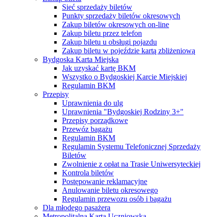
Sieć sprzedaży biletów
Punkty sprzedaży biletów okresowych
Zakup biletów okresowych on-line
Zakup biletu przez telefon
Zakup biletu u obsługi pojazdu
Zakup biletu w pojeździe kartą zbliżeniową
Bydgoska Karta Miejska
Jak uzyskać kartę BKM
Wszystko o Bydgoskiej Karcie Miejskiej
Regulamin BKM
Przepisy
Uprawnienia do ulg
Uprawnienia "Bydgoskiej Rodziny 3+"
Przepisy porządkowe
Przewóz bagażu
Regulamin BKM
Regulamin Systemu Telefonicznej Sprzedaży
Biletów
Zwolnienie z opłat na Trasie Uniwersyteckiej
Kontrola biletów
Postępowanie reklamacyjne
Anulowanie biletu okresowego
Regulamin przewozu osób i bagażu
Dla młodego pasażera
Metropolitalna Karta Uczniowska