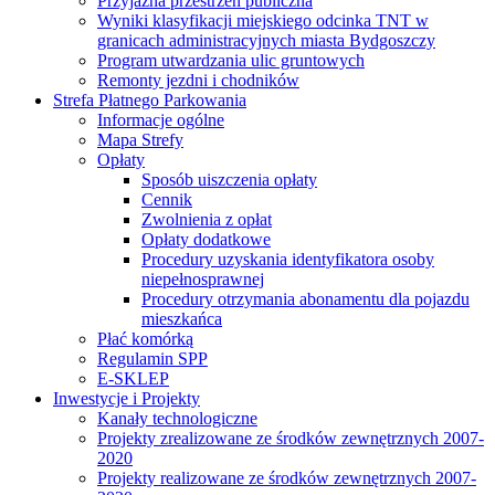
Przyjazna przestrzeń publiczna
Wyniki klasyfikacji miejskiego odcinka TNT w
granicach administracyjnych miasta Bydgoszczy
Program utwardzania ulic gruntowych
Remonty jezdni i chodników
Strefa Płatnego Parkowania
Informacje ogólne
Mapa Strefy
Opłaty
Sposób uiszczenia opłaty
Cennik
Zwolnienia z opłat
Opłaty dodatkowe
Procedury uzyskania identyfikatora osoby
niepełnosprawnej
Procedury otrzymania abonamentu dla pojazdu
mieszkańca
Płać komórką
Regulamin SPP
E-SKLEP
Inwestycje i Projekty
Kanały technologiczne
Projekty zrealizowane ze środków zewnętrznych 2007-
2020
Projekty realizowane ze środków zewnętrznych 2007-