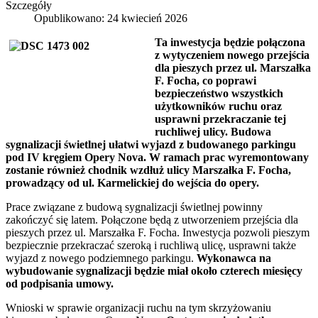
Szczegóły
Opublikowano: 24 kwiecień 2026
Ta inwestycja będzie połączona
z wytyczeniem nowego przejścia
dla pieszych przez ul. Marszałka
F. Focha, co poprawi
bezpieczeństwo wszystkich
użytkowników ruchu oraz
usprawni przekraczanie tej
ruchliwej ulicy. Budowa
sygnalizacji świetlnej ułatwi wyjazd z budowanego parkingu
pod IV kręgiem Opery Nova. W ramach prac wyremontowany
zostanie również chodnik wzdłuż ulicy Marszałka F. Focha,
prowadzący od ul. Karmelickiej do wejścia do opery.
Prace związane z budową sygnalizacji świetlnej powinny
zakończyć się latem. Połączone będą z utworzeniem przejścia dla
pieszych przez ul. Marszałka F. Focha. Inwestycja pozwoli pieszym
bezpiecznie przekraczać szeroką i ruchliwą ulicę, usprawni także
wyjazd z nowego podziemnego parkingu.
Wykonawca na
wybudowanie sygnalizacji będzie miał około czterech miesięcy
od podpisania umowy.
Wnioski w sprawie organizacji ruchu na tym skrzyżowaniu