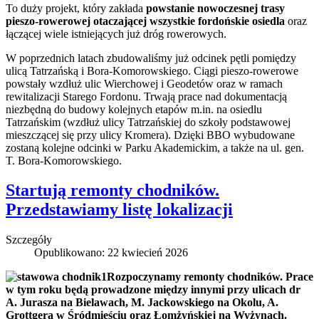
To duży projekt, który zakłada
powstanie nowoczesnej trasy
pieszo-rowerowej otaczającej wszystkie fordońskie osiedla
oraz
łączącej wiele istniejących już dróg rowerowych.
W poprzednich latach zbudowaliśmy już odcinek pętli pomiędzy
ulicą Tatrzańską i Bora-Komorowskiego. Ciągi pieszo-rowerowe
powstały wzdłuż ulic Wierchowej i Geodetów oraz w ramach
rewitalizacji Starego Fordonu. Trwają prace nad dokumentacją
niezbędną do budowy kolejnych etapów m.in. na osiedlu
Tatrzańskim (wzdłuż ulicy Tatrzańskiej do szkoły podstawowej
mieszczącej się przy ulicy Kromera). Dzięki BBO wybudowane
zostaną kolejne odcinki w Parku Akademickim, a także na ul. gen.
T. Bora-Komorowskiego.
Startują remonty chodników.
Przedstawiamy listę lokalizacji
Szczegóły
Opublikowano: 22 kwiecień 2026
Rozpoczynamy remonty chodników. Prace
w tym roku będą prowadzone między innymi przy ulicach dr
A. Jurasza na Bielawach, M. Jackowskiego na Okolu, A.
Grottgera w Śródmieściu oraz Łomżyńskiej na Wyżynach.