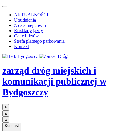
AKTUALNOŚCI
Utrudnienia
Z ostatniej chwili
Rozkłady jazdy
Ceny biletów
Strefa płatnego parkowania
Kontakt
zarząd dróg miejskich i
komunikacji publicznej
w
Bydgoszczy
a
a
a
Kontrast