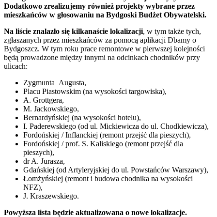
Dodatkowo zrealizujemy również projekty wybrane przez
mieszkańców w głosowaniu na Bydgoski Budżet Obywatelski.
Na liście znalazło się kilkanaście lokalizacji
, w tym także tych,
zgłaszanych przez mieszkańców za pomocą aplikacji Dbamy o
Bydgoszcz. W tym roku prace remontowe w pierwszej kolejności
będą prowadzone między innymi na odcinkach chodników przy
ulicach:
Zygmunta Augusta,
Placu Piastowskim (na wysokości targowiska),
A. Grottgera,
M. Jackowskiego,
Bernardyńskiej (na wysokości hotelu),
I. Paderewskiego (od ul. Mickiewicza do ul. Chodkiewicza),
Fordońskiej / Inflanckiej (remont przejść dla pieszych),
Fordońskiej / prof. S. Kaliskiego (remont przejść dla
pieszych),
dr A. Jurasza,
Gdańskiej (od Artyleryjskiej do ul. Powstańców Warszawy),
Łomżyńskiej (remont i budowa chodnika na wysokości
NFZ),
J. Kraszewskiego.
Powyższa lista będzie aktualizowana o nowe lokalizacje.