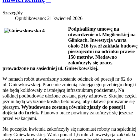
Szczegóły
Opublikowano: 21 kwiecień 2026
Podpisaliśmy umowę na
utwardzenie ul. Mogileńskiej na
Glinkach. Inwestycja warta
około 216 tys. zł zakłada budowę
pieszojezdni na odcinku prawie
150 metrów. Niedawno
zakończyły się prace,
prowadzone na sąsiedniej ul. Gniewkowskiej.
W ramach robót utwardzony zostanie odcinek od posesji nr 62 do
ul. Gniewkowskiej. Prace nie zmienią istniejącego przebiegu drogi i
nie będą kolidowały z istniejącą infrastrukturą podziemną. Na
solidnej podbudowie ułożone zostaną płyty ażurowe. Skrajne części
jezdni będą wyłożone kostką betonową, aby ułatwić poruszanie się
pieszym.
Wybudowane zostaną również zjazdy do posesji i
dojścia do furtek.
Planowo prace powinny zakończyć się jeszcze
przed wakacjami.
Na początku kwietnia zakończyły się natomiast roboty na sąsiedniej
ulicy Gniewkowskiej. Warta ponad 1,6 mln zł inwestycja zakładała