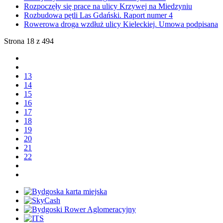
Rozpoczęły się prace na ulicy Krzywej na Miedzyniu
Rozbudowa pętli Las Gdański. Raport numer 4
Rowerowa droga wzdłuż ulicy Kieleckiej. Umowa podpisana
Strona 18 z 494
13
14
15
16
17
18
19
20
21
22