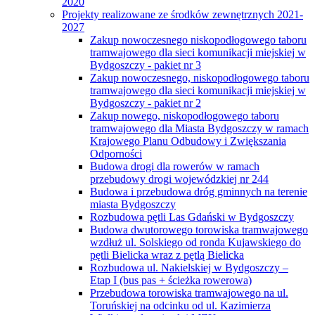
2020
Projekty realizowane ze środków zewnętrznych 2021-
2027
Zakup nowoczesnego niskopodłogowego taboru
tramwajowego dla sieci komunikacji miejskiej w
Bydgoszczy - pakiet nr 3
Zakup nowoczesnego, niskopodłogowego taboru
tramwajowego dla sieci komunikacji miejskiej w
Bydgoszczy - pakiet nr 2
Zakup nowego, niskopodłogowego taboru
tramwajowego dla Miasta Bydgoszczy w ramach
Krajowego Planu Odbudowy i Zwiększania
Odporności
Budowa drogi dla rowerów w ramach
przebudowy drogi wojewódzkiej nr 244
Budowa i przebudowa dróg gminnych na terenie
miasta Bydgoszczy
Rozbudowa pętli Las Gdański w Bydgoszczy
Budowa dwutorowego torowiska tramwajowego
wzdłuż ul. Solskiego od ronda Kujawskiego do
pętli Bielicka wraz z pętlą Bielicka
Rozbudowa ul. Nakielskiej w Bydgoszczy –
Etap I (bus pas + ścieżka rowerowa)
Przebudowa torowiska tramwajowego na ul.
Toruńskiej na odcinku od ul. Kazimierza