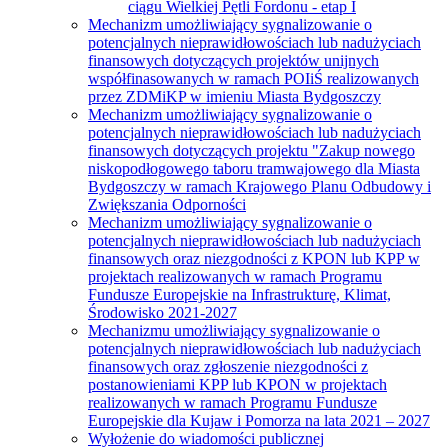
ciągu Wielkiej Pętli Fordonu - etap I
Mechanizm umożliwiający sygnalizowanie o
potencjalnych nieprawidłowościach lub nadużyciach
finansowych dotyczących projektów unijnych
współfinasowanych w ramach POIiŚ realizowanych
przez ZDMiKP w imieniu Miasta Bydgoszczy
Mechanizm umożliwiający sygnalizowanie o
potencjalnych nieprawidłowościach lub nadużyciach
finansowych dotyczących projektu "Zakup nowego
niskopodłogowego taboru tramwajowego dla Miasta
Bydgoszczy w ramach Krajowego Planu Odbudowy i
Zwiększania Odporności
Mechanizm umożliwiający sygnalizowanie o
potencjalnych nieprawidłowościach lub nadużyciach
finansowych oraz niezgodności z KPON lub KPP w
projektach realizowanych w ramach Programu
Fundusze Europejskie na Infrastrukturę, Klimat,
Środowisko 2021-2027
Mechanizmu umożliwiający sygnalizowanie o
potencjalnych nieprawidłowościach lub nadużyciach
finansowych oraz zgłoszenie niezgodności z
postanowieniami KPP lub KPON w projektach
realizowanych w ramach Programu Fundusze
Europejskie dla Kujaw i Pomorza na lata 2021 – 2027
Wyłożenie do wiadomości publicznej