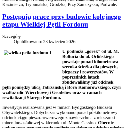
Kazimierza, Trybunalska, Grodzka, Przy Zamczysku, Podwale.
Postępują prace przy budowie kolejnego
etapu Wielkiej Pętli Fordonu
Szczegóły
Opublikowano: 23 kwiecień 2026
U podnóża „górek” od ul. M.
Bołtucia do ul. Orlińskiego
powstaje ponad kilometrowa
szeroka ścieżka dla pieszych,
biegaczy i rowerzystów. W
poprzednich latach
zbudowaliśmy już odcinek
pętli pomiędzy ulicą Tatrzańską i Bora-Komorowskiego, czyli
wzdłuż ulic Wierchowej i Geodetów oraz w ramach
rewitalizacji Starego Fordonu.
Inwestycja realizowana jest w ramach Bydgoskiego Budżetu
Obywatelskiego. Dotychczas wykonano ponad półkilometrowy
odcinek ciągu pieszo-rowerowego z nawierzchnią z mieszanki
mineralno-asfaltowej w kierunku ul. Monte Cassino.
Obecnie
wykonawca przygotowuje podłoże na dalszym odcinku między