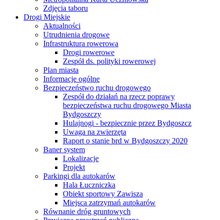
Zdjęcia taboru
Drogi Miejskie
Aktualności
Utrudnienia drogowe
Infrastruktura rowerowa
Drogi rowerowe
Zespół ds. polityki rowerowej
Plan miasta
Informacje ogólne
Bezpieczeństwo ruchu drogowego
Zespół do działań na rzecz poprawy
bezpieczeństwa ruchu drogowego Miasta
Bydgoszczy
Hulajnogi - bezpiecznie przez Bydgoszcz
Uwaga na zwierzęta
Raport o stanie brd w Bydgoszczy 2020
Baner system
Lokalizacje
Projekt
Parkingi dla autokarów
Hala Łuczniczka
Obiekt sportowy Zawisza
Miejsca zatrzymań autokarów
Równanie dróg gruntowych