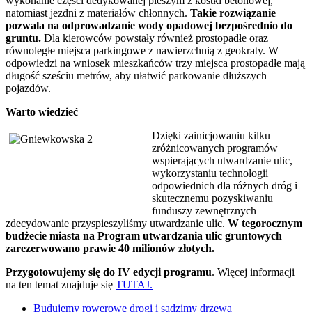
wykonanie części dedykowanej pieszym z kostki betonowej,
natomiast jezdni z materiałów chłonnych.
Takie rozwiązanie
pozwala na odprowadzanie wody opadowej bezpośrednio do
gruntu.
Dla kierowców powstały również prostopadłe oraz
równoległe miejsca parkingowe z nawierzchnią z geokraty. W
odpowiedzi na wniosek mieszkańców trzy miejsca prostopadłe mają
długość sześciu metrów, aby ułatwić parkowanie dłuższych
pojazdów.
Warto wiedzieć
Dzięki zainicjowaniu kilku
zróżnicowanych programów
wspierających utwardzanie ulic,
wykorzystaniu technologii
odpowiednich dla różnych dróg i
skutecznemu pozyskiwaniu
funduszy zewnętrznych
zdecydowanie przyspieszyliśmy utwardzanie ulic.
W tegorocznym
budżecie miasta na Program utwardzania ulic gruntowych
zarezerwowano prawie 40 milionów złotych.
Przygotowujemy się do IV edycji programu
. Więcej informacji
na ten temat znajduje się
TUTAJ.
Budujemy rowerowe drogi i sadzimy drzewa