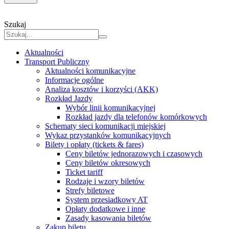
Szukaj
Aktualności
Transport Publiczny
Aktualności komunikacyjne
Informacje ogólne
Analiza kosztów i korzyści (AKK)
Rozkład Jazdy
Wybór linii komunikacyjnej
Rozkład jazdy dla telefonów komórkowych
Schematy sieci komunikacji miejskiej
Wykaz przystanków komunikacyjnych
Bilety i opłaty (tickets & fares)
Ceny biletów jednorazowych i czasowych
Ceny biletów okresowych
Ticket tariff
Rodzaje i wzory biletów
Strefy biletowe
System przesiadkowy AT
Opłaty dodatkowe i inne
Zasady kasowania biletów
Zakup biletu