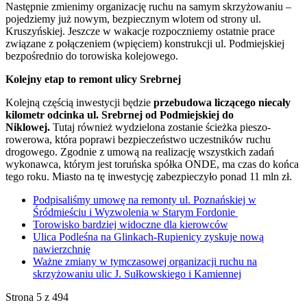
Następnie zmienimy organizację ruchu na samym skrzyżowaniu –
pojedziemy już nowym, bezpiecznym wlotem od strony ul.
Kruszyńskiej. Jeszcze w wakacje rozpoczniemy ostatnie prace
związane z połączeniem (wpięciem) konstrukcji ul. Podmiejskiej
bezpośrednio do torowiska kolejowego.
Kolejny etap to remont ulicy Srebrnej
Kolejną częścią inwestycji będzie
przebudowa liczącego niecały
kilometr odcinka ul. Srebrnej od Podmiejskiej do
Niklowej.
Tutaj również wydzielona zostanie ścieżka pieszo-
rowerowa, która poprawi bezpieczeństwo uczestników ruchu
drogowego. Zgodnie z umową na realizację wszystkich zadań
wykonawca, którym jest toruńska spółka ONDE, ma czas do końca
tego roku. Miasto na tę inwestycję zabezpieczyło ponad 11 mln zł.
Podpisaliśmy umowę na remonty ul. Poznańskiej w
Śródmieściu i Wyzwolenia w Starym Fordonie
Torowisko bardziej widoczne dla kierowców
Ulica Podleśna na Glinkach-Rupienicy zyskuje nową
nawierzchnię
Ważne zmiany w tymczasowej organizacji ruchu na
skrzyżowaniu ulic J. Sułkowskiego i Kamiennej
Strona 5 z 494