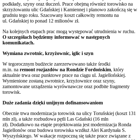
podkłady, szyny oraz tłuczeń. Prace obejmą również torowisko na
skrzyżowaniu ulic Gdańskiej i Kamiennej i planowo zakończą się w
grudniu tego roku. Szacowany koszt całkowity remontu na
ul. Gdańskiej to ponad 12 milionów zł.
Na kolejnych etapach prac mogą występować utrudnienia w ruchu.
O szczegółach będziemy informować w następnych
komunikatach.
Wymiana zwrotnic, krzyżownic, iglic i szyn
W tegorocznym budżecie zarezerwowano także środki
m.in. na
remont rozjazdów na Rondzie Fordońskim
, który
aktualnie trwa oraz punktowe prace na ciągu ul. Jagiellońskiej.
Wymienione zostaną zwrotnice, krzyżownice oraz szyny,
zamontowane urządzenia wyrównawcze oraz podbite fragmenty
torowisk.
Duże zadania dzięki unijnym dofinansowaniom
Obecnie trwa modernizacja torowisk na ulicy Toruńskiej (koszt 131
mln zł), a także rozbudowa pętli Las Gdański (16 mln
zł). Dodatkowo na etapie projektowania jest modernizacja Ronda
Jagiellonów oraz budowa torowiska wzdłuż Alei Kardynała S.
Wyszyńskiego. W wakacje rozpoczną się także prace związane z