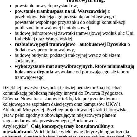
rowerowych dróg,
powstanie nowych przystanków,
powstanie trambuspasa na ul. Warszawskiej
z
przebudową istniejącego przystanku autobusowego i
powstanie wspólnego przystanku do obsługi komunikacji
publicznej tramwajowej i autobusowej,
budowę jednotorowej zawrotki tramwajowej wzdłuż ulic Unii
Lubelskiej oraz Warszawskiej,
rozbudowę pętli tramwajowo - autobusowej Rycerska
o
dodatkowy peron tramwajowy,
budowę budynku podstacji trakcyjnej wraz z obiektem
socjalnym,
wykorzystanie mat antywibracyjnych, które minimalizują
hałas oraz drgania
wywołane od poruszającego się taboru
tramwajowego,
Dzięki tej inwestycji szybciej i łatwiej będzie można dojechać
komunikacją publiczną między innymi do Dworca Bydgoszcz
Główna. Nowa trasa stanowić też będzie połączenie dworca
kolejowego ze szpitalem dziecięcym oraz kampusów UKW i
Akademii Muzycznej. Przebieg projektowanej jezdni i torowiska
jest w pełni zgodny z obowiązującym miejscowym planem
zagospodarowania przestrzennego „Bocianowo -
Artyleryjska".
Całą koncepcję trasy konsultowaliśmy z
mieszkańcami.
W ich trakcie wiele uwag dotyczyło ograniczenia