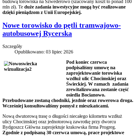
budową torowiska na Szwederowo (szacowany koszt to ponad 100
mln zł). Te
duże zadania inwestycyjne mogą być realizowane
dzięki pieniądzom z Unii Europejskiej.
Nowe torowisko do pętli tramwajowo-
autobusowej Rycerska
Szczegóły
Opublikowano: 03 lipiec 2026
Pod koniec czerwca
podpisaliśmy umowę na
zaprojektowanie torowiska
wzdłuż ulic Chocimskiej oraz
Świeckiej. W ramach zadania
zrewitalizowana zostanie część
osiedla Bocianowo.
Przebudowane zostaną chodniki, jezdnie oraz rowerowa droga.
Wcześniej konsultowaliśmy pomysł z mieszkańcami.
Nową dwutorową trasę o długości niecałego kilometra wzdłuż
ulicy Chocimskiej oraz jednotorową zawrotkę przy dworcu
Bydgoszcz Główna zaprojektuje krakowska firma Progreg.
Zgodnie z podpisaną 30 czerwca umową, prace projektowe