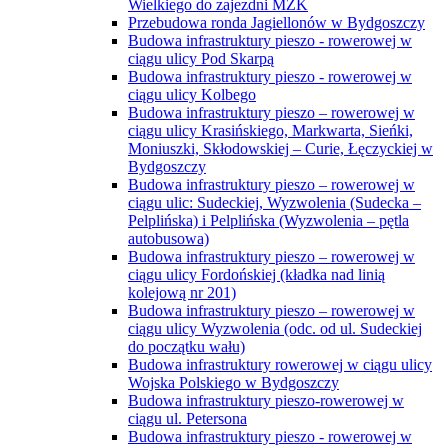
Wielkiego do zajezdni MZK
Przebudowa ronda Jagiellonów w Bydgoszczy
Budowa infrastruktury pieszo - rowerowej w
ciągu ulicy Pod Skarpą
Budowa infrastruktury pieszo - rowerowej w
ciągu ulicy Kolbego
Budowa infrastruktury pieszo – rowerowej w
ciągu ulicy Krasińskiego, Markwarta, Sieńki,
Moniuszki, Skłodowskiej – Curie, Łęczyckiej w
Bydgoszczy
Budowa infrastruktury pieszo – rowerowej w
ciągu ulic: Sudeckiej, Wyzwolenia (Sudecka –
Pelplińska) i Pelplińska (Wyzwolenia – pętla
autobusowa)
Budowa infrastruktury pieszo – rowerowej w
ciągu ulicy Fordońskiej (kładka nad linią
kolejową nr 201)
Budowa infrastruktury pieszo – rowerowej w
ciągu ulicy Wyzwolenia (odc. od ul. Sudeckiej
do początku wału)
Budowa infrastruktury rowerowej w ciągu ulicy
Wojska Polskiego w Bydgoszczy
Budowa infrastruktury pieszo-rowerowej w
ciągu ul. Petersona
Budowa infrastruktury pieszo - rowerowej w