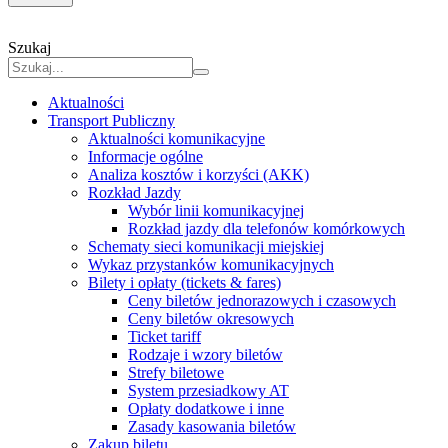
Szukaj
Aktualności
Transport Publiczny
Aktualności komunikacyjne
Informacje ogólne
Analiza kosztów i korzyści (AKK)
Rozkład Jazdy
Wybór linii komunikacyjnej
Rozkład jazdy dla telefonów komórkowych
Schematy sieci komunikacji miejskiej
Wykaz przystanków komunikacyjnych
Bilety i opłaty (tickets & fares)
Ceny biletów jednorazowych i czasowych
Ceny biletów okresowych
Ticket tariff
Rodzaje i wzory biletów
Strefy biletowe
System przesiadkowy AT
Opłaty dodatkowe i inne
Zasady kasowania biletów
Zakup biletu