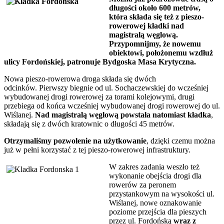
długości około 600 metrów,
która składa się też z pieszo-
rowerowej kładki nad
magistralą węglową.
Przypomnijmy, że nowemu
obiektowi, położonemu wzdłuż
ulicy Fordońskiej, patronuje Bydgoska Masa Krytyczna.
Nowa pieszo-rowerowa droga składa się dwóch
odcinków. Pierwszy biegnie od ul. Sochaczewskiej do wcześniej
wybudowanej drogi rowerowej za torami kolejowymi, drugi
przebiega od końca wcześniej wybudowanej drogi rowerowej do ul.
Wiślanej.
Nad magistralą węglową powstała natomiast kładka
,
składają się z dwóch kratownic o długości 45 metrów.
Otrzymaliśmy pozwolenie na użytkowanie
, dzięki czemu można
już w pełni korzystać z tej pieszo-rowerowej infrastruktury.
W zakres zadania weszło też
wykonanie obejścia drogi dla
rowerów za peronem
przystankowym na wysokości ul.
Wiślanej, nowe oznakowanie
poziome przejścia dla pieszych
przez ul. Fordońską
wraz z