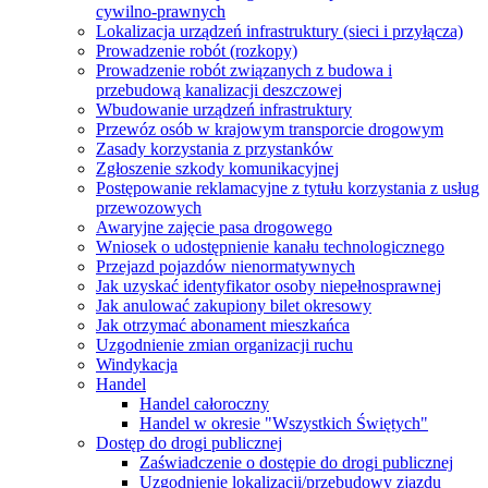
cywilno-prawnych
Lokalizacja urządzeń infrastruktury (sieci i przyłącza)
Prowadzenie robót (rozkopy)
Prowadzenie robót związanych z budowa i
przebudową kanalizacji deszczowej
Wbudowanie urządzeń infrastruktury
Przewóz osób w krajowym transporcie drogowym
Zasady korzystania z przystanków
Zgłoszenie szkody komunikacyjnej
Postępowanie reklamacyjne z tytułu korzystania z usług
przewozowych
Awaryjne zajęcie pasa drogowego
Wniosek o udostępnienie kanału technologicznego
Przejazd pojazdów nienormatywnych
Jak uzyskać identyfikator osoby niepełnosprawnej
Jak anulować zakupiony bilet okresowy
Jak otrzymać abonament mieszkańca
Uzgodnienie zmian organizacji ruchu
Windykacja
Handel
Handel całoroczny
Handel w okresie "Wszystkich Świętych"
Dostęp do drogi publicznej
Zaświadczenie o dostępie do drogi publicznej
Uzgodnienie lokalizacji/przebudowy zjazdu