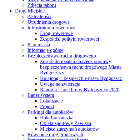
Zdjęcia taboru
Drogi Miejskie
Aktualności
Utrudnienia drogowe
Infrastruktura rowerowa
Drogi rowerowe
Zespół ds. polityki rowerowej
Plan miasta
Informacje ogólne
Bezpieczeństwo ruchu drogowego
Zespół do działań na rzecz poprawy
bezpieczeństwa ruchu drogowego Miasta
Bydgoszczy
Hulajnogi - bezpiecznie przez Bydgoszcz
Uwaga na zwierzęta
Raport o stanie brd w Bydgoszczy 2020
Baner system
Lokalizacje
Projekt
Parkingi dla autokarów
Hala Łuczniczka
Obiekt sportowy Zawisza
Miejsca zatrzymań autokarów
Równanie dróg gruntowych