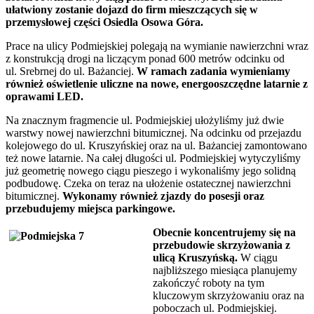
ułatwiony zostanie dojazd do firm mieszczących się w
przemysłowej części Osiedla Osowa Góra.
Prace na ulicy Podmiejskiej polegają na wymianie nawierzchni wraz
z konstrukcją drogi na liczącym ponad 600 metrów odcinku od
ul. Srebrnej do ul. Bażanciej.
W ramach zadania wymieniamy
również oświetlenie uliczne na nowe, energooszczędne latarnie z
oprawami LED.
Na znacznym fragmencie ul. Podmiejskiej ułożyliśmy już dwie
warstwy nowej nawierzchni bitumicznej. Na odcinku od przejazdu
kolejowego do ul. Kruszyńskiej oraz na ul. Bażanciej zamontowano
też nowe latarnie. Na całej długości ul. Podmiejskiej wytyczyliśmy
już geometrię nowego ciągu pieszego i wykonaliśmy jego solidną
podbudowę. Czeka on teraz na ułożenie ostatecznej nawierzchni
bitumicznej.
Wykonamy również zjazdy do posesji oraz
przebudujemy miejsca parkingowe.
Obecnie koncentrujemy się na
przebudowie skrzyżowania z
ulicą Kruszyńską.
W ciągu
najbliższego miesiąca planujemy
zakończyć roboty na tym
kluczowym skrzyżowaniu oraz na
poboczach ul. Podmiejskiej.