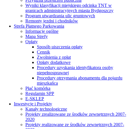
Przyjazna przestrzeń publiczna
Wyniki klasyfikacji miejskiego odcinka TNT w
granicach administracyjnych miasta Bydgoszczy
Program utwardzania ulic gruntowych
Remonty jezdni i chodników
Strefa Płatnego Parkowania
Informacje ogólne
Mapa Strefy
Opłaty
Sposób uiszczenia opłaty
Cennik
Zwolnienia z opłat
Opłaty dodatkowe
Procedury uzyskania identyfikatora osoby
niepełnosprawnej
Procedury otrzymania abonamentu dla pojazdu
mieszkańca
Płać komórką
Regulamin SPP
E-SKLEP
Inwestycje i Projekty
Kanały technologiczne
Projekty zrealizowane ze środków zewnętrznych 2007-
2020
Projekty realizowane ze środków zewnętrznych 2007-