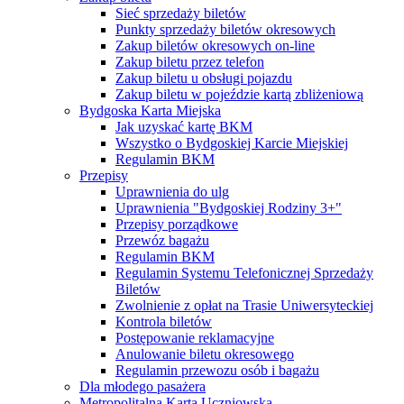
Sieć sprzedaży biletów
Punkty sprzedaży biletów okresowych
Zakup biletów okresowych on-line
Zakup biletu przez telefon
Zakup biletu u obsługi pojazdu
Zakup biletu w pojeździe kartą zbliżeniową
Bydgoska Karta Miejska
Jak uzyskać kartę BKM
Wszystko o Bydgoskiej Karcie Miejskiej
Regulamin BKM
Przepisy
Uprawnienia do ulg
Uprawnienia "Bydgoskiej Rodziny 3+"
Przepisy porządkowe
Przewóz bagażu
Regulamin BKM
Regulamin Systemu Telefonicznej Sprzedaży
Biletów
Zwolnienie z opłat na Trasie Uniwersyteckiej
Kontrola biletów
Postępowanie reklamacyjne
Anulowanie biletu okresowego
Regulamin przewozu osób i bagażu
Dla młodego pasażera
Metropolitalna Karta Uczniowska