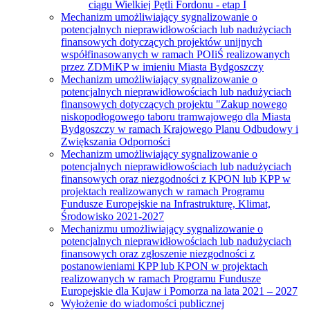
ciągu Wielkiej Pętli Fordonu - etap I
Mechanizm umożliwiający sygnalizowanie o
potencjalnych nieprawidłowościach lub nadużyciach
finansowych dotyczących projektów unijnych
współfinasowanych w ramach POIiŚ realizowanych
przez ZDMiKP w imieniu Miasta Bydgoszczy
Mechanizm umożliwiający sygnalizowanie o
potencjalnych nieprawidłowościach lub nadużyciach
finansowych dotyczących projektu "Zakup nowego
niskopodłogowego taboru tramwajowego dla Miasta
Bydgoszczy w ramach Krajowego Planu Odbudowy i
Zwiększania Odporności
Mechanizm umożliwiający sygnalizowanie o
potencjalnych nieprawidłowościach lub nadużyciach
finansowych oraz niezgodności z KPON lub KPP w
projektach realizowanych w ramach Programu
Fundusze Europejskie na Infrastrukturę, Klimat,
Środowisko 2021-2027
Mechanizmu umożliwiający sygnalizowanie o
potencjalnych nieprawidłowościach lub nadużyciach
finansowych oraz zgłoszenie niezgodności z
postanowieniami KPP lub KPON w projektach
realizowanych w ramach Programu Fundusze
Europejskie dla Kujaw i Pomorza na lata 2021 – 2027
Wyłożenie do wiadomości publicznej