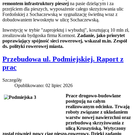
remontem infrastruktury pieszej
na pasie dzielącym i za
przejściem dla pieszych, wyposażenie całego skrzyżowania ulic
Fordońskiej z Sochaczewską w sygnalizację świetlną wraz z
dobudowaniem lewoskrętu w ulicę Sochaczewską.
Inwestycję w trybie "zaprojektuj i wybuduj", kosztującą 10 mln zł,
zrealizowała bydgoska firma Kormost.
Zadanie, jako priorytet
poprawiający spójność sieci rowerowej, wskazał m.in. Zespół
ds. polityki rowerowej miasta.
Przebudowa ul. Podmiejskiej. Raport z
prac
Szczegóły
Opublikowano: 02 lipiec 2026
Prace drogowo-budowlane
postępują na całym
realizowanym odcinku. Trwają
roboty związane z układaniem
warstw nowej nawierzchni oraz
przebudową skrzyżowania z
ulicą Kruszyńską. Wytyczony
został również nowy ciąg pieszo-rowerowy. Dzięki zadaniu