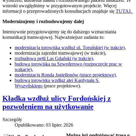
wyburzeń, tłumienia hałasu i rozbudowanego pakietu nasadzeń. Te
wnioski uwzględnimy w przygotowanym projekcie. Więcej
informacji o przeprowadzonych konsultacjach znajduje się
TUTAJ.
Modernizujemy i rozbudowujemy dalej
Intensywnie przygotowujemy się do dalszego wzmacniania
komunikacji tramwajowej. Najważniejsze zadania to:
modernizacja torowiska wzdłuż ul. Toruńskiej (w trakcie),
modernizacja zajezdni tramwajowej (w trakcie),
rozbudowa pętli Las Gdański (w trakcie),
budowa torowiska na Szwederowo (rozpoczęcie prac w
wakacje),
modernizacja Ronda Jagiellonów (prace projektowe),
budowa torowiska wzdłuż alei Kardynała S.
Wyszyńskiego
(prace projektowe).
Kładka wzdłuż ulicy Fordońskiej z
pozwoleniem na użytkowanie
Szczegóły
Opublikowano: 03 lipiec 2026
Można już podróżować trasą o