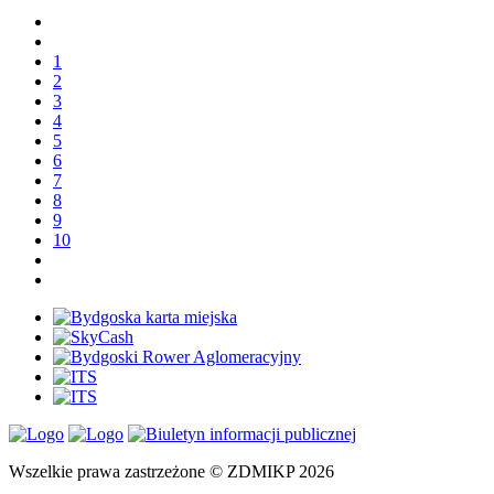
1
2
3
4
5
6
7
8
9
10
Wszelkie prawa zastrzeżone © ZDMIKP 2026