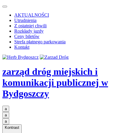
AKTUALNOŚCI
Utrudnienia
Z ostatniej chwili
Rozkłady jazdy
Ceny biletów
Strefa płatnego parkowania
Kontakt
zarząd dróg miejskich i
komunikacji publicznej
w
Bydgoszczy
a
a
a
Kontrast