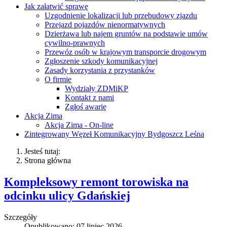
Jak załatwić sprawę
Uzgodnienie lokalizacji lub przebudowy zjazdu
Przejazd pojazdów nienormatywnych
Dzierżawa lub najem gruntów na podstawie umów
cywilno-prawnych
Przewóz osób w krajowym transporcie drogowym
Zgłoszenie szkody komunikacyjnej
Zasady korzystania z przystanków
O firmie
Wydziały ZDMiKP
Kontakt z nami
Zgłoś awarię
Akcja Zima
Akcja Zima - On-line
Zintegrowany Węzeł Komunikacyjny Bydgoszcz Leśna
Jesteś tutaj:
Strona główna
Kompleksowy remont torowiska na
odcinku ulicy Gdańskiej
Szczegóły
Opublikowano: 07 lipiec 2026