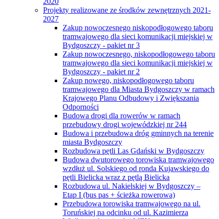
2020
Projekty realizowane ze środków zewnętrznych 2021-
2027
Zakup nowoczesnego niskopodłogowego taboru
tramwajowego dla sieci komunikacji miejskiej w
Bydgoszczy - pakiet nr 3
Zakup nowoczesnego, niskopodłogowego taboru
tramwajowego dla sieci komunikacji miejskiej w
Bydgoszczy - pakiet nr 2
Zakup nowego, niskopodłogowego taboru
tramwajowego dla Miasta Bydgoszczy w ramach
Krajowego Planu Odbudowy i Zwiększania
Odporności
Budowa drogi dla rowerów w ramach
przebudowy drogi wojewódzkiej nr 244
Budowa i przebudowa dróg gminnych na terenie
miasta Bydgoszczy
Rozbudowa pętli Las Gdański w Bydgoszczy
Budowa dwutorowego torowiska tramwajowego
wzdłuż ul. Solskiego od ronda Kujawskiego do
pętli Bielicka wraz z pętlą Bielicka
Rozbudowa ul. Nakielskiej w Bydgoszczy –
Etap I (bus pas + ścieżka rowerowa)
Przebudowa torowiska tramwajowego na ul.
Toruńskiej na odcinku od ul. Kazimierza