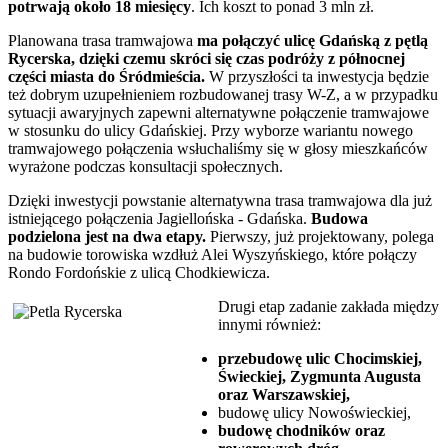
potrwają około 18 miesięcy
. Ich koszt to ponad 3 mln zł.
Planowana trasa tramwajowa
ma połączyć ulicę Gdańską z pętlą
Rycerska, dzięki czemu skróci się czas podróży z północnej
części miasta do Śródmieścia.
W przyszłości ta inwestycja będzie
też dobrym uzupełnieniem rozbudowanej trasy W-Z, a w przypadku
sytuacji awaryjnych zapewni alternatywne połączenie tramwajowe
w stosunku do ulicy Gdańskiej. Przy wyborze wariantu nowego
tramwajowego połączenia wsłuchaliśmy się w głosy mieszkańców
wyrażone podczas konsultacji społecznych.
Dzięki inwestycji powstanie alternatywna trasa tramwajowa dla już
istniejącego połączenia Jagiellońska - Gdańska.
Budowa
podzielona jest na dwa etapy.
Pierwszy, już projektowany, polega
na budowie torowiska wzdłuż Alei Wyszyńskiego, które połączy
Rondo Fordońskie z ulicą Chodkiewicza.
Drugi etap zadanie zakłada między
innymi również:
przebudowę ulic Chocimskiej,
Świeckiej, Zygmunta Augusta
oraz Warszawskiej,
budowę ulicy Nowoświeckiej,
budowę chodników oraz