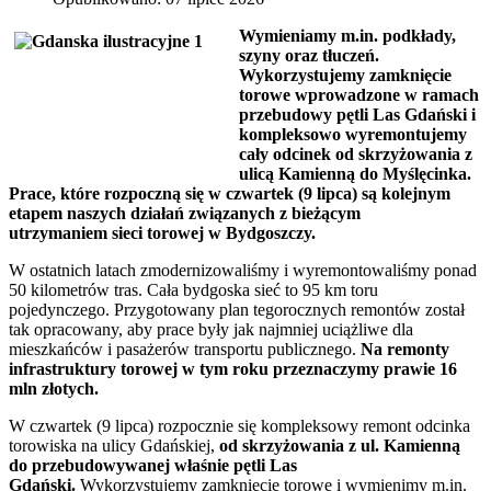
Wymieniamy m.in. podkłady,
szyny oraz tłuczeń.
Wykorzystujemy zamknięcie
torowe wprowadzone w ramach
przebudowy pętli Las Gdański i
kompleksowo wyremontujemy
cały odcinek od skrzyżowania z
ulicą Kamienną do Myślęcinka.
Prace, które rozpoczną się w czwartek (9 lipca) są kolejnym
etapem naszych działań związanych z bieżącym
utrzymaniem sieci torowej w Bydgoszczy.
W ostatnich latach zmodernizowaliśmy i wyremontowaliśmy ponad
50 kilometrów tras. Cała bydgoska sieć to 95 km toru
pojedynczego. Przygotowany plan tegorocznych remontów został
tak opracowany, aby prace były jak najmniej uciążliwe dla
mieszkańców i pasażerów transportu publicznego.
Na remonty
infrastruktury torowej w tym roku przeznaczymy prawie 16
mln złotych.
W czwartek (9 lipca) rozpocznie się kompleksowy remont odcinka
torowiska na ulicy Gdańskiej,
od skrzyżowania z ul. Kamienną
do przebudowywanej właśnie pętli Las
Gdański.
Wykorzystujemy zamknięcie torowe i wymienimy m.in.