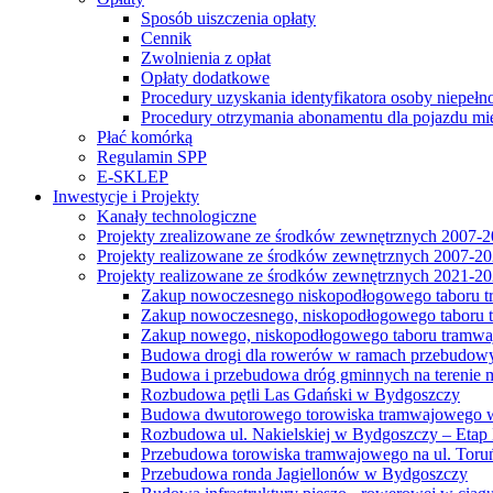
Sposób uiszczenia opłaty
Cennik
Zwolnienia z opłat
Opłaty dodatkowe
Procedury uzyskania identyfikatora osoby niepełn
Procedury otrzymania abonamentu dla pojazdu mi
Płać komórką
Regulamin SPP
E-SKLEP
Inwestycje i Projekty
Kanały technologiczne
Projekty zrealizowane ze środków zewnętrznych 2007-
Projekty realizowane ze środków zewnętrznych 2007-2
Projekty realizowane ze środków zewnętrznych 2021-2
Zakup nowoczesnego niskopodłogowego taboru tra
Zakup nowoczesnego, niskopodłogowego taboru tr
Zakup nowego, niskopodłogowego taboru tramwa
Budowa drogi dla rowerów w ramach przebudowy
Budowa i przebudowa dróg gminnych na terenie 
Rozbudowa pętli Las Gdański w Bydgoszczy
Budowa dwutorowego torowiska tramwajowego wzdłu
Rozbudowa ul. Nakielskiej w Bydgoszczy – Etap I
Przebudowa torowiska tramwajowego na ul. Toruń
Przebudowa ronda Jagiellonów w Bydgoszczy