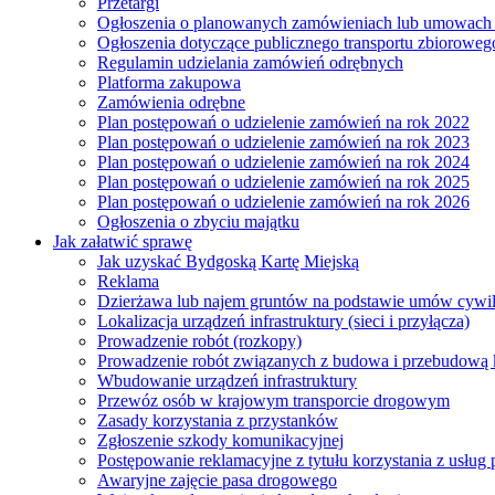
Przetargi
Ogłoszenia o planowanych zamówieniach lub umowac
Ogłoszenia dotyczące publicznego transportu zbioroweg
Regulamin udzielania zamówień odrębnych
Platforma zakupowa
Zamówienia odrębne
Plan postępowań o udzielenie zamówień na rok 2022
Plan postępowań o udzielenie zamówień na rok 2023
Plan postępowań o udzielenie zamówień na rok 2024
Plan postępowań o udzielenie zamówień na rok 2025
Plan postępowań o udzielenie zamówień na rok 2026
Ogłoszenia o zbyciu majątku
Jak załatwić sprawę
Jak uzyskać Bydgoską Kartę Miejską
Reklama
Dzierżawa lub najem gruntów na podstawie umów cywi
Lokalizacja urządzeń infrastruktury (sieci i przyłącza)
Prowadzenie robót (rozkopy)
Prowadzenie robót związanych z budowa i przebudową k
Wbudowanie urządzeń infrastruktury
Przewóz osób w krajowym transporcie drogowym
Zasady korzystania z przystanków
Zgłoszenie szkody komunikacyjnej
Postępowanie reklamacyjne z tytułu korzystania z usłu
Awaryjne zajęcie pasa drogowego