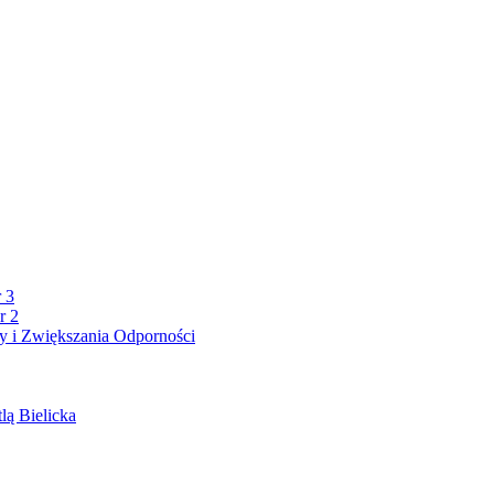
 3
r 2
 i Zwiększania Odporności
lą Bielicka