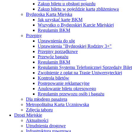
Zakup biletu u obsługi pojazdu
Zakup biletu w pojeździe kartą zbliżeniową
Bydgoska Karta Miejska
Jak uzyskać kartę BKM
Wszystko o Bydgoskiej Karcie Miejskiej
Regulamin BKM
Przepisy
Uprawnienia do ulg
Uprawnienia "Bydgoskiej Rodziny 3+"
Przepisy porządkowe
Przewóz bagażu
Regulamin BKM
Regulamin Systemu Telefonicznej Sprzedaży Bile
Zwolnienie z opłat na Trasie Uniwersyteckiej
Kontrola biletów
Postępowanie reklamacyjne
Anulowanie biletu okresowego
Regulamin przewozu osób i bagażu
Dla młodego pasażera
Metropolitalna Karta Uczniowska
Zdjęcia taboru
Drogi Miejskie
Aktualności
Utrudnienia drogowe
Infrastruktura rowerowa