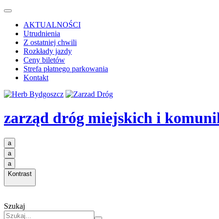
AKTUALNOŚCI
Utrudnienia
Z ostatniej chwili
Rozkłady jazdy
Ceny biletów
Strefa płatnego parkowania
Kontakt
zarząd dróg miejskich i komuni
a
a
a
Kontrast
Szukaj