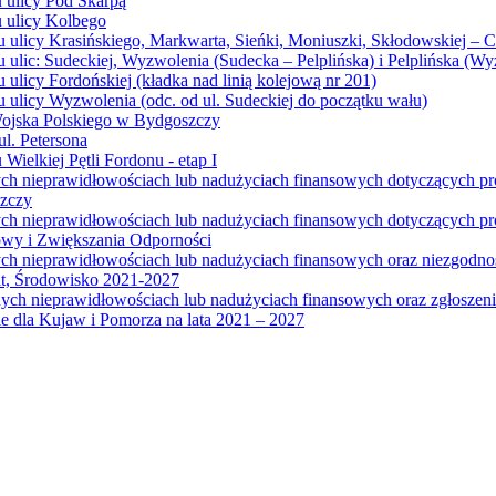
u ulicy Pod Skarpą
u ulicy Kolbego
u ulicy Krasińskiego, Markwarta, Sieńki, Moniuszki, Skłodowskiej – 
 ulic: Sudeckiej, Wyzwolenia (Sudecka – Pelplińska) i Pelplińska (W
 ulicy Fordońskiej (kładka nad linią kolejową nr 201)
 ulicy Wyzwolenia (odc. od ul. Sudeckiej do początku wału)
Wojska Polskiego w Bydgoszczy
l. Petersona
Wielkiej Pętli Fordonu - etap I
ych nieprawidłowościach lub nadużyciach finansowych dotyczących p
szczy
ych nieprawidłowościach lub nadużyciach finansowych dotyczących 
wy i Zwiększania Odporności
ych nieprawidłowościach lub nadużyciach finansowych oraz niezgodn
at, Środowisko 2021-2027
ych nieprawidłowościach lub nadużyciach finansowych oraz zgłosze
 dla Kujaw i Pomorza na lata 2021 – 2027