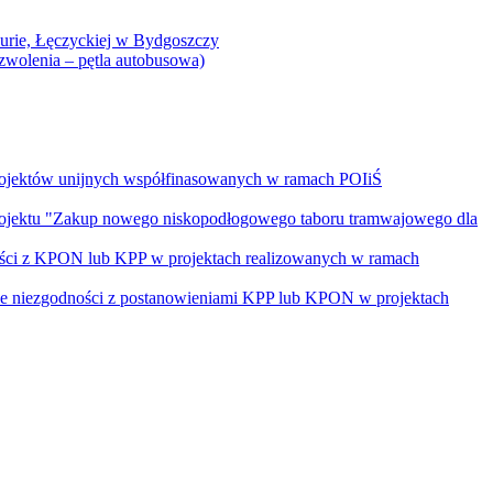
Curie, Łęczyckiej w Bydgoszczy
yzwolenia – pętla autobusowa)
rojektów unijnych współfinasowanych w ramach POIiŚ
projektu "Zakup nowego niskopodłogowego taboru tramwajowego dla
ości z KPON lub KPP w projektach realizowanych w ramach
nie niezgodności z postanowieniami KPP lub KPON w projektach