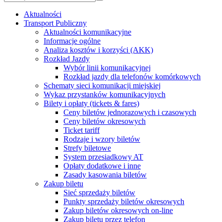
Aktualności
Transport Publiczny
Aktualności komunikacyjne
Informacje ogólne
Analiza kosztów i korzyści (AKK)
Rozkład Jazdy
Wybór linii komunikacyjnej
Rozkład jazdy dla telefonów komórkowych
Schematy sieci komunikacji miejskiej
Wykaz przystanków komunikacyjnych
Bilety i opłaty (tickets & fares)
Ceny biletów jednorazowych i czasowych
Ceny biletów okresowych
Ticket tariff
Rodzaje i wzory biletów
Strefy biletowe
System przesiadkowy AT
Opłaty dodatkowe i inne
Zasady kasowania biletów
Zakup biletu
Sieć sprzedaży biletów
Punkty sprzedaży biletów okresowych
Zakup biletów okresowych on-line
Zakup biletu przez telefon