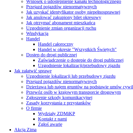
Wniosek o udostępnienie kanału technologicznego
Przejazd pojazdów nienormatywnych
Jak uzyskać identyfikator osoby niepełnosprawnej
Jak anulować zakupiony bilet okresowy
Jak otrzymać abonament mieszkańca
Uzgodnienie zmian organizacji ruchu
Windykacja
Handel
Handel całoroczny
Handel w okresie "Wszystkich Świętych"
Dostęp do drogi publicznej
Zaświadczenie o dostępie do drogi publicznej
Uzgodnienie lokalizacji/przebudowy zjazdu
Jak załatwić sprawę
Uzgodnienie lokalizacji lub przebudowy zjazdu
Przejazd pojazdów nienormatywnych
Dzierżawa lub najem gruntów na podstawie umów cywi
Przewóz osób w krajowym transporcie drogowym
Zgłoszenie szkody komunikacyjnej
Zasady korzystania z przystanków
O firmie
Wydziały ZDMiKP
Kontakt z nami
Zgłoś awarię
Akcja Zima