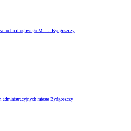
twa ruchu drogowego Miasta Bydgoszczy
h administracyjnych miasta Bydgoszczy