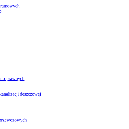
h ramowych
o
lno-prawnych
analizacji deszczowej
g przewozowych