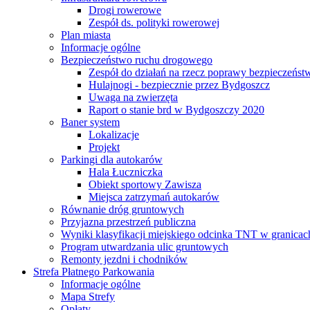
Drogi rowerowe
Zespół ds. polityki rowerowej
Plan miasta
Informacje ogólne
Bezpieczeństwo ruchu drogowego
Zespół do działań na rzecz poprawy bezpieczeńs
Hulajnogi - bezpiecznie przez Bydgoszcz
Uwaga na zwierzęta
Raport o stanie brd w Bydgoszczy 2020
Baner system
Lokalizacje
Projekt
Parkingi dla autokarów
Hala Łuczniczka
Obiekt sportowy Zawisza
Miejsca zatrzymań autokarów
Równanie dróg gruntowych
Przyjazna przestrzeń publiczna
Wyniki klasyfikacji miejskiego odcinka TNT w granicac
Program utwardzania ulic gruntowych
Remonty jezdni i chodników
Strefa Płatnego Parkowania
Informacje ogólne
Mapa Strefy
Opłaty