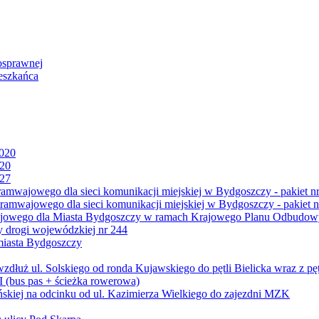
osprawnej
eszkańca
2020
020
027
mwajowego dla sieci komunikacji miejskiej w Bydgoszczy - pakiet nr
amwajowego dla sieci komunikacji miejskiej w Bydgoszczy - pakiet n
jowego dla Miasta Bydgoszczy w ramach Krajowego Planu Odbudowy
 drogi wojewódzkiej nr 244
miasta Bydgoszczy
ż ul. Solskiego od ronda Kujawskiego do pętli Bielicka wraz z pęt
 (bus pas + ścieżka rowerowa)
skiej na odcinku od ul. Kazimierza Wielkiego do zajezdni MZK