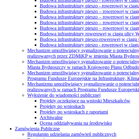
Budowa infrastruktury pieszo - rowerowej w ciąg
Budowa infrastruktury pieszo - rowerowej w ciąg
Budowa infrastruktury pieszo – rowerowej w ciąg
Budowa infrastruktury pieszo – rowerowej w ciągu
Budowa infrastruktury pieszo – rowerowej w ciągu
Budowa infrastruktury pieszo – rowerowej w ciągu
Budowa infrastruktury rowerowej w ciągu ulicy 
Budowa infrastruktury pieszo-rowerowej w ciągu u
Budowa infrastruktury pieszo - rowerowej w ciągu 
Mechanizm umożliwiający sygnalizowanie o potencjaln
realizowanych przez ZDMiKP w imieniu Miasta Bydgo
Mechanizm umożliwiający sygnalizowanie o potencjaln
Miasta Bydgoszczy w ramach Krajowego Planu Odbudo
Mechanizm umożliwiający sygnalizowanie o potencjaln
Programu Fundusze Europejskie na Infrastrukturę, Klim
Mechanizmu umożliwiający sygnalizowanie o potencjaln
realizowanych w ramach Programu Fundusze Europejskie
Wyłożenie do wiadomości publicznej
Projekty oczekujące na wnioski Mieszkańców
Projekty po wnioskach
Projekty po wnioskach z raportami
Archiwalne
Ocena oddziaływania na środowisko
Zamówienia Publiczne
Regulamin udzielania zamówień publicznych