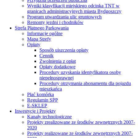
Przyjazna przestrzeń publiczna
Wyniki klasyfikacji miejskiego odcinka TNT w
granicach administracyjnych miasta Bydgoszczy
Program utwardzania ulic gruntowych
Remonty jezdni i chodników
Strefa Płatnego Parkowania
Informacje ogólne
Mapa Strefy
Opłaty
Sposób uiszczenia opłaty
Cennik
Zwolnienia z opłat
Opłaty dodatkowe
Procedury uzyskania identyfikatora osoby
niepełnosprawnej
Procedury otrzymania abonamentu dla pojazdu
mieszkańca
Płać komórką
Regulamin SPP
E-SKLEP
Inwestycje i Projekty
Kanały technologiczne
Projekty zrealizowane ze środków zewnętrznych 2007-
2020
Projekty realizowane ze środków zewnętrznych 2007-