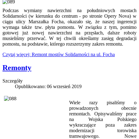
Podczas wymiany nawierzchni na południowych mostach
Solidarności (w kierunku do centrum - po stronie Opery Nova) w
ciągu ulicy Marszałka Focha, okazało się, że naszej ingerencji
wymaga także tzw. płyta pomostu. W związku z tym, pomimo
gotowej już nowej nawierzchni na przęsłach, dalsze roboty
musieliśmy przerwać. W tej chwili określamy zasięg degradacji
pomostu, na podstawie, którego rozszerzymy zakres remontu.
Czytaj więcej: Remont mostów Solidarności na ul. Focha
Remonty
Szczegóły
Opublikowano: 06 wrzesień 2019
Wiele razy pisaliśmy o
prowadzonych obecnie
remontach. Opisywaliśmy prace
na Wojska Polskiego
wykraczające poza zakres
modernizacji torowiska
tramwajowego. Nowe