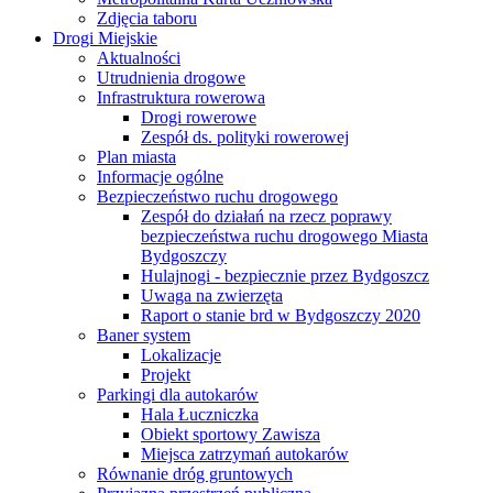
Zdjęcia taboru
Drogi Miejskie
Aktualności
Utrudnienia drogowe
Infrastruktura rowerowa
Drogi rowerowe
Zespół ds. polityki rowerowej
Plan miasta
Informacje ogólne
Bezpieczeństwo ruchu drogowego
Zespół do działań na rzecz poprawy
bezpieczeństwa ruchu drogowego Miasta
Bydgoszczy
Hulajnogi - bezpiecznie przez Bydgoszcz
Uwaga na zwierzęta
Raport o stanie brd w Bydgoszczy 2020
Baner system
Lokalizacje
Projekt
Parkingi dla autokarów
Hala Łuczniczka
Obiekt sportowy Zawisza
Miejsca zatrzymań autokarów
Równanie dróg gruntowych