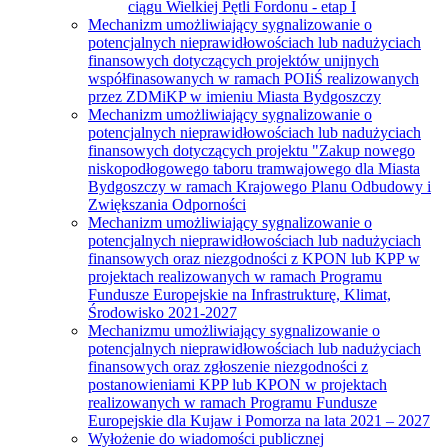
ciągu Wielkiej Pętli Fordonu - etap I
Mechanizm umożliwiający sygnalizowanie o
potencjalnych nieprawidłowościach lub nadużyciach
finansowych dotyczących projektów unijnych
współfinasowanych w ramach POIiŚ realizowanych
przez ZDMiKP w imieniu Miasta Bydgoszczy
Mechanizm umożliwiający sygnalizowanie o
potencjalnych nieprawidłowościach lub nadużyciach
finansowych dotyczących projektu "Zakup nowego
niskopodłogowego taboru tramwajowego dla Miasta
Bydgoszczy w ramach Krajowego Planu Odbudowy i
Zwiększania Odporności
Mechanizm umożliwiający sygnalizowanie o
potencjalnych nieprawidłowościach lub nadużyciach
finansowych oraz niezgodności z KPON lub KPP w
projektach realizowanych w ramach Programu
Fundusze Europejskie na Infrastrukturę, Klimat,
Środowisko 2021-2027
Mechanizmu umożliwiający sygnalizowanie o
potencjalnych nieprawidłowościach lub nadużyciach
finansowych oraz zgłoszenie niezgodności z
postanowieniami KPP lub KPON w projektach
realizowanych w ramach Programu Fundusze
Europejskie dla Kujaw i Pomorza na lata 2021 – 2027
Wyłożenie do wiadomości publicznej