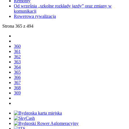
Remonty
Od września „szkolne rozkłady jazdy” oraz zmiany w
komunikacji
Rowerowa rywalizacja
Strona 365 z 494
360
361
362
363
364
365
366
367
368
369