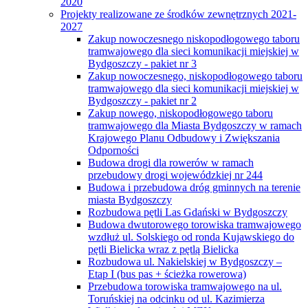
2020
Projekty realizowane ze środków zewnętrznych 2021-
2027
Zakup nowoczesnego niskopodłogowego taboru
tramwajowego dla sieci komunikacji miejskiej w
Bydgoszczy - pakiet nr 3
Zakup nowoczesnego, niskopodłogowego taboru
tramwajowego dla sieci komunikacji miejskiej w
Bydgoszczy - pakiet nr 2
Zakup nowego, niskopodłogowego taboru
tramwajowego dla Miasta Bydgoszczy w ramach
Krajowego Planu Odbudowy i Zwiększania
Odporności
Budowa drogi dla rowerów w ramach
przebudowy drogi wojewódzkiej nr 244
Budowa i przebudowa dróg gminnych na terenie
miasta Bydgoszczy
Rozbudowa pętli Las Gdański w Bydgoszczy
Budowa dwutorowego torowiska tramwajowego
wzdłuż ul. Solskiego od ronda Kujawskiego do
pętli Bielicka wraz z pętlą Bielicka
Rozbudowa ul. Nakielskiej w Bydgoszczy –
Etap I (bus pas + ścieżka rowerowa)
Przebudowa torowiska tramwajowego na ul.
Toruńskiej na odcinku od ul. Kazimierza