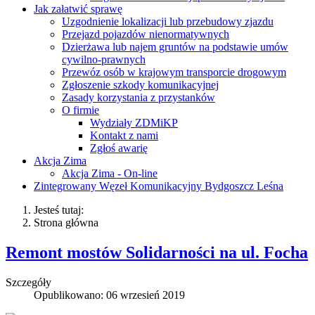
Jak załatwić sprawę
Uzgodnienie lokalizacji lub przebudowy zjazdu
Przejazd pojazdów nienormatywnych
Dzierżawa lub najem gruntów na podstawie umów
cywilno-prawnych
Przewóz osób w krajowym transporcie drogowym
Zgłoszenie szkody komunikacyjnej
Zasady korzystania z przystanków
O firmie
Wydziały ZDMiKP
Kontakt z nami
Zgłoś awarię
Akcja Zima
Akcja Zima - On-line
Zintegrowany Węzeł Komunikacyjny Bydgoszcz Leśna
Jesteś tutaj:
Strona główna
Remont mostów Solidarności na ul. Focha
Szczegóły
Opublikowano: 06 wrzesień 2019