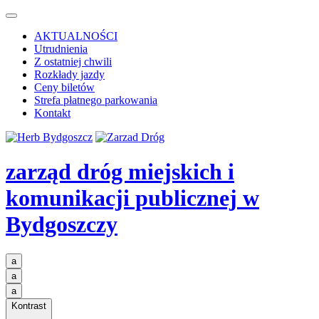
AKTUALNOŚCI
Utrudnienia
Z ostatniej chwili
Rozkłady jazdy
Ceny biletów
Strefa płatnego parkowania
Kontakt
zarząd dróg miejskich i
komunikacji publicznej
w
Bydgoszczy
a
a
a
Kontrast