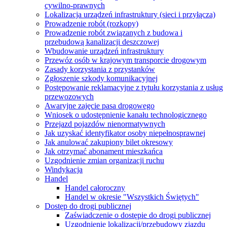
cywilno-prawnych
Lokalizacja urządzeń infrastruktury (sieci i przyłącza)
Prowadzenie robót (rozkopy)
Prowadzenie robót związanych z budowa i
przebudową kanalizacji deszczowej
Wbudowanie urządzeń infrastruktury
Przewóz osób w krajowym transporcie drogowym
Zasady korzystania z przystanków
Zgłoszenie szkody komunikacyjnej
Postępowanie reklamacyjne z tytułu korzystania z usług
przewozowych
Awaryjne zajęcie pasa drogowego
Wniosek o udostępnienie kanału technologicznego
Przejazd pojazdów nienormatywnych
Jak uzyskać identyfikator osoby niepełnosprawnej
Jak anulować zakupiony bilet okresowy
Jak otrzymać abonament mieszkańca
Uzgodnienie zmian organizacji ruchu
Windykacja
Handel
Handel całoroczny
Handel w okresie "Wszystkich Świętych"
Dostęp do drogi publicznej
Zaświadczenie o dostępie do drogi publicznej
Uzgodnienie lokalizacji/przebudowy zjazdu