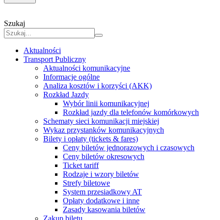
Szukaj
Aktualności
Transport Publiczny
Aktualności komunikacyjne
Informacje ogólne
Analiza kosztów i korzyści (AKK)
Rozkład Jazdy
Wybór linii komunikacyjnej
Rozkład jazdy dla telefonów komórkowych
Schematy sieci komunikacji miejskiej
Wykaz przystanków komunikacyjnych
Bilety i opłaty (tickets & fares)
Ceny biletów jednorazowych i czasowych
Ceny biletów okresowych
Ticket tariff
Rodzaje i wzory biletów
Strefy biletowe
System przesiadkowy AT
Opłaty dodatkowe i inne
Zasady kasowania biletów
Zakup biletu