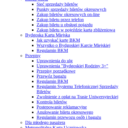
Sieć sprzedaży biletów
Punkty sprzedaży biletów okresowych
Zakup biletów okresowych on-line
Zakup biletu przez telefon
Zakup biletu u obsługi pojazdu
Zakup biletu w pojeździe kartą zbliżeniową
Bydgoska Karta Miejska
Jak uzyskać kartę BKM
Wszystko o Bydgoskiej Karcie Miejskiej
Regulamin BKM
Przepisy
Uprawnienia do ulg
Uprawnienia "Bydgoskiej Rodziny 3+"
Przepisy porządkowe
Przewóz bagażu
Regulamin BKM
Regulamin Systemu Telefonicznej Sprzedaży
Biletów
Zwolnienie z opłat na Trasie Uniwersyteckiej
Kontrola biletów
Postępowanie reklamacyjne
Anulowanie biletu okresowego
Regulamin przewozu osób i bagażu
Dla młodego pasażera
Metropolitalna Karta Uczniowska