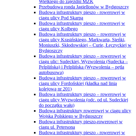
Wielkiego do zajezdni MZK
Przebudowa ronda Jagiellonów w Bydgoszczy
Budowa infrastruktury pieszo - rowerowej w
ciągu ulicy Pod Skarpą
Budowa infrastruktury pieszo - rowerowej w
ciągu ulicy Kolbego
Budowa infrastruktury pieszo – rowerowej w
ciągu ulicy Krasińskiego, Markwarta, Sieńki,
Moniuszki, Skłodowskiej – Curie, Łęczyckiej w
Bydgoszczy
Budowa infrastruktury pieszo – rowerowej w
ciągu ulic: Sudeckiej, Wyzwolenia (Sudecka –
Pelplińska) i Pelplińska (Wyzwolenia – pętla
autobusowa)
Budowa infrastruktury pieszo – rowerowej w
ciągu ulicy Fordońskiej (kładka nad linią
kolejową nr 201)
Budowa infrastruktury pieszo – rowerowej w
ciągu ulicy Wyzwolenia (odc. od ul. Sudeckiej
do początku wału)
Budowa infrastruktury rowerowej w ciągu ulicy
Wojska Polskiego w Bydgoszczy
Budowa infrastruktury pieszo-rowerowej w
ciągu ul. Petersona
Budowa infrastruktury pieszo - rowerowej w