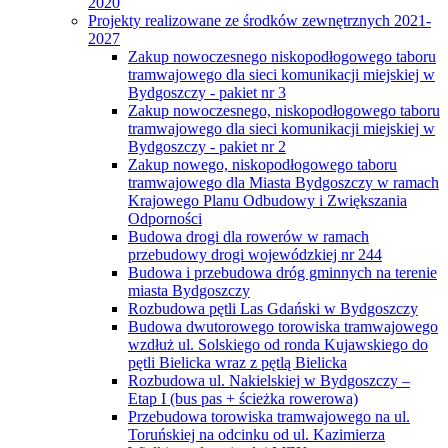
2020
Projekty realizowane ze środków zewnętrznych 2021-
2027
Zakup nowoczesnego niskopodłogowego taboru
tramwajowego dla sieci komunikacji miejskiej w
Bydgoszczy - pakiet nr 3
Zakup nowoczesnego, niskopodłogowego taboru
tramwajowego dla sieci komunikacji miejskiej w
Bydgoszczy - pakiet nr 2
Zakup nowego, niskopodłogowego taboru
tramwajowego dla Miasta Bydgoszczy w ramach
Krajowego Planu Odbudowy i Zwiększania
Odporności
Budowa drogi dla rowerów w ramach
przebudowy drogi wojewódzkiej nr 244
Budowa i przebudowa dróg gminnych na terenie
miasta Bydgoszczy
Rozbudowa pętli Las Gdański w Bydgoszczy
Budowa dwutorowego torowiska tramwajowego
wzdłuż ul. Solskiego od ronda Kujawskiego do
pętli Bielicka wraz z pętlą Bielicka
Rozbudowa ul. Nakielskiej w Bydgoszczy –
Etap I (bus pas + ścieżka rowerowa)
Przebudowa torowiska tramwajowego na ul.
Toruńskiej na odcinku od ul. Kazimierza