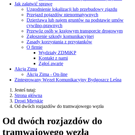
Jak załatwić sprawę
Uzgodnienie lokalizacji lub przebudowy zjazdu
Przejazd pojazdów nienormatywnych
Dzierżawa lub najem gruntów na podstawie umów
cywilno-prawnych
Przewóz osób w krajowym transporcie drogowym
Zgłoszenie szkody komunikacyjnej
Zasady korzystania z przystanków
O firmie
Wydziały ZDMiKP
Kontakt z nami
Zgłoś awarię
Akcja Zima
Akcja Zima - On-line
Zintegrowany Węzeł Komunikacyjny Bydgoszcz Leśna
Jesteś tutaj:
Strona główna
Drogi Miejskie
Od dwóch rozjazdów do tramwajowego węzła
Od dwóch rozjazdów do
tramwajowego węzła