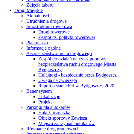
Zdjęcia taboru
Drogi Miejskie
Aktualności
Utrudnienia drogowe
Infrastruktura rowerowa
Drogi rowerowe
Zespół ds. polityki rowerowej
Plan miasta
Informacje ogólne
Bezpieczeństwo ruchu drogowego
Zespół do działań na rzecz poprawy
bezpieczeństwa ruchu drogowego Miasta
Bydgoszczy
Hulajnogi - bezpiecznie przez Bydgoszcz
Uwaga na zwierzęta
Raport o stanie brd w Bydgoszczy 2020
Baner system
Lokalizacje
Projekt
Parkingi dla autokarów
Hala Łuczniczka
Obiekt sportowy Zawisza
Miejsca zatrzymań autokarów
Równanie dróg gruntowych