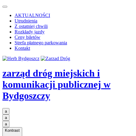
AKTUALNOŚCI
Utrudnienia
Z ostatniej chwili
Rozkłady jazdy
Ceny biletów
Strefa płatnego parkowania
Kontakt
zarząd dróg miejskich i
komunikacji publicznej
w
Bydgoszczy
a
a
a
Kontrast