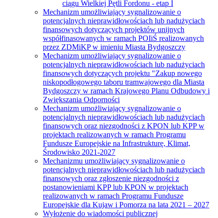
ciągu Wielkiej Pętli Fordonu - etap I
Mechanizm umożliwiający sygnalizowanie o
potencjalnych nieprawidłowościach lub nadużyciach
finansowych dotyczących projektów unijnych
współfinasowanych w ramach POIiŚ realizowanych
przez ZDMiKP w imieniu Miasta Bydgoszczy
Mechanizm umożliwiający sygnalizowanie o
potencjalnych nieprawidłowościach lub nadużyciach
finansowych dotyczących projektu "Zakup nowego
niskopodłogowego taboru tramwajowego dla Miasta
Bydgoszczy w ramach Krajowego Planu Odbudowy i
Zwiększania Odporności
Mechanizm umożliwiający sygnalizowanie o
potencjalnych nieprawidłowościach lub nadużyciach
finansowych oraz niezgodności z KPON lub KPP w
projektach realizowanych w ramach Programu
Fundusze Europejskie na Infrastrukturę, Klimat,
Środowisko 2021-2027
Mechanizmu umożliwiający sygnalizowanie o
potencjalnych nieprawidłowościach lub nadużyciach
finansowych oraz zgłoszenie niezgodności z
postanowieniami KPP lub KPON w projektach
realizowanych w ramach Programu Fundusze
Europejskie dla Kujaw i Pomorza na lata 2021 – 2027
Wyłożenie do wiadomości publicznej