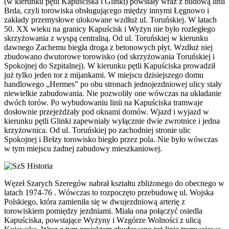
(w kierunku pętli Kapuściska i Glinki) powstały wraz z budową linii
Brda, czyli torowiska obsługującego między innymi Łęgnowo i
zakłady przemysłowe ulokowane wzdłuż ul. Toruńskiej. W latach
50. XX wieku na granicy Kapuścisk i Wyżyn nie było rozległego
skrzyżowania z wyspą centralną. Od ul. Toruńskiej w kierunku
dawnego Zachemu biegła droga z betonowych płyt. Wzdłuż niej
zbudowano dwutorowe torowisko (od skrzyżowania Toruńskiej i
Spokojnej do Szpitalnej). W kierunku pętli Kapuściska prowadził
już tylko jeden tor z mijankami. W miejscu dzisiejszego domu
handlowego „Hermes” po obu stronach jednojezdniowej ulicy stały
niewielkie zabudowania. Nie pozwoliły one wówczas na układanie
dwóch torów. Po wybudowaniu linii na Kapuściska tramwaje
dosłownie przejeżdżały pod oknami domów. Wjazd i wyjazd w
kierunku pętli Glinki zapewniały wyłącznie dwie zwrotnice i jedna
krzyżownica. Od ul. Toruńskiej po zachodniej stronie ulic
Spokojnej i Bełzy torowisko biegło przez pola. Nie było wówczas
w tym miejscu żadnej zabudowy mieszkaniowej.
Węzeł Szarych Szeregów nabrał kształtu zbliżonego do obecnego w
latach 1974-76 . Wówczas to rozpoczęto przebudowę ul. Wojska
Polskiego, która zamieniła się w dwujezdniową arterię z
torowiskiem pomiędzy jezdniami. Miała ona połączyć osiedla
Kapuściska, powstające Wyżyny i Wzgórze Wolności z ulicą