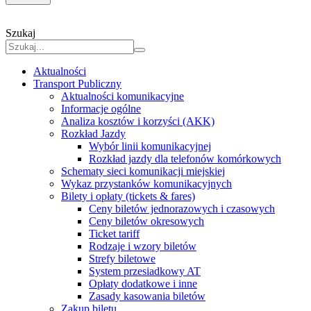
Szukaj
Aktualności
Transport Publiczny
Aktualności komunikacyjne
Informacje ogólne
Analiza kosztów i korzyści (AKK)
Rozkład Jazdy
Wybór linii komunikacyjnej
Rozkład jazdy dla telefonów komórkowych
Schematy sieci komunikacji miejskiej
Wykaz przystanków komunikacyjnych
Bilety i opłaty (tickets & fares)
Ceny biletów jednorazowych i czasowych
Ceny biletów okresowych
Ticket tariff
Rodzaje i wzory biletów
Strefy biletowe
System przesiadkowy AT
Opłaty dodatkowe i inne
Zasady kasowania biletów
Zakup biletu