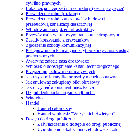
cywilno-prawnych
Lokalizacja urządzeń infrastruktury (sieci i przyłącza)
Prowadzenie robót (rozkopy)
Prowadzenie robót związanych z budowa i
przebudową kanalizacji deszczowej
Wbudowanie urządzeń infrastruktury
Przewóz osób w krajowym transporcie drogowym
Zasady korzystania z przystanków
Zgłoszenie szkody komunikacyjnej
Postępowanie reklamacyjne z tytułu korzystania z usług
przewozowych
Awaryjne zajęcie pasa drogowego
Wniosek o udostępnienie kanału technologicznego
Przejazd pojazdów nienormatywnych
Jak uzyskać identyfikator osoby niepełnosprawnej
Jak anulować zakupiony bilet okresowy
Jak otrzymać abonament mieszkańca
Uzgodnienie zmian organizacji ruchu
Windykacja
Handel
Handel całoroczny
Handel w okresie "Wszystkich Świętych"
Dostęp do drogi publicznej
Zaświadczenie o dostępie do drogi publicznej
Uzgodnienie lokalizacji/przebudowy zjazdu