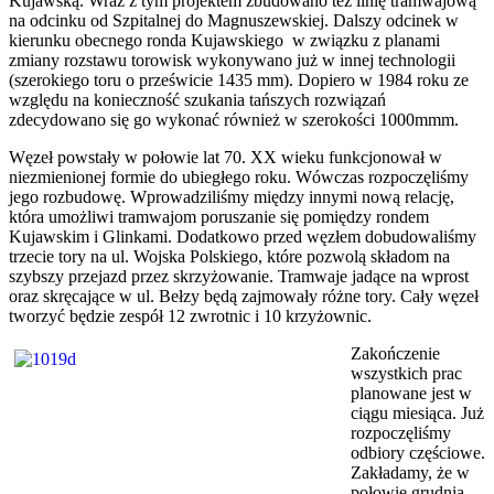
Kujawską. Wraz z tym projektem zbudowano też linię tramwajową
na odcinku od Szpitalnej do Magnuszewskiej. Dalszy odcinek w
kierunku obecnego ronda Kujawskiego w związku z planami
zmiany rozstawu torowisk wykonywano już w innej technologii
(szerokiego toru o prześwicie 1435 mm). Dopiero w 1984 roku ze
względu na konieczność szukania tańszych rozwiązań
zdecydowano się go wykonać również w szerokości 1000mmm.
Węzeł powstały w połowie lat 70. XX wieku funkcjonował w
niezmienionej formie do ubiegłego roku. Wówczas rozpoczęliśmy
jego rozbudowę. Wprowadziliśmy między innymi nową relację,
która umożliwi tramwajom poruszanie się pomiędzy rondem
Kujawskim i Glinkami. Dodatkowo przed węzłem dobudowaliśmy
trzecie tory na ul. Wojska Polskiego, które pozwolą składom na
szybszy przejazd przez skrzyżowanie. Tramwaje jadące na wprost
oraz skręcające w ul. Bełzy będą zajmowały różne tory. Cały węzeł
tworzyć będzie zespół 12 zwrotnic i 10 krzyżownic.
Zakończenie
wszystkich prac
planowane jest w
ciągu miesiąca. Już
rozpoczęliśmy
odbiory częściowe.
Zakładamy, że w
połowie grudnia