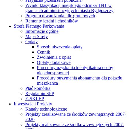
Przyjazna przestrzeń publiczna
Wyniki klasyfikacji miejskiego odcinka TNT w
granicach administracyjnych miasta Bydgoszczy
Program utwardzania ulic gruntowych
Remonty jezdni i chodników
Strefa Płatnego Parkowania
Informacje ogólne
Mapa Strefy
Opłaty
Sposób uiszczenia opłaty
Cennik
Zwolnienia z opłat
Opłaty dodatkowe
Procedury uzyskania identyfikatora osoby
niepełnosprawnej
Procedury otrzymania abonamentu dla pojazdu
mieszkańca
Płać komórką
Regulamin SPP
E-SKLEP
Inwestycje i Projekty
Kanały technologiczne
Projekty zrealizowane ze środków zewnętrznych 2007-
2020
Projekty realizowane ze środków zewnętrznych 2007-