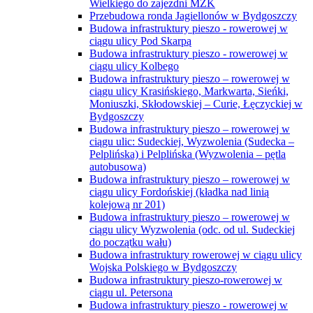
Wielkiego do zajezdni MZK
Przebudowa ronda Jagiellonów w Bydgoszczy
Budowa infrastruktury pieszo - rowerowej w
ciągu ulicy Pod Skarpą
Budowa infrastruktury pieszo - rowerowej w
ciągu ulicy Kolbego
Budowa infrastruktury pieszo – rowerowej w
ciągu ulicy Krasińskiego, Markwarta, Sieńki,
Moniuszki, Skłodowskiej – Curie, Łęczyckiej w
Bydgoszczy
Budowa infrastruktury pieszo – rowerowej w
ciągu ulic: Sudeckiej, Wyzwolenia (Sudecka –
Pelplińska) i Pelplińska (Wyzwolenia – pętla
autobusowa)
Budowa infrastruktury pieszo – rowerowej w
ciągu ulicy Fordońskiej (kładka nad linią
kolejową nr 201)
Budowa infrastruktury pieszo – rowerowej w
ciągu ulicy Wyzwolenia (odc. od ul. Sudeckiej
do początku wału)
Budowa infrastruktury rowerowej w ciągu ulicy
Wojska Polskiego w Bydgoszczy
Budowa infrastruktury pieszo-rowerowej w
ciągu ul. Petersona
Budowa infrastruktury pieszo - rowerowej w