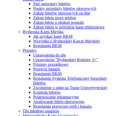
Sieć sprzedaży biletów
Punkty sprzedaży biletów okresowych
Zakup biletów okresowych on-line
Zakup biletu przez telefon
Zakup biletu u obsługi pojazdu
Zakup biletu w pojeździe kartą zbliżeniową
Bydgoska Karta Miejska
Jak uzyskać kartę BKM
Wszystko o Bydgoskiej Karcie Miejskiej
Regulamin BKM
Przepisy
Uprawnienia do ulg
Uprawnienia "Bydgoskiej Rodziny 3+"
Przepisy porządkowe
Przewóz bagażu
Regulamin BKM
Regulamin Systemu Telefonicznej Sprzedaży
Biletów
Zwolnienie z opłat na Trasie Uniwersyteckiej
Kontrola biletów
Postępowanie reklamacyjne
Anulowanie biletu okresowego
Regulamin przewozu osób i bagażu
Dla młodego pasażera
Metropolitalna Karta Uczniowska