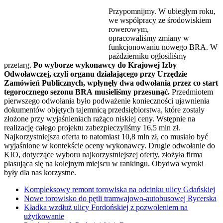
Przypomnijmy. W ubiegłym roku,
we współpracy ze środowiskiem
rowerowym,
opracowaliśmy zmiany w
funkcjonowaniu nowego BRA. W
październiku ogłosiliśmy
przetarg.
Po wyborze wykonawcy do Krajowej Izby
Odwoławczej, czyli organu działającego przy Urzędzie
Zamówień Publicznych, wpłynęły dwa odwołania przez co start
tegorocznego sezonu BRA musieliśmy przesunąć.
Przedmiotem
pierwszego odwołania było podważenie konieczności ujawnienia
dokumentów objętych tajemnicą przedsiębiorstwa, które zostały
złożone przy wyjaśnieniach rażąco niskiej ceny. Wstępnie na
realizację całego projektu zabezpieczyliśmy 16,5 mln zł.
Najkorzystniejsza oferta to natomiast 10,8 mln zł, co musiało być
wyjaśnione w kontekście oceny wykonawcy. Drugie odwołanie do
KIO, dotyczące wyboru najkorzystniejszej oferty, złożyła firma
plasująca się na kolejnym miejscu w rankingu. Obydwa wyroki
były dla nas korzystne.
Kompleksowy remont torowiska na odcinku ulicy Gdańskiej
Nowe torowisko do pętli tramwajowo-autobusowej Rycerska
Kładka wzdłuż ulicy Fordońskiej z pozwoleniem na
użytkowanie