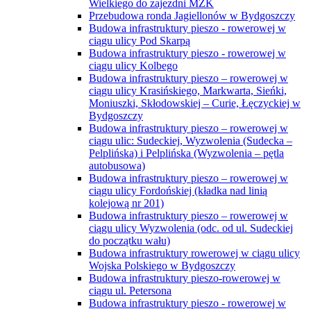
Wielkiego do zajezdni MZK
Przebudowa ronda Jagiellonów w Bydgoszczy
Budowa infrastruktury pieszo - rowerowej w
ciągu ulicy Pod Skarpą
Budowa infrastruktury pieszo - rowerowej w
ciągu ulicy Kolbego
Budowa infrastruktury pieszo – rowerowej w
ciągu ulicy Krasińskiego, Markwarta, Sieńki,
Moniuszki, Skłodowskiej – Curie, Łęczyckiej w
Bydgoszczy
Budowa infrastruktury pieszo – rowerowej w
ciągu ulic: Sudeckiej, Wyzwolenia (Sudecka –
Pelplińska) i Pelplińska (Wyzwolenia – pętla
autobusowa)
Budowa infrastruktury pieszo – rowerowej w
ciągu ulicy Fordońskiej (kładka nad linią
kolejową nr 201)
Budowa infrastruktury pieszo – rowerowej w
ciągu ulicy Wyzwolenia (odc. od ul. Sudeckiej
do początku wału)
Budowa infrastruktury rowerowej w ciągu ulicy
Wojska Polskiego w Bydgoszczy
Budowa infrastruktury pieszo-rowerowej w
ciągu ul. Petersona
Budowa infrastruktury pieszo - rowerowej w