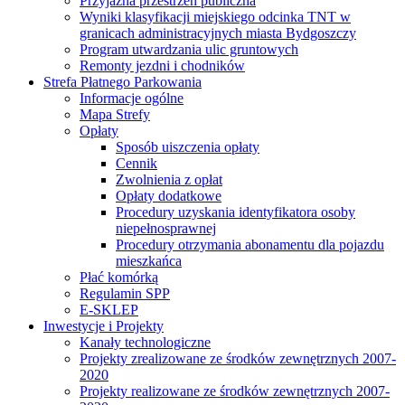
Przyjazna przestrzeń publiczna
Wyniki klasyfikacji miejskiego odcinka TNT w
granicach administracyjnych miasta Bydgoszczy
Program utwardzania ulic gruntowych
Remonty jezdni i chodników
Strefa Płatnego Parkowania
Informacje ogólne
Mapa Strefy
Opłaty
Sposób uiszczenia opłaty
Cennik
Zwolnienia z opłat
Opłaty dodatkowe
Procedury uzyskania identyfikatora osoby
niepełnosprawnej
Procedury otrzymania abonamentu dla pojazdu
mieszkańca
Płać komórką
Regulamin SPP
E-SKLEP
Inwestycje i Projekty
Kanały technologiczne
Projekty zrealizowane ze środków zewnętrznych 2007-
2020
Projekty realizowane ze środków zewnętrznych 2007-