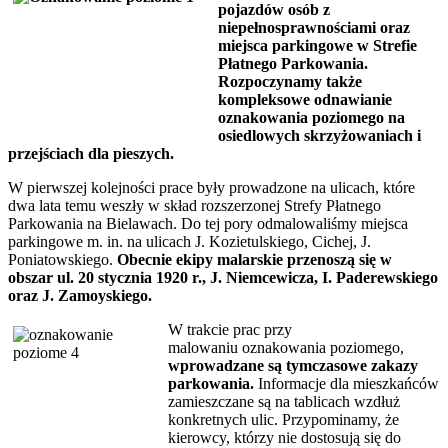
pojazdów osób z
niepełnosprawnościami oraz
miejsca parkingowe w Strefie
Płatnego Parkowania.
Rozpoczynamy także
kompleksowe odnawianie
oznakowania poziomego na
osiedlowych skrzyżowaniach i
przejściach dla pieszych.
W pierwszej kolejności prace były prowadzone na ulicach, które
dwa lata temu weszły w skład rozszerzonej Strefy Płatnego
Parkowania na Bielawach. Do tej pory odmalowaliśmy miejsca
parkingowe m. in. na ulicach J. Kozietulskiego, Cichej, J.
Poniatowskiego.
Obecnie ekipy malarskie przenoszą się w
obszar ul. 20 stycznia 1920 r., J. Niemcewicza, I. Paderewskiego
oraz J. Zamoyskiego.
W trakcie prac przy
malowaniu oznakowania poziomego,
wprowadzane są tymczasowe zakazy
parkowania.
Informacje dla mieszkańców
zamieszczane są na tablicach wzdłuż
konkretnych ulic. Przypominamy, że
kierowcy, którzy nie dostosują się do