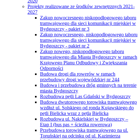
2020
Projekty realizowane ze środków zewnętrznych 2021-
2027
Zakup nowoczesnego niskopodłogowego taboru
tramwajowego dla sieci komunikacji miejskiej w
Bydgoszczy - pakiet nr 3
Zakup nowoczesnego, niskopodłogowego taboru
tramwajowego dla sieci komunikacji miejskiej w
Bydgoszczy - pakiet nr 2
Zakup nowego, niskopodłogowego taboru
tramwajowego dla Miasta Bydgoszczy w ramach
Krajowego Planu Odbudowy i Zwiększania
Odporności
Budowa drogi dla rowerów w ramach
przebudowy drogi wojewódzkiej nr 244
Budowa i przebudowa dróg gminnych na terenie
miasta Bydgoszczy
Rozbudowa pętli Las Gdański w Bydgoszczy
Budowa dwutorowego torowiska tramwajowego
wzdłuż ul. Solskiego od ronda Kujawskiego do
pętli Bielicka wraz z pętlą Bielicka
Rozbudowa ul. Nakielskiej w Bydgoszczy –
Etap I (bus pas + ścieżka rowerowa)
Przebudowa torowiska tramwajowego na ul.
Toruńskiej na odcinku od ul. Kazimierza