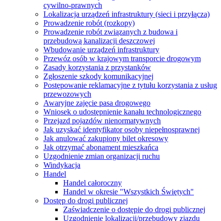
cywilno-prawnych
Lokalizacja urządzeń infrastruktury (sieci i przyłącza)
Prowadzenie robót (rozkopy)
Prowadzenie robót związanych z budowa i
przebudową kanalizacji deszczowej
Wbudowanie urządzeń infrastruktury
Przewóz osób w krajowym transporcie drogowym
Zasady korzystania z przystanków
Zgłoszenie szkody komunikacyjnej
Postępowanie reklamacyjne z tytułu korzystania z usług
przewozowych
Awaryjne zajęcie pasa drogowego
Wniosek o udostępnienie kanału technologicznego
Przejazd pojazdów nienormatywnych
Jak uzyskać identyfikator osoby niepełnosprawnej
Jak anulować zakupiony bilet okresowy
Jak otrzymać abonament mieszkańca
Uzgodnienie zmian organizacji ruchu
Windykacja
Handel
Handel całoroczny
Handel w okresie "Wszystkich Świętych"
Dostęp do drogi publicznej
Zaświadczenie o dostępie do drogi publicznej
Uzgodnienie lokalizacji/przebudowy zjazdu