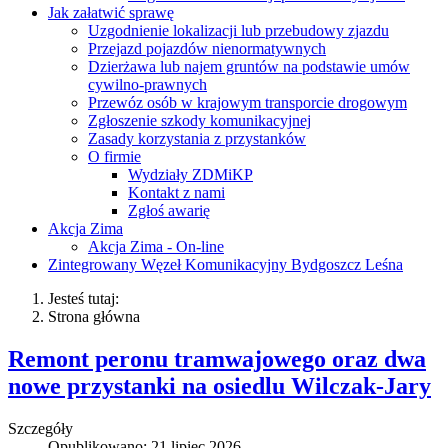
Jak załatwić sprawę
Uzgodnienie lokalizacji lub przebudowy zjazdu
Przejazd pojazdów nienormatywnych
Dzierżawa lub najem gruntów na podstawie umów
cywilno-prawnych
Przewóz osób w krajowym transporcie drogowym
Zgłoszenie szkody komunikacyjnej
Zasady korzystania z przystanków
O firmie
Wydziały ZDMiKP
Kontakt z nami
Zgłoś awarię
Akcja Zima
Akcja Zima - On-line
Zintegrowany Węzeł Komunikacyjny Bydgoszcz Leśna
Jesteś tutaj:
Strona główna
Remont peronu tramwajowego oraz dwa
nowe przystanki na osiedlu Wilczak-Jary
Szczegóły
Opublikowano: 21 lipiec 2026