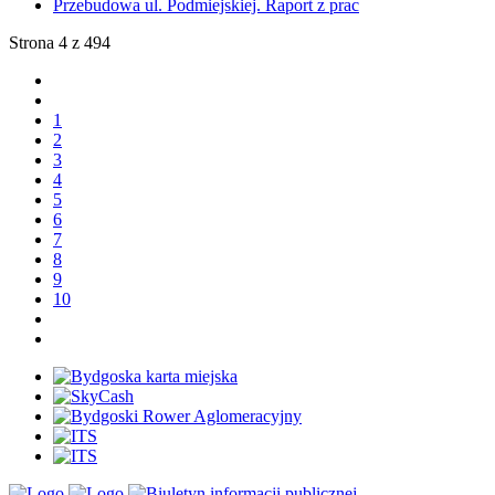
Przebudowa ul. Podmiejskiej. Raport z prac
Strona 4 z 494
1
2
3
4
5
6
7
8
9
10