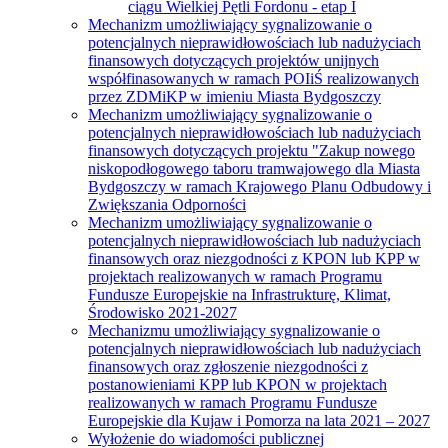
ciągu Wielkiej Pętli Fordonu - etap I
Mechanizm umożliwiający sygnalizowanie o
potencjalnych nieprawidłowościach lub nadużyciach
finansowych dotyczących projektów unijnych
współfinasowanych w ramach POIiŚ realizowanych
przez ZDMiKP w imieniu Miasta Bydgoszczy
Mechanizm umożliwiający sygnalizowanie o
potencjalnych nieprawidłowościach lub nadużyciach
finansowych dotyczących projektu "Zakup nowego
niskopodłogowego taboru tramwajowego dla Miasta
Bydgoszczy w ramach Krajowego Planu Odbudowy i
Zwiększania Odporności
Mechanizm umożliwiający sygnalizowanie o
potencjalnych nieprawidłowościach lub nadużyciach
finansowych oraz niezgodności z KPON lub KPP w
projektach realizowanych w ramach Programu
Fundusze Europejskie na Infrastrukturę, Klimat,
Środowisko 2021-2027
Mechanizmu umożliwiający sygnalizowanie o
potencjalnych nieprawidłowościach lub nadużyciach
finansowych oraz zgłoszenie niezgodności z
postanowieniami KPP lub KPON w projektach
realizowanych w ramach Programu Fundusze
Europejskie dla Kujaw i Pomorza na lata 2021 – 2027
Wyłożenie do wiadomości publicznej