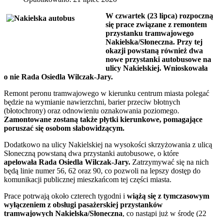
W czwartek (23 lipca) rozpoczną
się prace związane z remontem
przystanku tramwajowego
Nakielska/Słoneczna. Przy tej
okazji powstaną również dwa
nowe przystanki autobusowe na
ulicy Nakielskiej. Wnioskowała
o nie Rada Osiedla Wilczak-Jary.
Remont peronu tramwajowego w kierunku centrum miasta polegać
będzie na wymianie nawierzchni, barier przeciw błotnych
(błotochrony) oraz odnowieniu oznakowania poziomego.
Zamontowane zostaną także płytki kierunkowe, pomagające
poruszać się osobom słabowidzącym.
Dodatkowo na ulicy Nakielskiej na wysokości skrzyżowania z ulicą
Słoneczną powstaną dwa przystanki autobusowe, o które
apelowała Rada Osiedla Wilczak-Jary.
Zatrzymywać się na nich
będą linie numer 56, 62 oraz 90, co pozwoli na lepszy dostęp do
komunikacji publicznej mieszkańcom tej części miasta.
Prace potrwają około czterech tygodni i
wiążą się z tymczasowym
wyłączeniem z obsługi pasażerskiej przystanków
tramwajowych Nakielska/Słoneczna
, co nastąpi już w środę (22