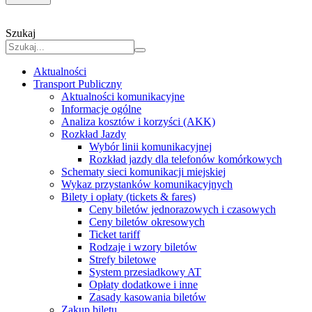
Szukaj
Aktualności
Transport Publiczny
Aktualności komunikacyjne
Informacje ogólne
Analiza kosztów i korzyści (AKK)
Rozkład Jazdy
Wybór linii komunikacyjnej
Rozkład jazdy dla telefonów komórkowych
Schematy sieci komunikacji miejskiej
Wykaz przystanków komunikacyjnych
Bilety i opłaty (tickets & fares)
Ceny biletów jednorazowych i czasowych
Ceny biletów okresowych
Ticket tariff
Rodzaje i wzory biletów
Strefy biletowe
System przesiadkowy AT
Opłaty dodatkowe i inne
Zasady kasowania biletów
Zakup biletu