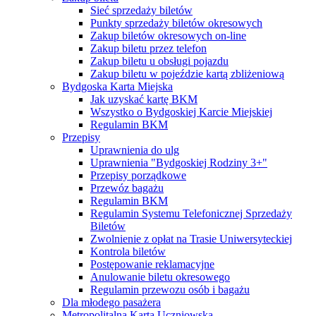
Sieć sprzedaży biletów
Punkty sprzedaży biletów okresowych
Zakup biletów okresowych on-line
Zakup biletu przez telefon
Zakup biletu u obsługi pojazdu
Zakup biletu w pojeździe kartą zbliżeniową
Bydgoska Karta Miejska
Jak uzyskać kartę BKM
Wszystko o Bydgoskiej Karcie Miejskiej
Regulamin BKM
Przepisy
Uprawnienia do ulg
Uprawnienia "Bydgoskiej Rodziny 3+"
Przepisy porządkowe
Przewóz bagażu
Regulamin BKM
Regulamin Systemu Telefonicznej Sprzedaży
Biletów
Zwolnienie z opłat na Trasie Uniwersyteckiej
Kontrola biletów
Postępowanie reklamacyjne
Anulowanie biletu okresowego
Regulamin przewozu osób i bagażu
Dla młodego pasażera
Metropolitalna Karta Uczniowska