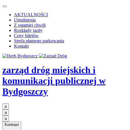
AKTUALNOŚCI
Utrudnienia
Z ostatniej chwili
Rozkłady jazdy
Ceny biletów
Strefa płatnego parkowania
Kontakt
zarząd dróg miejskich i
komunikacji publicznej
w
Bydgoszczy
a
a
a
Kontrast