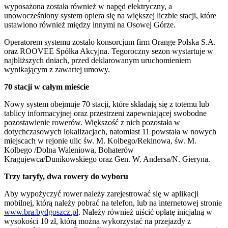
wyposażona została również w napęd elektryczny, a
unowocześniony system opiera się na większej liczbie stacji, które
ustawiono również między innymi na Osowej Górze.
Operatorem systemu zostało konsorcjum firm Orange Polska S.A.
oraz ROOVEE Spółka Akcyjna. Tegoroczny sezon wystartuje w
najbliższych dniach, przed deklarowanym uruchomieniem
wynikającym z zawartej umowy.
70 stacji w całym mieście
Nowy system obejmuje 70 stacji, które składają się z totemu lub
tablicy informacyjnej oraz przestrzeni zapewniającej swobodne
pozostawienie rowerów. Większość z nich pozostała w
dotychczasowych lokalizacjach, natomiast 11 powstała w nowych
miejscach w rejonie ulic św. M. Kolbego/Rekinowa, św. M.
Kolbego /Dolna Waleniowa, Bohaterów
Kragujewca/Dunikowskiego oraz Gen. W. Andersa/N. Gieryna.
Trzy taryfy, dwa rowery do wyboru
Aby wypożyczyć rower należy zarejestrować się w aplikacji
mobilnej, którą należy pobrać na telefon, lub na internetowej stronie
www.bra.bydgoszcz.pl
. Należy również uiścić opłatę inicjalną w
wysokości 10 zł, którą można wykorzystać na przejazdy z