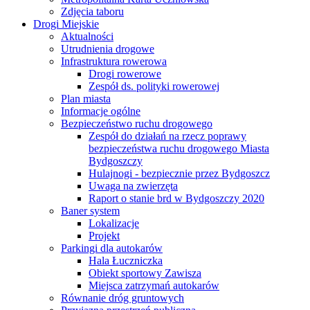
Zdjęcia taboru
Drogi Miejskie
Aktualności
Utrudnienia drogowe
Infrastruktura rowerowa
Drogi rowerowe
Zespół ds. polityki rowerowej
Plan miasta
Informacje ogólne
Bezpieczeństwo ruchu drogowego
Zespół do działań na rzecz poprawy
bezpieczeństwa ruchu drogowego Miasta
Bydgoszczy
Hulajnogi - bezpiecznie przez Bydgoszcz
Uwaga na zwierzęta
Raport o stanie brd w Bydgoszczy 2020
Baner system
Lokalizacje
Projekt
Parkingi dla autokarów
Hala Łuczniczka
Obiekt sportowy Zawisza
Miejsca zatrzymań autokarów
Równanie dróg gruntowych