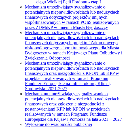
ciągu Wielkiej Pętli Fordonu - etap I
Mechanizm umożliwiający sygnalizowanie o
potencjalnych nieprawidłowościach lub nadużyciach
finansowych dotyczących projektów unijnych
współfinasowanych w ramach POIiŚ realizowanych
przez ZDMiKP w imieniu Miasta Bydgoszczy
Mechanizm umożliwiający sygnalizowanie o
potencjalnych nieprawidłowościach lub nadużyciach
finansowych dotyczących projektu "Zakup nowego
niskopodłogowego taboru tramwajowego dla Miasta
Bydgoszczy w ramach Krajowego Planu Odbudowy i
Zwiększania Odporności
Mechanizm umożliwiający sygnalizowanie o
potencjalnych nieprawidłowościach lub nadużyciach
finansowych oraz niezgodności z KPON lub KPP w
projektach realizowanych w ramach Programu
Fundusze Europejskie na Infrastrukturę, Klimat,
Środowisko 2021-2027
Mechanizmu umożliwiający sygnalizowanie o
potencjalnych nieprawidłowościach lub nadużyciach
finansowych oraz zgłoszenie niezgodności z
postanowieniami KPP lub KPON w projektach
realizowanych w ramach Programu Fundusze
Europejskie dla Kujaw i Pomorza na lata 2021 – 2027
Wyłożenie do wiadomości publicznej