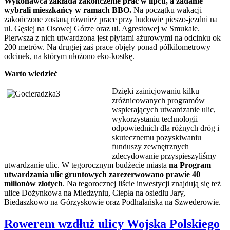
Wykonawca zakłada zakończenie prac w lipcu, a zadanie
wybrali mieszkańcy w ramach BBO.
Na początku wakacji
zakończone zostaną również prace przy budowie pieszo-jezdni na
ul. Gęsiej na Osowej Górze oraz ul. Agrestowej w Smukale.
Pierwsza z nich utwardzona jest płytami ażurowymi na odcinku ok
200 metrów. Na drugiej zaś prace objęły ponad półkilometrowy
odcinek, na którym ułożono eko-kostkę.
Warto wiedzieć
Dzięki zainicjowaniu kilku
zróżnicowanych programów
wspierających utwardzanie ulic,
wykorzystaniu technologii
odpowiednich dla różnych dróg i
skutecznemu pozyskiwaniu
funduszy zewnętrznych
zdecydowanie przyspieszyliśmy
utwardzanie ulic. W tegorocznym budżecie miasta
na Program
utwardzania ulic gruntowych zarezerwowano prawie 40
milionów złotych
. Na tegorocznej liście inwestycji znajdują się też
ulice Dożynkowa na Miedzyniu, Ciepła na osiedlu Jary,
Biedaszkowo na Górzyskowie oraz Podhalańska na Szwederowie.
Rowerem wzdłuż ulicy Wojska Polskiego