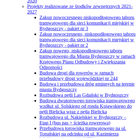
2020
Projekty realizowane ze środków zewnętrznych 2021-
2027
Zakup nowoczesnego niskopodłogowego taboru
tramwajowego dla sieci komunikacji miejskiej w
Bydgoszczy - pakiet nr 3
Zakup nowoczesnego, niskopodłogowego taboru
tramwajowego dla sieci komunikacji miejskiej w
Bydgoszczy - pakiet nr 2
Zakup nowego, niskopodłogowego taboru
tramwajowego dla Miasta Bydgoszczy w ramach
Krajowego Planu Odbudowy i Zwiększania
Odporności
Budowa drogi dla rowerów w ramach
przebudowy drogi wojewódzkiej nr 244
Budowa i przebudowa dróg gminnych na terenie
miasta Bydgoszczy
Rozbudowa pętli Las Gdański w Bydgoszczy
Budowa dwutorowego torowiska tramwajowego
wzdłuż ul. Solskiego od ronda Kujawskiego do
pętli Bielicka wraz z pętlą Bielicka
Rozbudowa ul. Nakielskiej w Bydgoszczy –
Etap I (bus pas + ścieżka rowerowa)
Przebudowa torowiska tramwajowego na ul.
Toruńskiej na odcinku od ul. Kazimierza