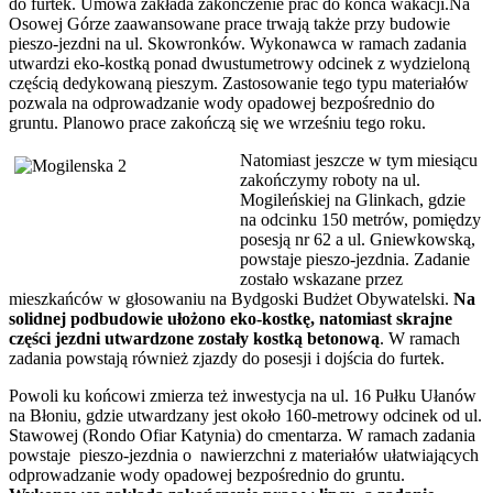
do furtek. Umowa zakłada zakończenie prac do końca wakacji.Na
Osowej Górze zaawansowane prace trwają także przy budowie
pieszo-jezdni na ul. Skowronków. Wykonawca w ramach zadania
utwardzi eko-kostką ponad dwustumetrowy odcinek z wydzieloną
częścią dedykowaną pieszym. Zastosowanie tego typu materiałów
pozwala na odprowadzanie wody opadowej bezpośrednio do
gruntu. Planowo prace zakończą się we wrześniu tego roku.
Natomiast jeszcze w tym miesiącu
zakończymy roboty na ul.
Mogileńskiej na Glinkach, gdzie
na odcinku 150 metrów, pomiędzy
posesją nr 62 a ul. Gniewkowską,
powstaje pieszo-jezdnia. Zadanie
zostało wskazane przez
mieszkańców w głosowaniu na Bydgoski Budżet Obywatelski.
Na
solidnej podbudowie ułożono eko-kostkę, natomiast skrajne
części jezdni utwardzone zostały kostką betonową
. W ramach
zadania powstają również zjazdy do posesji i dojścia do furtek.
Powoli ku końcowi zmierza też inwestycja na ul. 16 Pułku Ułanów
na Błoniu, gdzie utwardzany jest około 160-metrowy odcinek od ul.
Stawowej (Rondo Ofiar Katynia) do cmentarza. W ramach zadania
powstaje pieszo-jezdnia o nawierzchni z materiałów ułatwiających
odprowadzanie wody opadowej bezpośrednio do gruntu.