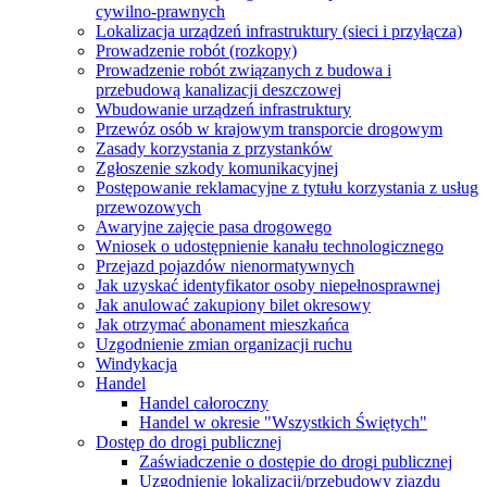
cywilno-prawnych
Lokalizacja urządzeń infrastruktury (sieci i przyłącza)
Prowadzenie robót (rozkopy)
Prowadzenie robót związanych z budowa i
przebudową kanalizacji deszczowej
Wbudowanie urządzeń infrastruktury
Przewóz osób w krajowym transporcie drogowym
Zasady korzystania z przystanków
Zgłoszenie szkody komunikacyjnej
Postępowanie reklamacyjne z tytułu korzystania z usług
przewozowych
Awaryjne zajęcie pasa drogowego
Wniosek o udostępnienie kanału technologicznego
Przejazd pojazdów nienormatywnych
Jak uzyskać identyfikator osoby niepełnosprawnej
Jak anulować zakupiony bilet okresowy
Jak otrzymać abonament mieszkańca
Uzgodnienie zmian organizacji ruchu
Windykacja
Handel
Handel całoroczny
Handel w okresie "Wszystkich Świętych"
Dostęp do drogi publicznej
Zaświadczenie o dostępie do drogi publicznej
Uzgodnienie lokalizacji/przebudowy zjazdu