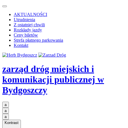
AKTUALNOŚCI
Utrudnienia
Z ostatniej chwili
Rozkłady jazdy
Ceny biletów
Strefa płatnego parkowania
Kontakt
zarząd dróg miejskich i
komunikacji publicznej
w
Bydgoszczy
a
a
a
Kontrast