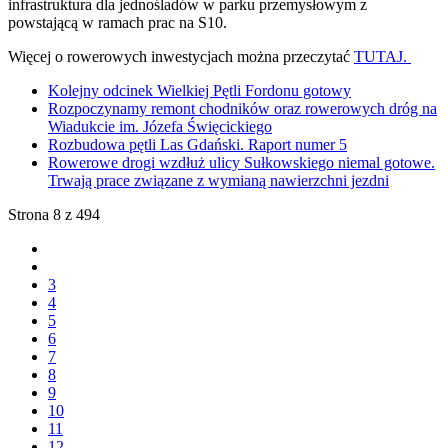
infrastruktura dla jednośladów w parku przemysłowym z
powstającą w ramach prac na S10.
Więcej o rowerowych inwestycjach można przeczytać
TUTAJ.
Kolejny odcinek Wielkiej Pętli Fordonu gotowy
Rozpoczynamy remont chodników oraz rowerowych dróg na
Wiadukcie im. Józefa Święcickiego
Rozbudowa pętli Las Gdański. Raport numer 5
Rowerowe drogi wzdłuż ulicy Sułkowskiego niemal gotowe.
Trwają prace związane z wymianą nawierzchni jezdni
Strona 8 z 494
3
4
5
6
7
8
9
10
11
12