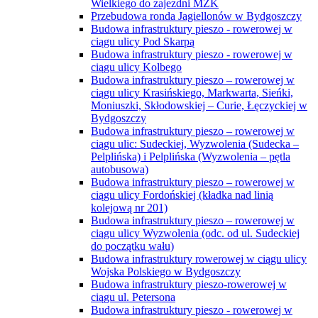
Wielkiego do zajezdni MZK
Przebudowa ronda Jagiellonów w Bydgoszczy
Budowa infrastruktury pieszo - rowerowej w
ciągu ulicy Pod Skarpą
Budowa infrastruktury pieszo - rowerowej w
ciągu ulicy Kolbego
Budowa infrastruktury pieszo – rowerowej w
ciągu ulicy Krasińskiego, Markwarta, Sieńki,
Moniuszki, Skłodowskiej – Curie, Łęczyckiej w
Bydgoszczy
Budowa infrastruktury pieszo – rowerowej w
ciągu ulic: Sudeckiej, Wyzwolenia (Sudecka –
Pelplińska) i Pelplińska (Wyzwolenia – pętla
autobusowa)
Budowa infrastruktury pieszo – rowerowej w
ciągu ulicy Fordońskiej (kładka nad linią
kolejową nr 201)
Budowa infrastruktury pieszo – rowerowej w
ciągu ulicy Wyzwolenia (odc. od ul. Sudeckiej
do początku wału)
Budowa infrastruktury rowerowej w ciągu ulicy
Wojska Polskiego w Bydgoszczy
Budowa infrastruktury pieszo-rowerowej w
ciągu ul. Petersona
Budowa infrastruktury pieszo - rowerowej w