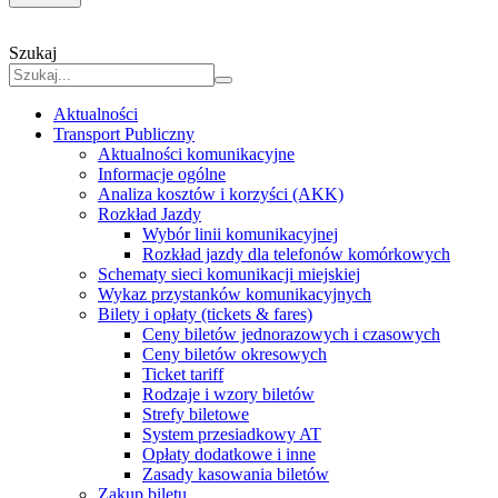
Szukaj
Aktualności
Transport Publiczny
Aktualności komunikacyjne
Informacje ogólne
Analiza kosztów i korzyści (AKK)
Rozkład Jazdy
Wybór linii komunikacyjnej
Rozkład jazdy dla telefonów komórkowych
Schematy sieci komunikacji miejskiej
Wykaz przystanków komunikacyjnych
Bilety i opłaty (tickets & fares)
Ceny biletów jednorazowych i czasowych
Ceny biletów okresowych
Ticket tariff
Rodzaje i wzory biletów
Strefy biletowe
System przesiadkowy AT
Opłaty dodatkowe i inne
Zasady kasowania biletów
Zakup biletu