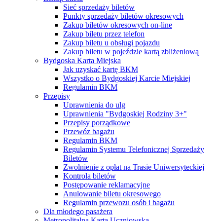
Sieć sprzedaży biletów
Punkty sprzedaży biletów okresowych
Zakup biletów okresowych on-line
Zakup biletu przez telefon
Zakup biletu u obsługi pojazdu
Zakup biletu w pojeździe kartą zbliżeniową
Bydgoska Karta Miejska
Jak uzyskać kartę BKM
Wszystko o Bydgoskiej Karcie Miejskiej
Regulamin BKM
Przepisy
Uprawnienia do ulg
Uprawnienia "Bydgoskiej Rodziny 3+"
Przepisy porządkowe
Przewóz bagażu
Regulamin BKM
Regulamin Systemu Telefonicznej Sprzedaży
Biletów
Zwolnienie z opłat na Trasie Uniwersyteckiej
Kontrola biletów
Postępowanie reklamacyjne
Anulowanie biletu okresowego
Regulamin przewozu osób i bagażu
Dla młodego pasażera
Metropolitalna Karta Uczniowska