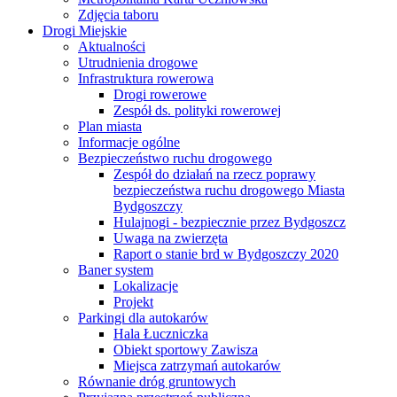
Zdjęcia taboru
Drogi Miejskie
Aktualności
Utrudnienia drogowe
Infrastruktura rowerowa
Drogi rowerowe
Zespół ds. polityki rowerowej
Plan miasta
Informacje ogólne
Bezpieczeństwo ruchu drogowego
Zespół do działań na rzecz poprawy
bezpieczeństwa ruchu drogowego Miasta
Bydgoszczy
Hulajnogi - bezpiecznie przez Bydgoszcz
Uwaga na zwierzęta
Raport o stanie brd w Bydgoszczy 2020
Baner system
Lokalizacje
Projekt
Parkingi dla autokarów
Hala Łuczniczka
Obiekt sportowy Zawisza
Miejsca zatrzymań autokarów
Równanie dróg gruntowych