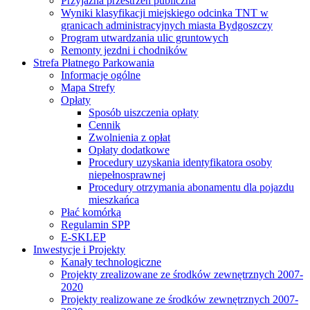
Przyjazna przestrzeń publiczna
Wyniki klasyfikacji miejskiego odcinka TNT w
granicach administracyjnych miasta Bydgoszczy
Program utwardzania ulic gruntowych
Remonty jezdni i chodników
Strefa Płatnego Parkowania
Informacje ogólne
Mapa Strefy
Opłaty
Sposób uiszczenia opłaty
Cennik
Zwolnienia z opłat
Opłaty dodatkowe
Procedury uzyskania identyfikatora osoby
niepełnosprawnej
Procedury otrzymania abonamentu dla pojazdu
mieszkańca
Płać komórką
Regulamin SPP
E-SKLEP
Inwestycje i Projekty
Kanały technologiczne
Projekty zrealizowane ze środków zewnętrznych 2007-
2020
Projekty realizowane ze środków zewnętrznych 2007-