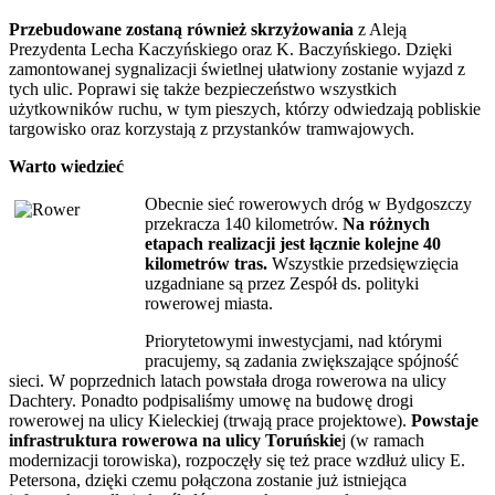
Przebudowane zostaną również skrzyżowania
z Aleją
Prezydenta Lecha Kaczyńskiego oraz K. Baczyńskiego. Dzięki
zamontowanej sygnalizacji świetlnej ułatwiony zostanie wyjazd z
tych ulic. Poprawi się także bezpieczeństwo wszystkich
użytkowników ruchu, w tym pieszych, którzy odwiedzają pobliskie
targowisko oraz korzystają z przystanków tramwajowych.
Warto wiedzieć
Obecnie sieć rowerowych dróg w Bydgoszczy
przekracza 140 kilometrów.
Na różnych
etapach realizacji jest łącznie kolejne 40
kilometrów tras.
Wszystkie przedsięwzięcia
uzgadniane są przez Zespół ds. polityki
rowerowej miasta.
Priorytetowymi inwestycjami, nad którymi
pracujemy, są zadania zwiększające spójność
sieci. W poprzednich latach powstała droga rowerowa na ulicy
Dachtery. Ponadto podpisaliśmy umowę na budowę drogi
rowerowej na ulicy Kieleckiej (trwają prace projektowe).
Powstaje
infrastruktura rowerowa na ulicy Toruńskie
j (w ramach
modernizacji torowiska), rozpoczęły się też prace wzdłuż ulicy E.
Petersona, dzięki czemu połączona zostanie już istniejąca