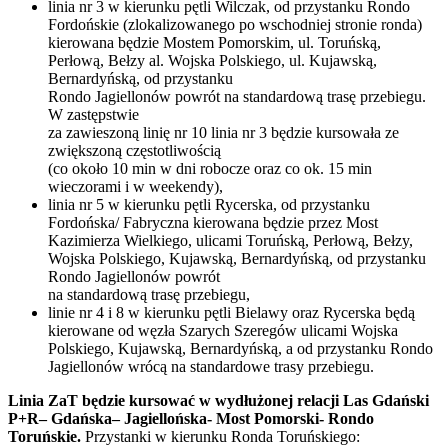
linia nr 3 w kierunku pętli Wilczak, od przystanku Rondo
Fordońskie (zlokalizowanego po wschodniej stronie ronda)
kierowana będzie Mostem Pomorskim, ul. Toruńską,
Perłową, Bełzy al. Wojska Polskiego, ul. Kujawską,
Bernardyńską, od przystanku
Rondo Jagiellonów powrót na standardową trasę przebiegu.
W zastępstwie
za zawieszoną linię nr 10 linia nr 3 będzie kursowała ze
zwiększoną częstotliwością
(co około 10 min w dni robocze oraz co ok. 15 min
wieczorami i w weekendy),
linia nr 5 w kierunku pętli Rycerska, od przystanku
Fordońska/ Fabryczna kierowana będzie przez Most
Kazimierza Wielkiego, ulicami Toruńską, Perłową, Bełzy,
Wojska Polskiego, Kujawską, Bernardyńską, od przystanku
Rondo Jagiellonów powrót
na standardową trasę przebiegu,
linie nr 4 i 8 w kierunku pętli Bielawy oraz Rycerska będą
kierowane od węzła Szarych Szeregów ulicami Wojska
Polskiego, Kujawską, Bernardyńską, a od przystanku Rondo
Jagiellonów wrócą na standardowe trasy przebiegu.
Linia ZaT będzie kursować w wydłużonej relacji Las Gdański
P+R– Gdańska– Jagiellońska- Most Pomorski- Rondo
Toruńskie.
Przystanki w kierunku Ronda Toruńskiego: