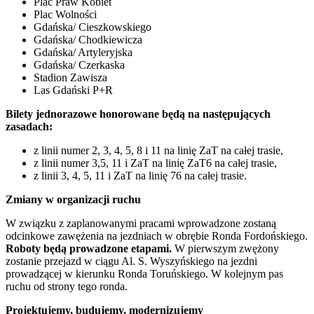
Plac Praw Kobiet
Plac Wolności
Gdańska/ Cieszkowskiego
Gdańska/ Chodkiewicza
Gdańska/ Artyleryjska
Gdańska/ Czerkaska
Stadion Zawisza
Las Gdański P+R
Bilety jednorazowe honorowane będą na następujących
zasadach:
z linii numer 2, 3, 4, 5, 8 i 11 na linię ZaT na całej trasie,
z linii numer 3,5, 11 i ZaT na linię ZaT6 na całej trasie,
z linii 3, 4, 5, 11 i ZaT na linię 76 na całej trasie.
Zmiany w organizacji ruchu
W związku z zaplanowanymi pracami wprowadzone zostaną
odcinkowe zawężenia na jezdniach w obrębie Ronda Fordońskiego.
Roboty będą prowadzone etapami.
W pierwszym zwężony
zostanie przejazd w ciągu Al. S. Wyszyńskiego na jezdni
prowadzącej w kierunku Ronda Toruńskiego. W kolejnym pas
ruchu od strony tego ronda.
Projektujemy, budujemy, modernizujemy