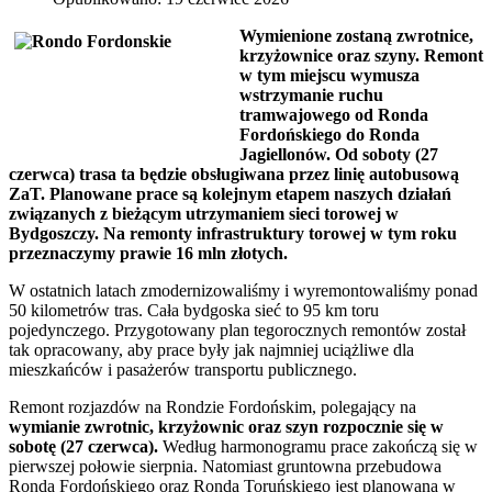
Wymienione zostaną zwrotnice,
krzyżownice oraz szyny. Remont
w tym miejscu wymusza
wstrzymanie ruchu
tramwajowego od Ronda
Fordońskiego do Ronda
Jagiellonów. Od soboty (27
czerwca) trasa ta będzie obsługiwana przez linię autobusową
ZaT. Planowane prace są kolejnym etapem naszych działań
związanych z bieżącym utrzymaniem sieci torowej w
Bydgoszczy. Na remonty infrastruktury torowej w tym roku
przeznaczymy prawie 16 mln złotych.
W ostatnich latach zmodernizowaliśmy i wyremontowaliśmy ponad
50 kilometrów tras. Cała bydgoska sieć to 95 km toru
pojedynczego. Przygotowany plan tegorocznych remontów został
tak opracowany, aby prace były jak najmniej uciążliwe dla
mieszkańców i pasażerów transportu publicznego.
Remont rozjazdów na Rondzie Fordońskim, polegający na
wymianie zwrotnic, krzyżownic oraz szyn rozpocznie się w
sobotę (27 czerwca).
Według harmonogramu prace zakończą się w
pierwszej połowie sierpnia. Natomiast gruntowna przebudowa
Ronda Fordońskiego oraz Ronda Toruńskiego jest planowana w