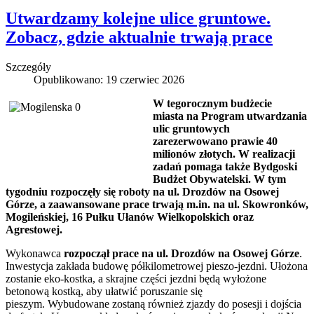
Utwardzamy kolejne ulice gruntowe.
Zobacz, gdzie aktualnie trwają prace
Szczegóły
Opublikowano: 19 czerwiec 2026
W tegorocznym budżecie
miasta na Program utwardzania
ulic gruntowych
zarezerwowano prawie 40
milionów złotych. W realizacji
zadań pomaga także Bydgoski
Budżet Obywatelski. W tym
tygodniu rozpoczęły się roboty na ul. Drozdów na Osowej
Górze, a zaawansowane prace trwają m.in. na ul. Skowronków,
Mogileńskiej, 16 Pułku Ułanów Wielkopolskich oraz
Agrestowej.
Wykonawca
rozpoczął prace na ul. Drozdów na Osowej Górze
.
Inwestycja zakłada budowę półkilometrowej pieszo-jezdni. Ułożona
zostanie eko-kostka, a skrajne części jezdni będą wyłożone
betonową kostką, aby ułatwić poruszanie się
pieszym. Wybudowane zostaną również zjazdy do posesji i dojścia