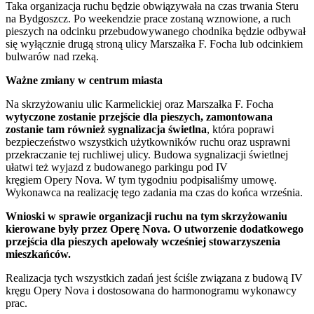
Taka organizacja ruchu będzie obwiązywała na czas trwania Steru
na Bydgoszcz. Po weekendzie prace zostaną wznowione, a ruch
pieszych na odcinku przebudowywanego chodnika będzie odbywał
się wyłącznie drugą stroną ulicy Marszałka F. Focha lub odcinkiem
bulwarów nad rzeką.
Ważne zmiany w centrum miasta
Na skrzyżowaniu ulic Karmelickiej oraz Marszałka F. Focha
wytyczone zostanie przejście dla pieszych, zamontowana
zostanie tam również sygnalizacja świetlna
, która poprawi
bezpieczeństwo wszystkich użytkowników ruchu oraz usprawni
przekraczanie tej ruchliwej ulicy. Budowa sygnalizacji świetlnej
ułatwi też wyjazd z budowanego parkingu pod IV
kręgiem Opery Nova. W tym tygodniu podpisaliśmy umowę.
Wykonawca na realizację tego zadania ma czas do końca września.
Wnioski w sprawie organizacji ruchu na tym skrzyżowaniu
kierowane były przez Operę Nova. O utworzenie dodatkowego
przejścia dla pieszych apelowały wcześniej stowarzyszenia
mieszkańców.
Realizacja tych wszystkich zadań jest ściśle związana z budową IV
kręgu Opery Nova i dostosowana do harmonogramu wykonawcy
prac.