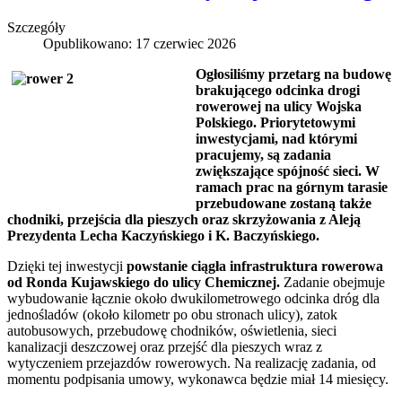
Szczegóły
Opublikowano: 17 czerwiec 2026
Ogłosiliśmy przetarg na budowę
brakującego odcinka drogi
rowerowej na ulicy Wojska
Polskiego. Priorytetowymi
inwestycjami, nad którymi
pracujemy, są zadania
zwiększające spójność sieci. W
ramach prac na górnym tarasie
przebudowane zostaną także
chodniki, przejścia dla pieszych oraz skrzyżowania z Aleją
Prezydenta Lecha Kaczyńskiego i K. Baczyńskiego.
Dzięki tej inwestycji
powstanie ciągła infrastruktura rowerowa
od Ronda Kujawskiego do ulicy Chemicznej.
Zadanie obejmuje
wybudowanie łącznie około dwukilometrowego odcinka dróg dla
jednośladów (około kilometr po obu stronach ulicy), zatok
autobusowych, przebudowę chodników, oświetlenia, sieci
kanalizacji deszczowej oraz przejść dla pieszych wraz z
wytyczeniem przejazdów rowerowych. Na realizację zadania, od
momentu podpisania umowy, wykonawca będzie miał 14 miesięcy.