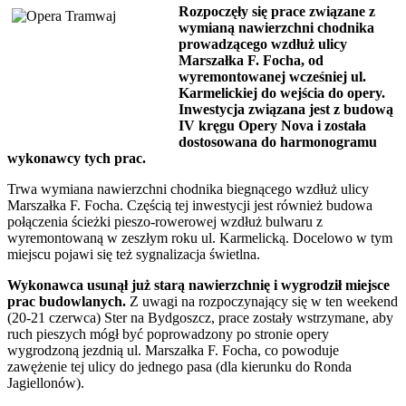
Rozpoczęły się prace związane z
wymianą nawierzchni chodnika
prowadzącego wzdłuż ulicy
Marszałka F. Focha, od
wyremontowanej wcześniej ul.
Karmelickiej do wejścia do opery.
Inwestycja związana jest z budową
IV kręgu Opery Nova i została
dostosowana do harmonogramu
wykonawcy tych prac.
Trwa wymiana nawierzchni chodnika biegnącego wzdłuż ulicy
Marszałka F. Focha. Częścią tej inwestycji jest również budowa
połączenia ścieżki pieszo-rowerowej wzdłuż bulwaru z
wyremontowaną w zeszłym roku ul. Karmelicką. Docelowo w tym
miejscu pojawi się też sygnalizacja świetlna.
Wykonawca usunął już starą nawierzchnię i wygrodził miejsce
prac budowlanych.
Z uwagi na rozpoczynający się w ten weekend
(20-21 czerwca) Ster na Bydgoszcz, prace zostały wstrzymane, aby
ruch pieszych mógł być poprowadzony po stronie opery
wygrodzoną jezdnią ul. Marszałka F. Focha, co powoduje
zawężenie tej ulicy do jednego pasa (dla kierunku do Ronda
Jagiellonów).