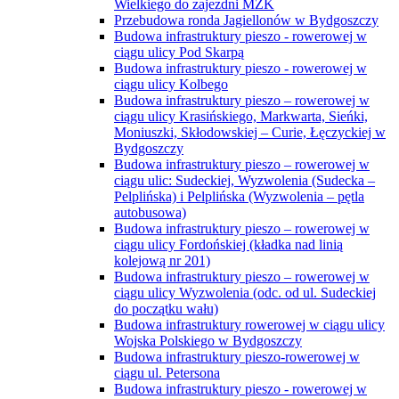
Wielkiego do zajezdni MZK
Przebudowa ronda Jagiellonów w Bydgoszczy
Budowa infrastruktury pieszo - rowerowej w
ciągu ulicy Pod Skarpą
Budowa infrastruktury pieszo - rowerowej w
ciągu ulicy Kolbego
Budowa infrastruktury pieszo – rowerowej w
ciągu ulicy Krasińskiego, Markwarta, Sieńki,
Moniuszki, Skłodowskiej – Curie, Łęczyckiej w
Bydgoszczy
Budowa infrastruktury pieszo – rowerowej w
ciągu ulic: Sudeckiej, Wyzwolenia (Sudecka –
Pelplińska) i Pelplińska (Wyzwolenia – pętla
autobusowa)
Budowa infrastruktury pieszo – rowerowej w
ciągu ulicy Fordońskiej (kładka nad linią
kolejową nr 201)
Budowa infrastruktury pieszo – rowerowej w
ciągu ulicy Wyzwolenia (odc. od ul. Sudeckiej
do początku wału)
Budowa infrastruktury rowerowej w ciągu ulicy
Wojska Polskiego w Bydgoszczy
Budowa infrastruktury pieszo-rowerowej w
ciągu ul. Petersona
Budowa infrastruktury pieszo - rowerowej w