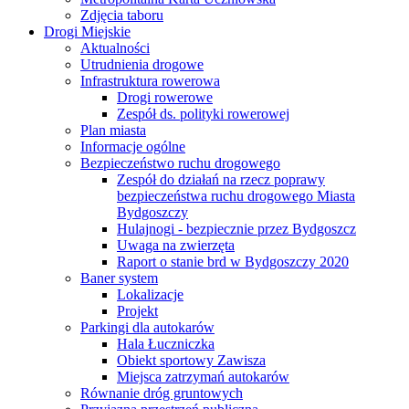
Zdjęcia taboru
Drogi Miejskie
Aktualności
Utrudnienia drogowe
Infrastruktura rowerowa
Drogi rowerowe
Zespół ds. polityki rowerowej
Plan miasta
Informacje ogólne
Bezpieczeństwo ruchu drogowego
Zespół do działań na rzecz poprawy
bezpieczeństwa ruchu drogowego Miasta
Bydgoszczy
Hulajnogi - bezpiecznie przez Bydgoszcz
Uwaga na zwierzęta
Raport o stanie brd w Bydgoszczy 2020
Baner system
Lokalizacje
Projekt
Parkingi dla autokarów
Hala Łuczniczka
Obiekt sportowy Zawisza
Miejsca zatrzymań autokarów
Równanie dróg gruntowych