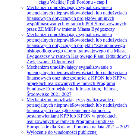
ciągu Wielkiej Pętli Fordonu - etap I
Mechanizm umożliwiający sygnalizowanie o
potencjalnych nieprawidłowościach lub nadużyciach
finansowych dotyczących projektów unijnych
współfinasowanych w ramach POIiŚ realizowanych
przez ZDMiKP w imieniu Miasta Bydgoszczy
Mechanizm umożliwiający sygnalizowanie o
potencjalnych nieprawidłowościach lub nadużyciach
finansowych dotyczących projektu "Zakup nowego
niskopodłogowego taboru tramwajowego dla Miasta
Bydgoszczy w ramach Krajowego Planu Odbudowy i
Zwiększania Odporności
Mechanizm umożliwiający sygnalizowanie o
potencjalnych nieprawidłowościach lub nadużyciach
finansowych oraz niezgodności z KPON lub KPP w
projektach realizowanych w ramach Programu
Fundusze Europejskie na Infrastrukturę, Klimat,
Środowisko 2021-2027
Mechanizmu umożliwiający sygnalizowanie o
potencjalnych nieprawidłowościach lub nadużyciach
finansowych oraz zgłoszenie niezgodności z
postanowieniami KPP lub KPON w projektach
realizowanych w ramach Programu Fundusze
Europejskie dla Kujaw i Pomorza na lata 2021 – 2027
Wyłożenie do wiadomości publicznej