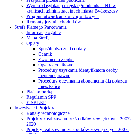
Przyjazna przestrzeń publiczna
Wyniki klasyfikacji miejskiego odcinka TNT w
granicach administracyjnych miasta Bydgoszczy
Program utwardzania ulic gruntowych
Remonty jezdni i chodników
Strefa Płatnego Parkowania
Informacje ogólne
Mapa Strefy
Opłaty
Sposób uiszczenia opłaty
Cennik
Zwolnienia z opłat
Opłaty dodatkowe
Procedury uzyskania identyfikatora osoby
niepełnosprawnej
Procedury otrzymania abonamentu dla pojazdu
mieszkańca
Płać komórką
Regulamin SPP
E-SKLEP
Inwestycje i Projekty
Kanały technologiczne
Projekty zrealizowane ze środków zewnętrznych 2007-
2020
Projekty realizowane ze środków zewnętrznych 2007-