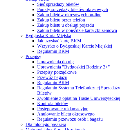
Sieć sprzedaży biletów
Punkty sprzedaży biletów okresowych
Zakup biletów okresowych on-line
Zakup biletu przez telefon
Zakup biletu u obsługi pojazdu
Zakup biletu w pojeździe kartą zbliżeniową
Bydgoska Karta Miejska
Jak uzyskać kartę BKM
Wszystko o Bydgoskiej Karcie Miejskiej
Regulamin BKM
Przepisy
Uprawnienia do ulg
Uprawnienia "Bydgoskiej Rodziny 3+"
Przepisy porządkowe
Przewóz bagażu
Regulamin BKM
Regulamin Systemu Telefonicznej Sprzedaży
Biletów
Zwolnienie z opłat na Trasie Uniwersyteckiej
Kontrola biletów
Postępowanie reklamacyjne
Anulowanie biletu okresowego
Regulamin przewozu osób i bagażu
Dla młodego pasażera
Metropolitalna Karta Uczniowska