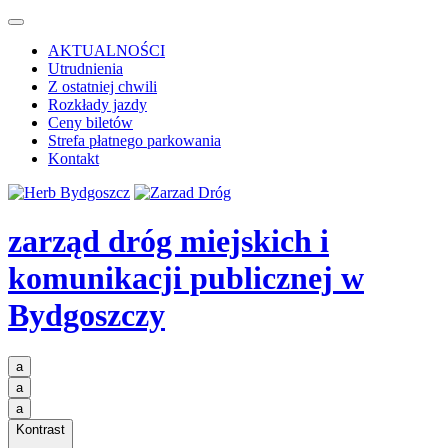
AKTUALNOŚCI
Utrudnienia
Z ostatniej chwili
Rozkłady jazdy
Ceny biletów
Strefa płatnego parkowania
Kontakt
zarząd dróg miejskich i
komunikacji publicznej
w
Bydgoszczy
a
a
a
Kontrast