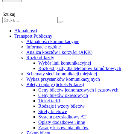
Szukaj
Aktualności
Transport Publiczny
Aktualności komunikacyjne
Informacje ogólne
Analiza kosztów i korzyści (AKK)
Rozkład Jazdy
Wybór linii komunikacyjnej
Rozkład jazdy dla telefonów komórkowych
Schematy sieci komunikacji miejskiej
Wykaz przystanków komunikacyjnych
Bilety i opłaty (tickets & fares)
Ceny biletów jednorazowych i czasowych
Ceny biletów okresowych
Ticket tariff
Rodzaje i wzory biletów
Strefy biletowe
System przesiadkowy AT
Opłaty dodatkowe i inne
Zasady kasowania biletów
Zakup biletu