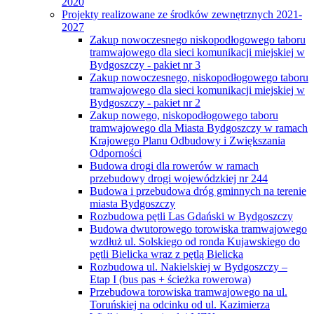
2020
Projekty realizowane ze środków zewnętrznych 2021-
2027
Zakup nowoczesnego niskopodłogowego taboru
tramwajowego dla sieci komunikacji miejskiej w
Bydgoszczy - pakiet nr 3
Zakup nowoczesnego, niskopodłogowego taboru
tramwajowego dla sieci komunikacji miejskiej w
Bydgoszczy - pakiet nr 2
Zakup nowego, niskopodłogowego taboru
tramwajowego dla Miasta Bydgoszczy w ramach
Krajowego Planu Odbudowy i Zwiększania
Odporności
Budowa drogi dla rowerów w ramach
przebudowy drogi wojewódzkiej nr 244
Budowa i przebudowa dróg gminnych na terenie
miasta Bydgoszczy
Rozbudowa pętli Las Gdański w Bydgoszczy
Budowa dwutorowego torowiska tramwajowego
wzdłuż ul. Solskiego od ronda Kujawskiego do
pętli Bielicka wraz z pętlą Bielicka
Rozbudowa ul. Nakielskiej w Bydgoszczy –
Etap I (bus pas + ścieżka rowerowa)
Przebudowa torowiska tramwajowego na ul.
Toruńskiej na odcinku od ul. Kazimierza