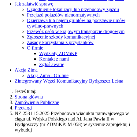
Jak załatwić sprawę
Uzgodnienie lokalizacji lub przebudowy zjazdu
Przejazd pojazdów nienormatywnych
Dzierżawa lub najem gruntów na podstawie umów
cywilno-prawnych
Przewóz osób w krajowym transporcie drogowym
Zgłoszenie szkody komunikacyjnej
Zasady korzystania z przystanków
O firmie
Wydziały ZDMiKP
Kontakt z nami
Zgłoś awarię
Akcja Zima
Akcja Zima - On-line
Zintegrowany Węzeł Komunikacyjny Bydgoszcz Leśna
Jesteś tutaj:
Strona główna
Zamówienia Publiczne
Przetargi
NZ.2531.15.2025 Przebudowa wiaduktu tramwajowego w
ciągu ul. Wojska Polskiego nad Al. Jana Pawła II w
Bydgoszczy (nr ZDMiKP: M-058) w systemie zaprojektuj i
wybuduj