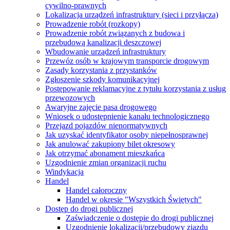
cywilno-prawnych
Lokalizacja urządzeń infrastruktury (sieci i przyłącza)
Prowadzenie robót (rozkopy)
Prowadzenie robót związanych z budowa i
przebudową kanalizacji deszczowej
Wbudowanie urządzeń infrastruktury
Przewóz osób w krajowym transporcie drogowym
Zasady korzystania z przystanków
Zgłoszenie szkody komunikacyjnej
Postępowanie reklamacyjne z tytułu korzystania z usług
przewozowych
Awaryjne zajęcie pasa drogowego
Wniosek o udostępnienie kanału technologicznego
Przejazd pojazdów nienormatywnych
Jak uzyskać identyfikator osoby niepełnosprawnej
Jak anulować zakupiony bilet okresowy
Jak otrzymać abonament mieszkańca
Uzgodnienie zmian organizacji ruchu
Windykacja
Handel
Handel całoroczny
Handel w okresie "Wszystkich Świętych"
Dostęp do drogi publicznej
Zaświadczenie o dostępie do drogi publicznej
Uzgodnienie lokalizacji/przebudowy zjazdu