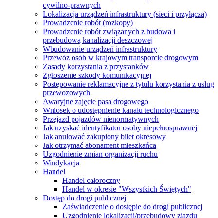
cywilno-prawnych
Lokalizacja urządzeń infrastruktury (sieci i przyłącza)
Prowadzenie robót (rozkopy)
Prowadzenie robót związanych z budowa i
przebudową kanalizacji deszczowej
Wbudowanie urządzeń infrastruktury
Przewóz osób w krajowym transporcie drogowym
Zasady korzystania z przystanków
Zgłoszenie szkody komunikacyjnej
Postępowanie reklamacyjne z tytułu korzystania z usług
przewozowych
Awaryjne zajęcie pasa drogowego
Wniosek o udostępnienie kanału technologicznego
Przejazd pojazdów nienormatywnych
Jak uzyskać identyfikator osoby niepełnosprawnej
Jak anulować zakupiony bilet okresowy
Jak otrzymać abonament mieszkańca
Uzgodnienie zmian organizacji ruchu
Windykacja
Handel
Handel całoroczny
Handel w okresie "Wszystkich Świętych"
Dostęp do drogi publicznej
Zaświadczenie o dostępie do drogi publicznej
Uzgodnienie lokalizacji/przebudowy zjazdu