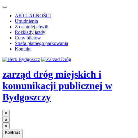
AKTUALNOŚCI
Utrudnienia
Z ostatniej chwili
Rozkłady jazdy
Ceny biletów
Strefa płatnego parkowania
Kontakt
zarząd dróg miejskich i
komunikacji publicznej
w
Bydgoszczy
a
a
a
Kontrast