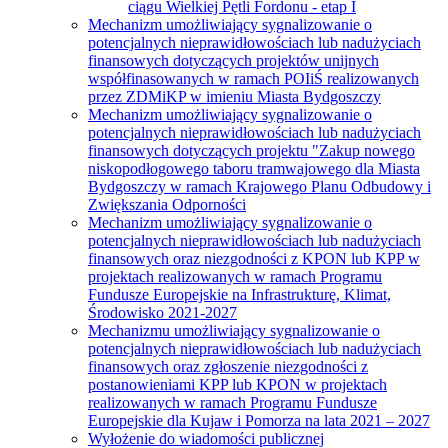
ciągu Wielkiej Pętli Fordonu - etap I
Mechanizm umożliwiający sygnalizowanie o
potencjalnych nieprawidłowościach lub nadużyciach
finansowych dotyczących projektów unijnych
współfinasowanych w ramach POIiŚ realizowanych
przez ZDMiKP w imieniu Miasta Bydgoszczy
Mechanizm umożliwiający sygnalizowanie o
potencjalnych nieprawidłowościach lub nadużyciach
finansowych dotyczących projektu "Zakup nowego
niskopodłogowego taboru tramwajowego dla Miasta
Bydgoszczy w ramach Krajowego Planu Odbudowy i
Zwiększania Odporności
Mechanizm umożliwiający sygnalizowanie o
potencjalnych nieprawidłowościach lub nadużyciach
finansowych oraz niezgodności z KPON lub KPP w
projektach realizowanych w ramach Programu
Fundusze Europejskie na Infrastrukturę, Klimat,
Środowisko 2021-2027
Mechanizmu umożliwiający sygnalizowanie o
potencjalnych nieprawidłowościach lub nadużyciach
finansowych oraz zgłoszenie niezgodności z
postanowieniami KPP lub KPON w projektach
realizowanych w ramach Programu Fundusze
Europejskie dla Kujaw i Pomorza na lata 2021 – 2027
Wyłożenie do wiadomości publicznej