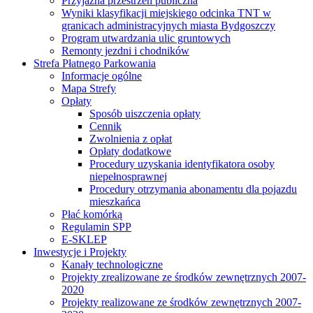
Przyjazna przestrzeń publiczna
Wyniki klasyfikacji miejskiego odcinka TNT w
granicach administracyjnych miasta Bydgoszczy
Program utwardzania ulic gruntowych
Remonty jezdni i chodników
Strefa Płatnego Parkowania
Informacje ogólne
Mapa Strefy
Opłaty
Sposób uiszczenia opłaty
Cennik
Zwolnienia z opłat
Opłaty dodatkowe
Procedury uzyskania identyfikatora osoby
niepełnosprawnej
Procedury otrzymania abonamentu dla pojazdu
mieszkańca
Płać komórką
Regulamin SPP
E-SKLEP
Inwestycje i Projekty
Kanały technologiczne
Projekty zrealizowane ze środków zewnętrznych 2007-
2020
Projekty realizowane ze środków zewnętrznych 2007-