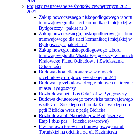
2020
Projekty realizowane ze środków zewnętrznych 2021-
2027
Zakup nowoczesnego niskopodłogowego taboru
tramwajowego dla sieci komunikacji miejskiej w
Bydgoszczy - pakiet nr 3
Zakup nowoczesnego, niskopodłogowego taboru
tramwajowego dla sieci komunikacji miejskiej w
Bydgoszczy - pakiet nr 2
Zakup nowego, niskopodłogowego taboru
tramwajowego dla Miasta Bydgoszczy w ramach
Krajowego Planu Odbudowy i Zwiększania
Odporności
Budowa drogi dla rowerów w ramach
przebudowy drogi wojewódzkiej nr 244
Budowa i przebudowa dróg gminnych na terenie
miasta Bydgoszczy
Rozbudowa pętli Las Gdański w Bydgoszczy
Budowa dwutorowego torowiska tramwajowego
wzdłuż ul. Solskiego od ronda Kujawskiego do
pętli Bielicka wraz z pętlą Bielicka
Rozbudowa ul. Nakielskiej w Bydgoszczy –
Etap I (bus pas + ścieżka rowerowa)
Przebudowa torowiska tramwajowego na ul.
Toruńskiej na odcinku od ul. Kazimierza