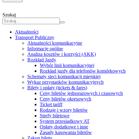
Szukaj
Aktualności
Transport Publiczny
Aktualności komunikacyjne
Informacje ogólne
Analiza kosztów i korzyści (AKK)
Rozkład Jazdy
Wybór linii komunikacyjnej
Rozkład jazdy dla telefonów komórkowych
Schematy sieci komunikacji miejskiej
Wykaz przystanków komunikacyjnych
Bilety i opłaty (tickets & fares)
Ceny biletów jednorazowych i czasowych
Ceny biletów okresowych
Ticket tariff
Rodzaje i wzory biletów
Strefy biletowe
System przesiadkowy AT
Opłaty dodatkowe i inne
Zasady kasowania biletów
Zakup biletu