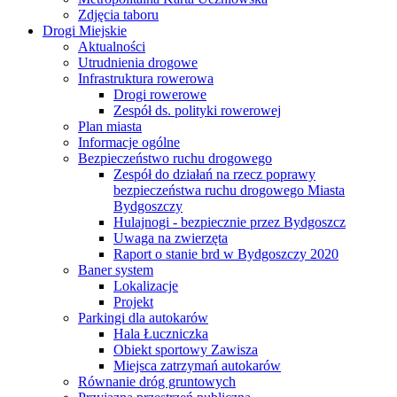
Zdjęcia taboru
Drogi Miejskie
Aktualności
Utrudnienia drogowe
Infrastruktura rowerowa
Drogi rowerowe
Zespół ds. polityki rowerowej
Plan miasta
Informacje ogólne
Bezpieczeństwo ruchu drogowego
Zespół do działań na rzecz poprawy
bezpieczeństwa ruchu drogowego Miasta
Bydgoszczy
Hulajnogi - bezpiecznie przez Bydgoszcz
Uwaga na zwierzęta
Raport o stanie brd w Bydgoszczy 2020
Baner system
Lokalizacje
Projekt
Parkingi dla autokarów
Hala Łuczniczka
Obiekt sportowy Zawisza
Miejsca zatrzymań autokarów
Równanie dróg gruntowych