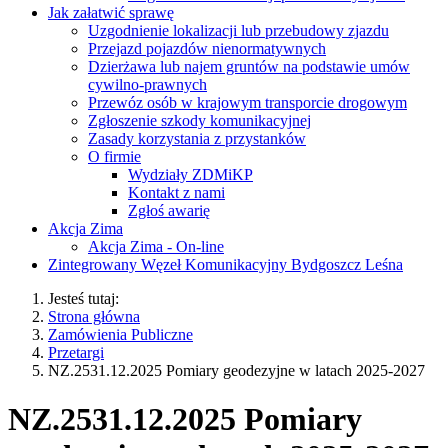
Jak załatwić sprawę
Uzgodnienie lokalizacji lub przebudowy zjazdu
Przejazd pojazdów nienormatywnych
Dzierżawa lub najem gruntów na podstawie umów
cywilno-prawnych
Przewóz osób w krajowym transporcie drogowym
Zgłoszenie szkody komunikacyjnej
Zasady korzystania z przystanków
O firmie
Wydziały ZDMiKP
Kontakt z nami
Zgłoś awarię
Akcja Zima
Akcja Zima - On-line
Zintegrowany Węzeł Komunikacyjny Bydgoszcz Leśna
Jesteś tutaj:
Strona główna
Zamówienia Publiczne
Przetargi
NZ.2531.12.2025 Pomiary geodezyjne w latach 2025-2027
NZ.2531.12.2025 Pomiary