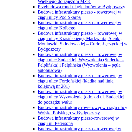
Wielkiego do zajezdni MZK
Przebudowa ronda Jagiellonów w Bydgoszczy
Budowa infrastruktury pieszo - rowerowej w
ciągu ulicy Pod Skarpą
Budowa infrastruktury pieszo - rowerowej w
ciągu ulicy Kolbego
Budowa infrastruktury pieszo – rowerowej w
ciągu ulicy Krasińskiego, Markwarta, Sieńki,
Moniuszki, Skłodowskiej – Curie, Łęczyckiej w
Bydgoszczy
Budowa infrastruktury pieszo – rowerowej w
ciągu ulic: Sudeckiej, Wyzwolenia (Sudecka –
Pelplińska) i Pelplińska (Wyzwolenia – pętla
autobusowa)
Budowa infrastruktury pieszo – rowerowej w
ciągu ulicy Fordońskiej (kładka nad linią
kolejową nr 201)
Budowa infrastruktury pieszo – rowerowej w
ciągu ulicy Wyzwolenia (odc. od ul. Sudeckiej
do początku wału)
Budowa infrastruktury rowerowej w ciągu ulicy
Wojska Polskiego w Bydgoszczy
Budowa infrastruktury pieszo-rowerowej w
ciągu ul. Petersona
Budowa infrastruktury pieszo - rowerowej w