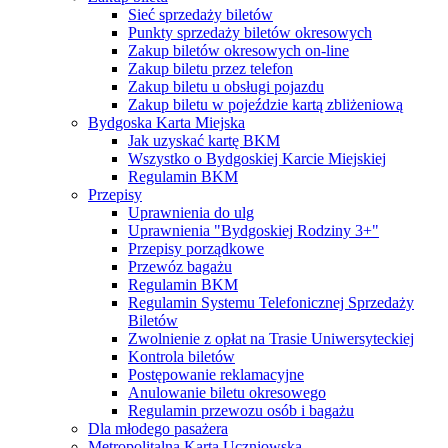
Sieć sprzedaży biletów
Punkty sprzedaży biletów okresowych
Zakup biletów okresowych on-line
Zakup biletu przez telefon
Zakup biletu u obsługi pojazdu
Zakup biletu w pojeździe kartą zbliżeniową
Bydgoska Karta Miejska
Jak uzyskać kartę BKM
Wszystko o Bydgoskiej Karcie Miejskiej
Regulamin BKM
Przepisy
Uprawnienia do ulg
Uprawnienia "Bydgoskiej Rodziny 3+"
Przepisy porządkowe
Przewóz bagażu
Regulamin BKM
Regulamin Systemu Telefonicznej Sprzedaży
Biletów
Zwolnienie z opłat na Trasie Uniwersyteckiej
Kontrola biletów
Postępowanie reklamacyjne
Anulowanie biletu okresowego
Regulamin przewozu osób i bagażu
Dla młodego pasażera
Metropolitalna Karta Uczniowska