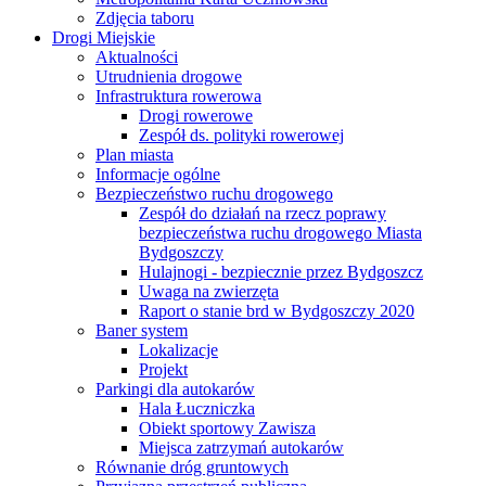
Zdjęcia taboru
Drogi Miejskie
Aktualności
Utrudnienia drogowe
Infrastruktura rowerowa
Drogi rowerowe
Zespół ds. polityki rowerowej
Plan miasta
Informacje ogólne
Bezpieczeństwo ruchu drogowego
Zespół do działań na rzecz poprawy
bezpieczeństwa ruchu drogowego Miasta
Bydgoszczy
Hulajnogi - bezpiecznie przez Bydgoszcz
Uwaga na zwierzęta
Raport o stanie brd w Bydgoszczy 2020
Baner system
Lokalizacje
Projekt
Parkingi dla autokarów
Hala Łuczniczka
Obiekt sportowy Zawisza
Miejsca zatrzymań autokarów
Równanie dróg gruntowych