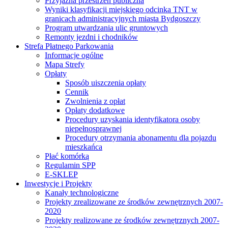
Przyjazna przestrzeń publiczna
Wyniki klasyfikacji miejskiego odcinka TNT w
granicach administracyjnych miasta Bydgoszczy
Program utwardzania ulic gruntowych
Remonty jezdni i chodników
Strefa Płatnego Parkowania
Informacje ogólne
Mapa Strefy
Opłaty
Sposób uiszczenia opłaty
Cennik
Zwolnienia z opłat
Opłaty dodatkowe
Procedury uzyskania identyfikatora osoby
niepełnosprawnej
Procedury otrzymania abonamentu dla pojazdu
mieszkańca
Płać komórką
Regulamin SPP
E-SKLEP
Inwestycje i Projekty
Kanały technologiczne
Projekty zrealizowane ze środków zewnętrznych 2007-
2020
Projekty realizowane ze środków zewnętrznych 2007-