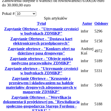
Zamówienia odrębne o wartości od równowartości 6.000,00 euro
do 30.000,00 euro
Pokaż #
Spis artykułów
Tytuł
Autor
Odsłony
Zapytanie Ofertowe - "Utrzymanie czystości
infor
5296
w budynkach ZDMiKP"
Zapytanie Ofertowe - "Dostawa kart
infor
5158
elektronicznych przedpłaconych"
Zapytanie ofertowe - "Konkurs ofert na
Andrzej
4972
dzierżawę pasa drogowego"
Kuś
Zapytanie ofertowe - "Objęcie opieką
infor
5189
medyczną pracowników ZDMiKP"
Zapytanie ofertowe - "Utrzymanie czystości
infor
5331
w budynkach ZDMiKP"
Zapytanie Ofertowe - "Kruszenie z
przesiewem i składowaniem na hałdzie
infor
5106
materiałów drogowych zdeponowanych w
magazynie ZDMiKP"
Zapytanie Ofertowe - "Weryfikacja
dokumentacji projektowej pn. "Rewitalizacja
infor
5188
społeczno-gospodarcza Starego Fordonu -
ETAP I" "