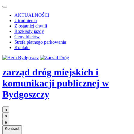
AKTUALNOŚCI
Utrudnienia
Z ostatniej chwili
Rozkłady jazdy
Ceny biletów
Strefa płatnego parkowania
Kontakt
zarząd dróg miejskich i
komunikacji publicznej
w
Bydgoszczy
a
a
a
Kontrast