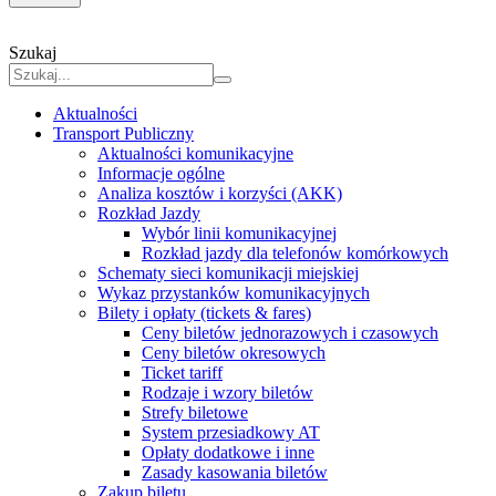
Szukaj
Aktualności
Transport Publiczny
Aktualności komunikacyjne
Informacje ogólne
Analiza kosztów i korzyści (AKK)
Rozkład Jazdy
Wybór linii komunikacyjnej
Rozkład jazdy dla telefonów komórkowych
Schematy sieci komunikacji miejskiej
Wykaz przystanków komunikacyjnych
Bilety i opłaty (tickets & fares)
Ceny biletów jednorazowych i czasowych
Ceny biletów okresowych
Ticket tariff
Rodzaje i wzory biletów
Strefy biletowe
System przesiadkowy AT
Opłaty dodatkowe i inne
Zasady kasowania biletów
Zakup biletu