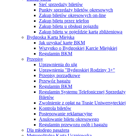
Sieć sprzedaży biletów
Punkty sprzedaży biletów okresowych
Zakup biletów okresowych on-line
Zakup biletu przez telefon
Zakup biletu u obsługi pojazdu
Zakup biletu w pojeździe kartą zbliżeniową
Bydgoska Karta Miejska
Jak uzyskać kartę BKM
Wszystko o Bydgoskiej Karcie Miejskiej
Regulamin BKM
Przepisy
Uprawnienia do ulg
Uprawnienia "Bydgoskiej Rodziny 3+"
Przepisy porządkowe
Przewóz bagażu
Regulamin BKM
Regulamin Systemu Telefonicznej Sprzedaży
Biletów
Zwolnienie z opłat na Trasie Uniwersyteckiej
Kontrola biletów
Postępowanie reklamacyjne
Anulowanie biletu okresowego
Regulamin przewozu osób i bagażu
Dla młodego pasażera
Metropolitalna Karta Uczniowska