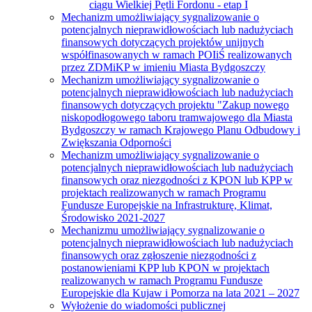
ciągu Wielkiej Pętli Fordonu - etap I
Mechanizm umożliwiający sygnalizowanie o
potencjalnych nieprawidłowościach lub nadużyciach
finansowych dotyczących projektów unijnych
współfinasowanych w ramach POIiŚ realizowanych
przez ZDMiKP w imieniu Miasta Bydgoszczy
Mechanizm umożliwiający sygnalizowanie o
potencjalnych nieprawidłowościach lub nadużyciach
finansowych dotyczących projektu "Zakup nowego
niskopodłogowego taboru tramwajowego dla Miasta
Bydgoszczy w ramach Krajowego Planu Odbudowy i
Zwiększania Odporności
Mechanizm umożliwiający sygnalizowanie o
potencjalnych nieprawidłowościach lub nadużyciach
finansowych oraz niezgodności z KPON lub KPP w
projektach realizowanych w ramach Programu
Fundusze Europejskie na Infrastrukturę, Klimat,
Środowisko 2021-2027
Mechanizmu umożliwiający sygnalizowanie o
potencjalnych nieprawidłowościach lub nadużyciach
finansowych oraz zgłoszenie niezgodności z
postanowieniami KPP lub KPON w projektach
realizowanych w ramach Programu Fundusze
Europejskie dla Kujaw i Pomorza na lata 2021 – 2027
Wyłożenie do wiadomości publicznej