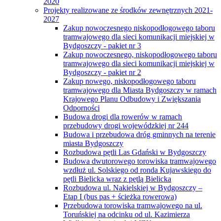
2020
Projekty realizowane ze środków zewnętrznych 2021-
2027
Zakup nowoczesnego niskopodłogowego taboru
tramwajowego dla sieci komunikacji miejskiej w
Bydgoszczy - pakiet nr 3
Zakup nowoczesnego, niskopodłogowego taboru
tramwajowego dla sieci komunikacji miejskiej w
Bydgoszczy - pakiet nr 2
Zakup nowego, niskopodłogowego taboru
tramwajowego dla Miasta Bydgoszczy w ramach
Krajowego Planu Odbudowy i Zwiększania
Odporności
Budowa drogi dla rowerów w ramach
przebudowy drogi wojewódzkiej nr 244
Budowa i przebudowa dróg gminnych na terenie
miasta Bydgoszczy
Rozbudowa pętli Las Gdański w Bydgoszczy
Budowa dwutorowego torowiska tramwajowego
wzdłuż ul. Solskiego od ronda Kujawskiego do
pętli Bielicka wraz z pętlą Bielicka
Rozbudowa ul. Nakielskiej w Bydgoszczy –
Etap I (bus pas + ścieżka rowerowa)
Przebudowa torowiska tramwajowego na ul.
Toruńskiej na odcinku od ul. Kazimierza