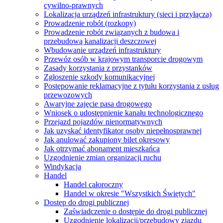
cywilno-prawnych
Lokalizacja urządzeń infrastruktury (sieci i przyłącza)
Prowadzenie robót (rozkopy)
Prowadzenie robót związanych z budowa i
przebudową kanalizacji deszczowej
Wbudowanie urządzeń infrastruktury
Przewóz osób w krajowym transporcie drogowym
Zasady korzystania z przystanków
Zgłoszenie szkody komunikacyjnej
Postępowanie reklamacyjne z tytułu korzystania z usług
przewozowych
Awaryjne zajęcie pasa drogowego
Wniosek o udostępnienie kanału technologicznego
Przejazd pojazdów nienormatywnych
Jak uzyskać identyfikator osoby niepełnosprawnej
Jak anulować zakupiony bilet okresowy
Jak otrzymać abonament mieszkańca
Uzgodnienie zmian organizacji ruchu
Windykacja
Handel
Handel całoroczny
Handel w okresie "Wszystkich Świętych"
Dostęp do drogi publicznej
Zaświadczenie o dostępie do drogi publicznej
Uzgodnienie lokalizacji/przebudowy zjazdu