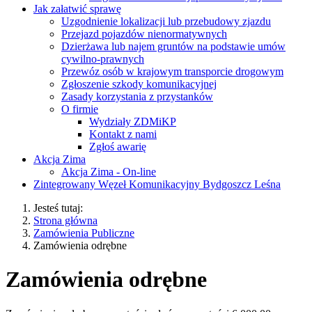
Jak załatwić sprawę
Uzgodnienie lokalizacji lub przebudowy zjazdu
Przejazd pojazdów nienormatywnych
Dzierżawa lub najem gruntów na podstawie umów
cywilno-prawnych
Przewóz osób w krajowym transporcie drogowym
Zgłoszenie szkody komunikacyjnej
Zasady korzystania z przystanków
O firmie
Wydziały ZDMiKP
Kontakt z nami
Zgłoś awarię
Akcja Zima
Akcja Zima - On-line
Zintegrowany Węzeł Komunikacyjny Bydgoszcz Leśna
Jesteś tutaj:
Strona główna
Zamówienia Publiczne
Zamówienia odrębne
Zamówienia odrębne