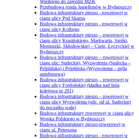
Wielkiego do zajezdni MZK
Przebudowa ronda Jagiellonów w Bydgoszczy
Budowa infrastruktury pieszo - rowerowej w
ciągu ulicy Pod Skarpą
Budowa infrastruktury pieszo - rowerowej w
ciągu ulicy Kolbego
Budowa infrastruktury pieszo – rowerowej w
ciągu ulicy Krasińskiego, Markwarta, Sieńki,
Moniuszki, Skłodowskiej – Curie, Łęczyckiej w
Bydgoszczy
Budowa infrastruktury pieszo – rowerowej w
ciągu ulic: Sudeckiej, Wyzwolenia (Sudecka –
Pelplińska) i Pelplińska (Wyzwolenia – pętla
autobusowa)
Budowa infrastruktury pieszo – rowerowej w
ciągu ulicy Fordońskiej (kładka nad linią
kolejową nr 201)
Budowa infrastruktury pieszo – rowerowej w
ciągu ulicy Wyzwolenia (odc. od ul. Sudeckiej
do początku wału)
Budowa infrastruktury rowerowej w ciągu ulicy
Wojska Polskiego w Bydgoszczy
Budowa infrastruktury pieszo-rowerowej w
ciągu ul. Petersona
Budowa infrastruktury pieszo - rowerowej w