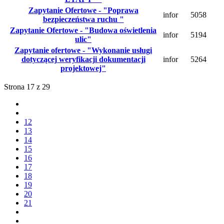
Zapytanie Ofertowe - "Poprawa
infor
5058
bezpieczeństwa ruchu "
Zapytanie Ofertowe - "Budowa oświetlenia
infor
5194
ulic"
Zapytanie ofertowe - "Wykonanie usługi
dotyczącej weryfikacji dokumentacji
infor
5264
projektowej"
Strona 17 z 29
12
13
14
15
16
17
18
19
20
21