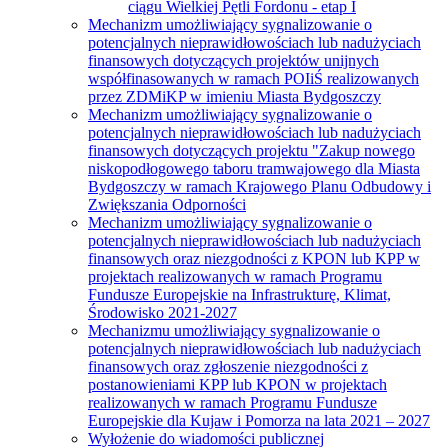
ciągu Wielkiej Pętli Fordonu - etap I
Mechanizm umożliwiający sygnalizowanie o
potencjalnych nieprawidłowościach lub nadużyciach
finansowych dotyczących projektów unijnych
współfinasowanych w ramach POIiŚ realizowanych
przez ZDMiKP w imieniu Miasta Bydgoszczy
Mechanizm umożliwiający sygnalizowanie o
potencjalnych nieprawidłowościach lub nadużyciach
finansowych dotyczących projektu "Zakup nowego
niskopodłogowego taboru tramwajowego dla Miasta
Bydgoszczy w ramach Krajowego Planu Odbudowy i
Zwiększania Odporności
Mechanizm umożliwiający sygnalizowanie o
potencjalnych nieprawidłowościach lub nadużyciach
finansowych oraz niezgodności z KPON lub KPP w
projektach realizowanych w ramach Programu
Fundusze Europejskie na Infrastrukturę, Klimat,
Środowisko 2021-2027
Mechanizmu umożliwiający sygnalizowanie o
potencjalnych nieprawidłowościach lub nadużyciach
finansowych oraz zgłoszenie niezgodności z
postanowieniami KPP lub KPON w projektach
realizowanych w ramach Programu Fundusze
Europejskie dla Kujaw i Pomorza na lata 2021 – 2027
Wyłożenie do wiadomości publicznej