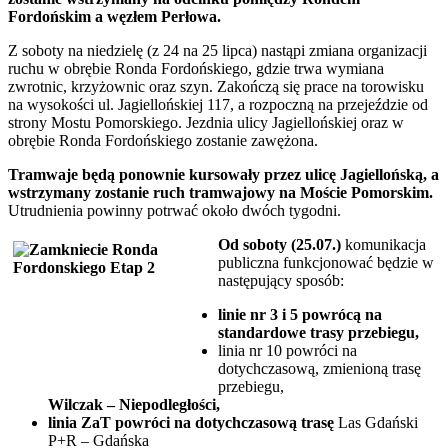
Fordońskim a węzłem Perłowa.
Z soboty na niedzielę (z 24 na 25 lipca) nastąpi zmiana organizacji
ruchu w obrębie Ronda Fordońskiego, gdzie trwa wymiana
zwrotnic, krzyżownic oraz szyn. Zakończą się prace na torowisku
na wysokości ul. Jagiellońskiej 117, a rozpoczną na przejeździe od
strony Mostu Pomorskiego. Jezdnia ulicy Jagiellońskiej oraz w
obrębie Ronda Fordońskiego zostanie zawężona.
Tramwaje będą ponownie kursowały przez ulicę Jagiellońską, a
wstrzymany zostanie ruch tramwajowy na Moście Pomorskim.
Utrudnienia powinny potrwać około dwóch tygodni.
Od soboty (25.07.)
komunikacja
publiczna funkcjonować będzie w
następujący sposób:
linie nr 3 i 5 powrócą na
standardowe trasy przebiegu,
linia nr 10 powróci na
dotychczasową, zmienioną trasę
przebiegu,
Wilczak – Niepodległości,
linia ZaT powróci na dotychczasową trasę
Las Gdański
P+R – Gdańska