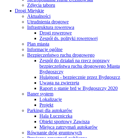
Zdjęcia taboru
Drogi Miejskie
Aktualności
Utrudnienia drogowe
Infrastruktura rowerowa
Drogi rowerowe
Zespół ds. polityki rowerowej
Plan miasta
Informacje ogólne
Bezpieczeństwo ruchu drogowego
Zespół do działań na rzecz poprawy
bezpieczeństwa ruchu drogowego Miasta
Bydgoszczy
Hulajnogi - bezpiecznie przez Bydgoszcz
Uwaga na zwierzęta
Raport o stanie brd w Bydgoszczy 2020
Baner system
Lokalizacje
Projekt
Parkingi dla autokarów
Hala Łuczniczka
Obiekt sportowy Zawisza
Miejsca zatrzymań autokarów
Równanie dróg gruntowych