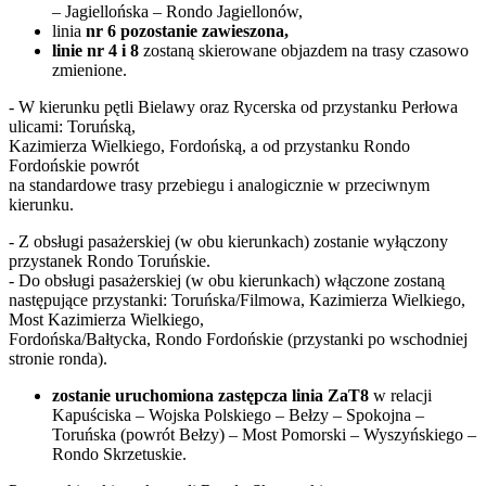
– Jagiellońska – Rondo Jagiellonów,
linia
nr 6 pozostanie zawieszona,
linie nr 4 i 8
zostaną skierowane objazdem na trasy czasowo
zmienione.
- W kierunku pętli Bielawy oraz Rycerska od przystanku Perłowa
ulicami: Toruńską,
Kazimierza Wielkiego, Fordońską, a od przystanku Rondo
Fordońskie powrót
na standardowe trasy przebiegu i analogicznie w przeciwnym
kierunku.
- Z obsługi pasażerskiej (w obu kierunkach) zostanie wyłączony
przystanek Rondo Toruńskie.
- Do obsługi pasażerskiej (w obu kierunkach) włączone zostaną
następujące przystanki: Toruńska/Filmowa, Kazimierza Wielkiego,
Most Kazimierza Wielkiego,
Fordońska/Bałtycka, Rondo Fordońskie (przystanki po wschodniej
stronie ronda).
zostanie uruchomiona zastępcza linia ZaT8
w relacji
Kapuściska – Wojska Polskiego – Bełzy – Spokojna –
Toruńska (powrót Bełzy) – Most Pomorski – Wyszyńskiego –
Rondo Skrzetuskie.