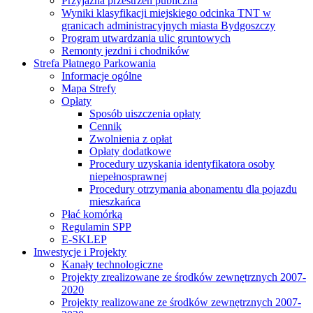
Przyjazna przestrzeń publiczna
Wyniki klasyfikacji miejskiego odcinka TNT w
granicach administracyjnych miasta Bydgoszczy
Program utwardzania ulic gruntowych
Remonty jezdni i chodników
Strefa Płatnego Parkowania
Informacje ogólne
Mapa Strefy
Opłaty
Sposób uiszczenia opłaty
Cennik
Zwolnienia z opłat
Opłaty dodatkowe
Procedury uzyskania identyfikatora osoby
niepełnosprawnej
Procedury otrzymania abonamentu dla pojazdu
mieszkańca
Płać komórką
Regulamin SPP
E-SKLEP
Inwestycje i Projekty
Kanały technologiczne
Projekty zrealizowane ze środków zewnętrznych 2007-
2020
Projekty realizowane ze środków zewnętrznych 2007-