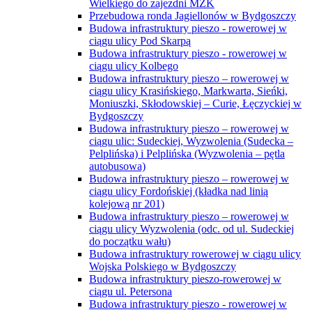
Wielkiego do zajezdni MZK
Przebudowa ronda Jagiellonów w Bydgoszczy
Budowa infrastruktury pieszo - rowerowej w
ciągu ulicy Pod Skarpą
Budowa infrastruktury pieszo - rowerowej w
ciągu ulicy Kolbego
Budowa infrastruktury pieszo – rowerowej w
ciągu ulicy Krasińskiego, Markwarta, Sieńki,
Moniuszki, Skłodowskiej – Curie, Łęczyckiej w
Bydgoszczy
Budowa infrastruktury pieszo – rowerowej w
ciągu ulic: Sudeckiej, Wyzwolenia (Sudecka –
Pelplińska) i Pelplińska (Wyzwolenia – pętla
autobusowa)
Budowa infrastruktury pieszo – rowerowej w
ciągu ulicy Fordońskiej (kładka nad linią
kolejową nr 201)
Budowa infrastruktury pieszo – rowerowej w
ciągu ulicy Wyzwolenia (odc. od ul. Sudeckiej
do początku wału)
Budowa infrastruktury rowerowej w ciągu ulicy
Wojska Polskiego w Bydgoszczy
Budowa infrastruktury pieszo-rowerowej w
ciągu ul. Petersona
Budowa infrastruktury pieszo - rowerowej w