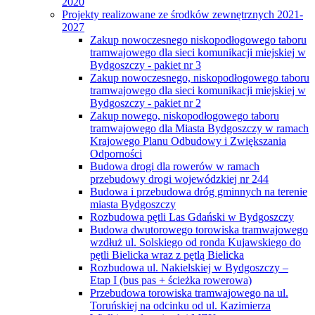
2020
Projekty realizowane ze środków zewnętrznych 2021-
2027
Zakup nowoczesnego niskopodłogowego taboru
tramwajowego dla sieci komunikacji miejskiej w
Bydgoszczy - pakiet nr 3
Zakup nowoczesnego, niskopodłogowego taboru
tramwajowego dla sieci komunikacji miejskiej w
Bydgoszczy - pakiet nr 2
Zakup nowego, niskopodłogowego taboru
tramwajowego dla Miasta Bydgoszczy w ramach
Krajowego Planu Odbudowy i Zwiększania
Odporności
Budowa drogi dla rowerów w ramach
przebudowy drogi wojewódzkiej nr 244
Budowa i przebudowa dróg gminnych na terenie
miasta Bydgoszczy
Rozbudowa pętli Las Gdański w Bydgoszczy
Budowa dwutorowego torowiska tramwajowego
wzdłuż ul. Solskiego od ronda Kujawskiego do
pętli Bielicka wraz z pętlą Bielicka
Rozbudowa ul. Nakielskiej w Bydgoszczy –
Etap I (bus pas + ścieżka rowerowa)
Przebudowa torowiska tramwajowego na ul.
Toruńskiej na odcinku od ul. Kazimierza