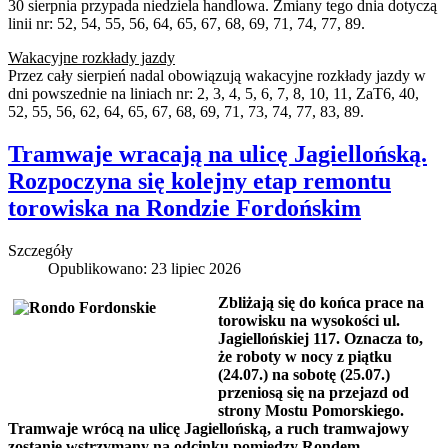
30 sierpnia przypada niedziela handlowa. Zmiany tego dnia dotyczą
linii nr: 52, 54, 55, 56, 64, 65, 67, 68, 69, 71, 74, 77, 89.
Wakacyjne rozkłady jazdy
Przez cały sierpień nadal obowiązują wakacyjne rozkłady jazdy w
dni powszednie na liniach nr: 2, 3, 4, 5, 6, 7, 8, 10, 11, ZaT6, 40,
52, 55, 56, 62, 64, 65, 67, 68, 69, 71, 73, 74, 77, 83, 89.
Tramwaje wracają na ulicę Jagiellońską.
Rozpoczyna się kolejny etap remontu
torowiska na Rondzie Fordońskim
Szczegóły
Opublikowano: 23 lipiec 2026
Zbliżają się do końca prace na
torowisku na wysokości ul.
Jagiellońskiej 117. Oznacza to,
że roboty w nocy z piątku
(24.07.) na sobotę (25.07.)
przeniosą się na przejazd od
strony Mostu Pomorskiego.
Tramwaje wrócą na ulicę Jagiellońską, a ruch tramwajowy
zostanie wstrzymany na odcinku pomiędzy Rondem