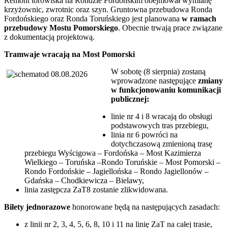
Remont torowiska na Rondzie Fordońskim obejmował wymianę
krzyżownic, zwrotnic oraz szyn. Gruntowna przebudowa Ronda
Fordońskiego oraz Ronda Toruńskiego jest planowana
w ramach
przebudowy Mostu Pomorskiego
. Obecnie trwają prace związane
z dokumentacją projektową.
Tramwaje wracają na Most Pomorski
W sobotę (8 sierpnia) zostaną
wprowadzone następujące
zmiany
w funkcjonowaniu komunikacji
publicznej:
linie nr 4 i 8 wracają do obsługi
podstawowych tras przebiegu,
linia nr 6 powróci na
dotychczasową zmienioną trasę
przebiegu Wyścigowa – Fordońska – Most Kazimierza
Wielkiego – Toruńska –Rondo Toruńskie – Most Pomorski –
Rondo Fordońskie – Jagiellońska – Rondo Jagiellonów –
Gdańska – Chodkiewicza – Bielawy,
linia zastępcza ZaT8 zostanie zlikwidowana.
Bilety jednorazowe
honorowane będą na następujących zasadach:
z linii nr 2, 3, 4, 5, 6, 8, 10 i 11 na linię ZaT na całej trasie,