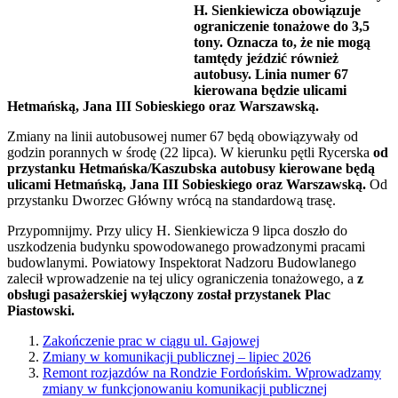
H. Sienkiewicza obowiązuje
ograniczenie tonażowe do 3,5
tony. Oznacza to, że nie mogą
tamtędy jeździć również
autobusy. Linia numer 67
kierowana będzie ulicami
Hetmańską, Jana III Sobieskiego oraz Warszawską.
Zmiany na linii autobusowej numer 67 będą obowiązywały od
godzin porannych w środę (22 lipca). W kierunku pętli Rycerska
od
przystanku Hetmańska/Kaszubska autobusy kierowane będą
ulicami Hetmańską, Jana III Sobieskiego oraz Warszawską.
Od
przystanku Dworzec Główny wrócą na standardową trasę.
Przypomnijmy. Przy ulicy H. Sienkiewicza 9 lipca doszło do
uszkodzenia budynku spowodowanego prowadzonymi pracami
budowlanymi. Powiatowy Inspektorat Nadzoru Budowlanego
zalecił wprowadzenie na tej ulicy ograniczenia tonażowego, a
z
obsługi pasażerskiej wyłączony został przystanek Plac
Piastowski.
Zakończenie prac w ciągu ul. Gajowej
Zmiany w komunikacji publicznej – lipiec 2026
Remont rozjazdów na Rondzie Fordońskim. Wprowadzamy
zmiany w funkcjonowaniu komunikacji publicznej