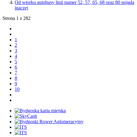
Od wtorku autobusy linii numer 52, 57, 65, 68 oraz 80 pojadą
inaczej
Strona 1 z 282
1
2
3
4
5
6
7
8
9
10