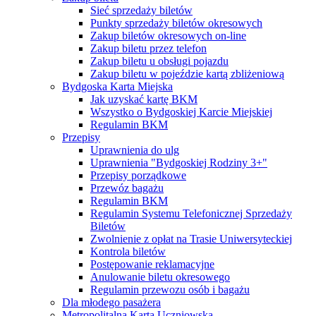
Sieć sprzedaży biletów
Punkty sprzedaży biletów okresowych
Zakup biletów okresowych on-line
Zakup biletu przez telefon
Zakup biletu u obsługi pojazdu
Zakup biletu w pojeździe kartą zbliżeniową
Bydgoska Karta Miejska
Jak uzyskać kartę BKM
Wszystko o Bydgoskiej Karcie Miejskiej
Regulamin BKM
Przepisy
Uprawnienia do ulg
Uprawnienia "Bydgoskiej Rodziny 3+"
Przepisy porządkowe
Przewóz bagażu
Regulamin BKM
Regulamin Systemu Telefonicznej Sprzedaży
Biletów
Zwolnienie z opłat na Trasie Uniwersyteckiej
Kontrola biletów
Postępowanie reklamacyjne
Anulowanie biletu okresowego
Regulamin przewozu osób i bagażu
Dla młodego pasażera
Metropolitalna Karta Uczniowska