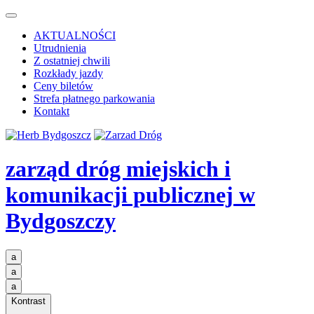
AKTUALNOŚCI
Utrudnienia
Z ostatniej chwili
Rozkłady jazdy
Ceny biletów
Strefa płatnego parkowania
Kontakt
zarząd dróg miejskich i
komunikacji publicznej
w
Bydgoszczy
a
a
a
Kontrast