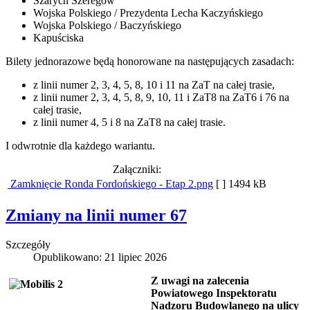
Szarych Szeregów
Wojska Polskiego / Prezydenta Lecha Kaczyńskiego
Wojska Polskiego / Baczyńskiego
Kapuściska
Bilety jednorazowe będą honorowane na następujących zasadach:
z linii numer 2, 3, 4, 5, 8, 10 i 11 na ZaT na całej trasie,
z linii numer 2, 3, 4, 5, 8, 9, 10, 11 i ZaT8 na ZaT6 i 76 na
całej trasie,
z linii numer 4, 5 i 8 na ZaT8 na całej trasie.
I odwrotnie dla każdego wariantu.
Załączniki:
Zamknięcie Ronda Fordońskiego - Etap 2.png
[ ]
1494 kB
Zmiany na linii numer 67
Szczegóły
Opublikowano: 21 lipiec 2026
Z uwagi na zalecenia
Powiatowego Inspektoratu
Nadzoru Budowlanego na ulicy