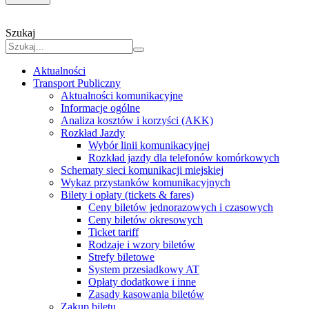
Szukaj
Aktualności
Transport Publiczny
Aktualności komunikacyjne
Informacje ogólne
Analiza kosztów i korzyści (AKK)
Rozkład Jazdy
Wybór linii komunikacyjnej
Rozkład jazdy dla telefonów komórkowych
Schematy sieci komunikacji miejskiej
Wykaz przystanków komunikacyjnych
Bilety i opłaty (tickets & fares)
Ceny biletów jednorazowych i czasowych
Ceny biletów okresowych
Ticket tariff
Rodzaje i wzory biletów
Strefy biletowe
System przesiadkowy AT
Opłaty dodatkowe i inne
Zasady kasowania biletów
Zakup biletu