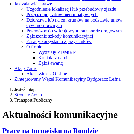
Jak załatwić sprawę
Uzgodnienie lokalizacji lub przebudowy zjazdu
Przejazd pojazdów nienormatywnych
Dzierżawa lub najem gruntów na podstawie umów
cywilno-prawnych
Przewóz osób w krajowym transporcie drogowym
Zgłoszenie szkody komunikacyjnej
Zasady korzystania z przystanków
O firmie
Wydziały ZDMiKP
Kontakt z nami
Zgłoś awarię
Akcja Zima
Akcja Zima - On-line
Zintegrowany Węzeł Komunikacyjny Bydgoszcz Leśna
Jesteś tutaj:
Strona główna
Transport Publiczny
Aktualności komunikacyjne
Prace na torowisku na Rondzie