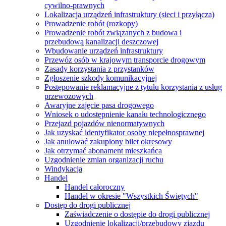
cywilno-prawnych
Lokalizacja urządzeń infrastruktury (sieci i przyłącza)
Prowadzenie robót (rozkopy)
Prowadzenie robót związanych z budowa i
przebudową kanalizacji deszczowej
Wbudowanie urządzeń infrastruktury
Przewóz osób w krajowym transporcie drogowym
Zasady korzystania z przystanków
Zgłoszenie szkody komunikacyjnej
Postępowanie reklamacyjne z tytułu korzystania z usług
przewozowych
Awaryjne zajęcie pasa drogowego
Wniosek o udostępnienie kanału technologicznego
Przejazd pojazdów nienormatywnych
Jak uzyskać identyfikator osoby niepełnosprawnej
Jak anulować zakupiony bilet okresowy
Jak otrzymać abonament mieszkańca
Uzgodnienie zmian organizacji ruchu
Windykacja
Handel
Handel całoroczny
Handel w okresie "Wszystkich Świętych"
Dostęp do drogi publicznej
Zaświadczenie o dostępie do drogi publicznej
Uzgodnienie lokalizacji/przebudowy zjazdu