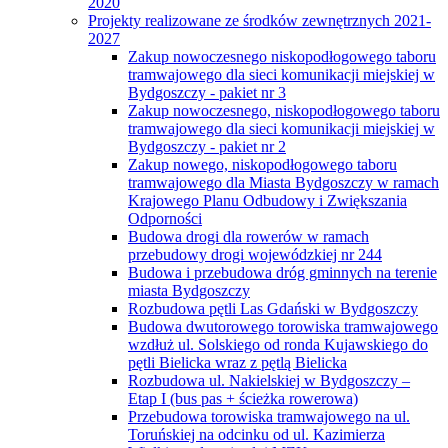
2020
Projekty realizowane ze środków zewnętrznych 2021-
2027
Zakup nowoczesnego niskopodłogowego taboru
tramwajowego dla sieci komunikacji miejskiej w
Bydgoszczy - pakiet nr 3
Zakup nowoczesnego, niskopodłogowego taboru
tramwajowego dla sieci komunikacji miejskiej w
Bydgoszczy - pakiet nr 2
Zakup nowego, niskopodłogowego taboru
tramwajowego dla Miasta Bydgoszczy w ramach
Krajowego Planu Odbudowy i Zwiększania
Odporności
Budowa drogi dla rowerów w ramach
przebudowy drogi wojewódzkiej nr 244
Budowa i przebudowa dróg gminnych na terenie
miasta Bydgoszczy
Rozbudowa pętli Las Gdański w Bydgoszczy
Budowa dwutorowego torowiska tramwajowego
wzdłuż ul. Solskiego od ronda Kujawskiego do
pętli Bielicka wraz z pętlą Bielicka
Rozbudowa ul. Nakielskiej w Bydgoszczy –
Etap I (bus pas + ścieżka rowerowa)
Przebudowa torowiska tramwajowego na ul.
Toruńskiej na odcinku od ul. Kazimierza