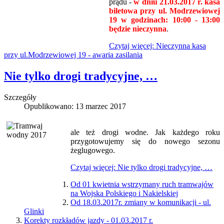
prądu -
w dniu
21
.03.2017 r. kasa
biletowa przy ul. Modrzewiowej
19 w godzinach: 10:00 - 13:00
będzie nieczynna
.
Czytaj więcej: Nieczynna kasa
przy ul.Modrzewiowej 19 - awaria zasilania
Nie tylko drogi tradycyjne, …
Szczegóły
Opublikowano: 13 marzec 2017
ale też drogi wodne. Jak każdego roku
przygotowujemy się do nowego sezonu
żeglugowego.
Czytaj więcej: Nie tylko drogi tradycyjne, …
Od 01 kwietnia wstrzymany ruch tramwajów
na Wojska Polskiego i Nakielskiej
Od 18.03.2017r. zmiany w komunikacji - ul.
Glinki
Korekty rozkładów jazdy - 01.03.2017 r.