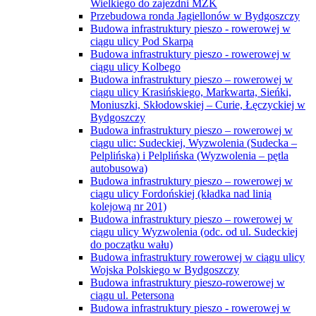
Wielkiego do zajezdni MZK
Przebudowa ronda Jagiellonów w Bydgoszczy
Budowa infrastruktury pieszo - rowerowej w
ciągu ulicy Pod Skarpą
Budowa infrastruktury pieszo - rowerowej w
ciągu ulicy Kolbego
Budowa infrastruktury pieszo – rowerowej w
ciągu ulicy Krasińskiego, Markwarta, Sieńki,
Moniuszki, Skłodowskiej – Curie, Łęczyckiej w
Bydgoszczy
Budowa infrastruktury pieszo – rowerowej w
ciągu ulic: Sudeckiej, Wyzwolenia (Sudecka –
Pelplińska) i Pelplińska (Wyzwolenia – pętla
autobusowa)
Budowa infrastruktury pieszo – rowerowej w
ciągu ulicy Fordońskiej (kładka nad linią
kolejową nr 201)
Budowa infrastruktury pieszo – rowerowej w
ciągu ulicy Wyzwolenia (odc. od ul. Sudeckiej
do początku wału)
Budowa infrastruktury rowerowej w ciągu ulicy
Wojska Polskiego w Bydgoszczy
Budowa infrastruktury pieszo-rowerowej w
ciągu ul. Petersona
Budowa infrastruktury pieszo - rowerowej w