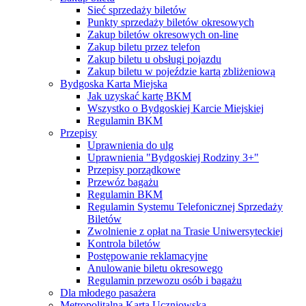
Sieć sprzedaży biletów
Punkty sprzedaży biletów okresowych
Zakup biletów okresowych on-line
Zakup biletu przez telefon
Zakup biletu u obsługi pojazdu
Zakup biletu w pojeździe kartą zbliżeniową
Bydgoska Karta Miejska
Jak uzyskać kartę BKM
Wszystko o Bydgoskiej Karcie Miejskiej
Regulamin BKM
Przepisy
Uprawnienia do ulg
Uprawnienia "Bydgoskiej Rodziny 3+"
Przepisy porządkowe
Przewóz bagażu
Regulamin BKM
Regulamin Systemu Telefonicznej Sprzedaży
Biletów
Zwolnienie z opłat na Trasie Uniwersyteckiej
Kontrola biletów
Postępowanie reklamacyjne
Anulowanie biletu okresowego
Regulamin przewozu osób i bagażu
Dla młodego pasażera
Metropolitalna Karta Uczniowska