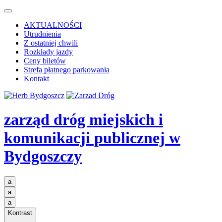
AKTUALNOŚCI
Utrudnienia
Z ostatniej chwili
Rozkłady jazdy
Ceny biletów
Strefa płatnego parkowania
Kontakt
zarząd dróg miejskich i
komunikacji publicznej
w
Bydgoszczy
a
a
a
Kontrast