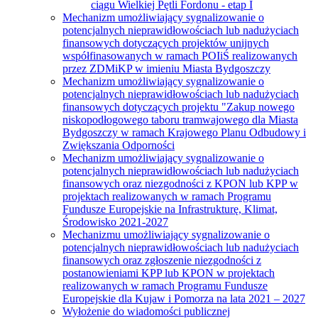
ciągu Wielkiej Pętli Fordonu - etap I
Mechanizm umożliwiający sygnalizowanie o
potencjalnych nieprawidłowościach lub nadużyciach
finansowych dotyczących projektów unijnych
współfinasowanych w ramach POIiŚ realizowanych
przez ZDMiKP w imieniu Miasta Bydgoszczy
Mechanizm umożliwiający sygnalizowanie o
potencjalnych nieprawidłowościach lub nadużyciach
finansowych dotyczących projektu "Zakup nowego
niskopodłogowego taboru tramwajowego dla Miasta
Bydgoszczy w ramach Krajowego Planu Odbudowy i
Zwiększania Odporności
Mechanizm umożliwiający sygnalizowanie o
potencjalnych nieprawidłowościach lub nadużyciach
finansowych oraz niezgodności z KPON lub KPP w
projektach realizowanych w ramach Programu
Fundusze Europejskie na Infrastrukturę, Klimat,
Środowisko 2021-2027
Mechanizmu umożliwiający sygnalizowanie o
potencjalnych nieprawidłowościach lub nadużyciach
finansowych oraz zgłoszenie niezgodności z
postanowieniami KPP lub KPON w projektach
realizowanych w ramach Programu Fundusze
Europejskie dla Kujaw i Pomorza na lata 2021 – 2027
Wyłożenie do wiadomości publicznej