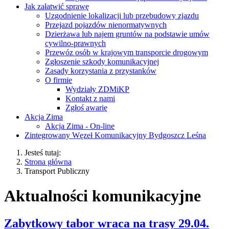
Jak załatwić sprawę
Uzgodnienie lokalizacji lub przebudowy zjazdu
Przejazd pojazdów nienormatywnych
Dzierżawa lub najem gruntów na podstawie umów
cywilno-prawnych
Przewóz osób w krajowym transporcie drogowym
Zgłoszenie szkody komunikacyjnej
Zasady korzystania z przystanków
O firmie
Wydziały ZDMiKP
Kontakt z nami
Zgłoś awarię
Akcja Zima
Akcja Zima - On-line
Zintegrowany Węzeł Komunikacyjny Bydgoszcz Leśna
Jesteś tutaj:
Strona główna
Transport Publiczny
Aktualności komunikacyjne
Zabytkowy tabor wraca na trasy 29.04.