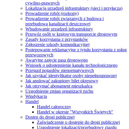
cywilno-prawnych
Lokalizacja urządzeń infrastruktury (sieci i przyłącza)
Prowadzenie robót (rozkopy)
Prowadzenie robót związanych z budowa i
przebudową kanalizacji deszczowej
Wbudowanie urządzeń infrastruktury
Przewóz osób w krajowym transporcie drogowym
Zasady korzystania z przystanków
Zgłoszenie szkody komunikacyjnej
Postępowanie reklamacyjne z tytułu korzystania z usług
przewozowych
Awaryjne zajęcie pasa drogowego
Wniosek o udostępnienie kanału technologicznego
Przejazd pojazdów nienormatywnych
Jak uzyskać identyfikator osoby niepełnosprawnej
Jak anulować zakupiony bilet okresowy
Jak otrzymać abonament mieszkańca
Uzgodnienie zmian organizacji ruchu
Windykacja
Handel
Handel całoroczny
Handel w okresie "Wszystkich Świętych"
Dostęp do drogi publicznej
Zaświadczenie o dostępie do drogi publicznej
Uzgodnienie lokalizacji/przebudowy zjazdu