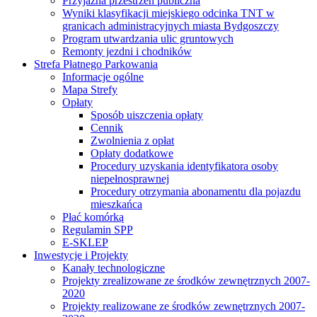
Przyjazna przestrzeń publiczna
Wyniki klasyfikacji miejskiego odcinka TNT w
granicach administracyjnych miasta Bydgoszczy
Program utwardzania ulic gruntowych
Remonty jezdni i chodników
Strefa Płatnego Parkowania
Informacje ogólne
Mapa Strefy
Opłaty
Sposób uiszczenia opłaty
Cennik
Zwolnienia z opłat
Opłaty dodatkowe
Procedury uzyskania identyfikatora osoby
niepełnosprawnej
Procedury otrzymania abonamentu dla pojazdu
mieszkańca
Płać komórką
Regulamin SPP
E-SKLEP
Inwestycje i Projekty
Kanały technologiczne
Projekty zrealizowane ze środków zewnętrznych 2007-
2020
Projekty realizowane ze środków zewnętrznych 2007-