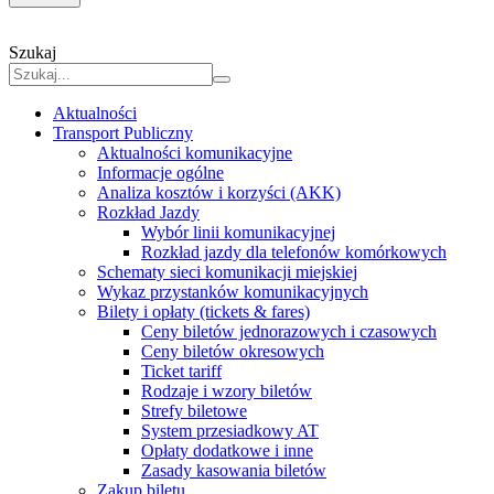
Szukaj
Aktualności
Transport Publiczny
Aktualności komunikacyjne
Informacje ogólne
Analiza kosztów i korzyści (AKK)
Rozkład Jazdy
Wybór linii komunikacyjnej
Rozkład jazdy dla telefonów komórkowych
Schematy sieci komunikacji miejskiej
Wykaz przystanków komunikacyjnych
Bilety i opłaty (tickets & fares)
Ceny biletów jednorazowych i czasowych
Ceny biletów okresowych
Ticket tariff
Rodzaje i wzory biletów
Strefy biletowe
System przesiadkowy AT
Opłaty dodatkowe i inne
Zasady kasowania biletów
Zakup biletu