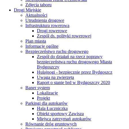
Zdjęcia taboru
Drogi Miejskie
Aktualności
Utrudnienia drogowe
Infrastruktura rowerowa
Drogi rowerowe
Zespół ds. polityki rowerowej
Plan miasta
Informacje ogólne
Bezpieczeństwo ruchu drogowego
Zespół do działań na rzecz poprawy
bezpieczeństwa ruchu drogowego Miasta
Bydgoszczy
Hulajnogi - bezpiecznie przez Bydgoszcz
Uwaga na zwierzęta
Raport o stanie brd w Bydgoszczy 2020
Baner system
Lokalizacje
Projekt
Parkingi dla autokarów
Hala Łuczniczka
Obiekt sportowy Zawisza
Miejsca zatrzymań autokarów
Równanie dróg gruntowych