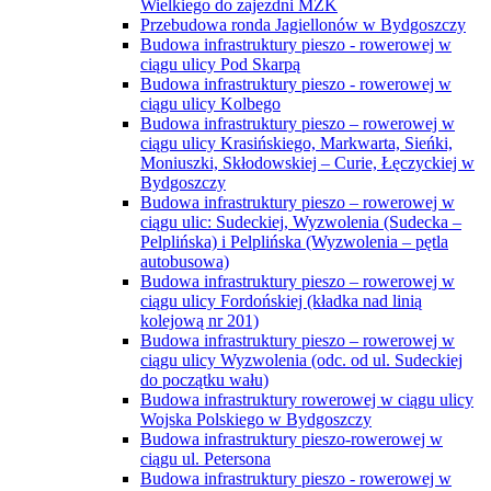
Wielkiego do zajezdni MZK
Przebudowa ronda Jagiellonów w Bydgoszczy
Budowa infrastruktury pieszo - rowerowej w
ciągu ulicy Pod Skarpą
Budowa infrastruktury pieszo - rowerowej w
ciągu ulicy Kolbego
Budowa infrastruktury pieszo – rowerowej w
ciągu ulicy Krasińskiego, Markwarta, Sieńki,
Moniuszki, Skłodowskiej – Curie, Łęczyckiej w
Bydgoszczy
Budowa infrastruktury pieszo – rowerowej w
ciągu ulic: Sudeckiej, Wyzwolenia (Sudecka –
Pelplińska) i Pelplińska (Wyzwolenia – pętla
autobusowa)
Budowa infrastruktury pieszo – rowerowej w
ciągu ulicy Fordońskiej (kładka nad linią
kolejową nr 201)
Budowa infrastruktury pieszo – rowerowej w
ciągu ulicy Wyzwolenia (odc. od ul. Sudeckiej
do początku wału)
Budowa infrastruktury rowerowej w ciągu ulicy
Wojska Polskiego w Bydgoszczy
Budowa infrastruktury pieszo-rowerowej w
ciągu ul. Petersona
Budowa infrastruktury pieszo - rowerowej w