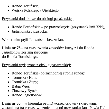
Rondo Toruńskie,
Wojska Polskiego / Ujejskiego.
Przystanki dodatkowe do obsługi pasażerskiej:
Rondo Fordońskie – po prawoskręcie (przystanek linii 32N),
Jagiellońska / Łużycka.
W kierunku pętli Tatrzańskie bez zmian.
Linia nr 76
– na czas trwania zawodów kursy z i do Ronda
Jagiellonów zostaną skrócone
do Ronda Toruńskiego.
Przystanki wyłączone z obsługi pasażerskiej:
Rondo Toruńskie (po zachodniej stronie ronda);
Toruńska / Hala;
Toruńska / Żupy;
Babia Wieś;
Zbożowy Rynek;
Rondo Jagiellonów
Linia nr 80
– w kierunku pętli Dworzec Główny skierowana
zostanie na trasę czasowo zmienioną od przystanku Jana Pawła II /