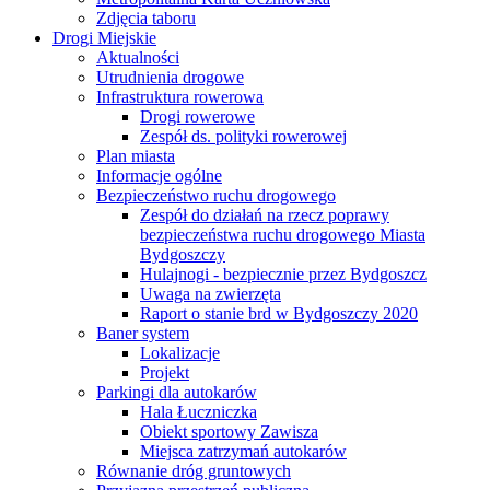
Zdjęcia taboru
Drogi Miejskie
Aktualności
Utrudnienia drogowe
Infrastruktura rowerowa
Drogi rowerowe
Zespół ds. polityki rowerowej
Plan miasta
Informacje ogólne
Bezpieczeństwo ruchu drogowego
Zespół do działań na rzecz poprawy
bezpieczeństwa ruchu drogowego Miasta
Bydgoszczy
Hulajnogi - bezpiecznie przez Bydgoszcz
Uwaga na zwierzęta
Raport o stanie brd w Bydgoszczy 2020
Baner system
Lokalizacje
Projekt
Parkingi dla autokarów
Hala Łuczniczka
Obiekt sportowy Zawisza
Miejsca zatrzymań autokarów
Równanie dróg gruntowych