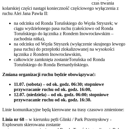
czas trwania
kolarskiej części nastąpi konieczność częściowego wyłączenia z
ruchu Alei Jana Pawła II:
na odcinku od Ronda Toruńskiego do Węzła Stryszek; w
ciągu wydzielonego pasa ruchu (całościowo od Ronda
Toruńskiego do łącznika z Rondem Inowrocławskim –
zachodnia nitka),
na odcinku od Węzła Stryszek (wyłączenie skrajnego lewego
pasa ruchu) do przeplotki zlokalizowanej na wysokości
łącznika z Rondem Inowrocławskim,
całkowicie zamknięta zostanieToruńska od Ronda
Toruńskiego do Ronda Bernardyńskiego.
Zmiana organizacji ruchu będzie obowiązywać:
11.07. (sobota) – od ok. godz. 06:30; stopniowe
przywracanie ruchu od ok. godz. 16:00,
12.07. (niedziela) – od ok. godz. 06:00; stopniowe
przywracanie ruchu od ok. godz. 16:30.
Linie komunikacyjne będą kierowane na trasy czasowo zmienione:
Linia nr 68
– w kierunku pętli Glinki / Park Przemysłowy -
Exploseum skierowana zostanie