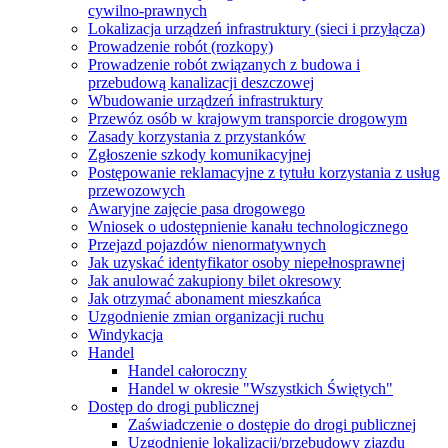
cywilno-prawnych
Lokalizacja urządzeń infrastruktury (sieci i przyłącza)
Prowadzenie robót (rozkopy)
Prowadzenie robót związanych z budowa i
przebudową kanalizacji deszczowej
Wbudowanie urządzeń infrastruktury
Przewóz osób w krajowym transporcie drogowym
Zasady korzystania z przystanków
Zgłoszenie szkody komunikacyjnej
Postępowanie reklamacyjne z tytułu korzystania z usług
przewozowych
Awaryjne zajęcie pasa drogowego
Wniosek o udostępnienie kanału technologicznego
Przejazd pojazdów nienormatywnych
Jak uzyskać identyfikator osoby niepełnosprawnej
Jak anulować zakupiony bilet okresowy
Jak otrzymać abonament mieszkańca
Uzgodnienie zmian organizacji ruchu
Windykacja
Handel
Handel całoroczny
Handel w okresie "Wszystkich Świętych"
Dostęp do drogi publicznej
Zaświadczenie o dostępie do drogi publicznej
Uzgodnienie lokalizacji/przebudowy zjazdu