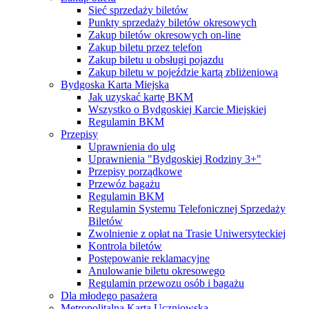
Sieć sprzedaży biletów
Punkty sprzedaży biletów okresowych
Zakup biletów okresowych on-line
Zakup biletu przez telefon
Zakup biletu u obsługi pojazdu
Zakup biletu w pojeździe kartą zbliżeniową
Bydgoska Karta Miejska
Jak uzyskać kartę BKM
Wszystko o Bydgoskiej Karcie Miejskiej
Regulamin BKM
Przepisy
Uprawnienia do ulg
Uprawnienia "Bydgoskiej Rodziny 3+"
Przepisy porządkowe
Przewóz bagażu
Regulamin BKM
Regulamin Systemu Telefonicznej Sprzedaży
Biletów
Zwolnienie z opłat na Trasie Uniwersyteckiej
Kontrola biletów
Postępowanie reklamacyjne
Anulowanie biletu okresowego
Regulamin przewozu osób i bagażu
Dla młodego pasażera
Metropolitalna Karta Uczniowska