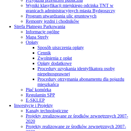
Przyjazna przestrzeń publiczna
Wyniki klasyfikacji miejskiego odcinka TNT w
granicach administracyjnych miasta Bydgoszczy
Program utwardzania ulic gruntowych
Remonty jezdni i chodników
Strefa Płatnego Parkowania
Informacje ogólne
Mapa Strefy
Opłaty
Sposób uiszczenia opłaty
Cennik
Zwolnienia z opłat
Opłaty dodatkowe
Procedury uzyskania identyfikatora osoby
niepełnosprawnej
Procedury otrzymania abonamentu dla pojazdu
mieszkańca
Płać komórką
Regulamin SPP
E-SKLEP
Inwestycje i Projekty
Kanały technologiczne
Projekty zrealizowane ze środków zewnętrznych 2007-
2020
Projekty realizowane ze środków zewnętrznych 2007-