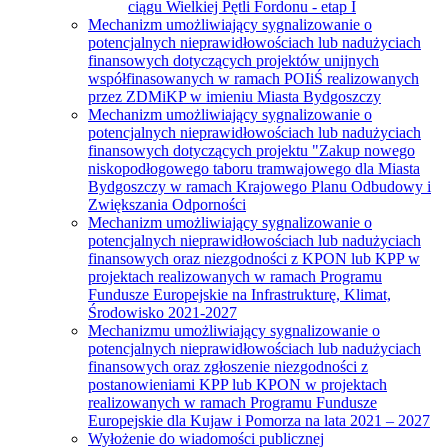
ciągu Wielkiej Pętli Fordonu - etap I
Mechanizm umożliwiający sygnalizowanie o
potencjalnych nieprawidłowościach lub nadużyciach
finansowych dotyczących projektów unijnych
współfinasowanych w ramach POIiŚ realizowanych
przez ZDMiKP w imieniu Miasta Bydgoszczy
Mechanizm umożliwiający sygnalizowanie o
potencjalnych nieprawidłowościach lub nadużyciach
finansowych dotyczących projektu "Zakup nowego
niskopodłogowego taboru tramwajowego dla Miasta
Bydgoszczy w ramach Krajowego Planu Odbudowy i
Zwiększania Odporności
Mechanizm umożliwiający sygnalizowanie o
potencjalnych nieprawidłowościach lub nadużyciach
finansowych oraz niezgodności z KPON lub KPP w
projektach realizowanych w ramach Programu
Fundusze Europejskie na Infrastrukturę, Klimat,
Środowisko 2021-2027
Mechanizmu umożliwiający sygnalizowanie o
potencjalnych nieprawidłowościach lub nadużyciach
finansowych oraz zgłoszenie niezgodności z
postanowieniami KPP lub KPON w projektach
realizowanych w ramach Programu Fundusze
Europejskie dla Kujaw i Pomorza na lata 2021 – 2027
Wyłożenie do wiadomości publicznej