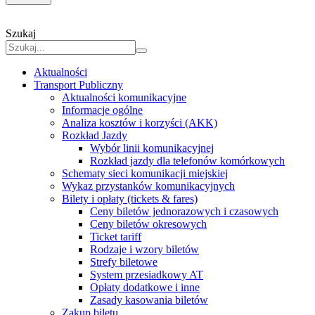
Szukaj
Aktualności
Transport Publiczny
Aktualności komunikacyjne
Informacje ogólne
Analiza kosztów i korzyści (AKK)
Rozkład Jazdy
Wybór linii komunikacyjnej
Rozkład jazdy dla telefonów komórkowych
Schematy sieci komunikacji miejskiej
Wykaz przystanków komunikacyjnych
Bilety i opłaty (tickets & fares)
Ceny biletów jednorazowych i czasowych
Ceny biletów okresowych
Ticket tariff
Rodzaje i wzory biletów
Strefy biletowe
System przesiadkowy AT
Opłaty dodatkowe i inne
Zasady kasowania biletów
Zakup biletu