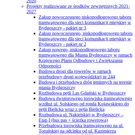
2020
Projekty realizowane ze środków zewnętrznych 2021-
2027
Zakup nowoczesnego niskopodłogowego taboru
tramwajowego dla sieci komunikacji miejskiej w
Bydgoszczy - pakiet nr 3
Zakup nowoczesnego, niskopodłogowego taboru
tramwajowego dla sieci komunikacji miejskiej w
Bydgoszczy - pakiet nr 2
Zakup nowego, niskopodłogowego taboru
tramwajowego dla Miasta Bydgoszczy w ramach
Krajowego Planu Odbudowy i Zwiększania
Odporności
Budowa drogi dla rowerów w ramach
przebudowy drogi wojewódzkiej nr 244
Budowa i przebudowa dróg gminnych na terenie
miasta Bydgoszczy
Rozbudowa pętli Las Gdański w Bydgoszczy
Budowa dwutorowego torowiska tramwajowego
wzdłuż ul. Solskiego od ronda Kujawskiego do
pętli Bielicka wraz z pętlą Bielicka
Rozbudowa ul. Nakielskiej w Bydgoszczy –
Etap I (bus pas + ścieżka rowerowa)
Przebudowa torowiska tramwajowego na ul.
Toruńskiej na odcinku od ul. Kazimierza