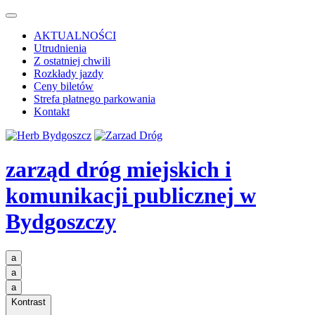
AKTUALNOŚCI
Utrudnienia
Z ostatniej chwili
Rozkłady jazdy
Ceny biletów
Strefa płatnego parkowania
Kontakt
zarząd dróg miejskich i
komunikacji publicznej
w
Bydgoszczy
a
a
a
Kontrast