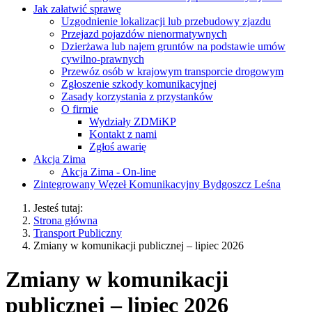
Jak załatwić sprawę
Uzgodnienie lokalizacji lub przebudowy zjazdu
Przejazd pojazdów nienormatywnych
Dzierżawa lub najem gruntów na podstawie umów
cywilno-prawnych
Przewóz osób w krajowym transporcie drogowym
Zgłoszenie szkody komunikacyjnej
Zasady korzystania z przystanków
O firmie
Wydziały ZDMiKP
Kontakt z nami
Zgłoś awarię
Akcja Zima
Akcja Zima - On-line
Zintegrowany Węzeł Komunikacyjny Bydgoszcz Leśna
Jesteś tutaj:
Strona główna
Transport Publiczny
Zmiany w komunikacji publicznej – lipiec 2026
Zmiany w komunikacji
publicznej – lipiec 2026