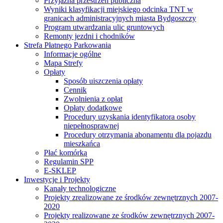
Przyjazna przestrzeń publiczna
Wyniki klasyfikacji miejskiego odcinka TNT w
granicach administracyjnych miasta Bydgoszczy
Program utwardzania ulic gruntowych
Remonty jezdni i chodników
Strefa Płatnego Parkowania
Informacje ogólne
Mapa Strefy
Opłaty
Sposób uiszczenia opłaty
Cennik
Zwolnienia z opłat
Opłaty dodatkowe
Procedury uzyskania identyfikatora osoby
niepełnosprawnej
Procedury otrzymania abonamentu dla pojazdu
mieszkańca
Płać komórką
Regulamin SPP
E-SKLEP
Inwestycje i Projekty
Kanały technologiczne
Projekty zrealizowane ze środków zewnętrznych 2007-
2020
Projekty realizowane ze środków zewnętrznych 2007-