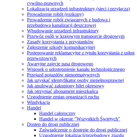
cywilno-prawnych
Lokalizacja urządzeń infrastruktury (sieci i przyłącza)
Prowadzenie robót (rozkopy)
Prowadzenie robót związanych z budowa i
przebudową kanalizacji deszczowej
Wbudowanie urządzeń infrastruktury
Przewóz osób w krajowym transporcie drogowym
Zasady korzystania z przystanków
Zgłoszenie szkody komunikacyjnej
Postępowanie reklamacyjne z tytułu korzystania z usług
przewozowych
Awaryjne zajęcie pasa drogowego
Wniosek o udostępnienie kanału technologicznego
Przejazd pojazdów nienormatywnych
Jak uzyskać identyfikator osoby niepełnosprawnej
Jak anulować zakupiony bilet okresowy
Jak otrzymać abonament mieszkańca
Uzgodnienie zmian organizacji ruchu
Windykacja
Handel
Handel całoroczny
Handel w okresie "Wszystkich Świętych"
Dostęp do drogi publicznej
Zaświadczenie o dostępie do drogi publicznej
Uzgodnienie lokalizacji/przebudowy zjazdu