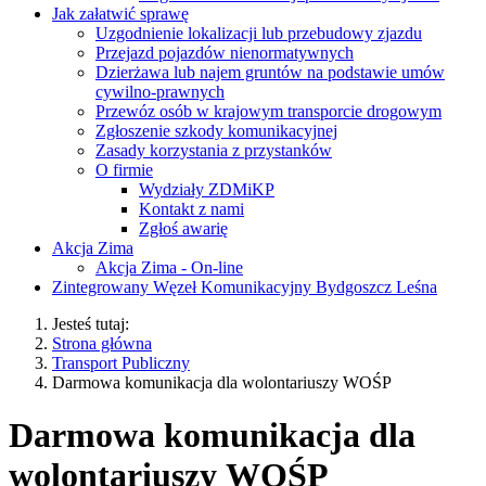
Jak załatwić sprawę
Uzgodnienie lokalizacji lub przebudowy zjazdu
Przejazd pojazdów nienormatywnych
Dzierżawa lub najem gruntów na podstawie umów
cywilno-prawnych
Przewóz osób w krajowym transporcie drogowym
Zgłoszenie szkody komunikacyjnej
Zasady korzystania z przystanków
O firmie
Wydziały ZDMiKP
Kontakt z nami
Zgłoś awarię
Akcja Zima
Akcja Zima - On-line
Zintegrowany Węzeł Komunikacyjny Bydgoszcz Leśna
Jesteś tutaj:
Strona główna
Transport Publiczny
Darmowa komunikacja dla wolontariuszy WOŚP
Darmowa komunikacja dla
wolontariuszy WOŚP