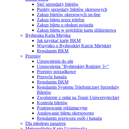
Sieć sprzedaży biletów
Punkty sprzedaży biletów okresowych
Zakup biletów okresowych on-line
Zakup biletu przez telefon
Zakup biletu u obsługi pojazdu
Zakup biletu w pojeździe kartą zbliżeniową
Bydgoska Karta Miejska
Jak uzyskać kartę BKM
Wszystko o Bydgoskiej Karcie Miejskiej
Regulamin BKM
Przepisy
Uprawnienia do ulg
Uprawnienia "Bydgoskiej Rodziny 3+"
Przepisy porządkowe
Przewóz bagażu
Regulamin BKM
Regulamin Systemu Telefonicznej Sprzedaży
Biletów
Zwolnienie z opłat na Trasie Uniwersyteckiej
Kontrola biletów
Postępowanie reklamacyjne
Anulowanie biletu okresowego
Regulamin przewozu osób i bagażu
Dla młodego pasażera
Metropolitalna Karta Uczniowska