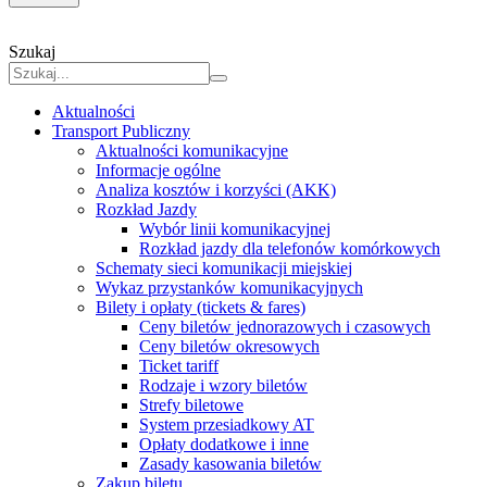
Szukaj
Aktualności
Transport Publiczny
Aktualności komunikacyjne
Informacje ogólne
Analiza kosztów i korzyści (AKK)
Rozkład Jazdy
Wybór linii komunikacyjnej
Rozkład jazdy dla telefonów komórkowych
Schematy sieci komunikacji miejskiej
Wykaz przystanków komunikacyjnych
Bilety i opłaty (tickets & fares)
Ceny biletów jednorazowych i czasowych
Ceny biletów okresowych
Ticket tariff
Rodzaje i wzory biletów
Strefy biletowe
System przesiadkowy AT
Opłaty dodatkowe i inne
Zasady kasowania biletów
Zakup biletu