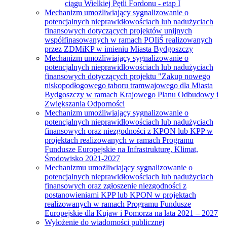
ciągu Wielkiej Pętli Fordonu - etap I
Mechanizm umożliwiający sygnalizowanie o
potencjalnych nieprawidłowościach lub nadużyciach
finansowych dotyczących projektów unijnych
współfinasowanych w ramach POIiŚ realizowanych
przez ZDMiKP w imieniu Miasta Bydgoszczy
Mechanizm umożliwiający sygnalizowanie o
potencjalnych nieprawidłowościach lub nadużyciach
finansowych dotyczących projektu "Zakup nowego
niskopodłogowego taboru tramwajowego dla Miasta
Bydgoszczy w ramach Krajowego Planu Odbudowy i
Zwiększania Odporności
Mechanizm umożliwiający sygnalizowanie o
potencjalnych nieprawidłowościach lub nadużyciach
finansowych oraz niezgodności z KPON lub KPP w
projektach realizowanych w ramach Programu
Fundusze Europejskie na Infrastrukturę, Klimat,
Środowisko 2021-2027
Mechanizmu umożliwiający sygnalizowanie o
potencjalnych nieprawidłowościach lub nadużyciach
finansowych oraz zgłoszenie niezgodności z
postanowieniami KPP lub KPON w projektach
realizowanych w ramach Programu Fundusze
Europejskie dla Kujaw i Pomorza na lata 2021 – 2027
Wyłożenie do wiadomości publicznej