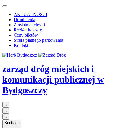
AKTUALNOŚCI
Utrudnienia
Z ostatniej chwili
Rozkłady jazdy
Ceny biletów
Strefa płatnego parkowania
Kontakt
zarząd dróg miejskich i
komunikacji publicznej
w
Bydgoszczy
a
a
a
Kontrast