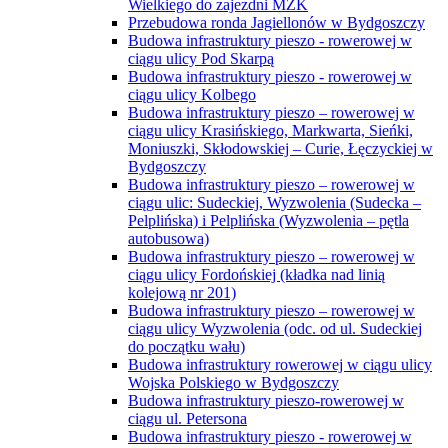
Wielkiego do zajezdni MZK
Przebudowa ronda Jagiellonów w Bydgoszczy
Budowa infrastruktury pieszo - rowerowej w
ciągu ulicy Pod Skarpą
Budowa infrastruktury pieszo - rowerowej w
ciągu ulicy Kolbego
Budowa infrastruktury pieszo – rowerowej w
ciągu ulicy Krasińskiego, Markwarta, Sieńki,
Moniuszki, Skłodowskiej – Curie, Łęczyckiej w
Bydgoszczy
Budowa infrastruktury pieszo – rowerowej w
ciągu ulic: Sudeckiej, Wyzwolenia (Sudecka –
Pelplińska) i Pelplińska (Wyzwolenia – pętla
autobusowa)
Budowa infrastruktury pieszo – rowerowej w
ciągu ulicy Fordońskiej (kładka nad linią
kolejową nr 201)
Budowa infrastruktury pieszo – rowerowej w
ciągu ulicy Wyzwolenia (odc. od ul. Sudeckiej
do początku wału)
Budowa infrastruktury rowerowej w ciągu ulicy
Wojska Polskiego w Bydgoszczy
Budowa infrastruktury pieszo-rowerowej w
ciągu ul. Petersona
Budowa infrastruktury pieszo - rowerowej w