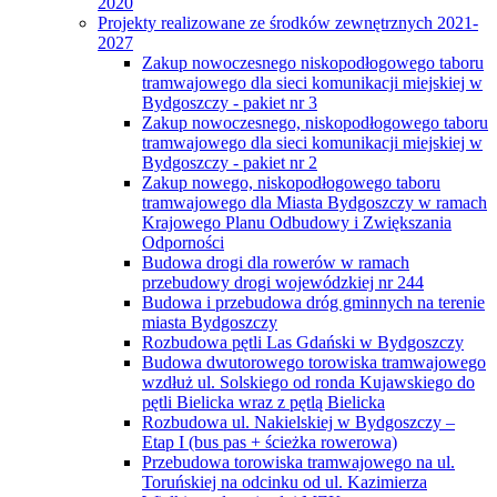
2020
Projekty realizowane ze środków zewnętrznych 2021-
2027
Zakup nowoczesnego niskopodłogowego taboru
tramwajowego dla sieci komunikacji miejskiej w
Bydgoszczy - pakiet nr 3
Zakup nowoczesnego, niskopodłogowego taboru
tramwajowego dla sieci komunikacji miejskiej w
Bydgoszczy - pakiet nr 2
Zakup nowego, niskopodłogowego taboru
tramwajowego dla Miasta Bydgoszczy w ramach
Krajowego Planu Odbudowy i Zwiększania
Odporności
Budowa drogi dla rowerów w ramach
przebudowy drogi wojewódzkiej nr 244
Budowa i przebudowa dróg gminnych na terenie
miasta Bydgoszczy
Rozbudowa pętli Las Gdański w Bydgoszczy
Budowa dwutorowego torowiska tramwajowego
wzdłuż ul. Solskiego od ronda Kujawskiego do
pętli Bielicka wraz z pętlą Bielicka
Rozbudowa ul. Nakielskiej w Bydgoszczy –
Etap I (bus pas + ścieżka rowerowa)
Przebudowa torowiska tramwajowego na ul.
Toruńskiej na odcinku od ul. Kazimierza