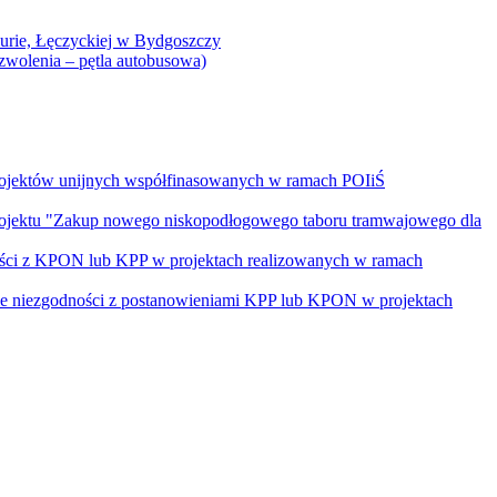
Curie, Łęczyckiej w Bydgoszczy
yzwolenia – pętla autobusowa)
rojektów unijnych współfinasowanych w ramach POIiŚ
projektu "Zakup nowego niskopodłogowego taboru tramwajowego dla
ości z KPON lub KPP w projektach realizowanych w ramach
nie niezgodności z postanowieniami KPP lub KPON w projektach