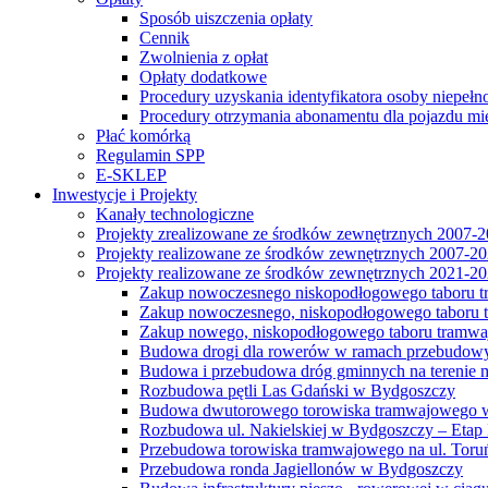
Sposób uiszczenia opłaty
Cennik
Zwolnienia z opłat
Opłaty dodatkowe
Procedury uzyskania identyfikatora osoby niepełn
Procedury otrzymania abonamentu dla pojazdu mi
Płać komórką
Regulamin SPP
E-SKLEP
Inwestycje i Projekty
Kanały technologiczne
Projekty zrealizowane ze środków zewnętrznych 2007-
Projekty realizowane ze środków zewnętrznych 2007-2
Projekty realizowane ze środków zewnętrznych 2021-2
Zakup nowoczesnego niskopodłogowego taboru tra
Zakup nowoczesnego, niskopodłogowego taboru tr
Zakup nowego, niskopodłogowego taboru tramwa
Budowa drogi dla rowerów w ramach przebudowy
Budowa i przebudowa dróg gminnych na terenie 
Rozbudowa pętli Las Gdański w Bydgoszczy
Budowa dwutorowego torowiska tramwajowego wzdłu
Rozbudowa ul. Nakielskiej w Bydgoszczy – Etap I
Przebudowa torowiska tramwajowego na ul. Toruń
Przebudowa ronda Jagiellonów w Bydgoszczy