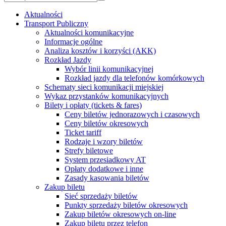
Aktualności
Transport Publiczny
Aktualności komunikacyjne
Informacje ogólne
Analiza kosztów i korzyści (AKK)
Rozkład Jazdy
Wybór linii komunikacyjnej
Rozkład jazdy dla telefonów komórkowych
Schematy sieci komunikacji miejskiej
Wykaz przystanków komunikacyjnych
Bilety i opłaty (tickets & fares)
Ceny biletów jednorazowych i czasowych
Ceny biletów okresowych
Ticket tariff
Rodzaje i wzory biletów
Strefy biletowe
System przesiadkowy AT
Opłaty dodatkowe i inne
Zasady kasowania biletów
Zakup biletu
Sieć sprzedaży biletów
Punkty sprzedaży biletów okresowych
Zakup biletów okresowych on-line
Zakup biletu przez telefon