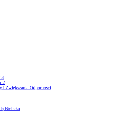
 3
r 2
 i Zwiększania Odporności
lą Bielicka