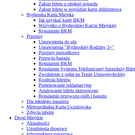
Zakup biletu u obsługi pojazdu
Zakup biletu w pojeździe kartą zbliżeniową
Bydgoska Karta Miejska
Jak uzyskać kartę BKM
Wszystko o Bydgoskiej Karcie Miejskiej
Regulamin BKM
Przepisy
Uprawnienia do ulg
Uprawnienia "Bydgoskiej Rodziny 3+"
Przepisy porządkowe
Przewóz bagażu
Regulamin BKM
Regulamin Systemu Telefonicznej Sprzedaży Bile
Zwolnienie z opłat na Trasie Uniwersyteckiej
Kontrola biletów
Postępowanie reklamacyjne
Anulowanie biletu okresowego
Regulamin przewozu osób i bagażu
Dla młodego pasażera
Metropolitalna Karta Uczniowska
Zdjęcia taboru
Drogi Miejskie
Aktualności
Utrudnienia drogowe
Infrastruktura rowerowa