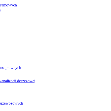
h ramowych
o
lno-prawnych
analizacji deszczowej
g przewozowych