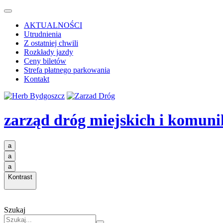
AKTUALNOŚCI
Utrudnienia
Z ostatniej chwili
Rozkłady jazdy
Ceny biletów
Strefa płatnego parkowania
Kontakt
zarząd dróg miejskich i komuni
a
a
a
Kontrast
Szukaj