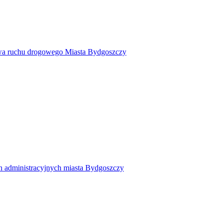
twa ruchu drogowego Miasta Bydgoszczy
h administracyjnych miasta Bydgoszczy