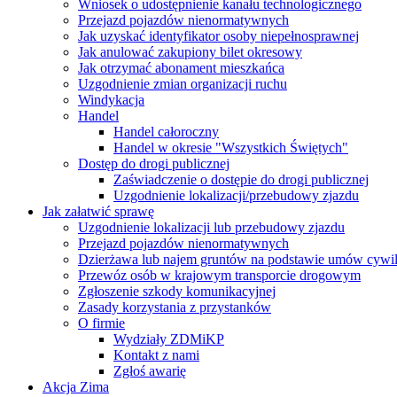
Wniosek o udostępnienie kanału technologicznego
Przejazd pojazdów nienormatywnych
Jak uzyskać identyfikator osoby niepełnosprawnej
Jak anulować zakupiony bilet okresowy
Jak otrzymać abonament mieszkańca
Uzgodnienie zmian organizacji ruchu
Windykacja
Handel
Handel całoroczny
Handel w okresie "Wszystkich Świętych"
Dostęp do drogi publicznej
Zaświadczenie o dostępie do drogi publicznej
Uzgodnienie lokalizacji/przebudowy zjazdu
Jak załatwić sprawę
Uzgodnienie lokalizacji lub przebudowy zjazdu
Przejazd pojazdów nienormatywnych
Dzierżawa lub najem gruntów na podstawie umów cywi
Przewóz osób w krajowym transporcie drogowym
Zgłoszenie szkody komunikacyjnej
Zasady korzystania z przystanków
O firmie
Wydziały ZDMiKP
Kontakt z nami
Zgłoś awarię
Akcja Zima