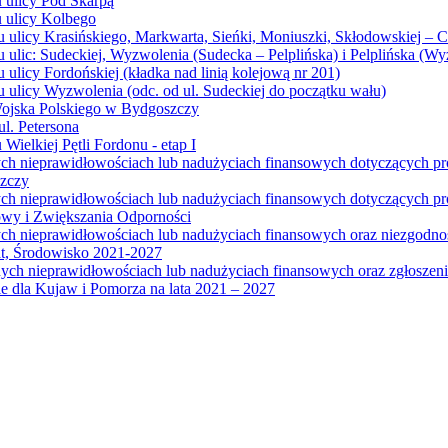
u ulicy Pod Skarpą
u ulicy Kolbego
u ulicy Krasińskiego, Markwarta, Sieńki, Moniuszki, Skłodowskiej – 
 ulic: Sudeckiej, Wyzwolenia (Sudecka – Pelplińska) i Pelplińska (W
 ulicy Fordońskiej (kładka nad linią kolejową nr 201)
 ulicy Wyzwolenia (odc. od ul. Sudeckiej do początku wału)
Wojska Polskiego w Bydgoszczy
l. Petersona
Wielkiej Pętli Fordonu - etap I
ych nieprawidłowościach lub nadużyciach finansowych dotyczących p
szczy
ych nieprawidłowościach lub nadużyciach finansowych dotyczących 
wy i Zwiększania Odporności
ych nieprawidłowościach lub nadużyciach finansowych oraz niezgodn
at, Środowisko 2021-2027
ych nieprawidłowościach lub nadużyciach finansowych oraz zgłosze
 dla Kujaw i Pomorza na lata 2021 – 2027