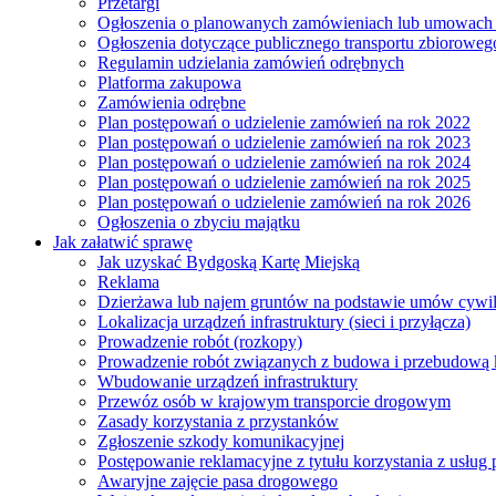
Przetargi
Ogłoszenia o planowanych zamówieniach lub umowac
Ogłoszenia dotyczące publicznego transportu zbioroweg
Regulamin udzielania zamówień odrębnych
Platforma zakupowa
Zamówienia odrębne
Plan postępowań o udzielenie zamówień na rok 2022
Plan postępowań o udzielenie zamówień na rok 2023
Plan postępowań o udzielenie zamówień na rok 2024
Plan postępowań o udzielenie zamówień na rok 2025
Plan postępowań o udzielenie zamówień na rok 2026
Ogłoszenia o zbyciu majątku
Jak załatwić sprawę
Jak uzyskać Bydgoską Kartę Miejską
Reklama
Dzierżawa lub najem gruntów na podstawie umów cywi
Lokalizacja urządzeń infrastruktury (sieci i przyłącza)
Prowadzenie robót (rozkopy)
Prowadzenie robót związanych z budowa i przebudową k
Wbudowanie urządzeń infrastruktury
Przewóz osób w krajowym transporcie drogowym
Zasady korzystania z przystanków
Zgłoszenie szkody komunikacyjnej
Postępowanie reklamacyjne z tytułu korzystania z usłu
Awaryjne zajęcie pasa drogowego