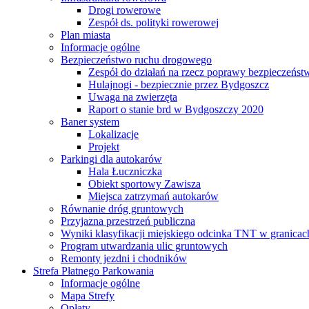
Drogi rowerowe
Zespół ds. polityki rowerowej
Plan miasta
Informacje ogólne
Bezpieczeństwo ruchu drogowego
Zespół do działań na rzecz poprawy bezpieczeńs
Hulajnogi - bezpiecznie przez Bydgoszcz
Uwaga na zwierzęta
Raport o stanie brd w Bydgoszczy 2020
Baner system
Lokalizacje
Projekt
Parkingi dla autokarów
Hala Łuczniczka
Obiekt sportowy Zawisza
Miejsca zatrzymań autokarów
Równanie dróg gruntowych
Przyjazna przestrzeń publiczna
Wyniki klasyfikacji miejskiego odcinka TNT w granicac
Program utwardzania ulic gruntowych
Remonty jezdni i chodników
Strefa Płatnego Parkowania
Informacje ogólne
Mapa Strefy
Opłaty