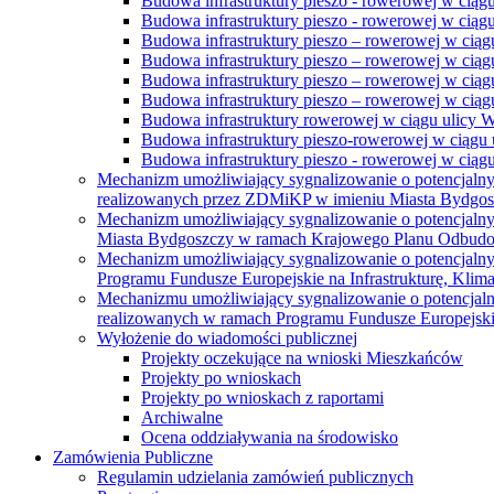
Budowa infrastruktury pieszo - rowerowej w ciąg
Budowa infrastruktury pieszo - rowerowej w ciąg
Budowa infrastruktury pieszo – rowerowej w ciąg
Budowa infrastruktury pieszo – rowerowej w ciągu
Budowa infrastruktury pieszo – rowerowej w ciągu
Budowa infrastruktury pieszo – rowerowej w ciągu
Budowa infrastruktury rowerowej w ciągu ulicy 
Budowa infrastruktury pieszo-rowerowej w ciągu u
Budowa infrastruktury pieszo - rowerowej w ciągu 
Mechanizm umożliwiający sygnalizowanie o potencjaln
realizowanych przez ZDMiKP w imieniu Miasta Bydgo
Mechanizm umożliwiający sygnalizowanie o potencjaln
Miasta Bydgoszczy w ramach Krajowego Planu Odbudo
Mechanizm umożliwiający sygnalizowanie o potencjaln
Programu Fundusze Europejskie na Infrastrukturę, Klim
Mechanizmu umożliwiający sygnalizowanie o potencjaln
realizowanych w ramach Programu Fundusze Europejskie
Wyłożenie do wiadomości publicznej
Projekty oczekujące na wnioski Mieszkańców
Projekty po wnioskach
Projekty po wnioskach z raportami
Archiwalne
Ocena oddziaływania na środowisko
Zamówienia Publiczne
Regulamin udzielania zamówień publicznych