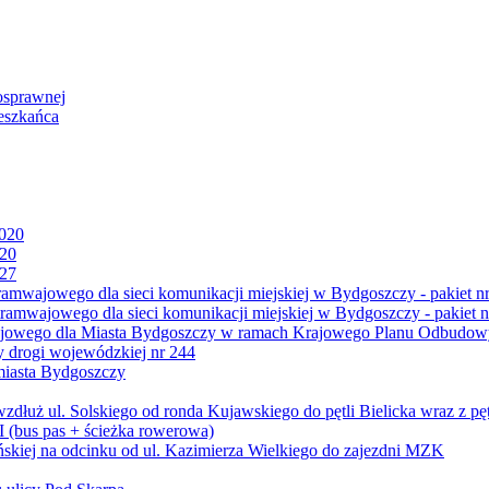
osprawnej
eszkańca
2020
020
027
mwajowego dla sieci komunikacji miejskiej w Bydgoszczy - pakiet nr
amwajowego dla sieci komunikacji miejskiej w Bydgoszczy - pakiet n
jowego dla Miasta Bydgoszczy w ramach Krajowego Planu Odbudowy
 drogi wojewódzkiej nr 244
miasta Bydgoszczy
ż ul. Solskiego od ronda Kujawskiego do pętli Bielicka wraz z pęt
 (bus pas + ścieżka rowerowa)
skiej na odcinku od ul. Kazimierza Wielkiego do zajezdni MZK