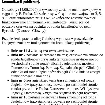
komunikacji publicznej.
Od soboty (14.06.2025) przywrócony zostanie ruch tramwajowy w
ciągu ulicy F. Focha. Na stałe trasy wrócą linie tramwajowe nr 3, 5,
8 i 9 oraz autobusowe nr 56 i 62. Zakończone zostanie również
funkcjonowanie linii komunikacji zastępczej, kursującej od
początku czerwca na odcinku od ronda Jagiellonów do pętli
Rycerska (Dworzec Główny).
Przeniesienie prac na ulicę Gdańską wymusza wprowadzenie
kolejnych zmian w funkcjonowaniu komunikacji publicznej:
linie nr 1 i 4
zostaną czasowo zawieszone,
linia nr 2
zostanie skierowana na trasę czasowo zmienioną od
ronda Jagiellonów (przystanki tymczasowe usytuowane po
wschodniej stronie ronda) ulicami Jagiellońską, mostem
Pomorskim, Toruńską, Perłową, Szpitalną do pętli Glinki (na
odcinku od ronda Jagiellonów do pętli Glinki linia ta zastąpi
funkcjonowanie linii nr 4),
linia nr 6
zostanie skierowana trasą zmienioną od ronda
Jagiellonów (przystanki usytuowane po zachodniej stronie
ronda) przez ulice Focha, Naruszewicza, most Władysława
Jagiełły, Dworcową, Zygmunta Augusta do pętli Rycerska,
linia nr 10
zostanie skierowana trasą zmienioną od ronda
Jagiellonów (przystanki usytuowane po zachodniej stronie