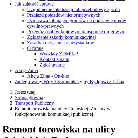
Jak załatwić sprawę
Uzgodnienie lokalizacji lub przebudowy zjazdu
Przejazd pojazdów nienormatywnych
Dzierżawa lub najem gruntów na podstawie umów
cywilno-prawnych
Przewóz osób w krajowym transporcie drogowym
Zgłoszenie szkody komunikacyjnej
Zasady korzystania z przystanków
O firmie
Wydziały ZDMiKP
Kontakt z nami
Zgłoś awarię
Akcja Zima
Akcja Zima - On-line
Zintegrowany Węzeł Komunikacyjny Bydgoszcz Leśna
Jesteś tutaj:
Strona główna
Transport Publiczny
Remont torowiska na ulicy Gdańskiej. Zmiany w
funkcjonowaniu komunikacji publicznej
Remont torowiska na ulicy