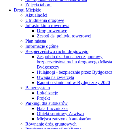
Zdjęcia taboru
Drogi Miejskie
Aktualności
Utrudnienia drogowe
Infrastruktura rowerowa
Drogi rowerowe
Zespół ds. polityki rowerowej
Plan miasta
Informacje ogólne
Bezpieczeństwo ruchu drogowego
Zespół do działań na rzecz poprawy
bezpieczeństwa ruchu drogowego Miasta
Bydgoszczy
Hulajnogi - bezpiecznie przez Bydgoszcz
Uwaga na zwierzęta
Raport o stanie brd w Bydgoszczy 2020
Baner system
Lokalizacje
Projekt
Parkingi dla autokarów
Hala Łuczniczka
Obiekt sportowy Zawisza
Miejsca zatrzymań autokarów
Równanie dróg gruntowych