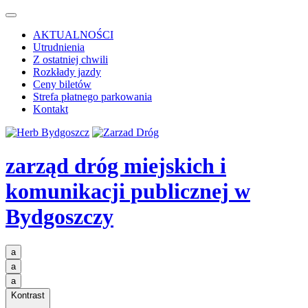
AKTUALNOŚCI
Utrudnienia
Z ostatniej chwili
Rozkłady jazdy
Ceny biletów
Strefa płatnego parkowania
Kontakt
zarząd dróg miejskich i
komunikacji publicznej
w
Bydgoszczy
a
a
a
Kontrast