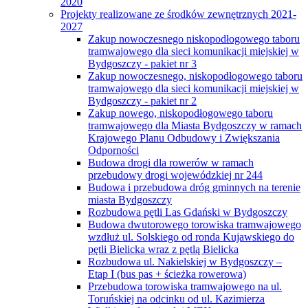
2020
Projekty realizowane ze środków zewnętrznych 2021-
2027
Zakup nowoczesnego niskopodłogowego taboru
tramwajowego dla sieci komunikacji miejskiej w
Bydgoszczy - pakiet nr 3
Zakup nowoczesnego, niskopodłogowego taboru
tramwajowego dla sieci komunikacji miejskiej w
Bydgoszczy - pakiet nr 2
Zakup nowego, niskopodłogowego taboru
tramwajowego dla Miasta Bydgoszczy w ramach
Krajowego Planu Odbudowy i Zwiększania
Odporności
Budowa drogi dla rowerów w ramach
przebudowy drogi wojewódzkiej nr 244
Budowa i przebudowa dróg gminnych na terenie
miasta Bydgoszczy
Rozbudowa pętli Las Gdański w Bydgoszczy
Budowa dwutorowego torowiska tramwajowego
wzdłuż ul. Solskiego od ronda Kujawskiego do
pętli Bielicka wraz z pętlą Bielicka
Rozbudowa ul. Nakielskiej w Bydgoszczy –
Etap I (bus pas + ścieżka rowerowa)
Przebudowa torowiska tramwajowego na ul.
Toruńskiej na odcinku od ul. Kazimierza