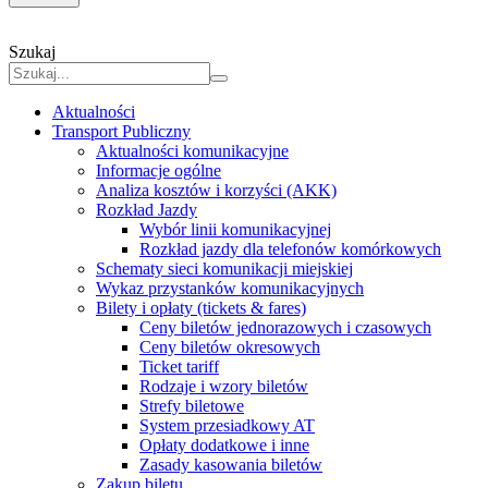
Szukaj
Aktualności
Transport Publiczny
Aktualności komunikacyjne
Informacje ogólne
Analiza kosztów i korzyści (AKK)
Rozkład Jazdy
Wybór linii komunikacyjnej
Rozkład jazdy dla telefonów komórkowych
Schematy sieci komunikacji miejskiej
Wykaz przystanków komunikacyjnych
Bilety i opłaty (tickets & fares)
Ceny biletów jednorazowych i czasowych
Ceny biletów okresowych
Ticket tariff
Rodzaje i wzory biletów
Strefy biletowe
System przesiadkowy AT
Opłaty dodatkowe i inne
Zasady kasowania biletów
Zakup biletu