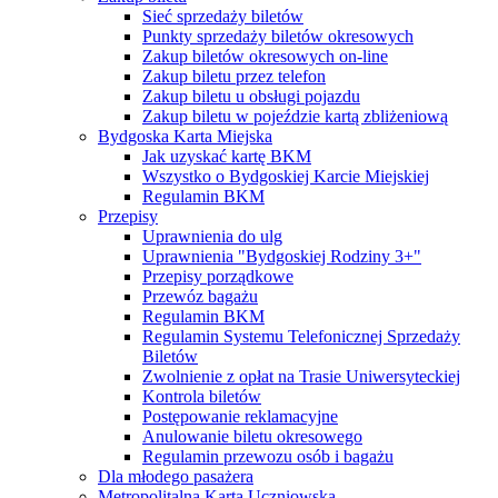
Sieć sprzedaży biletów
Punkty sprzedaży biletów okresowych
Zakup biletów okresowych on-line
Zakup biletu przez telefon
Zakup biletu u obsługi pojazdu
Zakup biletu w pojeździe kartą zbliżeniową
Bydgoska Karta Miejska
Jak uzyskać kartę BKM
Wszystko o Bydgoskiej Karcie Miejskiej
Regulamin BKM
Przepisy
Uprawnienia do ulg
Uprawnienia "Bydgoskiej Rodziny 3+"
Przepisy porządkowe
Przewóz bagażu
Regulamin BKM
Regulamin Systemu Telefonicznej Sprzedaży
Biletów
Zwolnienie z opłat na Trasie Uniwersyteckiej
Kontrola biletów
Postępowanie reklamacyjne
Anulowanie biletu okresowego
Regulamin przewozu osób i bagażu
Dla młodego pasażera
Metropolitalna Karta Uczniowska