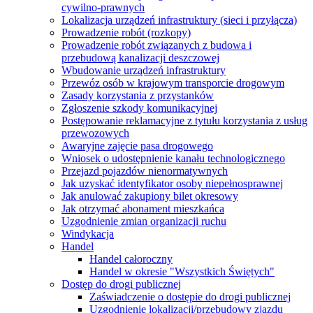
cywilno-prawnych
Lokalizacja urządzeń infrastruktury (sieci i przyłącza)
Prowadzenie robót (rozkopy)
Prowadzenie robót związanych z budowa i
przebudową kanalizacji deszczowej
Wbudowanie urządzeń infrastruktury
Przewóz osób w krajowym transporcie drogowym
Zasady korzystania z przystanków
Zgłoszenie szkody komunikacyjnej
Postępowanie reklamacyjne z tytułu korzystania z usług
przewozowych
Awaryjne zajęcie pasa drogowego
Wniosek o udostępnienie kanału technologicznego
Przejazd pojazdów nienormatywnych
Jak uzyskać identyfikator osoby niepełnosprawnej
Jak anulować zakupiony bilet okresowy
Jak otrzymać abonament mieszkańca
Uzgodnienie zmian organizacji ruchu
Windykacja
Handel
Handel całoroczny
Handel w okresie "Wszystkich Świętych"
Dostęp do drogi publicznej
Zaświadczenie o dostępie do drogi publicznej
Uzgodnienie lokalizacji/przebudowy zjazdu