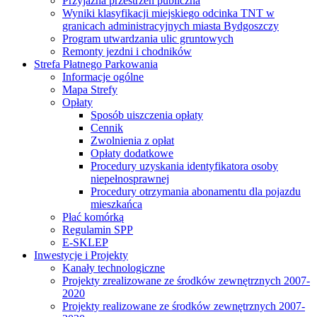
Przyjazna przestrzeń publiczna
Wyniki klasyfikacji miejskiego odcinka TNT w
granicach administracyjnych miasta Bydgoszczy
Program utwardzania ulic gruntowych
Remonty jezdni i chodników
Strefa Płatnego Parkowania
Informacje ogólne
Mapa Strefy
Opłaty
Sposób uiszczenia opłaty
Cennik
Zwolnienia z opłat
Opłaty dodatkowe
Procedury uzyskania identyfikatora osoby
niepełnosprawnej
Procedury otrzymania abonamentu dla pojazdu
mieszkańca
Płać komórką
Regulamin SPP
E-SKLEP
Inwestycje i Projekty
Kanały technologiczne
Projekty zrealizowane ze środków zewnętrznych 2007-
2020
Projekty realizowane ze środków zewnętrznych 2007-