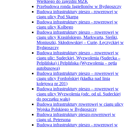
Wielkiego do zajezdni MZK
Przebudowa ronda Jagiellonów w Bydgoszczy
Budowa infrastruktury pieszo - rowerowej w
ciągu ulicy Pod Skarpą
Budowa infrastruktury pieszo - rowerowej w
ciągu ulicy Kolbego
Budowa infrastruktury pieszo – rowerowej w
ciągu ulicy Krasińskiego, Markwarta, Sieńki,
Moniuszki, Skłodowskiej – Curie, Łęczyckiej w
Bydgoszczy
Budowa infrastruktury pieszo – rowerowej w
ciągu ulic: Sudeckiej, Wyzwolenia (Sudecka –
Pelplińska) i Pelplińska (Wyzwolenia – pętla
autobusowa)
Budowa infrastruktury pieszo – rowerowej w
ciągu ulicy Fordońskiej (kładka nad linią
kolejową nr 201)
Budowa infrastruktury pieszo – rowerowej w
ciągu ulicy Wyzwolenia (odc. od ul. Sudeckiej
do początku wału)
Budowa infrastruktury rowerowej w ciągu ulicy
Wojska Polskiego w Bydgoszczy
Budowa infrastruktury pieszo-rowerowej w
ciągu ul. Petersona
Budowa infrastruktury pieszo - rowerowej w