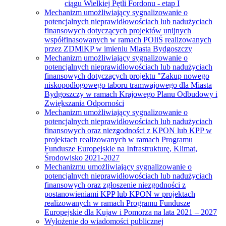
ciągu Wielkiej Pętli Fordonu - etap I
Mechanizm umożliwiający sygnalizowanie o
potencjalnych nieprawidłowościach lub nadużyciach
finansowych dotyczących projektów unijnych
współfinasowanych w ramach POIiŚ realizowanych
przez ZDMiKP w imieniu Miasta Bydgoszczy
Mechanizm umożliwiający sygnalizowanie o
potencjalnych nieprawidłowościach lub nadużyciach
finansowych dotyczących projektu "Zakup nowego
niskopodłogowego taboru tramwajowego dla Miasta
Bydgoszczy w ramach Krajowego Planu Odbudowy i
Zwiększania Odporności
Mechanizm umożliwiający sygnalizowanie o
potencjalnych nieprawidłowościach lub nadużyciach
finansowych oraz niezgodności z KPON lub KPP w
projektach realizowanych w ramach Programu
Fundusze Europejskie na Infrastrukturę, Klimat,
Środowisko 2021-2027
Mechanizmu umożliwiający sygnalizowanie o
potencjalnych nieprawidłowościach lub nadużyciach
finansowych oraz zgłoszenie niezgodności z
postanowieniami KPP lub KPON w projektach
realizowanych w ramach Programu Fundusze
Europejskie dla Kujaw i Pomorza na lata 2021 – 2027
Wyłożenie do wiadomości publicznej