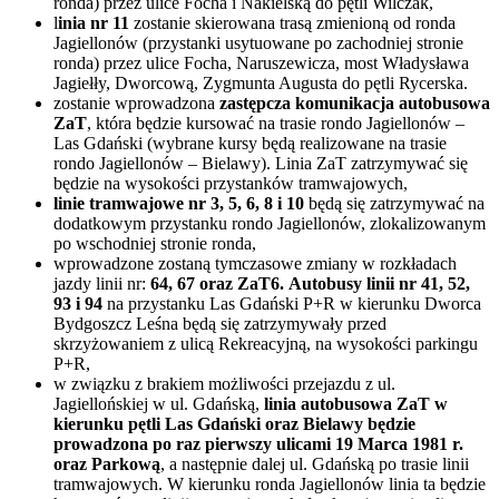
ronda) przez ulice Focha i Nakielską do pętli Wilczak,
l
inia nr 11
zostanie skierowana trasą zmienioną od ronda
Jagiellonów (przystanki usytuowane po zachodniej stronie
ronda) przez ulice Focha, Naruszewicza, most Władysława
Jagiełły, Dworcową, Zygmunta Augusta do pętli Rycerska.
zostanie wprowadzona
zastępcza komunikacja autobusowa
ZaT
, która będzie kursować na trasie rondo Jagiellonów –
Las Gdański (wybrane kursy będą realizowane na trasie
rondo Jagiellonów – Bielawy). Linia ZaT zatrzymywać się
będzie na wysokości przystanków tramwajowych,
linie tramwajowe nr 3, 5, 6, 8 i 10
będą się zatrzymywać na
dodatkowym przystanku rondo Jagiellonów, zlokalizowanym
po wschodniej stronie ronda,
wprowadzone zostaną tymczasowe zmiany w rozkładach
jazdy linii nr:
64, 67 oraz ZaT6.
Autobusy linii nr 41, 52,
93 i 94
na przystanku Las Gdański P+R w kierunku Dworca
Bydgoszcz Leśna będą się zatrzymywały przed
skrzyżowaniem z ulicą Rekreacyjną, na wysokości parkingu
P+R,
w związku z brakiem możliwości przejazdu z ul.
Jagiellońskiej w ul. Gdańską,
linia autobusowa ZaT w
kierunku pętli Las Gdański oraz Bielawy będzie
prowadzona po raz pierwszy ulicami 19 Marca 1981 r.
oraz Parkową
, a następnie dalej ul. Gdańską po trasie linii
tramwajowych. W kierunku ronda Jagiellonów linia ta będzie