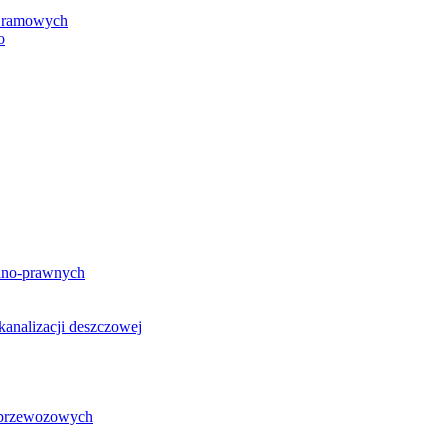
h ramowych
o
lno-prawnych
analizacji deszczowej
g przewozowych