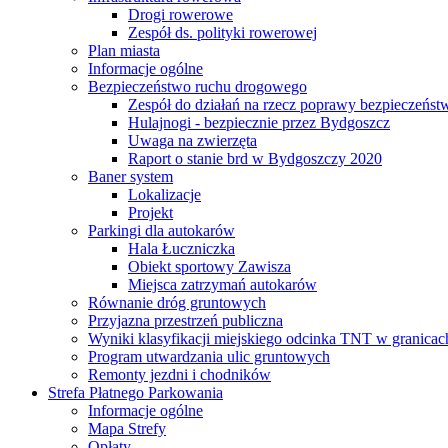
Drogi rowerowe
Zespół ds. polityki rowerowej
Plan miasta
Informacje ogólne
Bezpieczeństwo ruchu drogowego
Zespół do działań na rzecz poprawy bezpieczeńs
Hulajnogi - bezpiecznie przez Bydgoszcz
Uwaga na zwierzęta
Raport o stanie brd w Bydgoszczy 2020
Baner system
Lokalizacje
Projekt
Parkingi dla autokarów
Hala Łuczniczka
Obiekt sportowy Zawisza
Miejsca zatrzymań autokarów
Równanie dróg gruntowych
Przyjazna przestrzeń publiczna
Wyniki klasyfikacji miejskiego odcinka TNT w granicac
Program utwardzania ulic gruntowych
Remonty jezdni i chodników
Strefa Płatnego Parkowania
Informacje ogólne
Mapa Strefy
Opłaty