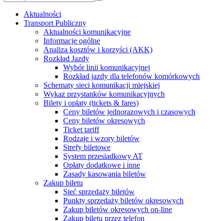
Aktualności
Transport Publiczny
Aktualności komunikacyjne
Informacje ogólne
Analiza kosztów i korzyści (AKK)
Rozkład Jazdy
Wybór linii komunikacyjnej
Rozkład jazdy dla telefonów komórkowych
Schematy sieci komunikacji miejskiej
Wykaz przystanków komunikacyjnych
Bilety i opłaty (tickets & fares)
Ceny biletów jednorazowych i czasowych
Ceny biletów okresowych
Ticket tariff
Rodzaje i wzory biletów
Strefy biletowe
System przesiadkowy AT
Opłaty dodatkowe i inne
Zasady kasowania biletów
Zakup biletu
Sieć sprzedaży biletów
Punkty sprzedaży biletów okresowych
Zakup biletów okresowych on-line
Zakup biletu przez telefon