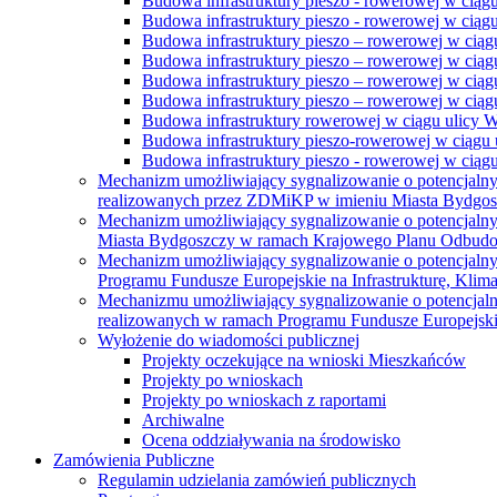
Budowa infrastruktury pieszo - rowerowej w ciąg
Budowa infrastruktury pieszo - rowerowej w ciąg
Budowa infrastruktury pieszo – rowerowej w ciąg
Budowa infrastruktury pieszo – rowerowej w ciągu
Budowa infrastruktury pieszo – rowerowej w ciągu
Budowa infrastruktury pieszo – rowerowej w ciągu
Budowa infrastruktury rowerowej w ciągu ulicy 
Budowa infrastruktury pieszo-rowerowej w ciągu u
Budowa infrastruktury pieszo - rowerowej w ciągu 
Mechanizm umożliwiający sygnalizowanie o potencjaln
realizowanych przez ZDMiKP w imieniu Miasta Bydgo
Mechanizm umożliwiający sygnalizowanie o potencjaln
Miasta Bydgoszczy w ramach Krajowego Planu Odbudo
Mechanizm umożliwiający sygnalizowanie o potencjaln
Programu Fundusze Europejskie na Infrastrukturę, Klim
Mechanizmu umożliwiający sygnalizowanie o potencjaln
realizowanych w ramach Programu Fundusze Europejskie
Wyłożenie do wiadomości publicznej
Projekty oczekujące na wnioski Mieszkańców
Projekty po wnioskach
Projekty po wnioskach z raportami
Archiwalne
Ocena oddziaływania na środowisko
Zamówienia Publiczne
Regulamin udzielania zamówień publicznych