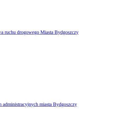
twa ruchu drogowego Miasta Bydgoszczy
h administracyjnych miasta Bydgoszczy