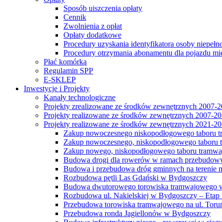
Sposób uiszczenia opłaty
Cennik
Zwolnienia z opłat
Opłaty dodatkowe
Procedury uzyskania identyfikatora osoby niepełn
Procedury otrzymania abonamentu dla pojazdu mi
Płać komórką
Regulamin SPP
E-SKLEP
Inwestycje i Projekty
Kanały technologiczne
Projekty zrealizowane ze środków zewnętrznych 2007-
Projekty realizowane ze środków zewnętrznych 2007-2
Projekty realizowane ze środków zewnętrznych 2021-2
Zakup nowoczesnego niskopodłogowego taboru tra
Zakup nowoczesnego, niskopodłogowego taboru tr
Zakup nowego, niskopodłogowego taboru tramwa
Budowa drogi dla rowerów w ramach przebudowy
Budowa i przebudowa dróg gminnych na terenie 
Rozbudowa pętli Las Gdański w Bydgoszczy
Budowa dwutorowego torowiska tramwajowego wzdłu
Rozbudowa ul. Nakielskiej w Bydgoszczy – Etap I
Przebudowa torowiska tramwajowego na ul. Toruń
Przebudowa ronda Jagiellonów w Bydgoszczy