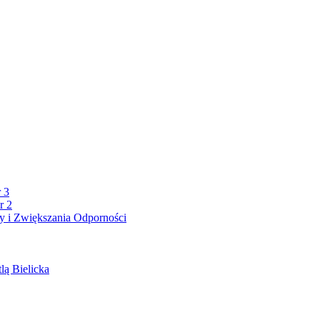
 3
r 2
 i Zwiększania Odporności
lą Bielicka