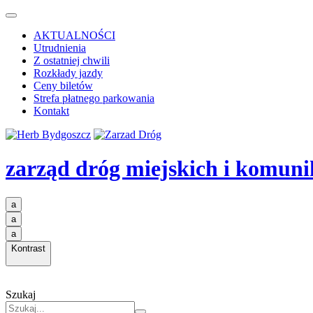
AKTUALNOŚCI
Utrudnienia
Z ostatniej chwili
Rozkłady jazdy
Ceny biletów
Strefa płatnego parkowania
Kontakt
zarząd dróg miejskich i komuni
a
a
a
Kontrast
Szukaj