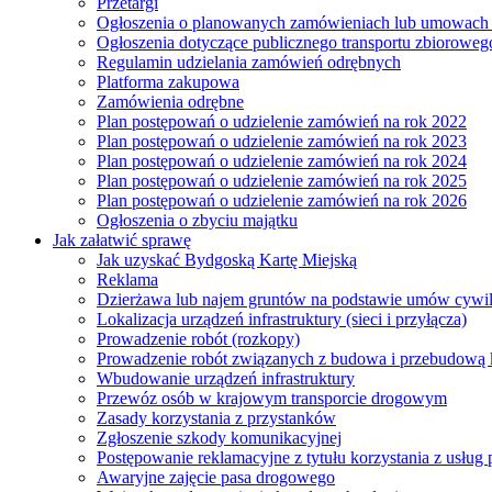
Przetargi
Ogłoszenia o planowanych zamówieniach lub umowac
Ogłoszenia dotyczące publicznego transportu zbioroweg
Regulamin udzielania zamówień odrębnych
Platforma zakupowa
Zamówienia odrębne
Plan postępowań o udzielenie zamówień na rok 2022
Plan postępowań o udzielenie zamówień na rok 2023
Plan postępowań o udzielenie zamówień na rok 2024
Plan postępowań o udzielenie zamówień na rok 2025
Plan postępowań o udzielenie zamówień na rok 2026
Ogłoszenia o zbyciu majątku
Jak załatwić sprawę
Jak uzyskać Bydgoską Kartę Miejską
Reklama
Dzierżawa lub najem gruntów na podstawie umów cywi
Lokalizacja urządzeń infrastruktury (sieci i przyłącza)
Prowadzenie robót (rozkopy)
Prowadzenie robót związanych z budowa i przebudową k
Wbudowanie urządzeń infrastruktury
Przewóz osób w krajowym transporcie drogowym
Zasady korzystania z przystanków
Zgłoszenie szkody komunikacyjnej
Postępowanie reklamacyjne z tytułu korzystania z usłu
Awaryjne zajęcie pasa drogowego