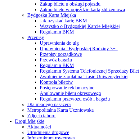
Zakup biletu u obsługi pojazdu
Zakup biletu w pojeździe kartą zbliżeniową
Bydgoska Karta Miejska
Jak uzyskać kartę BKM
Wszystko o Bydgoskiej Karcie Miejskiej
Regulamin BKM
Przepisy
Uprawnienia do ulg
Uprawnienia "Bydgoskiej Rodziny 3+"
Przepisy porządkowe
Przewóz bagażu
Regulamin BKM
Regulamin Systemu Telefonicznej Sprzedaży Bile
Zwolnienie z opłat na Trasie Uniwersyteckiej
Kontrola biletów
Postępowanie reklamacyjne
Anulowanie biletu okresowego
Regulamin przewozu osób i bagażu
Dla młodego pasażera
Metropolitalna Karta Uczniowska
Zdjęcia taboru
Drogi Miejskie
Aktualności
Utrudnienia drogowe
Infrastruktura rowerowa