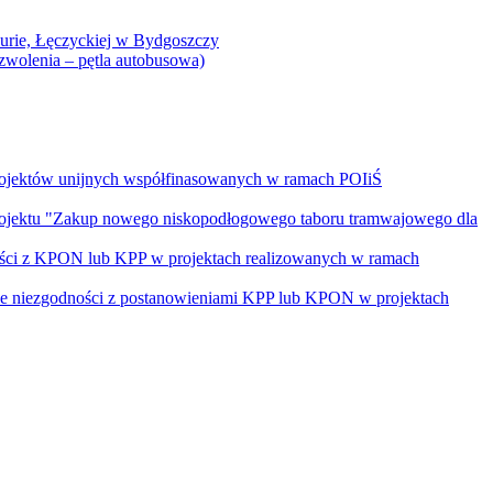
Curie, Łęczyckiej w Bydgoszczy
yzwolenia – pętla autobusowa)
rojektów unijnych współfinasowanych w ramach POIiŚ
projektu "Zakup nowego niskopodłogowego taboru tramwajowego dla
ości z KPON lub KPP w projektach realizowanych w ramach
nie niezgodności z postanowieniami KPP lub KPON w projektach