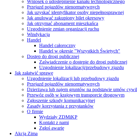
Wniosek o udostępnienie kanału technologicznego
Przejazd pojazdów nienormatywnych
Jak uzyskać identyfikator osoby niepełnosprawnej
Jak anulować zakupiony bilet okresowy
Jak otrzymać abonament mieszkańca
Uzgodnienie zmian organizacji ruchu
Windykacja
Handel
Handel całoroczny
Handel w okresie "Wszystkich Świętych"
Dostęp do drogi publicznej
Zaświadczenie o dostępie do drogi publicznej
Uzgodnienie lokalizacji/przebudowy zjazdu
Jak załatwić sprawę
Uzgodnienie lokalizacji lub przebudowy zjazdu
Przejazd pojazdów nienormatywnych
Dzierżawa lub najem gruntów na podstawie umów cywi
Przewóz osób w krajowym transporcie drogowym
Zgłoszenie szkody komunikacyjnej
Zasady korzystania z przystanków
O firmie
Wydziały ZDMiKP
Kontakt z nami
Zgłoś awarię
Akcja Zima