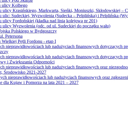
u ulicy Pod Skarpą
u ulicy Kolbego
u ulicy Krasińskiego, Markwarta, Sieńki, Moniuszki, Skłodowskiej – 
 ulic: Sudeckiej, Wyzwolenia (Sudecka – Pelplińska) i Pelplińska (W
 ulicy Fordońskiej (kładka nad linią kolejową nr 201)
 ulicy Wyzwolenia (odc. od ul. Sudeckiej do początku wału)
Wojska Polskiego w Bydgoszczy
l. Petersona
Wielkiej Pętli Fordonu - etap I
ych nieprawidłowościach lub nadużyciach finansowych dotyczących p
szczy
ych nieprawidłowościach lub nadużyciach finansowych dotyczących 
wy i Zwiększania Odporności
ych nieprawidłowościach lub nadużyciach finansowych oraz niezgodn
at, Środowisko 2021-2027
ych nieprawidłowościach lub nadużyciach finansowych oraz zgłosze
 dla Kujaw i Pomorza na lata 2021 – 2027