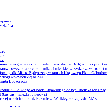
osprawnej
eszkańca
2020
020
027
mwajowego dla sieci komunikacji miejskiej w Bydgoszczy - pakiet nr
amwajowego dla sieci komunikacji miejskiej w Bydgoszczy - pakiet n
jowego dla Miasta Bydgoszczy w ramach Krajowego Planu Odbudowy
 drogi wojewódzkiej nr 244
miasta Bydgoszczy
ż ul. Solskiego od ronda Kujawskiego do pętli Bielicka wraz z pęt
 (bus pas + ścieżka rowerowa)
skiej na odcinku od ul. Kazimierza Wielkiego do zajezdni MZK