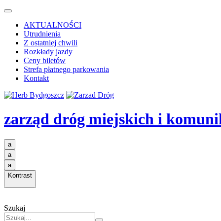
AKTUALNOŚCI
Utrudnienia
Z ostatniej chwili
Rozkłady jazdy
Ceny biletów
Strefa płatnego parkowania
Kontakt
zarząd dróg miejskich i komuni
a
a
a
Kontrast
Szukaj