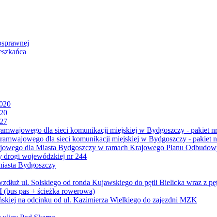
osprawnej
eszkańca
2020
020
027
mwajowego dla sieci komunikacji miejskiej w Bydgoszczy - pakiet nr
amwajowego dla sieci komunikacji miejskiej w Bydgoszczy - pakiet n
jowego dla Miasta Bydgoszczy w ramach Krajowego Planu Odbudowy
 drogi wojewódzkiej nr 244
miasta Bydgoszczy
ż ul. Solskiego od ronda Kujawskiego do pętli Bielicka wraz z pęt
 (bus pas + ścieżka rowerowa)
skiej na odcinku od ul. Kazimierza Wielkiego do zajezdni MZK