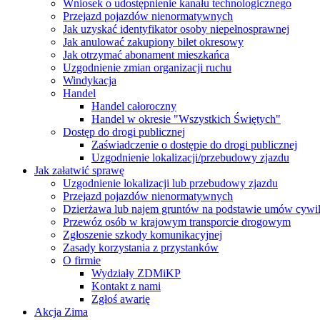
Wniosek o udostępnienie kanału technologicznego
Przejazd pojazdów nienormatywnych
Jak uzyskać identyfikator osoby niepełnosprawnej
Jak anulować zakupiony bilet okresowy
Jak otrzymać abonament mieszkańca
Uzgodnienie zmian organizacji ruchu
Windykacja
Handel
Handel całoroczny
Handel w okresie "Wszystkich Świętych"
Dostęp do drogi publicznej
Zaświadczenie o dostępie do drogi publicznej
Uzgodnienie lokalizacji/przebudowy zjazdu
Jak załatwić sprawę
Uzgodnienie lokalizacji lub przebudowy zjazdu
Przejazd pojazdów nienormatywnych
Dzierżawa lub najem gruntów na podstawie umów cywi
Przewóz osób w krajowym transporcie drogowym
Zgłoszenie szkody komunikacyjnej
Zasady korzystania z przystanków
O firmie
Wydziały ZDMiKP
Kontakt z nami
Zgłoś awarię
Akcja Zima