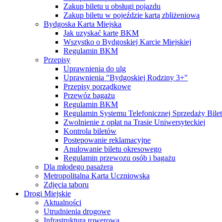
Zakup biletu u obsługi pojazdu
Zakup biletu w pojeździe kartą zbliżeniową
Bydgoska Karta Miejska
Jak uzyskać kartę BKM
Wszystko o Bydgoskiej Karcie Miejskiej
Regulamin BKM
Przepisy
Uprawnienia do ulg
Uprawnienia "Bydgoskiej Rodziny 3+"
Przepisy porządkowe
Przewóz bagażu
Regulamin BKM
Regulamin Systemu Telefonicznej Sprzedaży Bile
Zwolnienie z opłat na Trasie Uniwersyteckiej
Kontrola biletów
Postępowanie reklamacyjne
Anulowanie biletu okresowego
Regulamin przewozu osób i bagażu
Dla młodego pasażera
Metropolitalna Karta Uczniowska
Zdjęcia taboru
Drogi Miejskie
Aktualności
Utrudnienia drogowe
Infrastruktura rowerowa