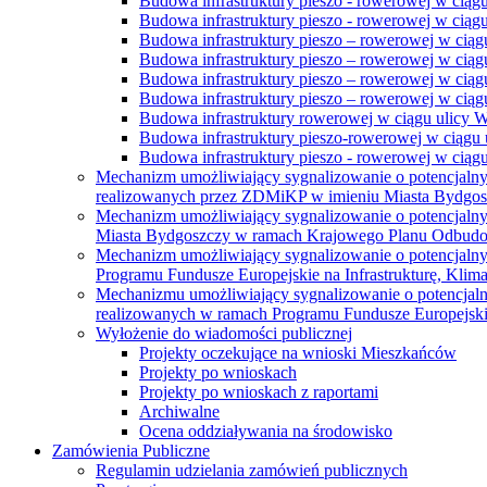
Budowa infrastruktury pieszo - rowerowej w ciąg
Budowa infrastruktury pieszo - rowerowej w ciąg
Budowa infrastruktury pieszo – rowerowej w ciąg
Budowa infrastruktury pieszo – rowerowej w ciągu
Budowa infrastruktury pieszo – rowerowej w ciągu
Budowa infrastruktury pieszo – rowerowej w ciągu
Budowa infrastruktury rowerowej w ciągu ulicy 
Budowa infrastruktury pieszo-rowerowej w ciągu u
Budowa infrastruktury pieszo - rowerowej w ciągu 
Mechanizm umożliwiający sygnalizowanie o potencjaln
realizowanych przez ZDMiKP w imieniu Miasta Bydgo
Mechanizm umożliwiający sygnalizowanie o potencjaln
Miasta Bydgoszczy w ramach Krajowego Planu Odbudo
Mechanizm umożliwiający sygnalizowanie o potencjaln
Programu Fundusze Europejskie na Infrastrukturę, Klim
Mechanizmu umożliwiający sygnalizowanie o potencjaln
realizowanych w ramach Programu Fundusze Europejskie
Wyłożenie do wiadomości publicznej
Projekty oczekujące na wnioski Mieszkańców
Projekty po wnioskach
Projekty po wnioskach z raportami
Archiwalne
Ocena oddziaływania na środowisko
Zamówienia Publiczne
Regulamin udzielania zamówień publicznych