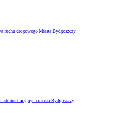
twa ruchu drogowego Miasta Bydgoszczy
h administracyjnych miasta Bydgoszczy