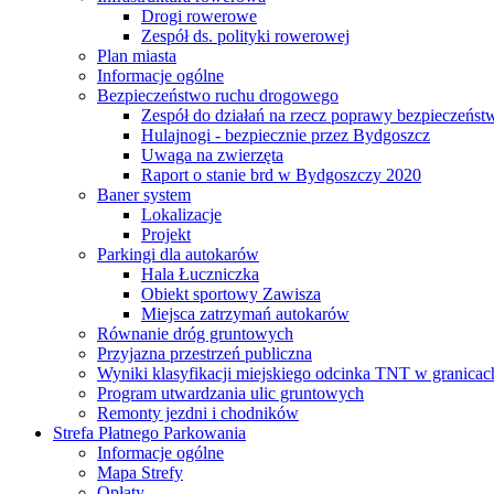
Drogi rowerowe
Zespół ds. polityki rowerowej
Plan miasta
Informacje ogólne
Bezpieczeństwo ruchu drogowego
Zespół do działań na rzecz poprawy bezpieczeńs
Hulajnogi - bezpiecznie przez Bydgoszcz
Uwaga na zwierzęta
Raport o stanie brd w Bydgoszczy 2020
Baner system
Lokalizacje
Projekt
Parkingi dla autokarów
Hala Łuczniczka
Obiekt sportowy Zawisza
Miejsca zatrzymań autokarów
Równanie dróg gruntowych
Przyjazna przestrzeń publiczna
Wyniki klasyfikacji miejskiego odcinka TNT w granicac
Program utwardzania ulic gruntowych
Remonty jezdni i chodników
Strefa Płatnego Parkowania
Informacje ogólne
Mapa Strefy
Opłaty