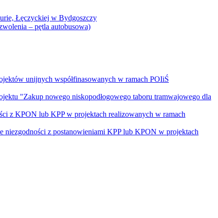
Curie, Łęczyckiej w Bydgoszczy
yzwolenia – pętla autobusowa)
rojektów unijnych współfinasowanych w ramach POIiŚ
projektu "Zakup nowego niskopodłogowego taboru tramwajowego dla
ości z KPON lub KPP w projektach realizowanych w ramach
nie niezgodności z postanowieniami KPP lub KPON w projektach