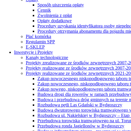
Sposób uiszczenia opłaty
Cennik
Zwolnienia z opłat
Opłaty dodatkowe
Procedury uzyskania identyfikatora osoby niepełn
Procedury otrzymania abonamentu dla pojazdu mi
Płać komórką
Regulamin SPP
E-SKLEP
Inwestycje i Projekty
Kanały technologiczne
Projekty zrealizowane ze środków zewnętrznych 2007-
Projekty realizowane ze środków zewnętrznych 2007-2
Projekty realizowane ze środków zewnętrznych 2021-2
Zakup nowoczesnego niskopodłogowego taboru tra
Zakup nowoczesnego, niskopodłogowego taboru tr
Zakup nowego, niskopodłogowego taboru tramwa
Budowa drogi dla rowerów w ramach przebudowy
Budowa i przebudowa dróg gminnych na terenie 
Rozbudowa pętli Las Gdański w Bydgoszczy
Budowa dwutorowego torowiska tramwajowego wzdłu
Rozbudowa ul. Nakielskiej w Bydgoszczy – Etap I
Przebudowa torowiska tramwajowego na ul. Toruń
Przebudowa ronda Jagiellonów w Bydgoszczy