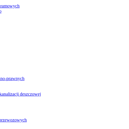
h ramowych
o
lno-prawnych
analizacji deszczowej
g przewozowych