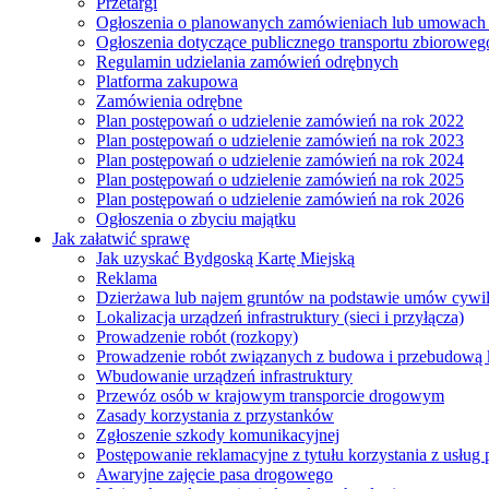
Przetargi
Ogłoszenia o planowanych zamówieniach lub umowac
Ogłoszenia dotyczące publicznego transportu zbioroweg
Regulamin udzielania zamówień odrębnych
Platforma zakupowa
Zamówienia odrębne
Plan postępowań o udzielenie zamówień na rok 2022
Plan postępowań o udzielenie zamówień na rok 2023
Plan postępowań o udzielenie zamówień na rok 2024
Plan postępowań o udzielenie zamówień na rok 2025
Plan postępowań o udzielenie zamówień na rok 2026
Ogłoszenia o zbyciu majątku
Jak załatwić sprawę
Jak uzyskać Bydgoską Kartę Miejską
Reklama
Dzierżawa lub najem gruntów na podstawie umów cywi
Lokalizacja urządzeń infrastruktury (sieci i przyłącza)
Prowadzenie robót (rozkopy)
Prowadzenie robót związanych z budowa i przebudową k
Wbudowanie urządzeń infrastruktury
Przewóz osób w krajowym transporcie drogowym
Zasady korzystania z przystanków
Zgłoszenie szkody komunikacyjnej
Postępowanie reklamacyjne z tytułu korzystania z usłu
Awaryjne zajęcie pasa drogowego