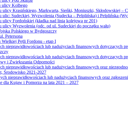
u ulicy Pod Skarpą
u ulicy Kolbego
u ulicy Krasińskiego, Markwarta, Sieńki, Moniuszki, Skłodowskiej – 
 ulic: Sudeckiej, Wyzwolenia (Sudecka – Pelplińska) i Pelplińska (W
 ulicy Fordońskiej (kładka nad linią kolejową nr 201)
 ulicy Wyzwolenia (odc. od ul. Sudeckiej do początku wału)
Wojska Polskiego w Bydgoszczy
l. Petersona
Wielkiej Pętli Fordonu - etap I
ych nieprawidłowościach lub nadużyciach finansowych dotyczących p
szczy
ych nieprawidłowościach lub nadużyciach finansowych dotyczących 
wy i Zwiększania Odporności
ych nieprawidłowościach lub nadużyciach finansowych oraz niezgodn
at, Środowisko 2021-2027
ych nieprawidłowościach lub nadużyciach finansowych oraz zgłosze
 dla Kujaw i Pomorza na lata 2021 – 2027