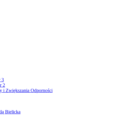
 3
r 2
 i Zwiększania Odporności
lą Bielicka