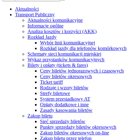
Aktualności
Transport Publiczny
Aktualności komunikacyjne
Informacje ogólne
Analiza kosztów i korzyści (AKK)
Rozkład Jazdy
Wybór linii komunikacyjnej
Rozkład jazdy dla telefonów komórkowych
Schematy sieci komunikacji miejskiej
Wykaz przystanków komunikacyjnych
Bilety i opłaty (tickets & fares)
Ceny biletów jednorazowych i czasowych
Ceny biletów okresowych
Ticket tariff
Rodzaje i wzory biletów
Strefy biletowe
System przesiadkowy AT
Opłaty dodatkowe i inne
Zasady kasowania biletów
Zakup biletu
Sieć sprzedaży biletów
Punkty sprzedaży biletów okresowych
Zakup biletów okresowych on-line
Zakup biletu przez telefon