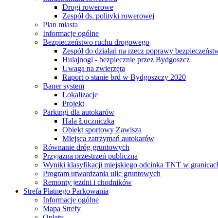
Drogi rowerowe
Zespół ds. polityki rowerowej
Plan miasta
Informacje ogólne
Bezpieczeństwo ruchu drogowego
Zespół do działań na rzecz poprawy bezpieczeńs
Hulajnogi - bezpiecznie przez Bydgoszcz
Uwaga na zwierzęta
Raport o stanie brd w Bydgoszczy 2020
Baner system
Lokalizacje
Projekt
Parkingi dla autokarów
Hala Łuczniczka
Obiekt sportowy Zawisza
Miejsca zatrzymań autokarów
Równanie dróg gruntowych
Przyjazna przestrzeń publiczna
Wyniki klasyfikacji miejskiego odcinka TNT w granicac
Program utwardzania ulic gruntowych
Remonty jezdni i chodników
Strefa Płatnego Parkowania
Informacje ogólne
Mapa Strefy
Opłaty