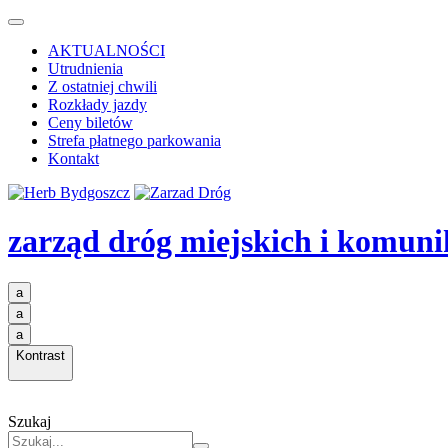
AKTUALNOŚCI
Utrudnienia
Z ostatniej chwili
Rozkłady jazdy
Ceny biletów
Strefa płatnego parkowania
Kontakt
zarząd dróg miejskich i komuni
a
a
a
Kontrast
Szukaj