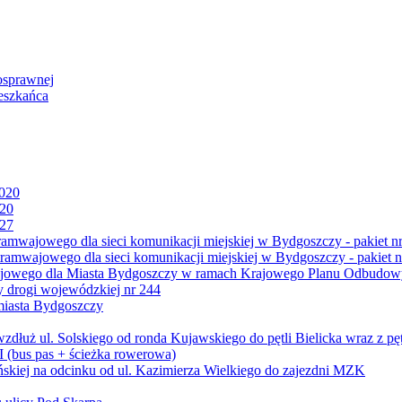
osprawnej
eszkańca
2020
020
027
mwajowego dla sieci komunikacji miejskiej w Bydgoszczy - pakiet nr
amwajowego dla sieci komunikacji miejskiej w Bydgoszczy - pakiet n
jowego dla Miasta Bydgoszczy w ramach Krajowego Planu Odbudowy
 drogi wojewódzkiej nr 244
miasta Bydgoszczy
ż ul. Solskiego od ronda Kujawskiego do pętli Bielicka wraz z pęt
 (bus pas + ścieżka rowerowa)
skiej na odcinku od ul. Kazimierza Wielkiego do zajezdni MZK