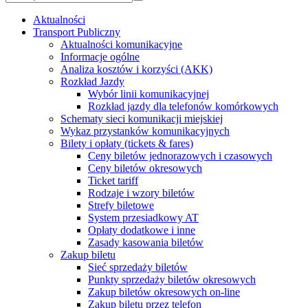
Aktualności
Transport Publiczny
Aktualności komunikacyjne
Informacje ogólne
Analiza kosztów i korzyści (AKK)
Rozkład Jazdy
Wybór linii komunikacyjnej
Rozkład jazdy dla telefonów komórkowych
Schematy sieci komunikacji miejskiej
Wykaz przystanków komunikacyjnych
Bilety i opłaty (tickets & fares)
Ceny biletów jednorazowych i czasowych
Ceny biletów okresowych
Ticket tariff
Rodzaje i wzory biletów
Strefy biletowe
System przesiadkowy AT
Opłaty dodatkowe i inne
Zasady kasowania biletów
Zakup biletu
Sieć sprzedaży biletów
Punkty sprzedaży biletów okresowych
Zakup biletów okresowych on-line
Zakup biletu przez telefon