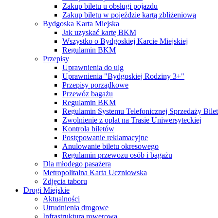
Zakup biletu u obsługi pojazdu
Zakup biletu w pojeździe kartą zbliżeniową
Bydgoska Karta Miejska
Jak uzyskać kartę BKM
Wszystko o Bydgoskiej Karcie Miejskiej
Regulamin BKM
Przepisy
Uprawnienia do ulg
Uprawnienia "Bydgoskiej Rodziny 3+"
Przepisy porządkowe
Przewóz bagażu
Regulamin BKM
Regulamin Systemu Telefonicznej Sprzedaży Bile
Zwolnienie z opłat na Trasie Uniwersyteckiej
Kontrola biletów
Postępowanie reklamacyjne
Anulowanie biletu okresowego
Regulamin przewozu osób i bagażu
Dla młodego pasażera
Metropolitalna Karta Uczniowska
Zdjęcia taboru
Drogi Miejskie
Aktualności
Utrudnienia drogowe
Infrastruktura rowerowa