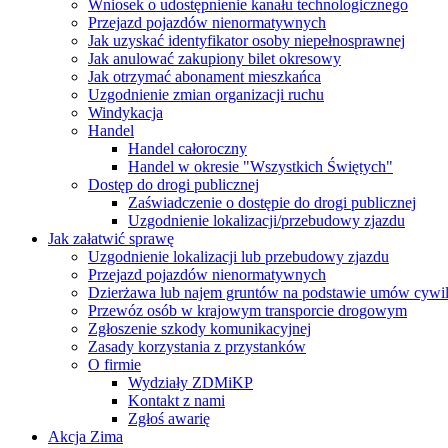
Wniosek o udostępnienie kanału technologicznego
Przejazd pojazdów nienormatywnych
Jak uzyskać identyfikator osoby niepełnosprawnej
Jak anulować zakupiony bilet okresowy
Jak otrzymać abonament mieszkańca
Uzgodnienie zmian organizacji ruchu
Windykacja
Handel
Handel całoroczny
Handel w okresie "Wszystkich Świętych"
Dostęp do drogi publicznej
Zaświadczenie o dostępie do drogi publicznej
Uzgodnienie lokalizacji/przebudowy zjazdu
Jak załatwić sprawę
Uzgodnienie lokalizacji lub przebudowy zjazdu
Przejazd pojazdów nienormatywnych
Dzierżawa lub najem gruntów na podstawie umów cywi
Przewóz osób w krajowym transporcie drogowym
Zgłoszenie szkody komunikacyjnej
Zasady korzystania z przystanków
O firmie
Wydziały ZDMiKP
Kontakt z nami
Zgłoś awarię
Akcja Zima