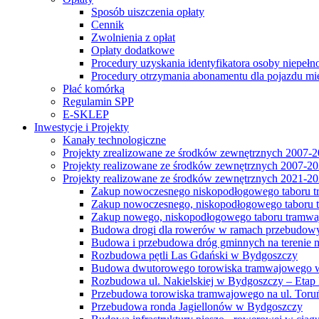
Sposób uiszczenia opłaty
Cennik
Zwolnienia z opłat
Opłaty dodatkowe
Procedury uzyskania identyfikatora osoby niepełn
Procedury otrzymania abonamentu dla pojazdu mi
Płać komórką
Regulamin SPP
E-SKLEP
Inwestycje i Projekty
Kanały technologiczne
Projekty zrealizowane ze środków zewnętrznych 2007-
Projekty realizowane ze środków zewnętrznych 2007-2
Projekty realizowane ze środków zewnętrznych 2021-2
Zakup nowoczesnego niskopodłogowego taboru tra
Zakup nowoczesnego, niskopodłogowego taboru tr
Zakup nowego, niskopodłogowego taboru tramwa
Budowa drogi dla rowerów w ramach przebudowy
Budowa i przebudowa dróg gminnych na terenie 
Rozbudowa pętli Las Gdański w Bydgoszczy
Budowa dwutorowego torowiska tramwajowego wzdłu
Rozbudowa ul. Nakielskiej w Bydgoszczy – Etap I
Przebudowa torowiska tramwajowego na ul. Toruń
Przebudowa ronda Jagiellonów w Bydgoszczy