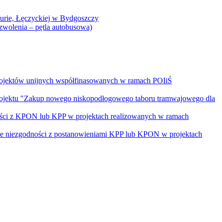
Curie, Łęczyckiej w Bydgoszczy
yzwolenia – pętla autobusowa)
rojektów unijnych współfinasowanych w ramach POIiŚ
projektu "Zakup nowego niskopodłogowego taboru tramwajowego dla
ości z KPON lub KPP w projektach realizowanych w ramach
nie niezgodności z postanowieniami KPP lub KPON w projektach