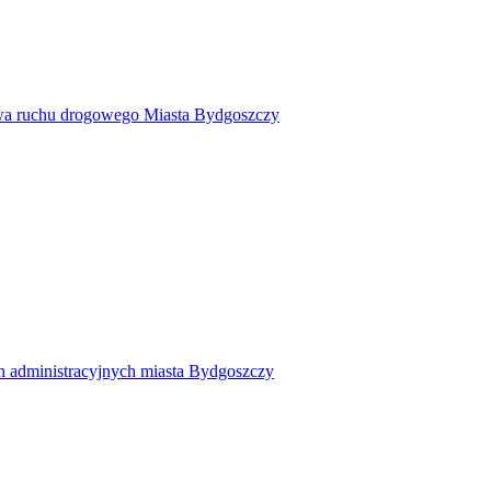
twa ruchu drogowego Miasta Bydgoszczy
h administracyjnych miasta Bydgoszczy