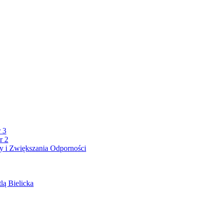
 3
r 2
 i Zwiększania Odporności
lą Bielicka