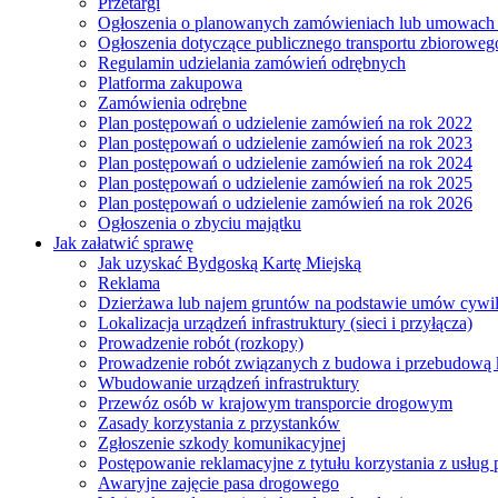
Przetargi
Ogłoszenia o planowanych zamówieniach lub umowac
Ogłoszenia dotyczące publicznego transportu zbioroweg
Regulamin udzielania zamówień odrębnych
Platforma zakupowa
Zamówienia odrębne
Plan postępowań o udzielenie zamówień na rok 2022
Plan postępowań o udzielenie zamówień na rok 2023
Plan postępowań o udzielenie zamówień na rok 2024
Plan postępowań o udzielenie zamówień na rok 2025
Plan postępowań o udzielenie zamówień na rok 2026
Ogłoszenia o zbyciu majątku
Jak załatwić sprawę
Jak uzyskać Bydgoską Kartę Miejską
Reklama
Dzierżawa lub najem gruntów na podstawie umów cywi
Lokalizacja urządzeń infrastruktury (sieci i przyłącza)
Prowadzenie robót (rozkopy)
Prowadzenie robót związanych z budowa i przebudową k
Wbudowanie urządzeń infrastruktury
Przewóz osób w krajowym transporcie drogowym
Zasady korzystania z przystanków
Zgłoszenie szkody komunikacyjnej
Postępowanie reklamacyjne z tytułu korzystania z usłu
Awaryjne zajęcie pasa drogowego