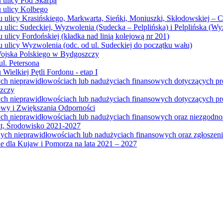
u ulicy Pod Skarpą
u ulicy Kolbego
u ulicy Krasińskiego, Markwarta, Sieńki, Moniuszki, Skłodowskiej – 
 ulic: Sudeckiej, Wyzwolenia (Sudecka – Pelplińska) i Pelplińska (W
 ulicy Fordońskiej (kładka nad linią kolejową nr 201)
 ulicy Wyzwolenia (odc. od ul. Sudeckiej do początku wału)
Wojska Polskiego w Bydgoszczy
l. Petersona
Wielkiej Pętli Fordonu - etap I
ych nieprawidłowościach lub nadużyciach finansowych dotyczących p
szczy
ych nieprawidłowościach lub nadużyciach finansowych dotyczących 
wy i Zwiększania Odporności
ych nieprawidłowościach lub nadużyciach finansowych oraz niezgodn
at, Środowisko 2021-2027
ych nieprawidłowościach lub nadużyciach finansowych oraz zgłosze
 dla Kujaw i Pomorza na lata 2021 – 2027