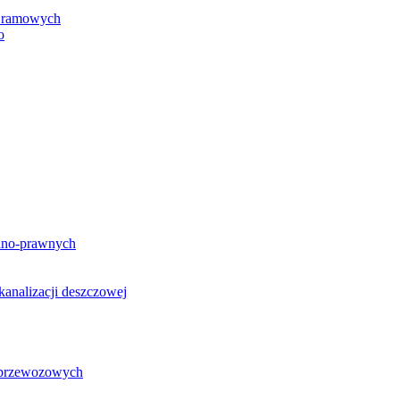
h ramowych
o
lno-prawnych
analizacji deszczowej
g przewozowych