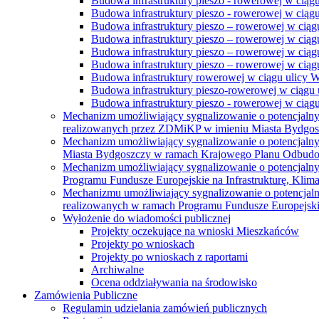
Budowa infrastruktury pieszo - rowerowej w ciąg
Budowa infrastruktury pieszo - rowerowej w ciąg
Budowa infrastruktury pieszo – rowerowej w ciąg
Budowa infrastruktury pieszo – rowerowej w ciągu
Budowa infrastruktury pieszo – rowerowej w ciągu
Budowa infrastruktury pieszo – rowerowej w ciągu
Budowa infrastruktury rowerowej w ciągu ulicy 
Budowa infrastruktury pieszo-rowerowej w ciągu u
Budowa infrastruktury pieszo - rowerowej w ciągu 
Mechanizm umożliwiający sygnalizowanie o potencjaln
realizowanych przez ZDMiKP w imieniu Miasta Bydgo
Mechanizm umożliwiający sygnalizowanie o potencjaln
Miasta Bydgoszczy w ramach Krajowego Planu Odbudo
Mechanizm umożliwiający sygnalizowanie o potencjaln
Programu Fundusze Europejskie na Infrastrukturę, Klim
Mechanizmu umożliwiający sygnalizowanie o potencjaln
realizowanych w ramach Programu Fundusze Europejskie
Wyłożenie do wiadomości publicznej
Projekty oczekujące na wnioski Mieszkańców
Projekty po wnioskach
Projekty po wnioskach z raportami
Archiwalne
Ocena oddziaływania na środowisko
Zamówienia Publiczne
Regulamin udzielania zamówień publicznych