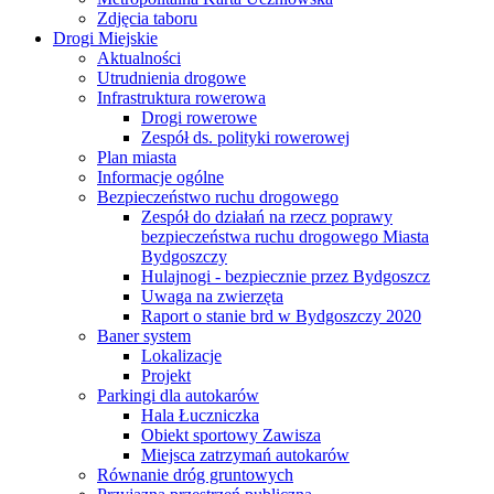
Zdjęcia taboru
Drogi Miejskie
Aktualności
Utrudnienia drogowe
Infrastruktura rowerowa
Drogi rowerowe
Zespół ds. polityki rowerowej
Plan miasta
Informacje ogólne
Bezpieczeństwo ruchu drogowego
Zespół do działań na rzecz poprawy
bezpieczeństwa ruchu drogowego Miasta
Bydgoszczy
Hulajnogi - bezpiecznie przez Bydgoszcz
Uwaga na zwierzęta
Raport o stanie brd w Bydgoszczy 2020
Baner system
Lokalizacje
Projekt
Parkingi dla autokarów
Hala Łuczniczka
Obiekt sportowy Zawisza
Miejsca zatrzymań autokarów
Równanie dróg gruntowych