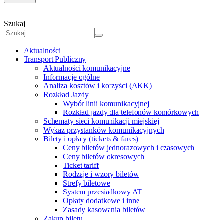
Szukaj
Aktualności
Transport Publiczny
Aktualności komunikacyjne
Informacje ogólne
Analiza kosztów i korzyści (AKK)
Rozkład Jazdy
Wybór linii komunikacyjnej
Rozkład jazdy dla telefonów komórkowych
Schematy sieci komunikacji miejskiej
Wykaz przystanków komunikacyjnych
Bilety i opłaty (tickets & fares)
Ceny biletów jednorazowych i czasowych
Ceny biletów okresowych
Ticket tariff
Rodzaje i wzory biletów
Strefy biletowe
System przesiadkowy AT
Opłaty dodatkowe i inne
Zasady kasowania biletów
Zakup biletu