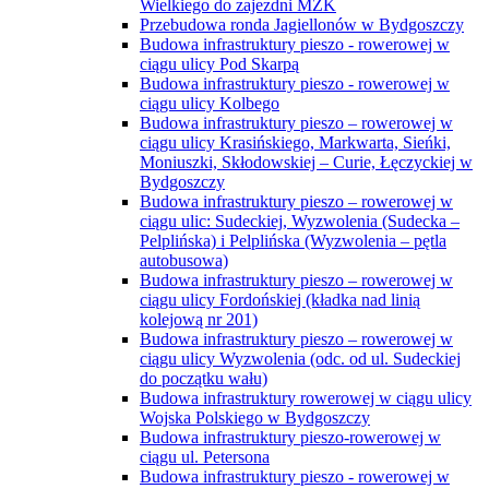
Wielkiego do zajezdni MZK
Przebudowa ronda Jagiellonów w Bydgoszczy
Budowa infrastruktury pieszo - rowerowej w
ciągu ulicy Pod Skarpą
Budowa infrastruktury pieszo - rowerowej w
ciągu ulicy Kolbego
Budowa infrastruktury pieszo – rowerowej w
ciągu ulicy Krasińskiego, Markwarta, Sieńki,
Moniuszki, Skłodowskiej – Curie, Łęczyckiej w
Bydgoszczy
Budowa infrastruktury pieszo – rowerowej w
ciągu ulic: Sudeckiej, Wyzwolenia (Sudecka –
Pelplińska) i Pelplińska (Wyzwolenia – pętla
autobusowa)
Budowa infrastruktury pieszo – rowerowej w
ciągu ulicy Fordońskiej (kładka nad linią
kolejową nr 201)
Budowa infrastruktury pieszo – rowerowej w
ciągu ulicy Wyzwolenia (odc. od ul. Sudeckiej
do początku wału)
Budowa infrastruktury rowerowej w ciągu ulicy
Wojska Polskiego w Bydgoszczy
Budowa infrastruktury pieszo-rowerowej w
ciągu ul. Petersona
Budowa infrastruktury pieszo - rowerowej w