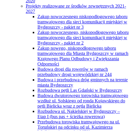
2020
Projekty realizowane ze środków zewnętrznych 2021-
2027
Zakup nowoczesnego niskopodłogowego taboru
tramwajowego dla sieci komunikacji miejskiej w
Bydgoszczy - pakiet nr 3
Zakup nowoczesnego, niskopodłogowego taboru
tramwajowego dla sieci komunikacji miejskiej w
Bydgoszczy - pakiet nr 2
Zakup nowego, niskopodłogowego taboru
tramwajowego dla Miasta Bydgoszczy w ramach
Krajowego Planu Odbudowy i Zwiększania
Odporności
Budowa drogi dla rowerów w ramach
przebudowy drogi wojewódzkiej nr 244
Budowa i przebudowa dróg gminnych na terenie
miasta Bydgoszczy
Rozbudowa pętli Las Gdański w Bydgoszczy
Budowa dwutorowego torowiska tramwajowego
wzdłuż ul. Solskiego od ronda Kujawskiego do
pętli Bielicka wraz z pętlą Bielicka
Rozbudowa ul. Nakielskiej w Bydgoszczy –
Etap I (bus pas + ścieżka rowerowa)
Przebudowa torowiska tramwajowego na ul.
Toruńskiej na odcinku od ul. Kazimierza