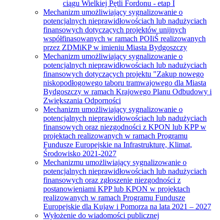
ciągu Wielkiej Pętli Fordonu - etap I
Mechanizm umożliwiający sygnalizowanie o
potencjalnych nieprawidłowościach lub nadużyciach
finansowych dotyczących projektów unijnych
współfinasowanych w ramach POIiŚ realizowanych
przez ZDMiKP w imieniu Miasta Bydgoszczy
Mechanizm umożliwiający sygnalizowanie o
potencjalnych nieprawidłowościach lub nadużyciach
finansowych dotyczących projektu "Zakup nowego
niskopodłogowego taboru tramwajowego dla Miasta
Bydgoszczy w ramach Krajowego Planu Odbudowy i
Zwiększania Odporności
Mechanizm umożliwiający sygnalizowanie o
potencjalnych nieprawidłowościach lub nadużyciach
finansowych oraz niezgodności z KPON lub KPP w
projektach realizowanych w ramach Programu
Fundusze Europejskie na Infrastrukturę, Klimat,
Środowisko 2021-2027
Mechanizmu umożliwiający sygnalizowanie o
potencjalnych nieprawidłowościach lub nadużyciach
finansowych oraz zgłoszenie niezgodności z
postanowieniami KPP lub KPON w projektach
realizowanych w ramach Programu Fundusze
Europejskie dla Kujaw i Pomorza na lata 2021 – 2027
Wyłożenie do wiadomości publicznej