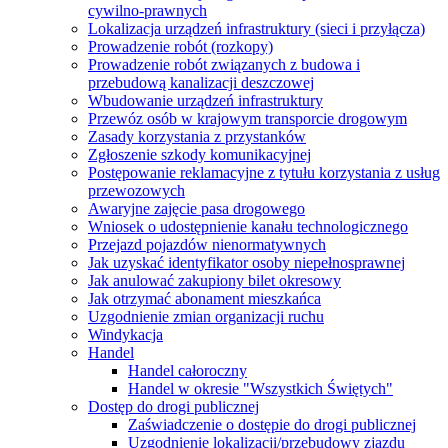
cywilno-prawnych
Lokalizacja urządzeń infrastruktury (sieci i przyłącza)
Prowadzenie robót (rozkopy)
Prowadzenie robót związanych z budowa i
przebudową kanalizacji deszczowej
Wbudowanie urządzeń infrastruktury
Przewóz osób w krajowym transporcie drogowym
Zasady korzystania z przystanków
Zgłoszenie szkody komunikacyjnej
Postępowanie reklamacyjne z tytułu korzystania z usług
przewozowych
Awaryjne zajęcie pasa drogowego
Wniosek o udostępnienie kanału technologicznego
Przejazd pojazdów nienormatywnych
Jak uzyskać identyfikator osoby niepełnosprawnej
Jak anulować zakupiony bilet okresowy
Jak otrzymać abonament mieszkańca
Uzgodnienie zmian organizacji ruchu
Windykacja
Handel
Handel całoroczny
Handel w okresie "Wszystkich Świętych"
Dostęp do drogi publicznej
Zaświadczenie o dostępie do drogi publicznej
Uzgodnienie lokalizacji/przebudowy zjazdu