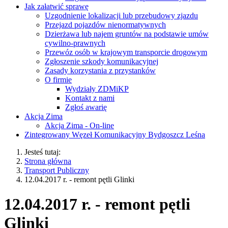
Jak załatwić sprawę
Uzgodnienie lokalizacji lub przebudowy zjazdu
Przejazd pojazdów nienormatywnych
Dzierżawa lub najem gruntów na podstawie umów
cywilno-prawnych
Przewóz osób w krajowym transporcie drogowym
Zgłoszenie szkody komunikacyjnej
Zasady korzystania z przystanków
O firmie
Wydziały ZDMiKP
Kontakt z nami
Zgłoś awarię
Akcja Zima
Akcja Zima - On-line
Zintegrowany Węzeł Komunikacyjny Bydgoszcz Leśna
Jesteś tutaj:
Strona główna
Transport Publiczny
12.04.2017 r. - remont pętli Glinki
12.04.2017 r. - remont pętli
Glinki