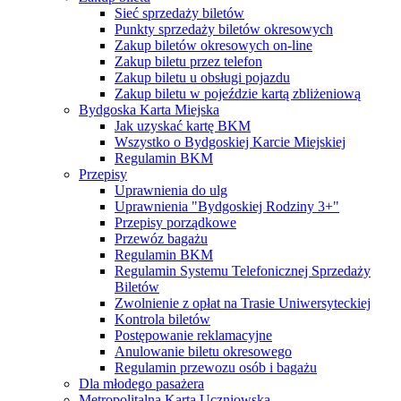
Sieć sprzedaży biletów
Punkty sprzedaży biletów okresowych
Zakup biletów okresowych on-line
Zakup biletu przez telefon
Zakup biletu u obsługi pojazdu
Zakup biletu w pojeździe kartą zbliżeniową
Bydgoska Karta Miejska
Jak uzyskać kartę BKM
Wszystko o Bydgoskiej Karcie Miejskiej
Regulamin BKM
Przepisy
Uprawnienia do ulg
Uprawnienia "Bydgoskiej Rodziny 3+"
Przepisy porządkowe
Przewóz bagażu
Regulamin BKM
Regulamin Systemu Telefonicznej Sprzedaży
Biletów
Zwolnienie z opłat na Trasie Uniwersyteckiej
Kontrola biletów
Postępowanie reklamacyjne
Anulowanie biletu okresowego
Regulamin przewozu osób i bagażu
Dla młodego pasażera
Metropolitalna Karta Uczniowska