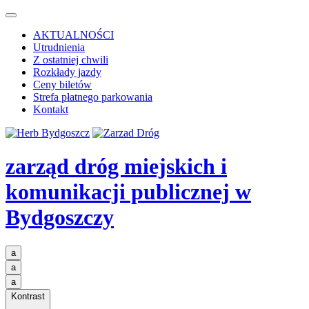
AKTUALNOŚCI
Utrudnienia
Z ostatniej chwili
Rozkłady jazdy
Ceny biletów
Strefa płatnego parkowania
Kontakt
zarząd dróg miejskich i
komunikacji publicznej
w
Bydgoszczy
a
a
a
Kontrast