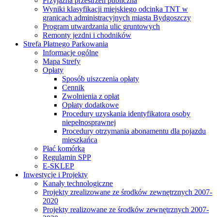
Przyjazna przestrzeń publiczna
Wyniki klasyfikacji miejskiego odcinka TNT w
granicach administracyjnych miasta Bydgoszczy
Program utwardzania ulic gruntowych
Remonty jezdni i chodników
Strefa Płatnego Parkowania
Informacje ogólne
Mapa Strefy
Opłaty
Sposób uiszczenia opłaty
Cennik
Zwolnienia z opłat
Opłaty dodatkowe
Procedury uzyskania identyfikatora osoby
niepełnosprawnej
Procedury otrzymania abonamentu dla pojazdu
mieszkańca
Płać komórką
Regulamin SPP
E-SKLEP
Inwestycje i Projekty
Kanały technologiczne
Projekty zrealizowane ze środków zewnętrznych 2007-
2020
Projekty realizowane ze środków zewnętrznych 2007-