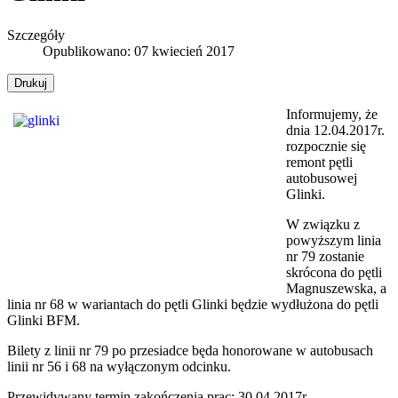
Szczegóły
Opublikowano: 07 kwiecień 2017
Drukuj
Informujemy, że
dnia 12.04.2017r.
rozpocznie się
remont pętli
autobusowej
Glinki.
W związku z
powyższym linia
nr 79 zostanie
skrócona do pętli
Magnuszewska, a
linia nr 68 w wariantach do pętli Glinki będzie wydłużona do pętli
Glinki BFM.
Bilety z linii nr 79 po przesiadce będa honorowane w autobusach
linii nr 56 i 68 na wyłączonym odcinku.
Przewidywany termin zakończenia prac: 30.04.2017r.