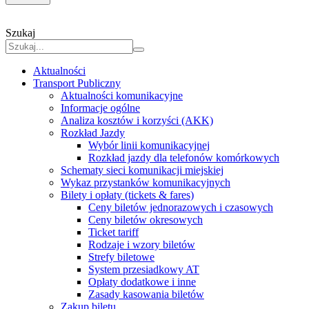
Szukaj
Aktualności
Transport Publiczny
Aktualności komunikacyjne
Informacje ogólne
Analiza kosztów i korzyści (AKK)
Rozkład Jazdy
Wybór linii komunikacyjnej
Rozkład jazdy dla telefonów komórkowych
Schematy sieci komunikacji miejskiej
Wykaz przystanków komunikacyjnych
Bilety i opłaty (tickets & fares)
Ceny biletów jednorazowych i czasowych
Ceny biletów okresowych
Ticket tariff
Rodzaje i wzory biletów
Strefy biletowe
System przesiadkowy AT
Opłaty dodatkowe i inne
Zasady kasowania biletów
Zakup biletu