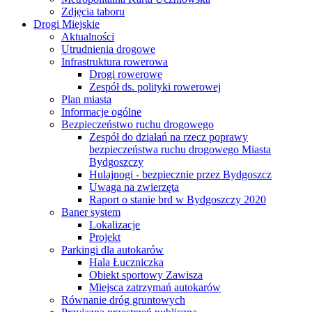
Zdjęcia taboru
Drogi Miejskie
Aktualności
Utrudnienia drogowe
Infrastruktura rowerowa
Drogi rowerowe
Zespół ds. polityki rowerowej
Plan miasta
Informacje ogólne
Bezpieczeństwo ruchu drogowego
Zespół do działań na rzecz poprawy
bezpieczeństwa ruchu drogowego Miasta
Bydgoszczy
Hulajnogi - bezpiecznie przez Bydgoszcz
Uwaga na zwierzęta
Raport o stanie brd w Bydgoszczy 2020
Baner system
Lokalizacje
Projekt
Parkingi dla autokarów
Hala Łuczniczka
Obiekt sportowy Zawisza
Miejsca zatrzymań autokarów
Równanie dróg gruntowych