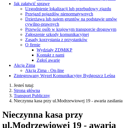
Jak załatwić sprawę
Uzgodnienie lokalizacji lub przebudowy zjazdu
Przejazd pojazdów nienormatywnych
Dzierżawa lub najem gruntów na podstawie umów
cywilno-prawnych
Przewóz osób w krajowym transporcie drogowym
Zgłoszenie szkody komunikacyjnej
Zasady korzystania z przystanków
O firmie
Wydziały ZDMiKP
Kontakt z nami
Zgłoś awarię
Akcja Zima
Akcja Zima - On-line
Zintegrowany Węzeł Komunikacyjny Bydgoszcz Leśna
Jesteś tutaj:
Strona główna
Transport Publiczny
Nieczynna kasa przy ul.Modrzewiowej 19 - awaria zasilania
Nieczynna kasa przy
ul.Modrzewiowej 19 - awaria