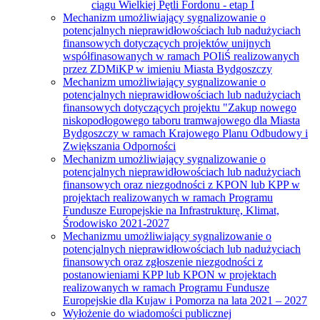
ciągu Wielkiej Pętli Fordonu - etap I
Mechanizm umożliwiający sygnalizowanie o
potencjalnych nieprawidłowościach lub nadużyciach
finansowych dotyczących projektów unijnych
współfinasowanych w ramach POIiŚ realizowanych
przez ZDMiKP w imieniu Miasta Bydgoszczy
Mechanizm umożliwiający sygnalizowanie o
potencjalnych nieprawidłowościach lub nadużyciach
finansowych dotyczących projektu "Zakup nowego
niskopodłogowego taboru tramwajowego dla Miasta
Bydgoszczy w ramach Krajowego Planu Odbudowy i
Zwiększania Odporności
Mechanizm umożliwiający sygnalizowanie o
potencjalnych nieprawidłowościach lub nadużyciach
finansowych oraz niezgodności z KPON lub KPP w
projektach realizowanych w ramach Programu
Fundusze Europejskie na Infrastrukturę, Klimat,
Środowisko 2021-2027
Mechanizmu umożliwiający sygnalizowanie o
potencjalnych nieprawidłowościach lub nadużyciach
finansowych oraz zgłoszenie niezgodności z
postanowieniami KPP lub KPON w projektach
realizowanych w ramach Programu Fundusze
Europejskie dla Kujaw i Pomorza na lata 2021 – 2027
Wyłożenie do wiadomości publicznej