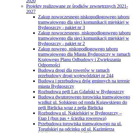
2020
Projekty realizowane ze środków zewnętrznych 2021-
2027
Zakup nowoczesnego niskopodłogowego taboru
tramwajowego dla sieci komunikacji miejskiej w
Bydgoszczy - pakiet nr 3
Zakup nowoczesnego, niskopodłogowego taboru
tramwajowego dla sieci komunikacji miejskiej w
Bydgoszczy - pakiet nr 2
Zakup nowego, niskopodłogowego taboru
tramwajowego dla Miasta Bydgoszczy w ramach
Krajowego Planu Odbudowy i Zwiększania
Odporności
Budowa drogi dla rowerów w ramach
przebudowy drogi wojewódzkiej nr 244
Budowa i przebudowa dróg gminnych na terenie
miasta Bydgoszczy
Rozbudowa pętli Las Gdański w Bydgoszczy
Budowa dwutorowego torowiska tramwajowego
wzdłuż ul. Solskiego od ronda Kujawskiego do
pętli Bielicka wraz z pętlą Bielicka
Rozbudowa ul. Nakielskiej w Bydgoszczy –
Etap I (bus pas + ścieżka rowerowa)
Przebudowa torowiska tramwajowego na ul.
Toruńskiej na odcinku od ul. Kazimierza