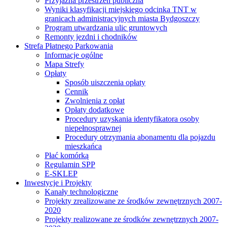
Przyjazna przestrzeń publiczna
Wyniki klasyfikacji miejskiego odcinka TNT w
granicach administracyjnych miasta Bydgoszczy
Program utwardzania ulic gruntowych
Remonty jezdni i chodników
Strefa Płatnego Parkowania
Informacje ogólne
Mapa Strefy
Opłaty
Sposób uiszczenia opłaty
Cennik
Zwolnienia z opłat
Opłaty dodatkowe
Procedury uzyskania identyfikatora osoby
niepełnosprawnej
Procedury otrzymania abonamentu dla pojazdu
mieszkańca
Płać komórką
Regulamin SPP
E-SKLEP
Inwestycje i Projekty
Kanały technologiczne
Projekty zrealizowane ze środków zewnętrznych 2007-
2020
Projekty realizowane ze środków zewnętrznych 2007-