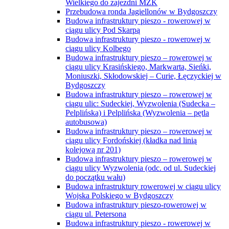
Wielkiego do zajezdni MZK
Przebudowa ronda Jagiellonów w Bydgoszczy
Budowa infrastruktury pieszo - rowerowej w
ciągu ulicy Pod Skarpą
Budowa infrastruktury pieszo - rowerowej w
ciągu ulicy Kolbego
Budowa infrastruktury pieszo – rowerowej w
ciągu ulicy Krasińskiego, Markwarta, Sieńki,
Moniuszki, Skłodowskiej – Curie, Łęczyckiej w
Bydgoszczy
Budowa infrastruktury pieszo – rowerowej w
ciągu ulic: Sudeckiej, Wyzwolenia (Sudecka –
Pelplińska) i Pelplińska (Wyzwolenia – pętla
autobusowa)
Budowa infrastruktury pieszo – rowerowej w
ciągu ulicy Fordońskiej (kładka nad linią
kolejową nr 201)
Budowa infrastruktury pieszo – rowerowej w
ciągu ulicy Wyzwolenia (odc. od ul. Sudeckiej
do początku wału)
Budowa infrastruktury rowerowej w ciągu ulicy
Wojska Polskiego w Bydgoszczy
Budowa infrastruktury pieszo-rowerowej w
ciągu ul. Petersona
Budowa infrastruktury pieszo - rowerowej w