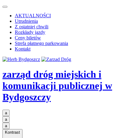
AKTUALNOŚCI
Utrudnienia
Z ostatniej chwili
Rozkłady jazdy
Ceny biletów
Strefa płatnego parkowania
Kontakt
zarząd dróg miejskich i
komunikacji publicznej
w
Bydgoszczy
a
a
a
Kontrast