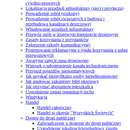
cywilno-prawnych
Lokalizacja urządzeń infrastruktury (sieci i przyłącza)
Prowadzenie robót (rozkopy)
Prowadzenie robót związanych z budowa i
przebudową kanalizacji deszczowej
Wbudowanie urządzeń infrastruktury
Przewóz osób w krajowym transporcie drogowym
Zasady korzystania z przystanków
Zgłoszenie szkody komunikacyjnej
Postępowanie reklamacyjne z tytułu korzystania z usług
przewozowych
Awaryjne zajęcie pasa drogowego
Wniosek o udostępnienie kanału technologicznego
Przejazd pojazdów nienormatywnych
Jak uzyskać identyfikator osoby niepełnosprawnej
Jak anulować zakupiony bilet okresowy
Jak otrzymać abonament mieszkańca
Uzgodnienie zmian organizacji ruchu
Windykacja
Handel
Handel całoroczny
Handel w okresie "Wszystkich Świętych"
Dostęp do drogi publicznej
Zaświadczenie o dostępie do drogi publicznej
Uzgodnienie lokalizacji/przebudowy zjazdu