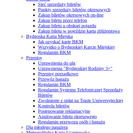
Sieć sprzedaży biletów
Punkty sprzedaży biletów okresowych
Zakup biletów okresowych on-line
Zakup biletu przez telefon
Zakup biletu u obsługi pojazdu
Zakup biletu w pojeździe kartą zbliżeniową
Bydgoska Karta Miejska
Jak uzyskać kartę BKM
Wszystko o Bydgoskiej Karcie Miejskiej
Regulamin BKM
Przepisy
Uprawnienia do ulg
Uprawnienia "Bydgoskiej Rodziny 3+"
Przepisy porządkowe
Przewóz bagażu
Regulamin BKM
Regulamin Systemu Telefonicznej Sprzedaży
Biletów
Zwolnienie z opłat na Trasie Uniwersyteckiej
Kontrola biletów
Postępowanie reklamacyjne
Anulowanie biletu okresowego
Regulamin przewozu osób i bagażu
Dla młodego pasażera
Metropolitalna Karta Uczniowska